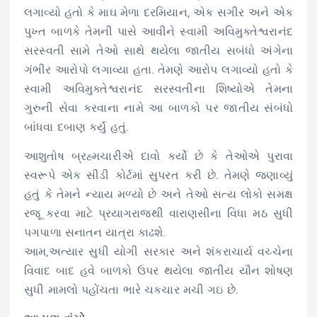
લગાવ્યો હતો કે માઘ મેળા દરમિયાન, એક સગીર અને એક
પુખ્ત બાળકે તેમની પાસે આવીને સ્વામી અવિમુક્તેશ્વરાનંદ
સરસ્વતી સામે તેઓ સાથે થયેલા જાતીય સબંધો અંગેના
ગંભીર આરોપો લગાવ્યા હતા. તેમણે આરોપ લગાવ્યો હતો કે
સ્વામી અવિમુક્તેશ્વરાનંદ સરસ્વતીના શિષ્યોએ તેમના
ગુરુની સેવા કરવાના નામે આ બાળકો પર જાતીય સંબંધો
બાંધવા દબાણ કર્યું હતું.
આશુતોષ બ્રહ્મચારીએ દાવો કર્યો છે કે તેઓએ પુરાવા
સ્વરૂપે એક સીડી કોર્ટમાં સુપરત કરી છે. તેમણે જણાવ્યું
હતું કે તેમને ન્યાય મળ્યો છે અને તેઓ સત્ય લોકો સમક્ષ
રજૂ કરવા માટે પ્રયાગરાજથી વારાણસીના વિધા મઠ સુધી
પગપાળા સનાતન યાત્રા કાઢશે.
આમ,અત્યાર સુધી યોગી સરકાર અને શંકરાચાર્ય વચ્ચેના
વિવાદ બાદ હવે બાળકો ઉપર થયેલા જાતીય યૌન શોષણ
સુધી મામલો પહોંચતા ભારે ચકચાર મચી ગઇ છે.