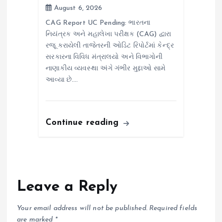
August 6, 2026
CAG Report UC Pending: ભારતના
નિયંત્રક અને મહાલેખા પરીક્ષક (CAG) દ્વારા
રજૂ કરાયેલી તાજેતરની ઓડિટ રિપોર્ટમાં કેન્દ્ર
સરકારના વિવિધ મંત્રાલયો અને વિભાગોની
નાણાકીય વ્યવસ્થા અંગે ગંભીર મુદ્દાઓ સામે
આવ્યા છે.…
Continue reading
Leave a Reply
Your email address will not be published.
Required fields
are marked
*