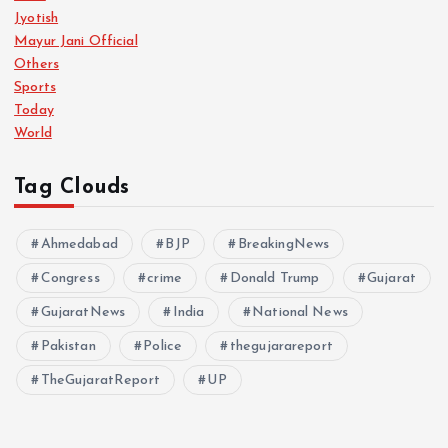
Jyotish
Mayur Jani Official
Others
Sports
Today
World
Tag Clouds
Ahmedabad
BJP
BreakingNews
Congress
crime
Donald Trump
Gujarat
GujaratNews
India
National News
Pakistan
Police
thegujarareport
TheGujaratReport
UP