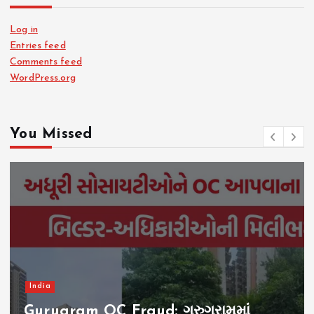
Log in
Entries feed
Comments feed
WordPress.org
You Missed
India
Gurugram OC Fraud: ગુરુગ્રામમાં