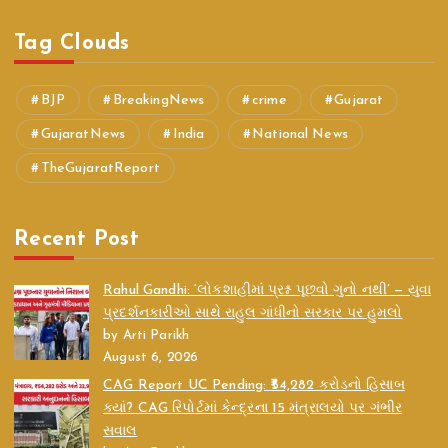
Tag Clouds
BJP
BreakingNews
crime
Gujarat
GujaratNews
India
National News
TheGujaratReport
Recent Post
Rahul Gandhi: ‘લોકશાહીમાં પ્રશ્ન પૂછવો ગુનો નથી’ — યુવા
પ્રદર્શનકારીઓ સાથે રાહુલ ગાંધીનો સરકાર પર હુમલો
by Arti Parikh
August 6, 2026
CAG Report UC Pending: ₹54,282 કરોડનો હિસાબ
ક્યાં? CAG રિપોર્ટમાં કેન્દ્રના 15 મંત્રાલયો પર ગંભીર
સવાલ