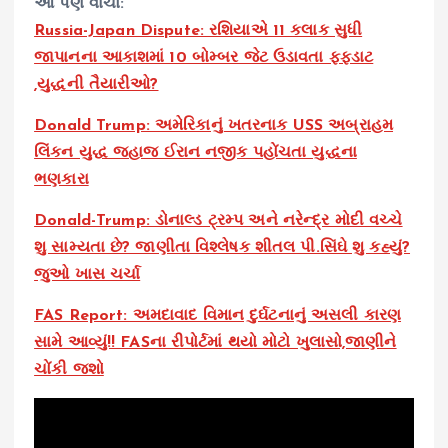
આ પણ વાંચો:
Russia-Japan Dispute: રશિયાએ 11 કલાક સુધી
જાપાનના આકાશમાં 10 બોમ્બર જેટ ઉડાવતા ફફડાટ
,યુદ્ધની તૈયારીઓ?
Donald Trump: અમેરિકાનું ખતરનાક USS અબ્રાહમ
લિંકન યુદ્ધ જહાજ ઈરાન નજીક પહોંચતા યુદ્ધના
ભણકારા
Donald-Trump: ડોનાલ્ડ ટ્રમ્પ અને નરેન્દ્ર મોદી વચ્ચે
શુ સામ્યતા છે? જાણીતા વિશ્લેષક શીતલ પી.સિંઘે શુ કહ્યું?
જુઓ ખાસ ચર્ચા
FAS Report: અમદાવાદ વિમાન દુર્ઘટનાનું અસલી કારણ
સામે આવ્યું!! FASના રીપોર્ટમાં થયો મોટો ખુલાસો,જાણીને
ચોંકી જશો