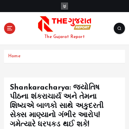
S
k
i
p
t
o
The Gujarat Report
c
o
n
Home
t
e
n
t
Shankaracharya: જ્યોતિષ
પીઠના શંકરાચાર્ય અને તેમના
શિષ્યએ બાળકો સાથે અકુદરતી
સેક્સ માણ્યાનો ગંભીર આરોપ!
ગમેત્યારે ધરપકડ થઈ શકે!