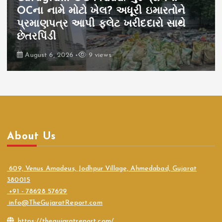
OCના નામે મોટો ખેલ? અધૂરી ઇમારતોને
પ્રમાણપત્ર આપી ફ્લેટ ખરીદદારો સાથે
છેતરપિંડી
August 6, 2026
9 views
About Us
609, Venus Amadeus, Jodhpur Village, Ahmedabad, Gujarat
380015
+91 - 78628 57629
info@TheGujaratReport.com
https://thegujaratreport.com/