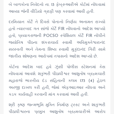
બે બાળકોના નિવેદનો તા. 13 ફેબ્રુઆરીએ કોર્ટમાં નોંધવામાં
આવ્યા જેની વીડિયો ગ્રાફી પણ કરવામાં આવી હતી.
દરમિયાન કોર્ટે તે દિવસે પોતાનો નિર્ણય અનામત રાખ્યો
હતો ત્યારબાદ ગત સાંજે કોર્ટે FIR નોંધવાનો આદેશ આપ્યો
હતો, પ્રયાગરાજની POCSO સ્પેશિયલ કોર્ટે FIR નોંધીને
જ્યોતિષ પીઠના શંકરાચાર્ય સ્વામી અવિમુક્તેશ્વરાનંદ
સરસ્વતી અને તેમના શિષ્ય સ્વામી મુકુંદાનંદ ગિરી સામે
જાતીય શોષણના આરોપમાં તપાસનો આદેશ આપ્યો છે.
કોર્ટના આદેશ બાદ હવે ઝુંસી પોલીસ સ્ટેશનમાં કેસ
નોંધવામાં આવશે. શકુંભરી પીઠાધીશ્વર આશુતોષ બ્રહ્મચારી
મહારાજે ભારતીય દંડ સંહિતાની કલમ 173 (4) હેઠળ
અરજી દાખલ કરી હતી, જેમાં એફઆઇઆર નોંધવા અને
કડક કાર્યવાહી કરવાની માંગ કરવામાં આવી હતી.
શ્રી કૃષ્ણ જન્મભૂમિ મુક્તિ નિર્માણ ટ્રસ્ટ અને શાકુંભરી
પીઠાધીશ્વરના પ્રમુખ આશુતોષ બ્રહ્મચારીએ આરોપ