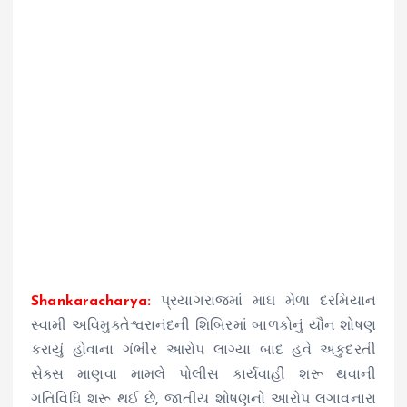
Shankaracharya:
પ્રયાગરાજમાં માઘ મેળા દરમિયાન
સ્વામી અવિમુક્તેશ્વરાનંદની શિબિરમાં બાળકોનું યૌન શોષણ
કરાયું હોવાના ગંભીર આરોપ લાગ્યા બાદ હવે અકુદરતી
સેક્સ માણવા મામલે પોલીસ કાર્યવાહી શરૂ થવાની
ગતિવિધિ શરૂ થઈ છે, જાતીય શોષણનો આરોપ લગાવનારા