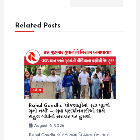
v
i
Related Posts
g
a
t
i
o
India
n
Rahul Gandhi: ‘લોકશાહીમાં પ્રશ્ન પૂછવો
ગુનો નથી’ — યુવા પ્રદર્શનકારીઓ સાથે
રાહુલ ગાંધીનો સરકાર પર હુમલો
August 6, 2026
Rahul Gandhi: લોકસભામાં વિપક્ષના નેતા અને