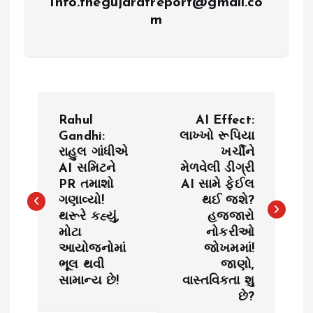
Info.thegujaratreport@gmail.co
m
P
Rahul
AI Effect:
o
Gandhi:
લાખ્ખો રૂપિયા
રાહુલ ગાંધીએ
ખર્ચીને
AI સમિટને
મેળવેલી ડીગ્રી
s
PR તમાશો
AI સામે ફેઈલ
ગણાવ્યો!
થઈ જશે?
t
થરૂરે કહ્યું,
હજ્જારો
મોટા
નોકરીઓ
n
આયોજનોમાં
જોખમમાં!
ભૂલ થવી
જાણો,
a
સામાન્ય છે!
વાસ્તવિકતા શુ
છે?