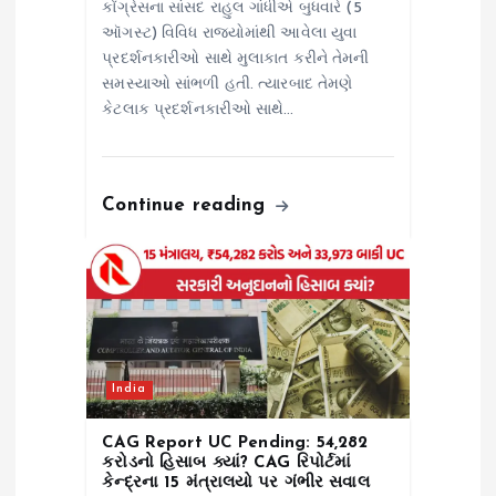
કોંગ્રેસના સાંસદ રાહુલ ગાંધીએ બુધવારે (5
ઑગસ્ટ) વિવિધ રાજ્યોમાંથી આવેલા યુવા
પ્રદર્શનકારીઓ સાથે મુલાકાત કરીને તેમની
સમસ્યાઓ સાંભળી હતી. ત્યારબાદ તેમણે
કેટલાક પ્રદર્શનકારીઓ સાથે…
Continue reading
India
CAG Report UC Pending: ₹54,282
કરોડનો હિસાબ ક્યાં? CAG રિપોર્ટમાં
કેન્દ્રના 15 મંત્રાલયો પર ગંભીર સવાલ