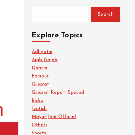
Search
Explore Topics
Adhyatm
Ajab Gajab
Dharm
Famous
Gujarat
Gujarat Report Special
India
Jyotish
Mayur Jani Official
Others
Sports