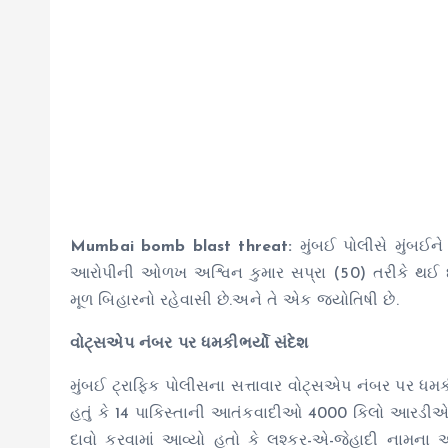
Mumbai bomb blast threat:
મુંબઈ પોલીસે મુંબઈન
આરોપીની ઓળખ અશ્વિન કુમાર સપ્રા (50) તરીકે થઈ છે જ
મૂળ બિહારનો રહેવાસી છે.અને તે એક જયોતિષી છે.
વોટ્સએપ નંબર પર ધમકીભર્યો સંદેશ
મુંબઈ ટ્રાફિક પોલીસના સત્તાવાર વોટ્સએપ નંબર પર ધમકીભ
હતું કે 14 પાકિસ્તાની આતંકવાદીઓ 4000 કિલો આરડીએક
દાવો કરવામાં આવ્યો હતો કે લશ્કર-એ-જેહાદી નામના 