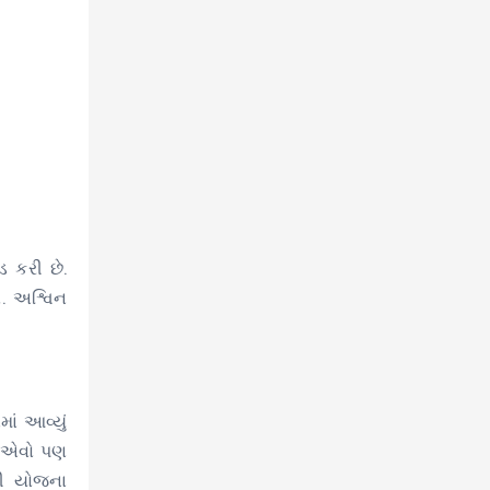
 કરી છે.
. અશ્વિન
ાં આવ્યું
ં એવો પણ
ની યોજના