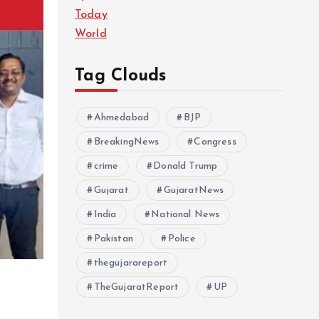
Today
World
Tag Clouds
Ahmedabad
BJP
BreakingNews
Congress
crime
Donald Trump
Gujarat
GujaratNews
India
National News
Pakistan
Police
thegujarareport
TheGujaratReport
UP