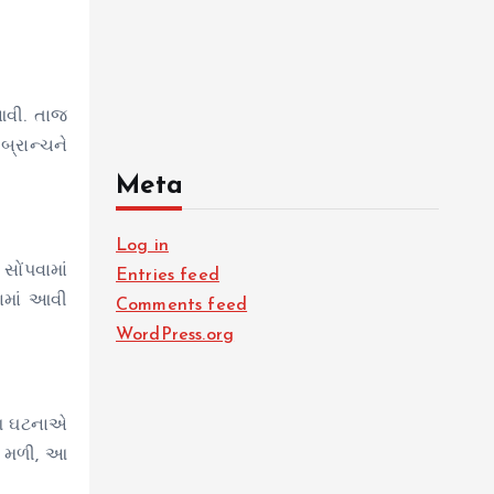
 આવી. તાજ
બ્રાન્ચને
Meta
Log in
સોંપવામાં
Entries feed
ામાં આવી
Comments feed
WordPress.org
. આ ઘટનાએ
ત મળી, આ