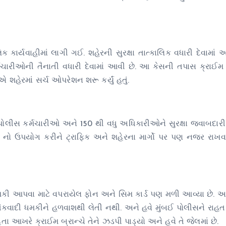
 કાર્યવાહીમાં લાગી ગઈ. શહેરની સુરક્ષા તાત્કાલિક વધારી દેવામાં
્મચારીઓની તૈનાતી વધારી દેવામાં આવી છે. આ કેસની તપાસ ક્રાઈમ 
શહેરમાં સર્ચ ઓપરેશન શરૂ કર્યું હતું.
પોલીસ કર્મચારીઓ અને 150 થી વધુ અધિકારીઓને સુરક્ષા જવાબદારી 
 નો ઉપયોગ કરીને ટ્રાફિક અને શહેરના માર્ગો પર પણ નજર રાખવ
ાં ધમકી આપવા માટે વપરાયેલ ફોન અને સિમ કાર્ડ પણ મળી આવ્યા છે
તંકવાદી ધમકીને હળવાશથી લેતી નથી. અને હવે મુંબઈ પોલીસને રાહ
આખરે ક્રાઈમ બ્રાન્ચે તેને ઝડપી પાડ્યો અને હવે તે જેલમાં છે.