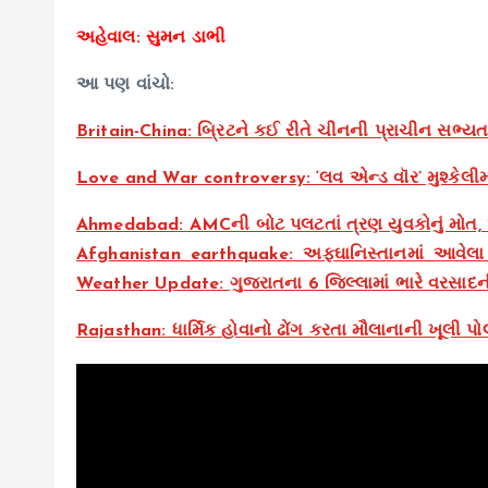
અહેવાલ: સુમન ડાભી
આ પણ વાંચો:
Britain-China: બ્રિટને કઈ રીતે ચીનની પ્રાચીન સભ્યત
Love and War controversy: ‘લવ એન્ડ વૉર’ મુશ્કેલીમાં,
Ahmedabad: AMCની બોટ પલટતાં ત્રણ યુવકોનું મોત
Afghanistan earthquake: અફઘાનિસ્તાનમાં આવેલા 
Weather Update: ગુજરાતના 6 જિલ્લામાં ભારે વરસાદ
Rajasthan: ધાર્મિક હોવાનો ઢોંગ કરતા મૌલાનાની ખૂલી