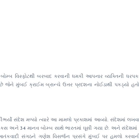
ે બોમ્બ વિસ્ફોટથી બરબાદ કરવાની ધમકી આપનાર વ્યક્તિની ધરપકડ
ેને મુંબઈ ક્રાઈમ બ્રાન્ચે ઉત્તર પ્રદશના નોઈડાથી પકડ્યો હતો
ર્યો સંદેશ મળ્યો ત્યારે આ મામલો પ્રકાશમાં આવ્યો. સંદેશમાં લખવામ
્સ અને 34 માનવ બોમ્બ સાથે ભારતમાં ઘૂસી ગયા છે. અને સંદેશમા
આતંકવાદી સંગઠને ગણેશ વિસર્જન પ્રસંગે મુંબઈ પર હુમલો કરવા