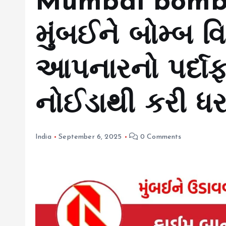
Mumbai bomb b
મુંબઈને બોમ્બ વ
આપનારનો પર્દાફા
નોઈડાથી કરી ધ
India
September 6, 2025
0 Comments