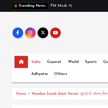
S
P
M
M
o
d
i
:
ભ
ર
ત
મ
ન
ત
Trending News:
k
i
p
t
o
c
o
n
t
India
Gujarat
World
Sports
Gu
e
Adhyatm
Others
n
t
Home
Mumbai bomb blast threat: મુંબઈને બોમ્બ વિસ