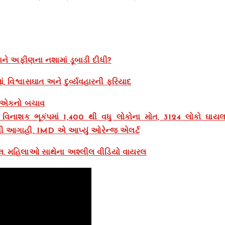
ાને અફીણના નશામાં ડૂબાડી દીધી?
 વિશ્વાસઘાત અને દુર્વ્યવહારની ફરિયાદ
, એકનો બચાવ
વિનાશક ભૂકંપમાં 1,400 થી વધુ લોકોના મોત, 3124 લોકો ઘાય
ની આગાહી, IMD એ આપ્યું ઓરેન્જ એલર્ટ
 પોલ, મહિલાઓ સાથેના અશ્લીલ વીડિયો વાયરલ