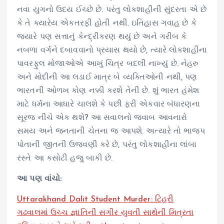
નવા યુગનો ઉદય ઈચ્છે છે. પરંતુ લોકશાહીની સુંદરતા એ છે
કે તે ક્યારેય એકતરફી હોતી નથી. ઇતિહાસ ગવાહ છે કે
જ્યારે પણ સત્તાનું કેન્દ્રીકરણ થયું છે અને ગરીબ કે
નબળા વર્ગને દબાવવાનો પ્રયાસ થયો છે, ત્યારે લોકશાહીના
પાવરફુલ મોજાઓએ આખું ચિત્ર બદલી નાખ્યું છે. નેહરુ
અને મોદીની આ લડાઈ માત્ર બે વ્યક્તિઓની નથી, પણ
ભારતની ઓળખ કોણ નક્કી કરશે તેની છે. શું ભારત હંમેશ
માટે ધર્મના આધારે ચાલશે કે પછી ફરી એકવાર બંધારણના
સૂરજ નીચે એક થશે? આ સવાલનો જવાબ આવનારો
સમય અને જનતાની ચેતના જ આપશે. અત્યારે તો ભાજપ
પોતાની જીતની ઉજવણી કરે છે, પરંતુ લોકશાહીના લાંબા
રસ્તે આ કસોટી હજુ બાકી છે.
આ પણ વાંચો:
Uttarakhand Dalit Student Murder: ટિહરી
ગઢવાલમાં ઉચ્ચ જ્ઞાતિની સગીર યુવતી સાથેની મિત્રતા