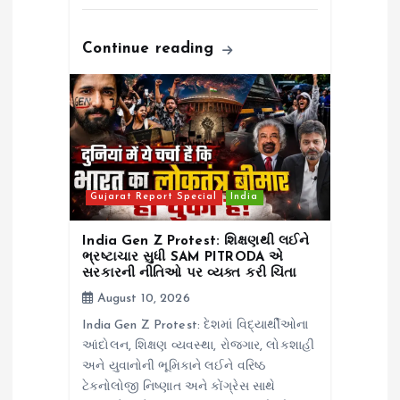
Continue reading
Gujarat Report Special
India
India Gen Z Protest: શિક્ષણથી લઈને
ભ્રષ્ટાચાર સુધી SAM PITRODA એ
સરકારની નીતિઓ પર વ્યક્ત કરી ચિંતા
August 10, 2026
India Gen Z Protest: દેશમાં વિદ્યાર્થીઓના
આંદોલન, શિક્ષણ વ્યવસ્થા, રોજગાર, લોકશાહી
અને યુવાનોની ભૂમિકાને લઈને વરિષ્ઠ
ટેક્નોલોજી નિષ્ણાત અને કોંગ્રેસ સાથે