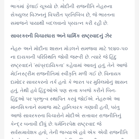
ભાગમાં ફેલાઈ ચૂક્યો છે. મોદીની રાજનીતિ નેહરુના
સેક્યુલર વિઝનનું વિપરીત પ્રતિબિંબ છે, જે ભારતના
સમાજને પાયાથી બદલવાનો પ્રયત્ન કરી રહી છે.
સાવરકરની વિચારધારા અને ધાર્મિક રાષ્ટ્રવાદનું ઝેર
નેહરુ અને મોદીના શાસન મોડલને સમજવા માટે ૧૯૪૦-૫૦
ના દાયકાની પરિસ્થિતિ જોવી જરૂરી છે. ત્યારે જે હિંદુ
રાષ્ટ્રવાદને ‘સાંપ્રદાયિકતા’ કહેવામાં આવતું હતું, તેને આજે
મેઈનસ્ટ્રીમ રાજનીતિમાં સ્વીકૃતિ મળી ગઈ છે. વિનાયક
દામોદર સાવરકરનો તર્ક હતો કે ભારત પર મુસ્લિમોનું શાસન
હતું, તેથી હવે હિંદુઓએ પણ સત્તા કબજે કરીને બિન-
હિંદુઓ પર પ્રભુત્વ સ્થાપિત કરવું જોઈએ. નેહરુએ આ
માનસિકતાને સમાજ માટે હાનિકારક ગણાવી હતી, પરંતુ
આજે સાવરકરના વિચારોને મોદીએ સત્તાવાર રાજનીતિનું
કેન્દ્ર બનાવી દીધું છે. ધર્મનિરપેક્ષ રાષ્ટ્રવાદ જે
સર્વસમાવેશક હતો, તેની જગ્યાએ હવે એક એવી રાજનીતિ