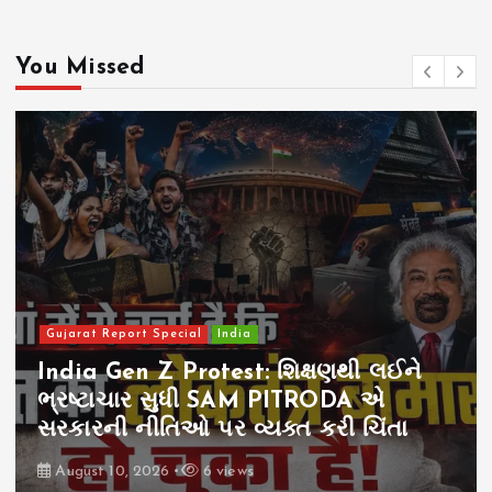
You Missed
Gujarat Report Special
India
India Gen Z Protest: શિક્ષણથી લઈને
ભ્રષ્ટાચાર સુધી SAM PITRODA એ
સરકારની નીતિઓ પર વ્યક્ત કરી ચિંતા
August 10, 2026
6 views