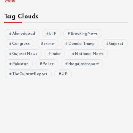
World
Tag Clouds
Ahmedabad
BJP
BreakingNews
Congress
crime
Donald Trump
Gujarat
GujaratNews
India
National News
Pakistan
Police
thegujarareport
TheGujaratReport
UP