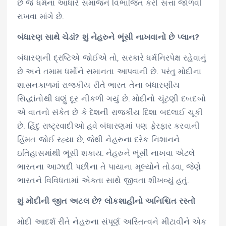
છે જે ધર્મના આધારે સમાજને વિભાજિત કરી સત્તા જાળવી
રાખવા માંગે છે.
બંધારણ સાથે ચેડાં? શું નેહરુને ભૂંસી નાખવાનો છે પ્લાન?
બંધારણની દ્રષ્ટિએ જોઈએ તો, સરકારે ધર્મનિરપેક્ષ રહેવાનું
છે અને તમામ ધર્મોને સમાનતા આપવાની છે. પરંતુ મોદીના
શાસનકાળમાં રાજકીય રીતે ભારત તેના બંધારણીય
સિદ્ધાંતોથી ઘણું દૂર નીકળી ગયું છે. મોદીનો ચૂંટણી દબદબો
એ વાતનો સંકેત છે કે દેશની રાજકીય દિશા બદલાઈ ચૂકી
છે. હિંદુ રાષ્ટ્રવાદીઓ હવે બંધારણમાં પણ ફેરફાર કરવાની
હિંમત જોઈ રહ્યા છે, જેથી નેહરુના દરેક નિશાનને
ઇતિહાસમાંથી ભૂંસી શકાય. નેહરુને ભૂંસી નાખવા એટલે
ભારતના આઝાદી પછીના તે પાયાના મૂલ્યોને તોડવા, જેણે
ભારતને વિવિધતામાં એકતા સાથે જીવતા શીખવ્યું હતું.
શું મોદીની જીત અટલ છે? લોકશાહીનો અનિશ્ચિત રસ્તો
મોદી આદર્શ રીતે નેહરુના સંપૂર્ણ અસ્તિત્વને મીટાવીને એક