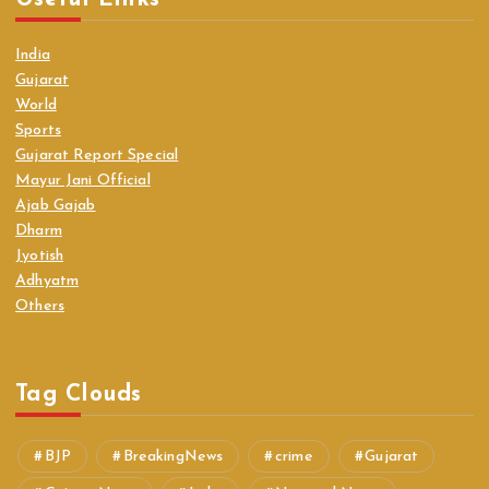
India
Gujarat
World
Sports
Gujarat Report Special
Mayur Jani Official
Ajab Gajab
Dharm
Jyotish
Adhyatm
Others
Tag Clouds
BJP
BreakingNews
crime
Gujarat