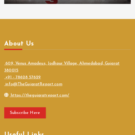
About Us
609, Venus Amadeus, Jodhpur Village, Ahmedabad, Gujarat
380015
+91 - 78628 57629
info@TheGujaratReport.com
https://thegujaratreport.com/
Subscribe Here
Useful Links