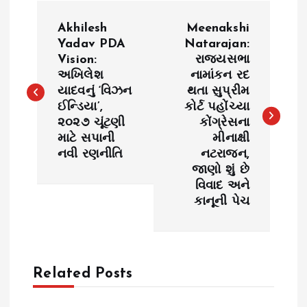
P
Akhilesh
Meenakshi
o
Yadav PDA
Natarajan:
Vision:
રાજ્યસભા
અખિલેશ
નામાંકન રદ
s
યાદવનું ‘વિઝન
થતા સુપ્રીમ
ઈન્ડિયા’,
કોર્ટ પહોંચ્યા
t
૨૦૨૭ ચૂંટણી
કોંગ્રેસના
માટે સપાની
મીનાક્ષી
n
નવી રણનીતિ
નટરાજન,
જાણો શું છે
a
વિવાદ અને
કાનૂની પેચ
v
i
Related Posts
g