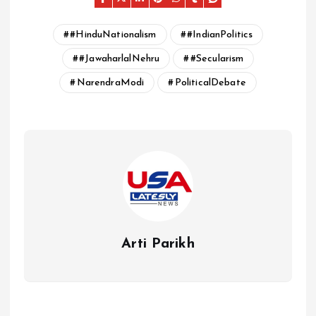
#HinduNationalism
#IndianPolitics
#JawaharlalNehru
#Secularism
NarendraModi
PoliticalDebate
Arti Parikh