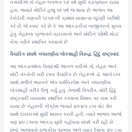
તપાસીએ તો નેહરુ લગભગ ૧૭ વર્ષ સુધી વડાપ્રધાન રહ્યા
હતા, જ્યારે મોદીને હજુ ૧૨ વર્ષ જ થયા છે. ભાજપ આ
રેકોર્ડની ગણતરી ૧૯૫૨ ની પ્રથમ સામાન્ય ચૂંટણી પછીથી
કરે છે, જે સ્પષ્ટ કરે છે કે આ આંકડાકીય બાજીગરનો મુખ્ય
હેતુ નેહરુના પ્રભાવને ઘટાડવાનો અને મોદીને ‘સૌથી મોટા’
નેતા તરીકે સ્થાપિત કરવાનો છે.
વૈચારિક સંઘર્ષ: બંધારણીય લોકશાહી વિરુદ્ધ હિંદુ રાષ્ટ્રવાદ
આ આંકડાઓના વિવાદથી આગળ વધીએ તો, નેહરુ અને
મોદી વચ્ચેની ખરી ટક્કર વૈચારિક છે. નેહરુએ ડો. આંબેડકર
સાથે મળીને ભારતને એક ધર્મનિરપેક્ષ અને બંધારણીય
લોકશાહી તરીકે ઉભું કર્યું હતું. તેનાથી વિપરીત, મોદી હિંદુ
રાષ્ટ્રવાદી વ્યવસ્થા સ્થાપિત કરવાના મિશન પર કામ કરી
રહ્યા છે. નેહરુની કોંગ્રેસ જ્યારે ૪૦-૪૫ ટકા વોટ શેર
સાથે દાયકાઓ સુધી શાસન કરતી હતી, ત્યારે ભાજપ આજે
પણ ૪૦ ટકાના આંકડા સુધી પહોંચવા સંઘર્ષ કરી રહી છે.
છતાં, ભાજપનો રાજકીય પ્રભાવ અને વ્યાપ દેશના ૭૫ ટકા