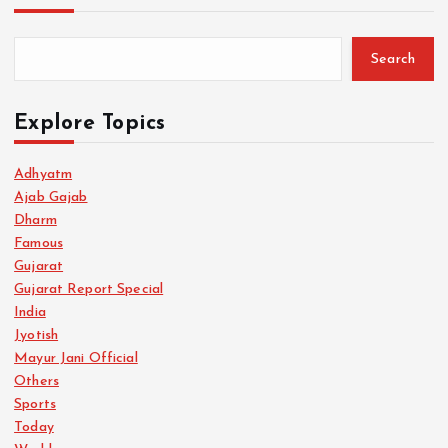
Search
Explore Topics
Adhyatm
Ajab Gajab
Dharm
Famous
Gujarat
Gujarat Report Special
India
Jyotish
Mayur Jani Official
Others
Sports
Today