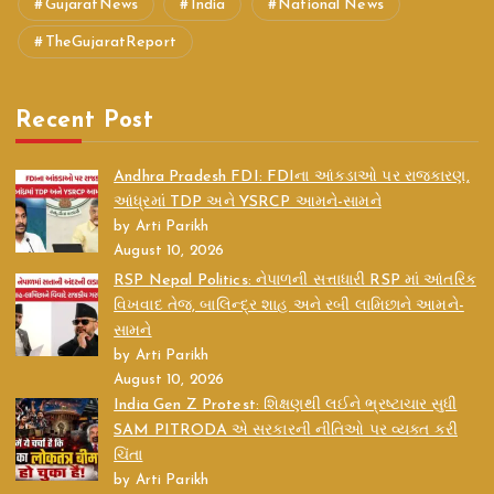
GujaratNews
India
National News
TheGujaratReport
Recent Post
Andhra Pradesh FDI: FDIના આંકડાઓ પર રાજકારણ,
આંધ્રમાં TDP અને YSRCP આમને-સામને
by Arti Parikh
August 10, 2026
RSP Nepal Politics: નેપાળની સત્તાધારી RSP માં આંતરિક
વિખવાદ તેજ, બાલિન્દ્ર શાહ અને રબી લામિછાને આમને-
સામને
by Arti Parikh
August 10, 2026
India Gen Z Protest: શિક્ષણથી લઈને ભ્રષ્ટાચાર સુધી
SAM PITRODA એ સરકારની નીતિઓ પર વ્યક્ત કરી
ચિંતા
by Arti Parikh