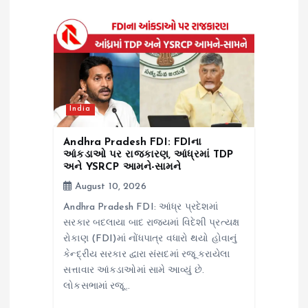
a
t
i
o
India
n
Andhra Pradesh FDI: FDIના
આંકડાઓ પર રાજકારણ, આંધ્રમાં TDP
અને YSRCP આમને-સામને
August 10, 2026
Andhra Pradesh FDI: આંધ્ર પ્રદેશમાં
સરકાર બદલાયા બાદ રાજ્યમાં વિદેશી પ્રત્યક્ષ
રોકાણ (FDI)માં નોંધપાત્ર વધારો થયો હોવાનું
કેન્દ્રીય સરકાર દ્વારા સંસદમાં રજૂ કરાયેલા
સત્તાવાર આંકડાઓમાં સામે આવ્યું છે.
લોકસભામાં રજૂ…