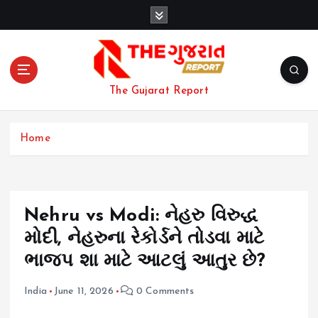
S
k
i
p
t
o
The Gujarat Report
c
o
n
Home
t
e
n
t
Nehru vs Modi: નેહરુ વિરુદ્ધ
મોદી, નેહરુના રેકોર્ડને તોડવા માટે
ભાજપ શા માટે આટલું આતુર છે?
India
June 11, 2026
0 Comments