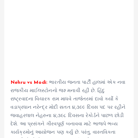
Nehru vs Modi:
ભારતીય જનતા પાર્ટી હાલમાં એક નવા
રાજકીય માઈલસ્ટોનનો જશ્ન મનાવી રહી છે. હિંદુ
રાષ્ટ્રવાદના વિચારક રામ માધવે તાજેતરમાં દાવો કર્યો કે
વડાપ્રધાન નરેન્દ્ર મોદી સતત ૪,૩૯૯ દિવસ પદ પર રહીને
જવાહરલાલ નેહરુના ૪,૩૯૮ દિવસના રેકોર્ડને પાછળ છોડી
દેશે. આ પ્રસંગને ગૌરવપૂર્ણ બનાવવા માટે ભાજપે ભવ્ય
કાર્યક્રમોનું આયોજન પણ કર્યું છે. પરંતુ, વાસ્તવિકતા