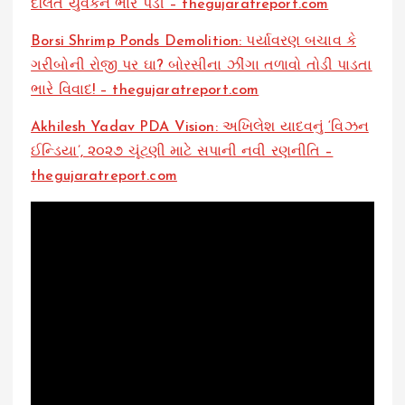
દલિત યુવકને ભારે પડી – thegujaratreport.com
Borsi Shrimp Ponds Demolition: પર્યાવરણ બચાવ કે
ગરીબોની રોજી પર ઘા? બોરસીના ઝીંગા તળાવો તોડી પાડતા
ભારે વિવાદ! – thegujaratreport.com
Akhilesh Yadav PDA Vision: અખિલેશ યાદવનું ‘વિઝન
ઈન્ડિયા’, ૨૦૨૭ ચૂંટણી માટે સપાની નવી રણનીતિ –
thegujaratreport.com