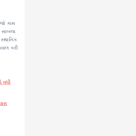
 જો કામ
. સાબલા
 સ્થાનિક
 સવાલ કરી
ઓ વધી
વારા