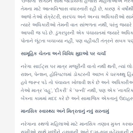
‘ઉજાલા’ સંગઠન સાથે જોડાયેલી હજારો મહિલાઓએ નરેગા 
તેમના માટે આત્મવિશ્વાસ વધારનારી રહી છે, કારણ કે વર્ષ
આજે તેઓ સેક્રેટરી, સરપંચ અને અન્ય અધિકારીઓ સામ
ત્યારે અધિકારીઓ તેમની વાત સાંભળતા નથી, પરંતુ જ્યારે 
આપવી જ પડે છે. ડુંગરપુરની એક પંચાયતમાં જ્યારે અધિક
પોતાને લૂંટતા બચાવ્યા નહીં, પણ વહીવટી તંત્રને સબક પ
સામૂહિક ચેતના અને વિવિધ મુદ્દાઓ પર ચર્ચા
નરેગા સાઈટ્સ પર માત્ર મજૂરીની વાતો નથી થતી, ત્યાં લો
રાશન, પેન્શન, હોસ્પિટલમાં ડોક્ટરની અછત કે ઘરગથ્થુ હિં
હવે જરૂર પડે તો પંચાયત ખોલાવી શકે છે અને અધિકારીઓને 
તેઓ માત્ર ‘વહુ’, ‘દીકરી’ કે ‘પત્ની’ નથી, પણ એક ‘નાગ
બેંકના કામમાં મદદ કરે છે અને સામાજિક એકતાનું ઉદાહરણ પ
માનસિક સ્વાસ્થ્ય અને મિત્રતાનું નવું સરનામું
નરેગાના સ્થળો મહિલાઓ માટે માનસિક તણાવ મુક્ત કરવા
સખીઓ સાથે ખુલીને હસવાની અને દુઃખ-સુખ વહેંચવાની ત