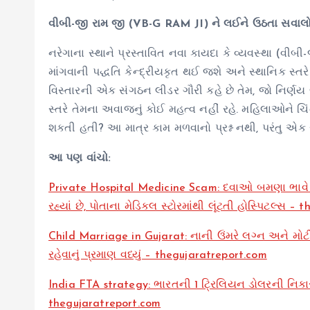
વીબી-જી રામ જી (VB-G RAM JI) ને લઈને ઉઠતા સવાલ
નરેગાના સ્થાને પ્રસ્તાવિત નવા કાયદા કે વ્યવસ્થા (વી
માંગવાની પદ્ધતિ કેન્દ્રીયકૃત થઈ જશે અને સ્થાનિક સ્
વિસ્તારની એક સંગઠન લીડર ગૌરી કહે છે તેમ, જો નિર્ણય લે
સ્તરે તેમના અવાજનું કોઈ મહત્વ નહીં રહે. મહિલાઓને ચિં
શકતી હતી? આ માત્ર કામ મળવાનો પ્રશ્ન નથી, પરંતુ એક
આ પણ વાંચો:
Private Hospital Medicine Scam: દવાઓ બમણા ભાવે વેચ
રહ્યાં છે, પોતાના મેડિકલ સ્ટોરમાંથી લૂંટતી હોસ્પિટલ્સ 
Child Marriage in Gujarat: નાની ઉંમરે લગ્ન અને મોટી ઉંમ
રહેવાનું પ્રમાણ વધ્યું – thegujaratreport.com
India FTA strategy: ભારતની 1 ટ્રિલિયન ડોલરની નિકાસનું
thegujaratreport.com