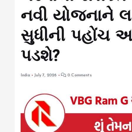
નવી યોજનાને લઈન
સુધીની પહોંચ 
પડશે?
India
July 7, 2026
0 Comments