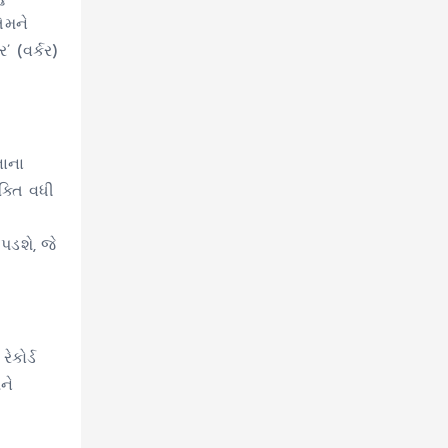
ેમને
 (વર્કર)
નાના
ક્તિ વધી
 પડશે, જે
ેકોર્ડ
ને