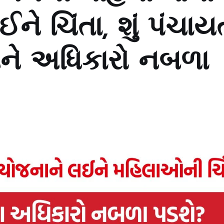
ે ચિંતા, શું પંચાય
અને અધિકારો નબળા