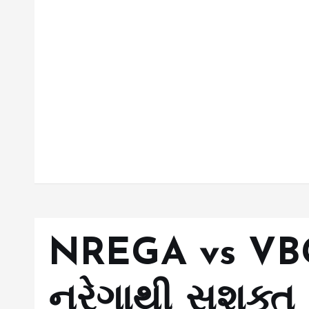
NREGA vs VB
નરેગાથી સશક્ત