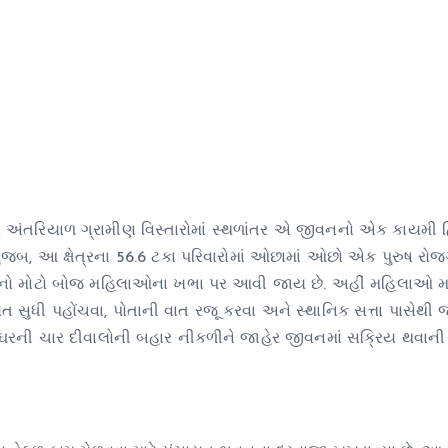
ા અંતરિયાળ ગ્રામીણ વિસ્તારોમાં સ્થળાંતર એ જીવનનો એક કાયમી હ
જબ, આ ક્ષેત્રના 56.6 ટકા પરિવારોમાં ઓછામાં ઓછો એક પુરુષ રોજગ
ાનો મોટો બોજ મહિલાઓના ખભા પર આવી જાય છે. અહીં મહિલાઓ માટ
ાયત સુધી પહોંચવા, પોતાની વાત રજૂ કરવા અને સ્થાનિક સત્તા પાસેથી
 ઘરની ચાર દીવાલોની બહાર નીકળીને જાહેર જીવનમાં સક્રિય થવાન