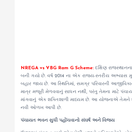
NREGA vs VBG Ram G Scheme:
દક્ષિણ રાજસ્થાનન
બની ગયો છે. વર્ષ 2014 ના એક રાજ્ય-સ્તરીય અભ્યાસ મુ
બહાર જાય છે. આ સ્થિતિમાં, સમગ્ર પરિવારની આજીવિક
માત્ર મજૂરી મેળવવાનું સાધન નથી, પરંતુ તેમના માટે પંચ
માંગવાનું એક શક્તિશાળી માધ્યમ છે. આ યોજનાએ તેમને
નવી ઓળખ આપી છે.
પંચાયત ભવન સુધી પહોંચવાનો સંઘર્ષ અને વિજય