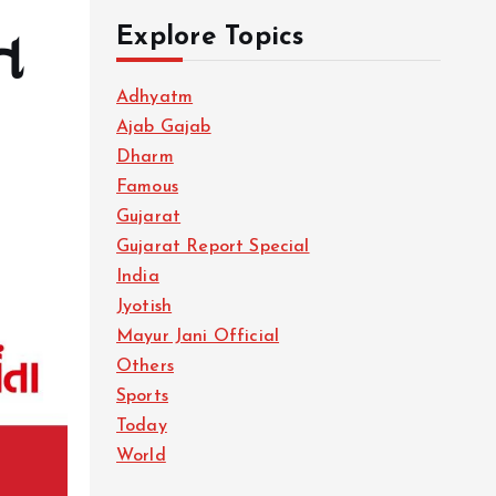
Explore Topics
ત
Adhyatm
Ajab Gajab
Dharm
Famous
Gujarat
Gujarat Report Special
India
Jyotish
Mayur Jani Official
Others
Sports
Today
World