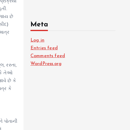
્રક્રિયા
હતી.
જાય છે
Meta
રસીદ)
માત્ર
Log in
Entries feed
Comments feed
WordPress.org
, રસ્તા,
 કે તેઓ
વે છે કે
ત્ર કે
ે પોતાની
ં