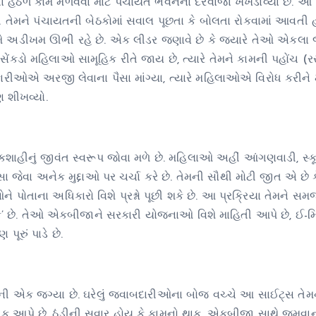
હેઠળ કામ મેળવવા માટે પંચાયત ભવનના દરવાજા ખખડાવ્યા છે. આ પ
ોથી તેમને પંચાયતની બેઠકોમાં સવાલ પૂછતા કે બોલતા રોકવામાં આવતી 
ે અડીખમ ઊભી રહે છે. એક લીડર જણાવે છે કે જ્યારે તેઓ એકલા 
સેંકડો મહિલાઓ સામૂહિક રીતે જાય છે, ત્યારે તેમને કામની પહોંચ (
ારીઓએ અરજી લેવાના પૈસા માંગ્યા, ત્યારે મહિલાઓએ વિરોધ કરીને 
ણ શીખવ્યો.
કશાહીનું જીવંત સ્વરૂપ જોવા મળે છે. મહિલાઓ અહીં આંગણવાડી, સ્કૂલ
સા જેવા અનેક મુદ્દાઓ પર ચર્ચા કરે છે. તેમની સૌથી મોટી જીત એ છે
પોતાના અધિકારો વિશે પ્રશ્નો પૂછી શકે છે. આ પ્રક્રિયા તેમને સમજા
રિક’ છે. તેઓ એકબીજાને સરકારી યોજનાઓ વિશે માહિતી આપે છે, ઈ-મિ
ૂરું પાડે છે.
ની એક જગ્યા છે. ઘરેલું જવાબદારીઓના બોજ વચ્ચે આ સાઈટ્સ તેમન
ક આપે છે. ઠંડીની સવાર હોય કે કામનો થાક, એકબીજા સાથે જમવાનુ