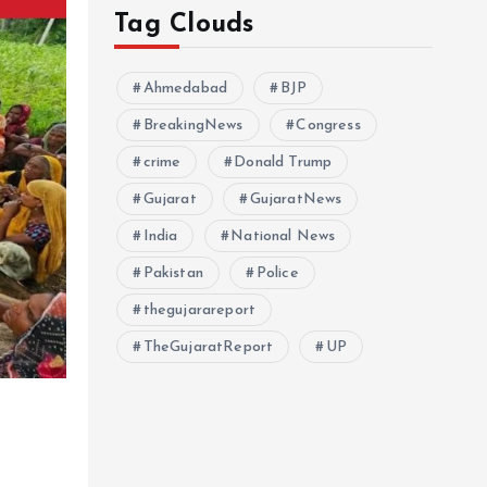
Tag Clouds
Ahmedabad
BJP
BreakingNews
Congress
crime
Donald Trump
Gujarat
GujaratNews
India
National News
Pakistan
Police
thegujarareport
TheGujaratReport
UP