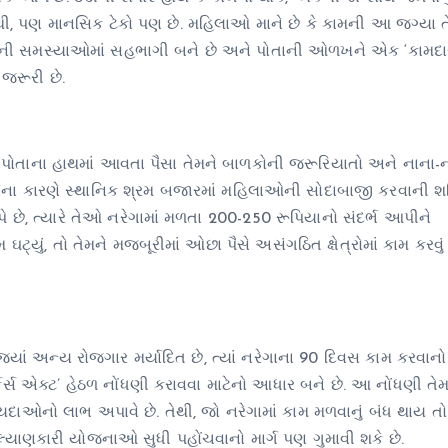
ણ નથી, પણ માનસિક ટેકો પણ છે. મહિલાઓ માને છે કે કામની આ જગ્યા ત
ની સમસ્યાઓમાં સહભાગી બને છે અને પોતાની ઓળખને એક ‘કામદાર’
 જરૂરી છે.
 પોતાના હાથમાં આવતા પૈસા તેમને બાળકોની જરૂરિયાતો અને નાના-
રેગાના કારણે સ્થાનિક શ્રમ બજારમાં મહિલાઓની સોદાબાજી કરવાની શ
ે છે, ત્યારે તેઓ નરેગામાં મળતા 200-250 રૂપિયાનો સંદર્ભ આપીને
ઘટ્યું, તો તેમને મજબૂરીમાં ઓછા પૈસે અસંગઠિત ક્ષેત્રોમાં કામ કરવું
 જ્યાં અન્ય રોજગાર મર્યાદિત છે, ત્યાં નરેગાના 90 દિવસ કામ કરવાનો ર
કર્સ એક્ટ’ હેઠળ નોંધણી કરાવવા માટેનો આધાર બને છે. આ નોંધણી તેમ
કાયદાઓનો લાભ અપાવે છે. તેથી, જો નરેગામાં કામ મળવાનું બંધ થાય તો
ાણકારી યોજનાઓ સુધી પહોંચવાનો માર્ગ પણ ગુમાવી શકે છે.