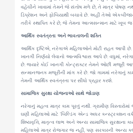
વહેંચીને ખાવામાં તેમને જે સંતોષ મળે છે, તે માત્ર પોષ
ડિપ્રેશન અને ફોબિયાથી બચાવે છે. અહીં તેઓ એકબીજા
તરીકે સ્થાપિત કરે છે, જે તેમના આત્મસન્માન માટે ખૂબ જ
આર્થિક સ્વતંત્રતા અને ભાવતાલની શક્તિ
આર્થિક દૃષ્ટિએ, નરેગાએ મહિલાઓને મોટી રાહત આપી છે.
ખાનગી નિર્ણયો લેવાનો આત્મવિશ્વાસ આપે છે. વધુમાં, ન
છે. જ્યારે કોઈ ખાનગી કોન્ટ્રાક્ટર તેમને ઓછી મજૂરી આપ
સન્માનજનક મજૂરીની માંગ કરે છે. જો ગામમાં નરેગાનું કામ 
તેમની આર્થિક સ્વતંત્રતા પર સીધો પ્રહાર કરશે.
સામાજિક સુરક્ષા યોજનાઓ સાથે જોડાણ
નરેગાનું મહત્વ માત્ર કામ પૂરતું નથી. ગ્રામીણ વિસ્તારોમાં
ઘણી મહિલાઓ માટે ‘બિલ્ડિંગ એન્ડ અધર કન્સ્ટ્રક્શન વર્
શિષ્યવૃત્તિ, માતૃત્વ લાભ અને અન્ય સામાજિક સુરક્ષાના 
મહિલાઓ માત્ર રોજગાર જ નહીં, પણ સરકારની અન્ય કલ્ય