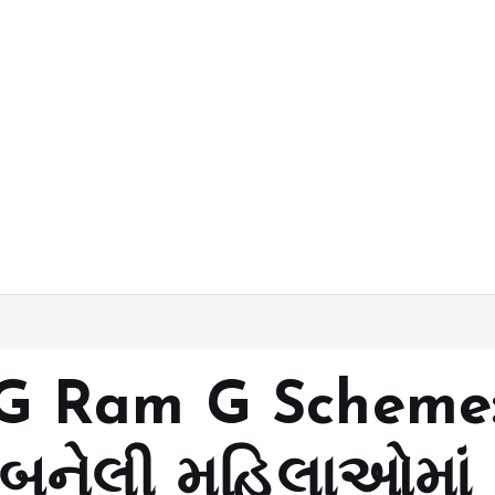
G Ram G Scheme
 બનેલી મહિલાઓમાં