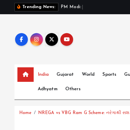
S
P
M
M
o
d
i
:
ભ
ર
ત
મ
Trending News:
k
i
p
t
o
c
o
n
t
India
Gujarat
World
Sports
Gu
e
Adhyatm
Others
n
t
Home
NREGA vs VBG Ram G Scheme: નરેગાથી સશક્ત 