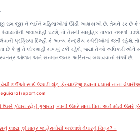
ો
બી-જી રામ જી) ને લઈને મહિલાઓમાં ઊંડી આશંકાઓ છે. તેમને ડર છે કે
તરે પંચાયતોની જવાબદેહી ઘટશે, તો તેમની સામૂહિક તાકાત નબળી પડશે
વાની પ્રક્રિયા દિલ્હી કે અન્ય કેન્દ્રીય કચેરીઓમાં જતી રહેશે, તો
તા છે કે શું તે લોકશાહી માળખું ટકી રહેશે, જ્યાં તેઓ અધિકારીઓને
 સ્વતંત્ર ઓળખ અને સન્માનજનક અસ્તિત્વ બચાવવાનો સંઘર્ષ છે.
ી દર્દીઓ સાથે ઉઘાડી લૂંટ, ફેન્ચાઈજી દવાના ધંધામાં નાના વેપારી
– thegujaratreport.com
રે કુંવારા રહેતું ગુજરાત, નાની ઉંમરે માતા-પિતા અને મોટી ઉંમરે કું
 લક્ષ્ય, શું માત્ર જાહેરાતોથી બદલાશે વેપારનું ચિત્ર? –