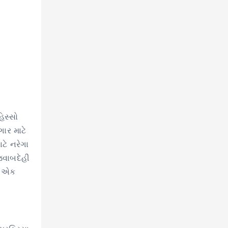
િસ્સો
ાર માટે
ે નરેગા
 જવાબદેહી
ી એક