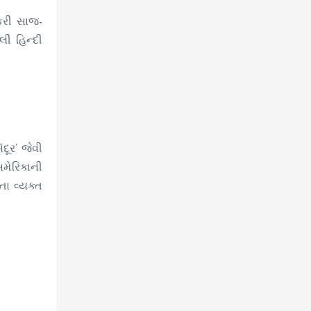
્કરી સાજ-
લી હિન્દી
દૂર’ જેવી
મેરિકાની
ા વ્યક્ત