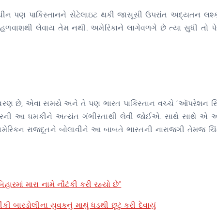
 છે. ચીન પણ પાકિસ્તાનને સેટેલાઇટ થકી જાસૂસી ઉપરાંત અદ્યતન લશ
ળવાશથી લેવાય તેમ નથી. અમેરિકાને લાગેવળગે છે ત્યા સુધી તો પે
ાવરણ છે, એવા સમયે અને તે પણ ભારત પાકિસ્તાન વચ્ચે ‘ઑપરેશન સિં
રની આ ધમકીને અત્યંત ગંભીરતાથી લેવી જોઈએ. સાથે સાથે એ અ
 અમેરિકન રાજદૂતને બોલાવીને આ બાબતે ભારતની નારાજગી તેમજ ચિંત
માં મારા નામે નૌટંકી કરી રહ્યો છે”
ી બારડોલીના યુવકનું માથું ધડથી છૂટું કરી દેવાયું