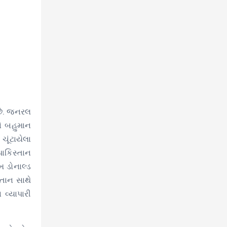
છે. જનરલ
ને બહુમાન
ૂંટાયેલા
ાકિસ્તાન
ખ ડોનાલ્ડ
્તાન સાથે
વ્યાપારી