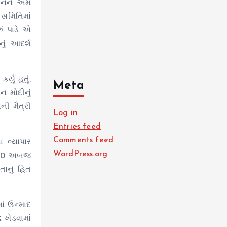
ચીનને એમ
 સમિતિમાં
ું પાડે એ
ું આદર્શ
્યું હતું.
Meta
 મોદીનું
ની મૈત્રી
Log in
Entries feed
Comments feed
 વ્યાપાર
WordPress.org
 100 અબજ
ાનું હિત
ં ઉન્માદ
 ખેડવામાં