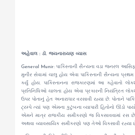
અહેવાલ : ડૉ. જયનારાયણ વ્યાસ
General Munir: પાકિસ્તાની સૈન્યના વડા જનરલ આસિફ 
મુનીર સેવામાં ચાલુ હોય એવા પાકિસ્તાની સૈન્યના પ્રથમ
કર્યું હોય. પાકિસ્તાનના રાજકારણમાં આ કહેવાતો લોક
પ્રતિનિધિઓ ચાલતા હોય એવા પ્રકારની નિયંત્રિત લોકશા
ઉપર પોતાનું હેત અનારાધાર વરસાવી રહ્યા છે. પોતાને પાકિસ
ટ્રમ્પે ત્યાં પણ એમના કુટુંબના વ્યાપારી હિતોનો ઊંડો પા
એમને માત્ર રાજકીય સમીકરણો જ વિકસાવવામાં રસ છે એવ
અથવા વ્યાવસાયિક સમીકરણો પણ તેઓ વિકસાવી રહ્યા છ