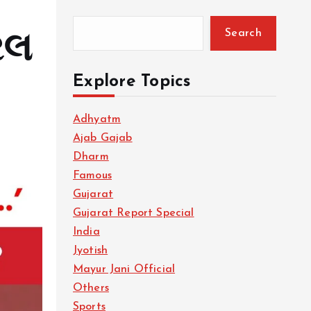
Search
રલ
Explore Topics
Adhyatm
Ajab Gajab
Dharm
Famous
Gujarat
Gujarat Report Special
India
Jyotish
Mayur Jani Official
Others
Sports