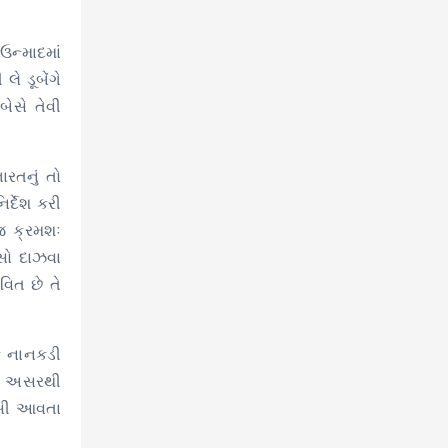
ઉન્માદમાં
ે ડૂબેંગે
બેસે તેવી
ારતનું તો
ર્દેશ કરી
જ ક્રમશઃ
સો દાઝવા
િત છે તે
ક નાનકડી
િક અસરથી
 ધસી આવતા