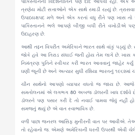
પાકિસ્તાનની વિદેશનીતિને પણ દાદ આપવી રહી. એક 
ત્રણેય મોટી સત્તાઓને એક સાથે રમાડી રહ્યું છે. ત્રાસ
ઉપાધ્યક્ષપદ મળે અને એક કરતાં વધુ રીતે પણ ખાસ તો ઑપ
પાકિસ્તાનને ભલે આપણે બીજી બધી રીતે વખોડીએ પણ વિ
ઉદાહરણ છે.
આથી તદ્દન વિપરીત અમેરિકાને ભારત સાથે વાંકું પડ્યું છે. 
જોકે હવે આ તિરાડ સંધાઈ જતી હોય તેમ લાગે છે. ખાસ 
નિમંત્રણ પુતિને સ્વીકાર કરી ભારત આવવાનું જાહેર કર્ય
ઘણી જૂની છે અને અત્યાર સુધી રશિયા ભારતનું ૧૯૬૨માં ચીન
ચીન સાથેનો આપણો વ્યાપાર વધતો જ જાય છે. આજે ચીન ભ
સમતોલનમાં એ લગભગ 80 અબજ ડૉલરની ખાધ દર્શાવે 
ડૉલરને પણ પસાર કરી દે તો નવાઈ પામવા જેવું નહીં હ
સમજતું થયું છે એ વાત સ્વાભાવિક છે.
વળી પાછા જનરલ આસિફ મુનીરની વાત પર આવીએ. તેઓ હાલ
તો રહેવાનો જ. એમણે અમેરિકાની ધરતી ઉપરથી એવી ચેલેન્જ 