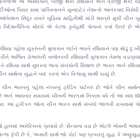
આંગળીએ એ અમેરિકાને, બીજી થકી રશિયાને અને ત્રીજી થકી 
વાદીઓના પિયર સમા પાકિસ્તાનને યુનાઇટેડ નેશન્સે આતંકવાદ વિરોધી
ેરશન સિંદૂર વખતે ખુફિયા માહિતીથી માંડી શસ્ત્રો સુધી ચીન પૂર
દેશનીતિના મોરચે એ કેટલા કુનેહથી પોતાનાં પત્તાં ઉતરે છે એન
રશિયા પહેલા યુક્રેનની મુલાકાત લઈને ભારતે રશિયાને પણ થોડું દુઃખી કર
કરીને અજિત ડોભાલની તાજેતરની રશિયાની મુલાકાત તેમજ વડાપ્રધાન
ું તે રશિયા સાથે સુધરતા જતા સંબંધોની મિશાલ છે. ભારત અને રશિયા
 સાથેના યુદ્ધને બાદ કરતાં એક વિશ્વાસુ સાથી રહ્યું છે.
ારતનું પહેલા નંબરનું ટ્રેડિંગ પાર્ટનર છે. જોકે ચીન સાથેના
છે અને આવનાર સમયમાં ચીનની ભારતમાં નિકાસ વધે તો આ ખાધ
ોય. આ હકીકત જોતાં ચીન ભારત સાથે સંબંધો જાળવી રાખવામાં પોત
માં અમેરિકાના પ્રવાસે છે. સૈન્યના વડા છે એટલે એમની ભાષામા
ફેંકી છે કે, ‘અમારી સાથે જો કોઈ પણ પ્રકારનું યુદ્ધ કે અણુયુદ્ધ