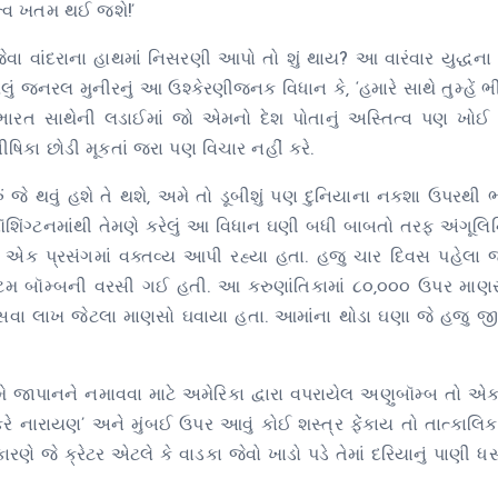
િત્વ ખતમ થઈ જશે!’
ેવા વાંદરાના હાથમાં નિસરણી આપો તો શું થાય? આ વારંવાર યુદ્ધના 
ં જનરલ મુનીરનું આ ઉશ્કેરણીજનક વિધાન કે, ‘હમારે સાથે તુમ્હેં ભી લ
ે. ભારત સાથેની લડાઈમાં જો એમનો દેશ પોતાનું અસ્તિત્વ પણ ખોઈ 
ષિકા છોડી મૂકતાં જરા પણ વિચાર નહીં કરે.
મારું જે થવું હશે તે થશે, અમે તો ડૂબીશું પણ દુનિયાના નકશા ઉપરથી ભ
વૉશિંગ્ટનમાંથી તેમણે કરેલું આ વિધાન ઘણી બધી બાબતો તરફ અંગૂલિનિ
લ એક પ્રસંગમાં વક્તવ્ય આપી રહ્યા હતા. હજુ ચાર દિવસ પહેલા 
લ એટમ બૉમ્બની વરસી ગઈ હતી. આ કરુણાંતિકામાં ૮૦,૦૦૦ ઉપર માણ
વા લાખ જેટલા માણસો ઘવાયા હતા. આમાંના થોડા ઘણા જે હજુ જીવ
ે જાપાનને નમાવવા માટે અમેરિકા દ્વારા વપરાયેલ અણુબૉમ્બ તો એ
ે નારાયણ’ અને મુંબઈ ઉપર આવું કોઈ શસ્ત્ર ફેંકાય તો તાત્કાલ
ણે જે ક્રેટર એટલે કે વાડકા જેવો ખાડો પડે તેમાં દરિયાનું પાણી