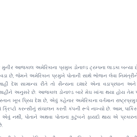
મુનીર આજકાલ અમેરિકાના પ્રમુખ ડોનાલ્ડ ટ્રમ્પના લાડકા બન્યા 
 વડા છે, જેમને અમેરિકાન પ્રમુખે પોતાની સાથે ભોજન લેવા નિમંત્રી
શાહી દેશ સામાન્ય રીતે તો સૈન્યના ઇશારે એના વડાપ્રધાન અને ચ
હીને અનુસરે છે. આજકાલ ડોનાલ્ડ બારે મેઘ ખાંગા થયા હોય તેમ પ
્તાન ખૂબ પ્રિય દેશ છે, એવું કહેનાર અમેરિકાના વર્તમાન રાષ્ટ્રપ્રમુ
યો ક્રિપ્ટો કરન્સીનું સંચાલન કરતી કંપની રૂપે નાખ્યો છે. આમ, પાકિસ
ું નથી, પોતાને અથવા પોતાના કુટુંબને ફાયદો થાય એ પ્રકારના 
ે.