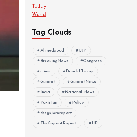
Today
World
Tag Clouds
Ahmedabad
BJP
BreakingNews
Congress
crime
Donald Trump
Gujarat
GujaratNews
India
National News
Pakistan
Police
thegujarareport
TheGujaratReport
UP