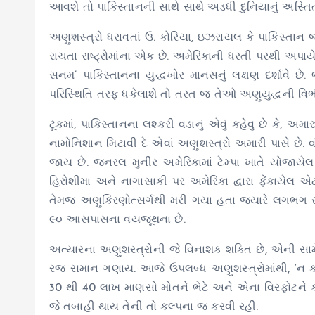
આવશે તો પાકિસ્તાનની સાથે સાથે અડધી દુનિયાનું અસ્ત
અણુશસ્ત્રો ધરાવતાં ઉ. કોરિયા, ઇઝરાયલ કે પાકિસ્તાન જ
રાચતા રાષ્ટ્રોમાંના એક છે. અમેરિકાની ધરતી પરથી અપાયેલુ
સનમ’ પાકિસ્તાનના યુદ્ધખોર માનસનું લક્ષણ દર્શાવે છ
પરિસ્થિતિ તરફ ધકેલાશે તો તરત જ તેઓ અણુયુદ્ધની વિભી
ટૂંકમાં, પાકિસ્તાનના લશ્કરી વડાનું એવું કહેવુ છે કે, અ
નામોનિશાન મિટાવી દે એવાં અણુશસ્ત્રો અમારી પાસે છે. 
જાય છે. જનરલ મુનીર અમેરિકામાં ટેમ્પા ખાતે યોજાયે
હિરોશીમા અને નાગાસાકી પર અમેરિકા દ્વારા ફેંકાયે
તેમજ અણુકિરણોત્સર્ગથી મરી ગયા હતા જ્યારે લગભગ સ
૯૦ આસપાસના વયજૂથના છે.
અત્યારના અણુશસ્ત્રોની જે વિનાશક શક્તિ છે, એની સામ
રજ સમાન ગણાય. આજે ઉપલબ્ધ અણુશસ્ત્રોમાંથી, ‘ન કર
30 થી 40 લાખ માણસો મોતને ભેટે અને એના વિસ્ફોટને કાર
જે તબાહી થાય તેની તો કલ્પના જ કરવી રહી.