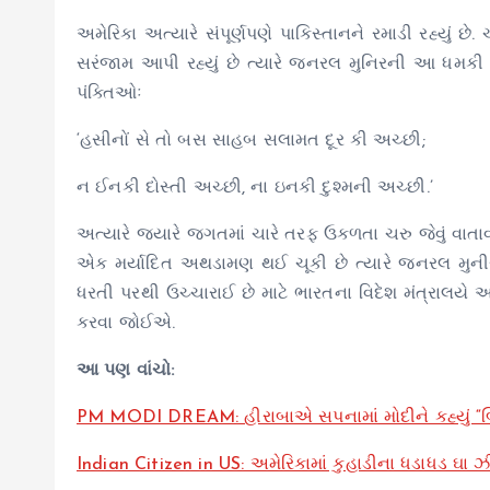
અમેરિકા અત્યારે સંપૂર્ણપણે પાકિસ્તાનને રમાડી રહ્યું
સરંજામ આપી રહ્યું છે ત્યારે જનરલ મુનિરની આ ધમકી હ
પંક્તિઓઃ
‘હસીનોં સે તો બસ સાહબ સલામત દૂર કી અચ્છી;
ન ઈનકી દોસ્તી અચ્છી, ના ઇનકી દુશ્મની અચ્છી.’
અત્યારે જ્યારે જગતમાં ચારે તરફ ઉકળતા ચરુ જેવું વાત
એક મર્યાદિત અથડામણ થઈ ચૂકી છે ત્યારે જનરલ મુની
ધરતી પરથી ઉચ્ચારાઈ છે માટે ભારતના વિદેશ મંત્રાલયે
કરવા જોઈએ.
આ પણ વાંચો:
PM MODI DREAM: હીરાબાએ સપનામાં મોદીને કહ્યું “બિહાર
Indian Citizen in US: અમેરિકામાં કુહાડીના ધડાધડ ઘા ઝીંક