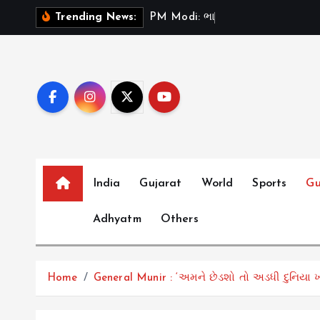
S
P
M
M
o
d
i
:
ભ
ર
ત
મ
ન
ત
Trending News:
k
i
p
t
o
c
o
n
t
India
Gujarat
World
Sports
Gu
e
Adhyatm
Others
n
t
Home
General Munir : ‘અમને છેડશો તો અડધી દુનિયા