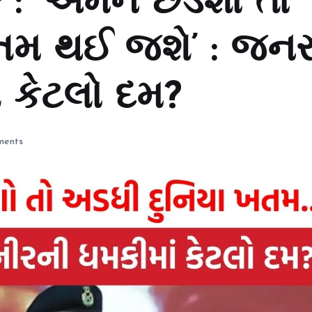
: ‘અમને છેડશો તો
ખતમ થઈ જશે’ : જન
ં કેટલો દમ?
ents