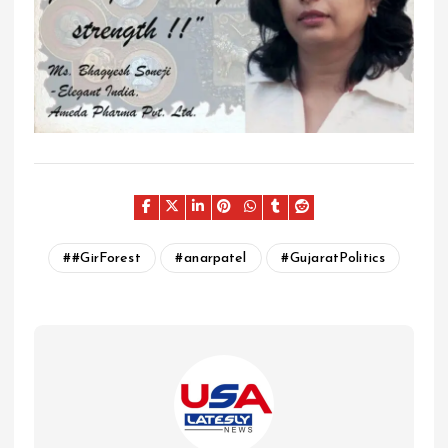
#GirForest
anarpatel
GujaratPolitics