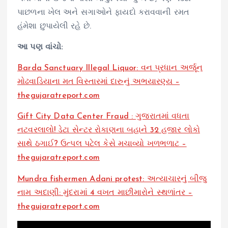
પાછળના ખેલ અને સગાઓને ફાયદો કરાવવાની રમત
હંમેશા છુપાયેલી રહે છે.
આ પણ વાંચો:
Barda Sanctuary Illegal Liquor: વન પ્રધાન અર્જૂન
મોઢવાડિયાના મત વિસ્તારમાં દારુનું અભયારણ્ય –
thegujaratreport.com
Gift City Data Center Fraud : ગુજરાતમાં વધતા
નટવરલાલો! ડેટા સેન્ટર રોકાણના બહાને 32 હજાર લોકો
સાથે ઠગાઈ? ઉત્પલ પટેલ કેસે મચાવ્યો ખળભળાટ –
thegujaratreport.com
Mundra fishermen Adani protest: અત્યાચારનું બીજુ
નામ અદાણી: મુંદરામાં 4 વખત માછીમારોને સ્થળાંતર –
thegujaratreport.com