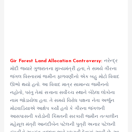
Gir Forest Land Allocation Controversy:
નરેન્દ્ર
મોદી જ્યારે ગુજરાતના મુખ્યમંત્રી હતા, તે સમયે ગીરના
જંગલ વિસ્તારમાં જમીન ફાળવણીનો એક બહુ મોટો વિવાદ
ઊભો થયો હતો. આ વિવાદ માત્ર સામાન્ય જમીનનો
નહોતો, પરંતુ તેમાં સત્તાના સર્વોચ્ચ સ્થાને બેઠેલા લોકોના
નામ જોડાયેલા હતા. તે સમયે વિરોધ પક્ષના નેતા અર્જુન
મોઢવાડિયાએ આક્ષેપ કર્યો હતો કે ગીરના જંગલની
આસપાસની કરોડોની કિંમતની સરકારી જમીન તત્કાલીન
મહેસૂલ મંત્રી આનંદીબેન પટેલની પુત્રી અનાર પટેલની