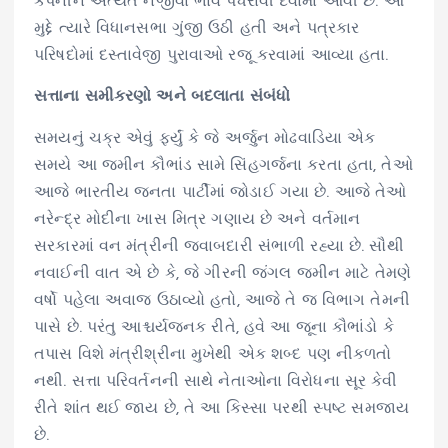
કંપનીને અત્યંત નજીવા ભાવે પધરાવી દેવામાં આવી છે. આ
મુદ્દે ત્યારે વિધાનસભા ગુંજી ઉઠી હતી અને પત્રકાર
પરિષદોમાં દસ્તાવેજી પુરાવાઓ રજૂ કરવામાં આવ્યા હતા.
સત્તાના સમીકરણો અને બદલાતા સંબંધો
સમયનું ચક્ર એવું ફર્યું કે જે અર્જુન મોઢવાડિયા એક
સમયે આ જમીન કૌભાંડ સામે સિંહગર્જના કરતા હતા, તેઓ
આજે ભારતીય જનતા પાર્ટીમાં જોડાઈ ગયા છે. આજે તેઓ
નરેન્દ્ર મોદીના ખાસ મિત્ર ગણાય છે અને વર્તમાન
સરકારમાં વન મંત્રીની જવાબદારી સંભાળી રહ્યા છે. સૌથી
નવાઈની વાત એ છે કે, જે ગીરની જંગલ જમીન માટે તેમણે
વર્ષો પહેલા અવાજ ઉઠાવ્યો હતો, આજે તે જ વિભાગ તેમની
પાસે છે. પરંતુ આશ્ચર્યજનક રીતે, હવે આ જૂના કૌભાંડો કે
તપાસ વિશે મંત્રીશ્રીના મુખેથી એક શબ્દ પણ નીકળતો
નથી. સત્તા પરિવર્તનની સાથે નેતાઓના વિરોધના સૂર કેવી
રીતે શાંત થઈ જાય છે, તે આ કિસ્સા પરથી સ્પષ્ટ સમજાય
છે.