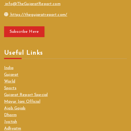
info@TheGujaratReport.com
https://thegujaratreport.com/
Subscribe Here
Useful Links
India
Gujarat
World
Sports
Gujarat Report Special
Mayur Jani Official
Ajab Gajab
Dharm
Jyotish
Adhyatm