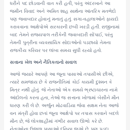
ધરીને પદ છોડવાની વાત કરી હતી, પરંતુ અંદરખાને આ
જમીન વિવાદ અને અમિત શાહ સાથેના આંતરિક મતભેદો
પણ જવાબદાર હોવાનું મનાતું હતું. સગા-વહાલાઓને ફાયદો
કરાવવાના આક્ષેપોએ સરકારની છબી ખરડી હતી. રાજીનામાં
બાદ તેમને રાજ્યપાલ તરીકેની જવાબદારી સોંપાઈ, પરંતુ
તેમની પુત્રીના વ્યવસાયિક સોદાઓનો પડછાયો તેમના
રાજકીય કરિયર પર લાંબા સમય સુધી રહ્યો હતો.
સત્તાના ખેલ અને નૈતિકતાનો સવાલ
આજે જ્યારે આપણે આ જૂના પાસાઓ તપાસીએ છીએ,
ત્યારે સમજાય છે કે રાજનીતિમાં કોઈ કાયમી દુશ્મન કે
મિત્ર નથી હોતું. જે નેતાઓ એક સમયે ભ્રષ્ટાચારના નામે
આંદોલનો કરતા હતા, તેઓ જ સત્તાના ખોળામાં બેસીને મૌન
ધારણ કરી લે છે. અર્જુન મોઢવાડિયા જેવા સક્ષમ નેતા આજે
વન મંત્રી હોવા છતાં જૂના આક્ષેપો પર તપાસ કરવાને બદલે
મૌન છે, જે લોકશાહીમાં ગંભીર સવાલ ઊભો કરે છે.
નેતાઓના ઉજળા પાસાઓ દુનિયા જુએ છે, પણ પડદા