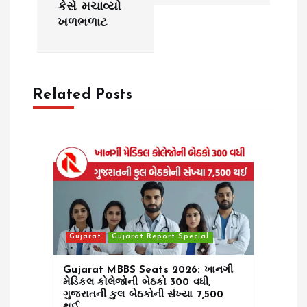
v
કેસે મચાવ્યો
ખળભળાટ
i
g
Related Posts
a
t
i
o
n
Gujarat
Gujarat Report Special
Gujarat MBBS Seats 2026: ખાનગી
મેડિકલ કોલેજોની બેઠકો 300 વધી,
ગુજરાતની કુલ બેઠકોની સંખ્યા 7,500