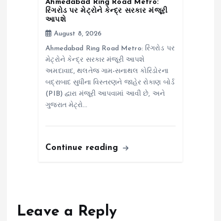
Ahmedabad Ring Road Metro:
રિંગરોડ પર મેટ્રોને કેન્દ્ર સરકાર મંજૂરી
આપશે
August 8, 2026
Ahmedabad Ring Road Metro: રિંગરોડ પર
મેટ્રોને કેન્દ્ર સરકાર મંજૂરી આપશે
અમદાવાદ, થલતેજ ગામ-સનાથલ કોરિડોરના
બદ્રાબાદ સુધીના વિસ્તરણને જાહેર રોકાણ બોર્ડ
(PIB) દ્વારા મંજૂરી આપવામાં આવી છે, અને
ગુજરાત મેટ્રો…
Continue reading
Leave a Reply