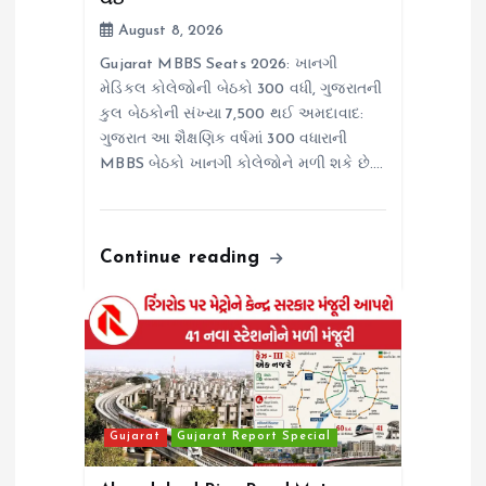
થઈ
August 8, 2026
Gujarat MBBS Seats 2026: ખાનગી
મેડિકલ કોલેજોની બેઠકો 300 વધી, ગુજરાતની
કુલ બેઠકોની સંખ્યા 7,500 થઈ અમદાવાદ:
ગુજરાત આ શૈક્ષણિક વર્ષમાં 300 વધારાની
MBBS બેઠકો ખાનગી કોલેજોને મળી શકે છે.…
Continue reading
Gujarat
Gujarat Report Special