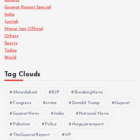
Gujarat
Gujarat Report Special
India
Jyotish
Mayur Jani Official
Others
Sports
Today
World
Tag Clouds
Ahmedabad
BJP
BreakingNews
Congress
crime
Donald Trump
Gujarat
GujaratNews
India
National News
Pakistan
Police
thegujarareport
TheGujaratReport
UP