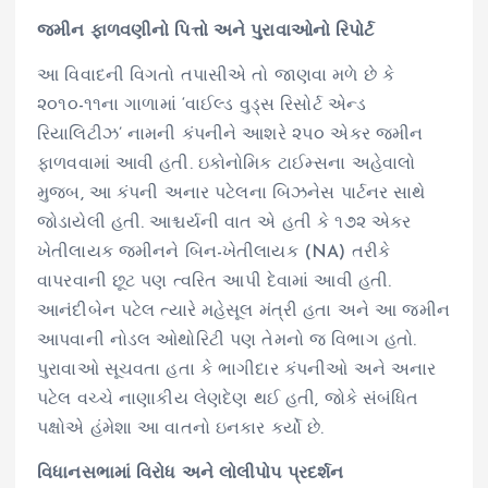
જમીન ફાળવણીનો પિત્તો અને પુરાવાઓનો રિપોર્ટ
આ વિવાદની વિગતો તપાસીએ તો જાણવા મળે છે કે
૨૦૧૦-૧૧ના ગાળામાં ‘વાઈલ્ડ વુડ્સ રિસોર્ટ એન્ડ
રિયાલિટીઝ’ નામની કંપનીને આશરે ૨૫૦ એકર જમીન
ફાળવવામાં આવી હતી. ઇકોનોમિક ટાઈમ્સના અહેવાલો
મુજબ, આ કંપની અનાર પટેલના બિઝનેસ પાર્ટનર સાથે
જોડાયેલી હતી. આશ્ચર્યની વાત એ હતી કે ૧૭૨ એકર
ખેતીલાયક જમીનને બિન-ખેતીલાયક (NA) તરીકે
વાપરવાની છૂટ પણ ત્વરિત આપી દેવામાં આવી હતી.
આનંદીબેન પટેલ ત્યારે મહેસૂલ મંત્રી હતા અને આ જમીન
આપવાની નોડલ ઓથોરિટી પણ તેમનો જ વિભાગ હતો.
પુરાવાઓ સૂચવતા હતા કે ભાગીદાર કંપનીઓ અને અનાર
પટેલ વચ્ચે નાણાકીય લેણદેણ થઈ હતી, જોકે સંબંધિત
પક્ષોએ હંમેશા આ વાતનો ઇનકાર કર્યો છે.
વિધાનસભામાં વિરોધ અને લોલીપોપ પ્રદર્શન