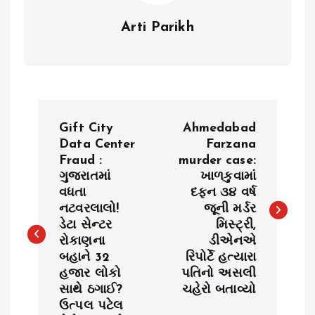
Arti Parikh
P
Gift City
Ahmedabad
o
Data Center
Farzana
Fraud :
murder case:
ગુજરાતમાં
ખાળકુવામાં
s
વધતા
દફન ૩૪ વર્ષ
નટવરલાલો!
જૂની મર્ડર
t
ડેટા સેન્ટર
મિસ્ટ્રી,
રોકાણના
ડીએનએ
n
બહાને 32
રિપોર્ટે હત્યારા
હજાર લોકો
પતિનો અસલી
a
સાથે ઠગાઈ?
ચહેરો બતાવ્યો
ઉત્પલ પટેલ