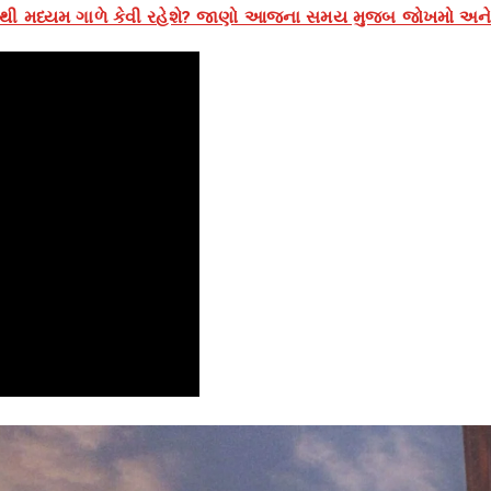
કાથી મધ્યમ ગાળે કેવી રહેશે? જાણો આજના સમય મુજબ જોખમો અને