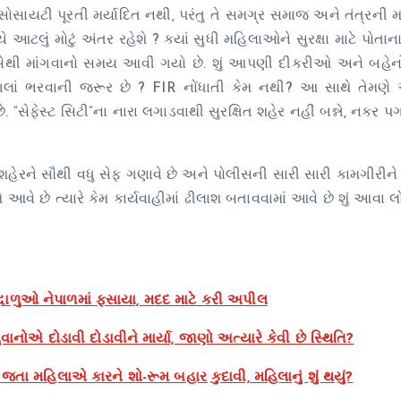
કે સોસાયટી પૂરતી મર્યાદિત નથી, પરંતુ તે સમગ્ર સમાજ અને તંત્રની
ે આટલું મોટું અંતર રહેશે ? ક્યાં સુધી મહિલાઓને સુરક્ષા માટે પોતાન
સેથી માંગવાનો સમય આવી ગયો છે. શું આપણી દીકરીઓ અને બહેનોને
પગલાં ભરવાની જરૂર છે ? FIR નોંધાતી કેમ નથી? આ સાથે તેમણે
છે. “સેફેસ્ટ સિટી”ના નારા લગાડવાથી સુરક્ષિત શહેર નહીં બન્ને, નકર પ
ેરને સૌથી વધુ સેફ ગણાવે છે અને પોલીસની સારી સારી કામગીરીને
આવે છે ત્યારે કેમ કાર્યવાહીમાં ઢીલાશ બતાવવામાં આવે છે શું આવા લ
ાળુઓ નેપાળમાં ફસાયા, મદદ માટે કરી અપીલ
ાનોએ દોડાવી દોડાવીને માર્યા, જાણો અત્યારે કેવી છે સ્થિતિ?
 જતા મહિલાએ કારને શો-રૂમ બહાર કુદાવી, મહિલાનું શું થયું?