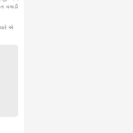
ગીત વગાડી
્યારે એ