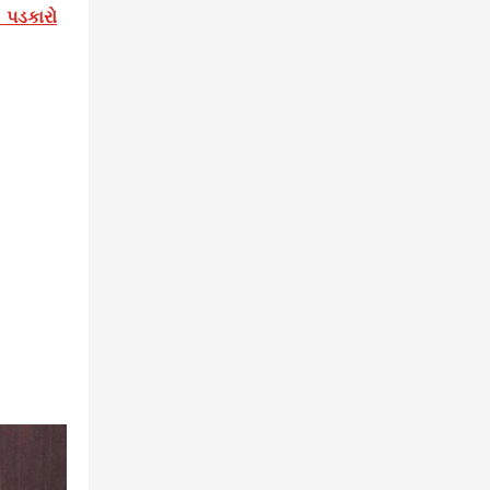
 પડકારો