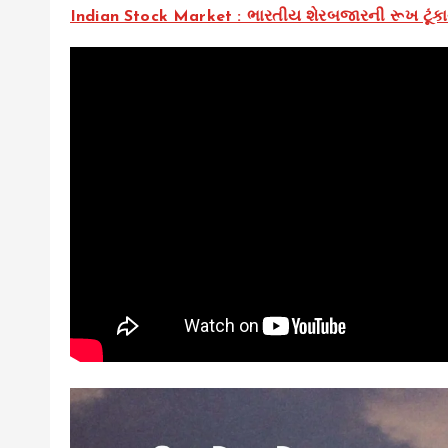
Indian Stock Market : ભારતીય શેરબજારની રૂખ ટૂં