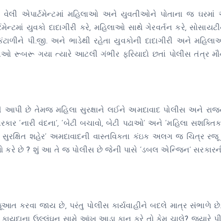
વેલી એપાર્ટમેન્ટમાં મહિલાઓ અને યુવતીઓને પોતાના જ ઘરમાં અ
ર્ટમેન્ટમાં યુવકો દાદાગીરી કરે, મહિલાઓ સાથે ગેરવર્તન કરે, સોસાય
નાથી કંટાળીને પી.જી. અને ભાડેથી રહેતા યુવકોની દાદાગીરી અને મહિલ
િલાઓ રૂબરૂ ગયા ત્યારે આટલી ગંભીર ફરિયાદો છતાં પોલીસ તંત્ર મ
ાહિતી આપી છે તેમજ મહિલા સુરક્ષાને લઈને અમદાવાદ પોલીસ અને રા
 સરકાર ‘નારી વંદના’, ‘બેટી બચાવો, બેટી પઢાઓ’ અને ‘મહિલા સશક્તિ
રક્ષિત શહેર’ અમદાવાદની વાસ્તવિકતા કંઇક અલગ જ ચિત્ર રજૂ કરે
ઓ કરે છે ? શું આ તે જ પોલીસ છે જેની પાસે ‘ડબલ એન્જિન’ સરકારની સ
ત કરવા જાય છે, પરંતુ પોલીસ કાર્યવાહીને બદલે માત્ર સંભાળે છે.
 કાયદાના ઉલ્લંઘન સામે આંખ આડા કાન કરે તો કેમ ચાલે? જ્યારે પ