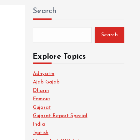
Search
Search
Explore Topics
Adhyatm
Ajab Gajab
Dharm
Famous
Gujarat
Gujarat Report Special
India
Jyotish