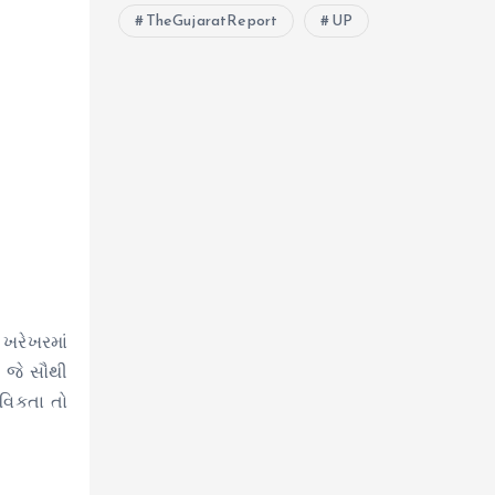
TheGujaratReport
UP
 ખરેખરમાં
 જે સૌથી
તવિકતા તો