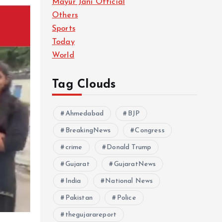
Mayur Jani Official
Others
Sports
Today
World
Tag Clouds
Ahmedabad
BJP
BreakingNews
Congress
crime
Donald Trump
Gujarat
GujaratNews
India
National News
Pakistan
Police
thegujarareport