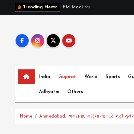
S
P
M
M
o
d
i
:
ભ
ર
ત
મ
ન
ત
ઓ
Trending News:
k
i
p
t
o
c
o
n
t
India
Gujarat
World
Sports
Gu
e
Adhyatm
Others
n
t
Home
Ahmedabad: અમદાવાદ મહિલાઓ માટે નહીં ગુનેગાર