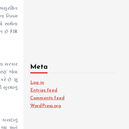
સુરક્ષિત
ટીના નિયમ
ાઓ સાથેના
ૌન છે FIR
જ્ય સરકાર
Meta
કરણ’ જેવા
 છે. શું
Log in
ુરક્ષાનું
Entries feed
Comments feed
WordPress.org
 કાયદાનું
ી.જી. અને