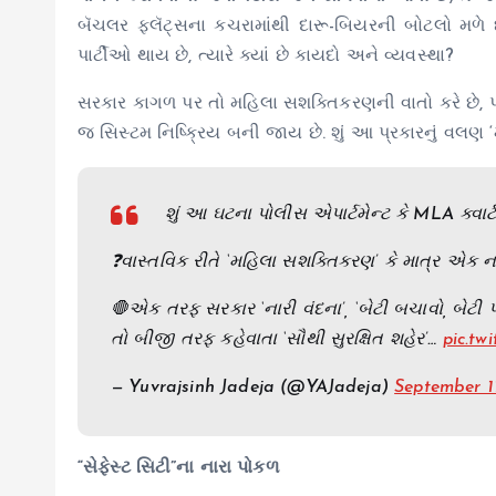
બૅચલર ફ્લૅટ્સના કચરામાંથી દારૂ-બિયરની બોટલો મળે છે
પાર્ટીઓ થાય છે, ત્યારે ક્યાં છે કાયદો અને વ્યવસ્થા?
સરકાર કાગળ પર તો મહિલા સશક્તિકરણની વાતો કરે છે, પરંત
જ સિસ્ટમ નિષ્ક્રિય બની જાય છે. શું આ પ્રકારનું વલણ
શું આ ઘટના પોલીસ એપાર્ટમેન્ટ કે MLA ક્વાર્
❓વાસ્તવિક રીતે ‘મહિલા સશક્તિકરણ’ કે માત્ર એક ના
🛑એક તરફ સરકાર ‘નારી વંદના’, ‘બેટી બચાવો, બે
તો બીજી તરફ કહેવાતા ‘સૌથી સુરક્ષિત શહેર’…
pic.tw
— Yuvrajsinh Jadeja (@YAJadeja)
September 1
“સેફેસ્ટ સિટી”ના નારા પોકળ