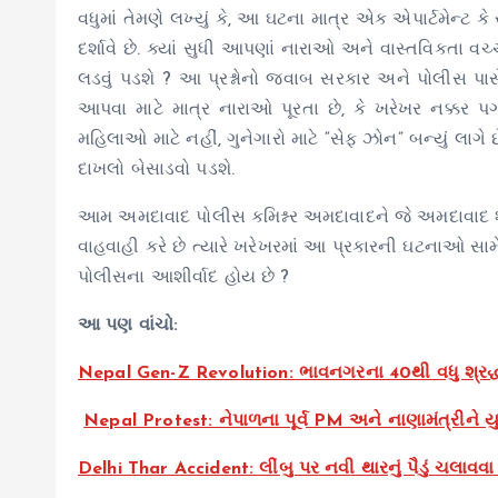
વધુમાં તેમણે લખ્યું કે, આ ઘટના માત્ર એક એપાર્ટમેન્ટ 
દર્શાવે છે. ક્યાં સુધી આપણાં નારાઓ અને વાસ્તવિકતા વચ્ચ
લડવું પડશે ? આ પ્રશ્નોનો જવાબ સરકાર અને પોલીસ પા
આપવા માટે માત્ર નારાઓ પૂરતા છે, કે ખરેખર નક્કર 
મહિલાઓ માટે નહીં, ગુનેગારો માટે “સેફ ઝોન” બન્યું લાગે 
દાખલો બેસાડવો પડશે.
આમ અમદાવાદ પોલીસ કમિશ્નર અમદાવાદને જે અમદાવાદ શહ
વાહવાહી કરે છે ત્યારે ખરેખરમાં આ પ્રકારની ઘટનાઓ સામે 
પોલીસના આશીર્વાદ હોય છે ?
આ પણ વાંચો:
Nepal Gen-Z Revolution: ભાવનગરના 40થી વધુ શ્રદ્ધ
Nepal Protest: નેપાળના પૂર્વ PM અને નાણામંત્રીને યુવ
Delhi Thar Accident: લીંબુ પર નવી થારનું પૈડું ચલાવવા