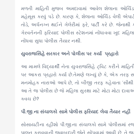
મળતી માહિતી મુજબ અમદાવામાં આવેલ શેલાના ઓર્ચિડ 
મહેસૂસ કરવું પડે છે. કારણ કે, શેલાના ઓર્ચિડ વેલી એપા
તોડે, અર્ધનગ્ન થઈને ગેલેરીમાં ફરે, પાર્ટી કરે છે. જે
ગેરવર્તનની ફરિયાદ પોલીસ સ્ટેશનમાં નોંધાવવા ખુદ મહ
નોંધવા સુધા પોલીસ તૈયાર નથી.
યુવરાજસિંહે સરકાર અને પોલીસ પર કર્યા પ્રહારો
આ મામલે વિદ્યાર્થી નેતા યુવરાજસિંહે ટ્વિટ કરીને મ
પર આકરા પ્રહારો કર્યા છે.તેમણે લખ્યું છે કે, એક તરફ
મનમોહક નારાઓ આપે છે, તો બીજી તરફ કહેવાતા ‘સૌથી સુ
આ તે જ પોલીસ છે જે મહિલા સુરક્ષા માટે મોટા મોટા દાવા
કવચ છે?
પી.જી.ના સંચાલકો સામે પોલીસ ફરિયાદ લેવા તૈયાર નહીં
સોસાયટીના રહીશો પી.જી.ના સંચાલકો સામે પોલીસમાં રજૂઆ
પાલન કરાવવાની જવાબદારી જેને સોંપવામાં આવી છે, તે જ