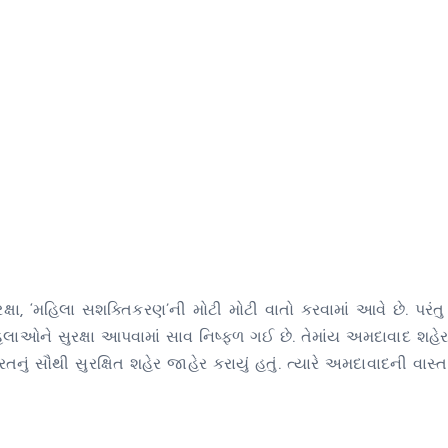
ષા, ‘મહિલા સશક્તિકરણ’ની મોટી મોટી વાતો કરવામાં આવે છે. પરંતુ
ાઓને સુરક્ષા આપવામાં સાવ નિષ્ફળ ગઈ છે. તેમાંય અમદાવાદ શહેર
રતનું સૌથી સુરક્ષિત શહેર જાહેર કરાયું હતું. ત્યારે અમદાવાદની વાસ્