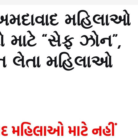
અમદાવાદ મહિલાઓ
રો માટે “સેફ ઝોન”,
 ન લેતા મહિલાઓ