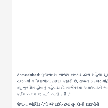
Ahmedabad: ગુજરાતમાં ભાજપ સરકાર દ્વારા મહિલા સુરક્
રાજ્યમાં મહિલાઓની હાલત કફોડી છે, રાજ્ય સરકાર મહિલ
વધુ સુરક્ષિત હોવાનું કહેવાય છે. તાજેતરમાં અમદાવાદને ભા
કંઈક અલગ જ સામે આવી રહી છે.
શેલાના ઓર્ચિડ વેલી એપાર્ટમેન્ટમાં યુવકોની દાદાગીરી