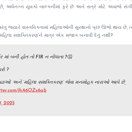
, અર્ધનગ્ન યુવકો બાલ્કનીમાં ફરે છે અને રાત્રે મોટે અવાજે સં
ુ જ્યારે વાસ્તવિકતામાં મહિલાઓની સુરક્ષાનો પ્રશ્ન ઊભો થાય છે, ત
 ‘મહિલા સશક્તિકરણ’ને માત્ર એક મજાક બનાવી દેતું નથી?
ટર માં બની હોત તો FIR ન નોંધાતા ?🤔
રો ?
ટી પઢાઓ’ અને ‘મહિલા સશક્તિકરણ’ જેવા મનમોહક નારાઓ આપે છે,
itter.com/jhA6OZx6qb
1, 2025