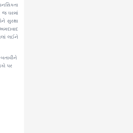
 માનસિકતા
ા જ ઘરમાં
 સુરક્ષા
 અમદાવાદ
ગલાં લઈને
 બતાવીને
ોકો પર