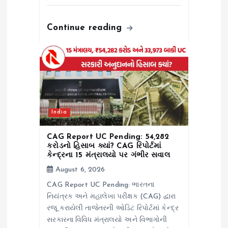
Continue reading
India
CAG Report UC Pending: ₹54,282
કરોડનો હિસાબ ક્યાં? CAG રિપોર્ટમાં
કેન્દ્રના 15 મંત્રાલયો પર ગંભીર સવાલ
August 6, 2026
CAG Report UC Pending: ભારતના
નિયંત્રક અને મહાલેખા પરીક્ષક (CAG) દ્વારા
રજૂ કરાયેલી તાજેતરની ઓડિટ રિપોર્ટમાં કેન્દ્ર
સરકારના વિવિધ મંત્રાલયો અને વિભાગોની