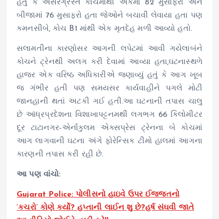
હતું કે અસરગ્રસ્ત કોચમાંથી એકમાં 82 મુસાફરો અને
બીજામાં 76 મુસાફરો હતા જેઓને બચાવી લેવાયા હતા પણ
કમનસીબે, કોચ B1 માંથી એક મૃતદેહ મળી આવ્યો હતો.
સલામતીના કારણોસર આગની લપેટમાં આવી ગયેલાબંને
કોચને ટ્રેનથી અલગ કરી દેવામાં આવ્યા હતા,ઘટનાસ્થળે
હાજર એક વરિષ્ઠ અધિકારીએ જણાવ્યું હતું કે આગ ખૂબ
જ ગંભીર હતી પણ સમયસર કાર્યવાહીને પગલે મોટી
જાનહાની થતાં અટકી ગઈ હતી.આ ઘટનાની તપાસ ચાલુ
છે આંધ્રપ્રદેશના વિશાખાપટ્ટનમથી લગભગ 66 કિલોમીટર
દૂર ટાટાનગર-એર્નાકુલમ એક્સપ્રેસ ટ્રેનના બે કોચમાં
આગ લાગવાની ઘટના અંગે ફોરેન્સિક ટીમો હાલમાં આગના
કારણની તપાસ કરી રહી છે.
આ પણ વાંચો:
Gujarat Police: પોલીસનો હાઇવે ઉપર ઈજ્જતનો
‘કચરો’ કોણે કર્યો? હપ્તાની લાઈન શુ છે?હર્ષ સંઘવી જાતે