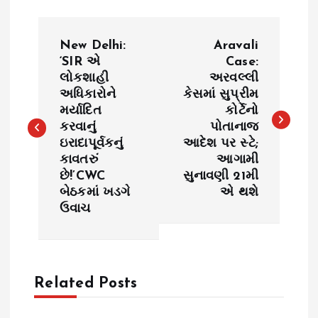
P
New Delhi:
Aravali
o
‘SIR એ
Case:
લોકશાહી
અરવલ્લી
અધિકારોને
કેસમાં સુપ્રીમ
s
મર્યાદિત
કોર્ટેનો
કરવાનું
પોતાનાજ
t
ઇરાદાપૂર્વકનું
આદેશ પર સ્ટે;
કાવતરું
આગામી
n
છે!’CWC
સુનાવણી 21મી
બેઠકમાં ખડગે
એ થશે
a
ઉવાચ
v
i
Related Posts
g