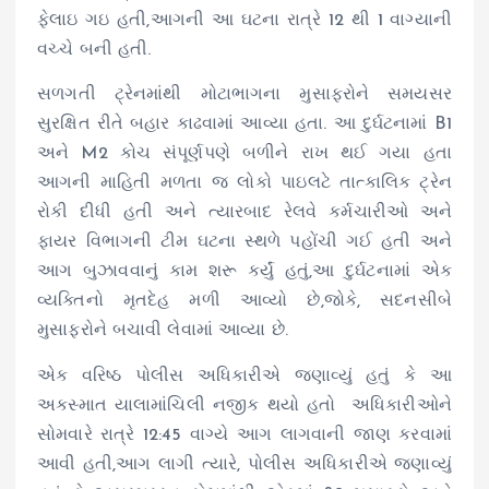
ફેલાઇ ગઇ હતી,આગની આ ઘટના રાત્રે 12 થી 1 વાગ્યાની
વચ્ચે બની હતી.
સળગતી ટ્રેનમાંથી મોટાભાગના મુસાફરોને સમયસર
સુરક્ષિત રીતે બહાર કાઢવામાં આવ્યા હતા. આ દુર્ઘટનામાં B1
અને M2 કોચ સંપૂર્ણપણે બળીને રાખ થઈ ગયા હતા
આગની માહિતી મળતા જ લોકો પાઇલટે તાત્કાલિક ટ્રેન
રોકી દીધી હતી અને ત્યારબાદ રેલવે કર્મચારીઓ અને
ફાયર વિભાગની ટીમ ઘટના સ્થળે પહોંચી ગઈ હતી અને
આગ બુઝાવવાનું કામ શરૂ કર્યું હતું,આ દુર્ઘટનામાં એક
વ્યક્તિનો મૃતદેહ મળી આવ્યો છે,જોકે, સદનસીબે
મુસાફરોને બચાવી લેવામાં આવ્યા છે.
એક વરિષ્ઠ પોલીસ અધિકારીએ જણાવ્યું હતું કે આ
અકસ્માત યાલામાંચિલી નજીક થયો હતો અધિકારીઓને
સોમવારે રાત્રે 12:45 વાગ્યે આગ લાગવાની જાણ કરવામાં
આવી હતી,આગ લાગી ત્યારે, પોલીસ અધિકારીએ જણાવ્યું