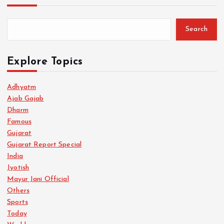
Search
Explore Topics
Adhyatm
Ajab Gajab
Dharm
Famous
Gujarat
Gujarat Report Special
India
Jyotish
Mayur Jani Official
Others
Sports
Today