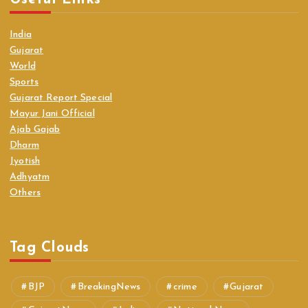
India
Gujarat
World
Sports
Gujarat Report Special
Mayur Jani Official
Ajab Gajab
Dharm
Jyotish
Adhyatm
Others
Tag Clouds
BJP
BreakingNews
crime
Gujarat