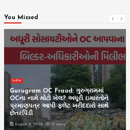
You Missed
India
Gurugram OC Fraud: ગુરુગ્રામમાં
OCના નામે મોટો ખેલ? અધૂરી ઇમારતોને
પ્રમાણપત્ર આપી ફ્લેટ ખરીદદારો સાથે
છેતરપિંડી
August 6, 2026
9 views