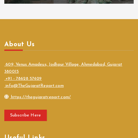
About Us
609, Venus Amadeus, Jodhpur Village, Ahmedabad, Gujarat
380015
+91 - 78628 57629
info@TheGujaratReport.com
https://thegujaratreport.com/
Subscribe Here
Useful Links