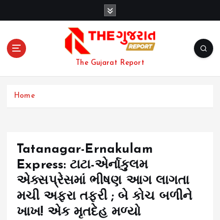
S
k
i
p
t
o
The Gujarat Report
c
o
n
Home
t
e
n
t
Tatanagar-Ernakulam
Express: ટાટા-એર્નાકુલમ
એક્સપ્રેસમાં ભીષણ આગ લાગતા
મચી અફરા તફરી ; બે કોચ બળીને
ખાખ! એક મૃતદેહ મળ્યો