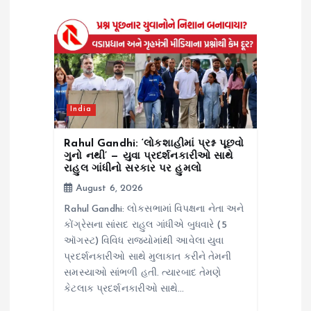
a
t
i
India
o
Rahul Gandhi: ‘લોકશાહીમાં પ્રશ્ન પૂછવો
n
ગુનો નથી’ — યુવા પ્રદર્શનકારીઓ સાથે
રાહુલ ગાંધીનો સરકાર પર હુમલો
August 6, 2026
Rahul Gandhi: લોકસભામાં વિપક્ષના નેતા અને
કોંગ્રેસના સાંસદ રાહુલ ગાંધીએ બુધવારે (5
ઑગસ્ટ) વિવિધ રાજ્યોમાંથી આવેલા યુવા
પ્રદર્શનકારીઓ સાથે મુલાકાત કરીને તેમની
સમસ્યાઓ સાંભળી હતી. ત્યારબાદ તેમણે
કેટલાક પ્રદર્શનકારીઓ સાથે…