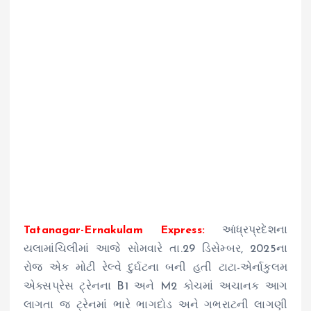
Tatanagar-Ernakulam Express:
આંધ્રપ્રદેશના
યલામાંચિલીમાં આજે સોમવારે તા.29 ડિસેમ્બર, 2025ના
રોજ એક મોટી રેલ્વે દુર્ઘટના બની હતી ટાટા-એર્નાકુલમ
એક્સપ્રેસ ટ્રેનના B1 અને M2 કોચમાં અચાનક આગ
લાગતા જ ટ્રેનમાં ભારે ભાગદોડ અને ગભરાટની લાગણી