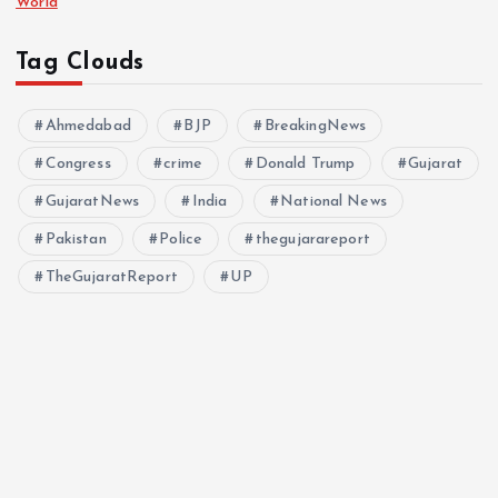
World
Tag Clouds
Ahmedabad
BJP
BreakingNews
Congress
crime
Donald Trump
Gujarat
GujaratNews
India
National News
Pakistan
Police
thegujarareport
TheGujaratReport
UP