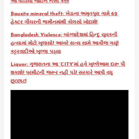
આ વીડિયો જોઈને નક્કી કરે!!
Bauxite mineral theft: ખેડાના અમૃતપુરા ગામે 62
હેક્ટર ગૌચરની જમીનમાંથી કોલસો ખોદાશે!
Bangladesh Violence: બાંગ્લાદેશમાં હિન્દુ યુવકની
હત્યામાં મોટો ખુલાસો! આખરે સત્ય સામે આવીજ ગયું!
કટ્ટરવાદીઓ ખુલ્લા પડ્યા
Liquor: ગુજરાતના આ ‘CITY’માં હવે ખુલ્લેઆમ દારૂ પી
શકાશે! પરમીટની જરૂર નહીં પડે! સરકારે આપી વધુ
છૂટછાટ!