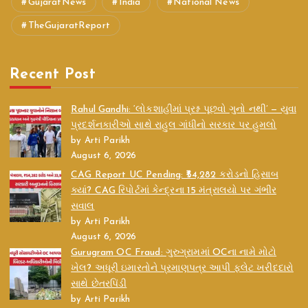
GujaratNews
India
National News
TheGujaratReport
Recent Post
Rahul Gandhi: ‘લોકશાહીમાં પ્રશ્ન પૂછવો ગુનો નથી’ — યુવા
પ્રદર્શનકારીઓ સાથે રાહુલ ગાંધીનો સરકાર પર હુમલો
by Arti Parikh
August 6, 2026
CAG Report UC Pending: ₹54,282 કરોડનો હિસાબ
ક્યાં? CAG રિપોર્ટમાં કેન્દ્રના 15 મંત્રાલયો પર ગંભીર
સવાલ
by Arti Parikh
August 6, 2026
Gurugram OC Fraud: ગુરુગ્રામમાં OCના નામે મોટો
ખેલ? અધૂરી ઇમારતોને પ્રમાણપત્ર આપી ફ્લેટ ખરીદદારો
સાથે છેતરપિંડી
by Arti Parikh