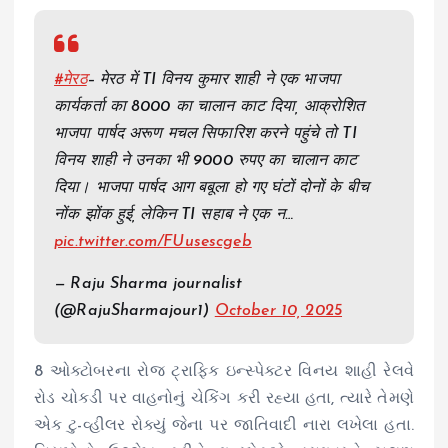
#मेरठ
– मेरठ में TI विनय कुमार शाही ने एक भाजपा
कार्यकर्ता का 8000 का चालान काट दिया, आक्रोशित
भाजपा पार्षद अरूण मचल सिफारिश करने पहुंचे तो TI
विनय शाही ने उनका भी 9000 रुपए का चालान काट
दिया। भाजपा पार्षद आग बबूला हो गए घंटों दोनों के बीच
नोंक झोंक हुई, लेकिन TI सहाब ने एक न…
pic.twitter.com/FUusescgeb
— Raju Sharma journalist
(@RajuSharmajour1)
October 10, 2025
8 ઓક્ટોબરના રોજ ટ્રાફિક ઇન્સ્પેક્ટર વિનય શાહી રેલવે
રોડ ચોકડી પર વાહનોનું ચેકિંગ કરી રહ્યા હતા, ત્યારે તેમણે
એક ટુ-વ્હીલર રોક્યું જેના પર જાતિવાદી નારા લખેલા હતા.