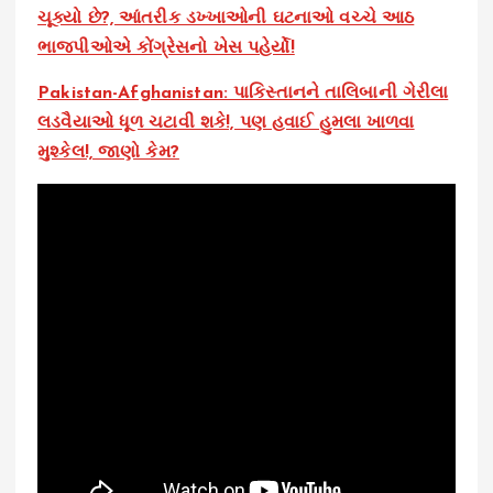
ચૂક્યો છે?, આંતરીક ડખ્ખાઓની ઘટનાઓ વચ્ચે આઠ
ભાજપીઓએ કોંગ્રેસનો ખેસ પહેર્યો!
Pakistan-Afghanistan: પાકિસ્તાનને તાલિબાની ગેરીલા
લડવૈયાઓ ધૂળ ચટાવી શકે!, પણ હવાઈ હુમલા ખાળવા
મુશ્કેલ!, જાણો કેમ?