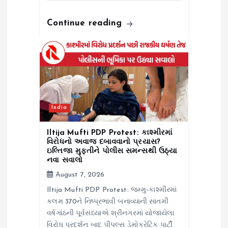
Continue reading
India
Iltija Mufti PDP Protest: કાશ્મીરમાં
વિરોધનો અવાજ દબાવવાનો પ્રયાસ?
ઇલ્તિજા મુફ્તીને પોલીસ સમન્સથી ઉઠ્યા
નવા સવાલો
August 7, 2026
Iltija Mufti PDP Protest: જમ્મુ-કાશ્મીરમાં
કલમ 370ને નિષ્પ્રભાવી બનાવ્યાની સાતમી
વર્ષગાંઠની પૂર્વસંધ્યાએ શ્રીનગરમાં યોજાયેલા
વિરોધ પ્રદર્શન બાદ પીપલ્સ ડેમોક્રેટિક પાર્ટી