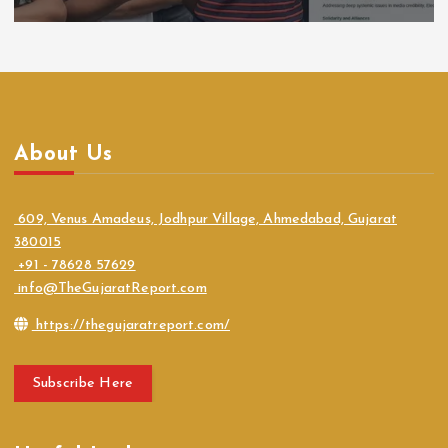
About Us
609, Venus Amadeus, Jodhpur Village, Ahmedabad, Gujarat
380015
+91 - 78628 57629
info@TheGujaratReport.com
https://thegujaratreport.com/
Subscribe Here