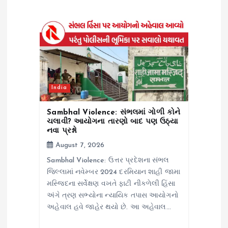
a
t
i
o
India
n
Sambhal Violence: સંભલમાં ગોળી કોને
ચલાવી? આયોગના તારણો બાદ પણ ઉઠ્યા
નવા પ્રશ્નો
August 7, 2026
Sambhal Violence: ઉત્તર પ્રદેશના સંભલ
જિલ્લામાં નવેમ્બર 2024 દરમિયાન શાહી જામા
મસ્જિદના સર્વેક્ષણ વખતે ફાટી નીકળેલી હિંસા
અંગે ત્રણ સભ્યોના ન્યાયિક તપાસ આયોગનો
અહેવાલ હવે જાહેર થયો છે. આ અહેવાલ…