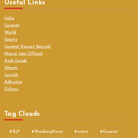
Useful Links
India
Gujarat
World
Sports
Gujarat Report Special
Mayur Jani Official
Ajab Gajab
Dharm
Jyotish
Adhyatm
Others
Tag Clouds
BJP
BreakingNews
crime
Gujarat