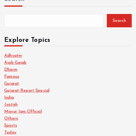
Search
Explore Topics
Adhyatm
Ajab Gajab
Dharm
Famous
Gujarat
Gujarat Report Special
India
Jyotish
Mayur Jani Official
Others
Sports
Today