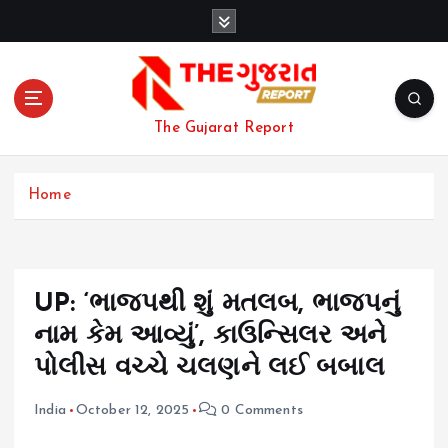
S
k
i
p
t
o
The Gujarat Report
c
o
n
Home
t
e
n
t
UP: ‘ભાજપથી શું મતલબ, ભાજપનું
નામ કેમ આવ્યું’, કાઉન્સિલર અને
પોલીસ વચ્ચે ચલણને લઈ બબાલ
India
October 12, 2025
0 Comments