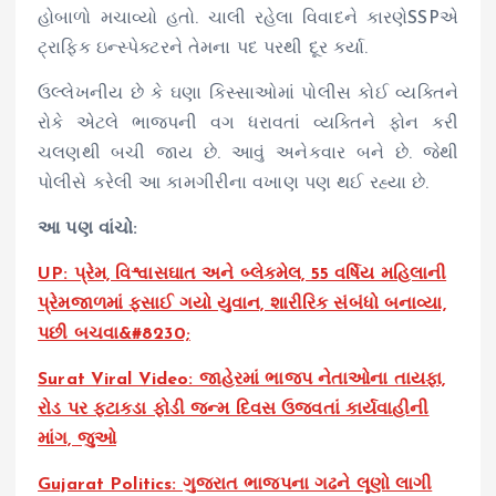
હોબાળો મચાવ્યો હતો. ચાલી રહેલા વિવાદને કારણેSSPએ
ટ્રાફિક ઇન્સ્પેક્ટરને તેમના પદ પરથી દૂર કર્યા.
ઉલ્લેખનીય છે કે ઘણા કિસ્સાઓમાં પોલીસ કોઈ વ્યક્તિને
રોકે એટલે ભાજપની વગ ધરાવતાં વ્યક્તિને ફોન કરી
ચલણથી બચી જાય છે. આવું અનેકવાર બને છે. જેથી
પોલીસે કરેલી આ કામગીરીના વખાણ પણ થઈ રહ્યા છે.
આ પણ વાંચો:
UP: પ્રેમ, વિશ્વાસઘાત અને બ્લેકમેલ, 55 વર્ષિય મહિલાની
પ્રેમજાળમાં ફસાઈ ગયો યુવાન, શારીરિક સંબંધો બનાવ્યા,
પછી બચવા&#8230;
Surat Viral Video: જાહેરમાં ભાજપ નેતાઓના તાયફા,
રોડ પર ફટાકડા ફોડી જન્મ દિવસ ઉજવતાં કાર્યવાહીની
માંગ, જુઓ
Gujarat Politics: ગુજરાત ભાજપના ગઢને લૂણો લાગી