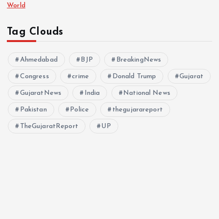
World
Tag Clouds
Ahmedabad
BJP
BreakingNews
Congress
crime
Donald Trump
Gujarat
GujaratNews
India
National News
Pakistan
Police
thegujarareport
TheGujaratReport
UP