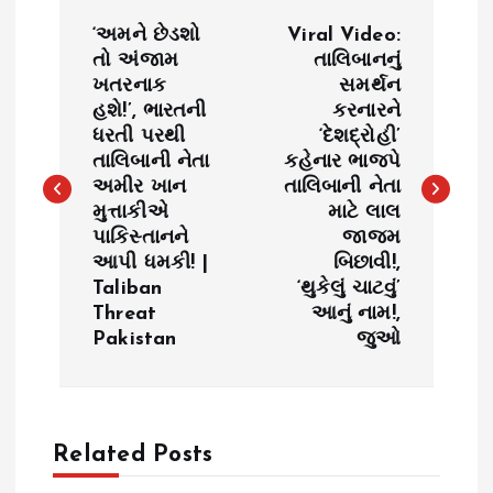
P
‘અમને છેડશો
Viral Video:
o
તો અંજામ
તાલિબાનનું
ખતરનાક
સમર્થન
હશે!’, ભારતની
કરનારને
s
ધરતી પરથી
‘દેશદ્રોહી’
તાલિબાની નેતા
કહેનાર ભાજપે
t
અમીર ખાન
તાલિબાની નેતા
મુત્તાકીએ
માટે લાલ
n
પાકિસ્તાનને
જાજમ
આપી ધમકી! |
બિછાવી!,
a
Taliban
‘થુકેલું ચાટવું’
Threat
આનું નામ!,
v
Pakistan
જુઓ
i
g
Related Posts