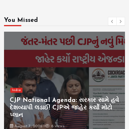
You Missed
India
onal Agenda: સરકાર સામે હવે
લડાઈ! CJPએ જાહેર કર્યો મોટો
Paper Lea
લીક યથાવ
026
6 views
August 7, 20