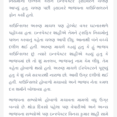
નિયમોનો ઉલ્લેખ કરીને ઇન્સ્પેક્ટરે ડ્રાઇવરને ચલણ
આપ્યું હતુ. ચલણ પછી ડ્રાઇવરે ભાજપના કાઉન્સિલરને
ફોન કર્યો હતો.
કાઉન્સિલર અરુણ માચલ પણ હેલ્મેટ વગર ઘટનાસ્થળે
પહોંચ્યા હતા. ઇન્સ્પેક્ટર શાહીએ તેમને ટ્રાફિક નિયમોનું
પાલન કરવાનું કહેતા ચલણ આપી દીધુ. આનાથી બંને વચ્ચે
દલીલ થઈ હતી. અરુણ માચલે કહ્યું હતુ કે હું ભાજપ
કાઉન્સિલર છું. ત્યારે ઇન્સ્પેક્ટર શાહીએ કહ્યું હતુ કે
ભાજપમાં છો તો શું મતલબ, ભાજપનું નામ કેમ લીધુ. તેમ
કહેતા હોબાળો થયો હતો. અરુણ માચલે ઈસ્પેક્ટરને પૂછ્યું
હતુ કે શું તમે સરકારથી નારાજ છો. આવી ઉગ્ર દલીલો થઈ
હતી. કાઉન્સિલરે હોબાળો મચાવ્યો અને ભાજપ નેતા કમલ
દત્ત શર્માને બોલાવ્યા હતા.
ભાજપના સભ્યોએ હોબાળો મચાવતા મામલો વધુ ઉગ્ર
બન્યો છે. થોડા દિવસો પહેલા પણ વેપારીઓ અને અન્ય
ભાજપના સભ્યોએ પણ ઇન્સ્પેક્ટર વિનય કુમાર શાહી સામે