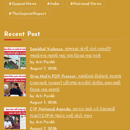
GujaratNews
India
National News
TheGujaratReport
Recent Post
Sambhal Violence: સંભલમાં ગોળી કોને ચલાવી?
આયોગના તારણો બાદ પણ ઉઠ્યા નવા પ્રશ્નો
by Arti Parikh
August 7, 2026
Iltija Mufti PDP Protest: કાશ્મીરમાં વિરોધનો અવાજ
દબાવવાનો પ્રયાસ? ઇલ્તિજા મુફ્તીને પોલીસ સમન્સથી
ઉઠ્યા નવા સવાલો
by Arti Parikh
August 7, 2026
CJP National Agenda: સરકાર સામે હવે દેશવ્યાપી
લડાઈ! CJPએ જાહેર કર્યો મોટો પ્લાન
by Arti Parikh
August 7, 2026