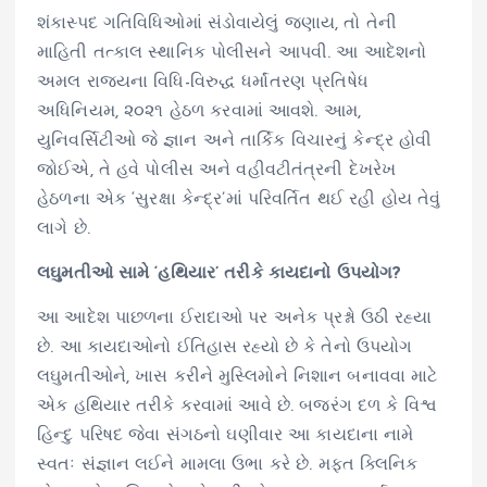
શંકાસ્પદ ગતિવિધિઓમાં સંડોવાયેલું જણાય, તો તેની
માહિતી તત્કાલ સ્થાનિક પોલીસને આપવી. આ આદેશનો
અમલ રાજ્યના વિધિ-વિરુદ્ધ ધર્માંતરણ પ્રતિષેધ
અધિનિયમ, ૨૦૨૧ હેઠળ કરવામાં આવશે. આમ,
યુનિવર્સિટીઓ જે જ્ઞાન અને તાર્કિક વિચારનું કેન્દ્ર હોવી
જોઈએ, તે હવે પોલીસ અને વહીવટીતંત્રની દેખરેખ
હેઠળના એક ‘સુરક્ષા કેન્દ્ર’માં પરિવર્તિત થઈ રહી હોય તેવું
લાગે છે.
લઘુમતીઓ સામે ‘હથિયાર’ તરીકે કાયદાનો ઉપયોગ?
આ આદેશ પાછળના ઈરાદાઓ પર અનેક પ્રશ્નો ઉઠી રહ્યા
છે. આ કાયદાઓનો ઈતિહાસ રહ્યો છે કે તેનો ઉપયોગ
લઘુમતીઓને, ખાસ કરીને મુસ્લિમોને નિશાન બનાવવા માટે
એક હથિયાર તરીકે કરવામાં આવે છે. બજરંગ દળ કે વિશ્વ
હિન્દુ પરિષદ જેવા સંગઠનો ઘણીવાર આ કાયદાના નામે
સ્વતઃ સંજ્ઞાન લઈને મામલા ઉભા કરે છે. મફત ક્લિનિક