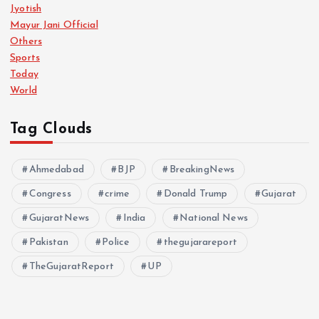
Jyotish
Mayur Jani Official
Others
Sports
Today
World
Tag Clouds
Ahmedabad
BJP
BreakingNews
Congress
crime
Donald Trump
Gujarat
GujaratNews
India
National News
Pakistan
Police
thegujarareport
TheGujaratReport
UP