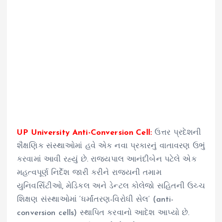
UP University Anti-Conversion Cell:
ઉત્તર પ્રદેશની
શૈક્ષણિક સંસ્થાઓમાં હવે એક નવા પ્રકારનું વાતાવરણ ઉભું
કરવામાં આવી રહ્યું છે. રાજ્યપાલ આનંદીબેન પટેલે એક
મહત્વપૂર્ણ નિર્દેશ જારી કરીને રાજ્યની તમામ
યુનિવર્સિટીઓ, મેડિકલ અને ડેન્ટલ કોલેજો સહિતની ઉચ્ચ
શિક્ષણ સંસ્થાઓમાં ‘ધર્માંતરણ-વિરોધી સેલ’ (anti-
conversion cells) સ્થાપિત કરવાનો આદેશ આપ્યો છે.