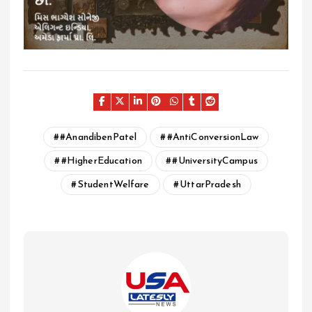
#AnandibenPatel
#AntiConversionLaw
#HigherEducation
#UniversityCampus
StudentWelfare
UttarPradesh