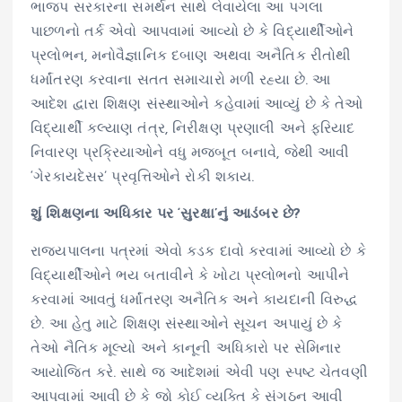
ભાજપ સરકારના સમર્થન સાથે લેવાયેલા આ પગલા
પાછળનો તર્ક એવો આપવામાં આવ્યો છે કે વિદ્યાર્થીઓને
પ્રલોભન, મનોવૈજ્ઞાનિક દબાણ અથવા અનૈતિક રીતોથી
ધર્માંતરણ કરવાના સતત સમાચારો મળી રહ્યા છે. આ
આદેશ દ્વારા શિક્ષણ સંસ્થાઓને કહેવામાં આવ્યું છે કે તેઓ
વિદ્યાર્થી કલ્યાણ તંત્ર, નિરીક્ષણ પ્રણાલી અને ફરિયાદ
નિવારણ પ્રક્રિયાઓને વધુ મજબૂત બનાવે, જેથી આવી
‘ગેરકાયદેસર’ પ્રવૃત્તિઓને રોકી શકાય.
શું શિક્ષણના અધિકાર પર ‘સુરક્ષા’નું આડંબર છે?
રાજ્યપાલના પત્રમાં એવો કડક દાવો કરવામાં આવ્યો છે કે
વિદ્યાર્થીઓને ભય બતાવીને કે ખોટા પ્રલોભનો આપીને
કરવામાં આવતું ધર્માંતરણ અનૈતિક અને કાયદાની વિરુદ્ધ
છે. આ હેતુ માટે શિક્ષણ સંસ્થાઓને સૂચન અપાયું છે કે
તેઓ નૈતિક મૂલ્યો અને કાનૂની અધિકારો પર સેમિનાર
આયોજિત કરે. સાથે જ આદેશમાં એવી પણ સ્પષ્ટ ચેતવણી
આપવામાં આવી છે કે જો કોઈ વ્યક્તિ કે સંગઠન આવી