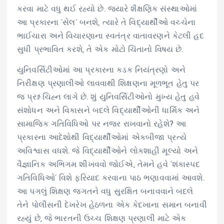
કરવા માટે વધુ થઈ રહ્યો છે. જ્યારે શૈક્ષણિક સંસ્થાઓમાં
આ પ્રકારના ‘સેલ’ બનશે, ત્યારે તે વિદ્યાર્થીઓ વચ્ચેના
ભાઈચારા અને વિચારણાના સ્વતંત્ર વાતાવરણને કેટલી હદ
સુધી પ્રભાવિત કરશે, તે એક મોટો ચિંતાનો વિષય છે.
યુનિવર્સિટીઓમાં આ પ્રકારના કડક નિયંત્રણો અને
નિરીક્ષણ પ્રણાલીઓ લાવવાથી શિક્ષણના મૂળભૂત હેતુ પર
જ પ્રશ્ન ચિહ્ન લાગે છે. શું યુનિવર્સિટીઓનો મુખ્ય હેતુ હવે
સંશોધન અને વિકાસને બદલે વિદ્યાર્થીઓની ધાર્મિક અને
સામાજિક ગતિવિધિઓ પર નજર રાખવાનો રહેશે? આ
પ્રકારના આદેશોથી વિદ્યાર્થીઓમાં એકબીજા પ્રત્યે
અવિશ્વાસ વધશે. જે વિદ્યાર્થીઓને લોકશાહી મૂલ્યો અને
વૈજ્ઞાનિક અભિગમ શીખવવો જોઈએ, તેમને હવે ‘શંકાસ્પદ
ગતિવિધિઓ’ વિશે ફરિયાદ કરવાના પાઠ ભણાવવામાં આવશે.
આ પગલું શિક્ષણ જગતને વધુ સુરક્ષિત બનાવવાને બદલે
તેને પોલીસની દેખરેખ હેઠળના એક કેદખાના સમાન બનાવી
રહ્યું છે, જે ભારતની ઉચ્ચ શિક્ષણ પ્રણાલી માટે એક