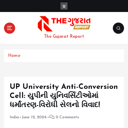
S
k
i
p
t
o
The Gujarat Report
c
o
n
Home
t
e
n
t
UP University Anti-Conversion
Cell: યુપીની યુનિવર્સિટીઓમાં
ધર્માંતરણ-વિરોધી સેલનો વિવાદ!
India
June 12, 2026
0 Comments