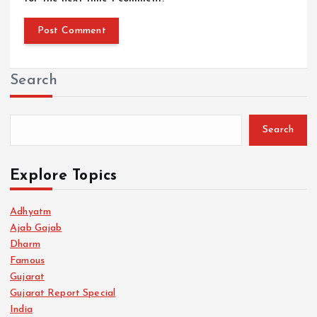
Search
Search
Explore Topics
Adhyatm
Ajab Gajab
Dharm
Famous
Gujarat
Gujarat Report Special
India