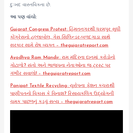
દુઃખદ વાસ્તવિકતા છે.
આ પણ વાંચો:
Gujarat Congress Protest: હિંમતનગરથી ધરમપુર સુધી
કોંગ્રેસનો હલ્લાબોલ, ગેસ સિલિન્ડર-બળદગાડા સાથે
સરકાર સામે રોષ વ્યક્ત – thegujaratreport.com
Ayodhya Ram Mandir: રામ મંદિરના દાનમાં કરોડોનો
ગોટાળો? સંતો અને ભાજપના નેતાઓના જ ટ્રસ્ટ પર
ગંભીર સવાલો! – thegujaratreport.com
Panipat Textile Recycling: યુરોપના ફેશન કચરાથી
પાણીપતનો વિકાસ કે વિનાશ? રિસાયકલિંગ ઉદ્યોગની
ચમક પાછળનું કડવું સત્ય – thegujaratreport.com