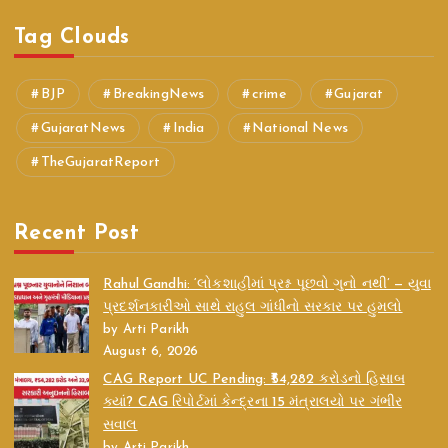
Tag Clouds
BJP
BreakingNews
crime
Gujarat
GujaratNews
India
National News
TheGujaratReport
Recent Post
Rahul Gandhi: ‘લોકશાહીમાં પ્રશ્ન પૂછવો ગુનો નથી’ — યુવા
પ્રદર્શનકારીઓ સાથે રાહુલ ગાંધીનો સરકાર પર હુમલો
by Arti Parikh
August 6, 2026
CAG Report UC Pending: ₹54,282 કરોડનો હિસાબ
ક્યાં? CAG રિપોર્ટમાં કેન્દ્રના 15 મંત્રાલયો પર ગંભીર
સવાલ
by Arti Parikh