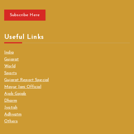
Subscribe Here
Useful Links
India
Gujarat
World
Sports
Gujarat Report Special
Mayur Jani Official
Ajab Gajab
Dharm
Jyotish
Adhyatm
Others