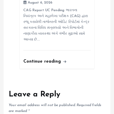
August 6, 2026
CAG Report UC Pending: ભારતના
નિયંત્રક અને મહાલેખા પરીક્ષક (CAG) દ્વારા
રજૂ કરાયેલી તાજેતરની ઓડિટ રિપોર્ટમાં કેન્દ્ર
સરકારના વિવિધ મંત્રાલયો અને વિભાગોની
નાણાકીય વ્યવસ્થા અંગે ગંભીર મુદ્દાઓ સામે
આવ્યા છે.…
Continue reading
Leave a Reply
Your email address will not be published.
Required fields
are marked
*