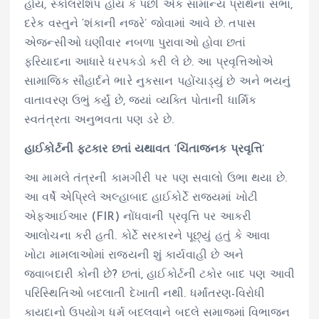
હોય, સ્કોલરશિપ હોય કે પછી એક સામાન્ય પ્રાર્થના સભા,
દરેક વસ્તુને ‘શંકાની નજરે’ જોવામાં આવે છે. તપાસ
એજન્સીઓ ઘણીવાર નબળા પુરાવાઓ હોવા છતાં
ફરિયાદના આધારે ધરપકડો કરી લે છે. આ પ્રવૃત્તિઓએ
સામાજિક સૌહાર્દને ભારે નુકસાન પહોંચાડ્યું છે અને ભયનું
વાતાવરણ ઉભું કર્યું છે, જ્યાં વ્યક્તિ પોતાની ધાર્મિક
સ્વતંત્રતા અનુભવતા પણ ડરે છે.
હાઈકોર્ટની ફટકાર છતાં યથાવત ‘ચિંતાજનક પ્રવૃત્તિ’
આ મામલે તંત્રની કામગીરી પર પણ સવાલો ઉભા થયા છે.
આ વર્ષે એપ્રિલે અલ્હાબાદ હાઈકોર્ટે રાજ્યમાં ખોટી
એફઆઈઆર (FIR) નોંધવાની પ્રવૃત્તિ પર આકરી
આલોચના કરી હતી. કોર્ટે સરકારને પૂછ્યું હતું કે આવા
ખોટા મામલાઓમાં રાજ્યની શું કાર્યવાહી છે અને
જવાબદારી કોની છે? છતાં, હાઈકોર્ટની ટકોર બાદ પણ આવી
પરિસ્થિતિઓ બદલાતી દેખાતી નથી. ધર્માંતરણ-વિરોધી
કાયદાનો ઉપયોગ ધર્મ બદલવાને બદલે સમાજમાં વિભાજન