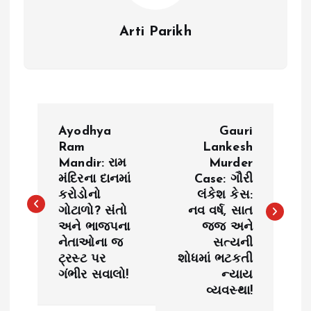
Arti Parikh
P
Ayodhya
Gauri
o
Ram
Lankesh
Mandir: રામ
Murder
મંદિરના દાનમાં
Case: ગૌરી
s
કરોડોનો
લંકેશ કેસ:
ગોટાળો? સંતો
નવ વર્ષ, સાત
t
અને ભાજપના
જજ અને
નેતાઓના જ
સત્યની
n
ટ્રસ્ટ પર
શોધમાં ભટકતી
ગંભીર સવાલો!
ન્યાય
a
વ્યવસ્થા!