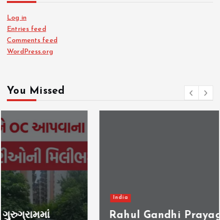
Log in
Entries feed
Comments feed
WordPress.org
You Missed
India
Rahul Gandhi Prayagraj: