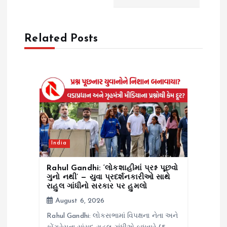
v
i
Related Posts
g
a
t
i
India
o
Rahul Gandhi: ‘લોકશાહીમાં પ્રશ્ન પૂછવો
n
ગુનો નથી’ — યુવા પ્રદર્શનકારીઓ સાથે
રાહુલ ગાંધીનો સરકાર પર હુમલો
August 6, 2026
Rahul Gandhi: લોકસભામાં વિપક્ષના નેતા અને