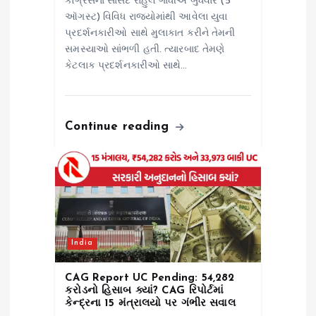
કોંગ્રેસના સાંસદ રાહુલ ગાંધીએ બુધવારે (5
ઑગસ્ટ) વિવિધ રાજ્યોમાંથી આવેલા યુવા
પ્રદર્શનકારીઓ સાથે મુલાકાત કરીને તેમની
સમસ્યાઓ સાંભળી હતી. ત્યારબાદ તેમણે
કેટલાક પ્રદર્શનકારીઓ સાથે…
Continue reading
India
CAG Report UC Pending: ₹54,282
કરોડનો હિસાબ ક્યાં? CAG રિપોર્ટમાં
કેન્દ્રના 15 મંત્રાલયો પર ગંભીર સવાલ