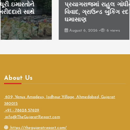
પ્રયાગરાજમાં રાહુલ ગાંધીના કાર્યક્રમ પર
વિવાદ, ગ્રાઉન્ડ બુકિંગ રદ થતાં રાજકીય
ઘમાસાણ
August 6, 2026
6 views
About Us
609, Venus Amadeus, Jodhpur Village, Ahmedabad, Gujarat
380015
+91 - 78628 57629
info@TheGujaratReport.com
https://thegujaratreport.com/