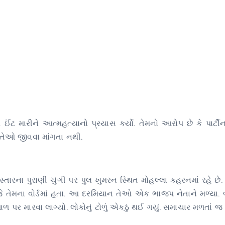
મારીને આત્મહત્યાનો પ્રયાસ કર્યો. તેમનો આરોપ છે કે પાર્ટીન
 તેઓ જીવવા માંગતા નથી.
રના પુરાણી ચુંગી પર પુલ ખુમરન સ્થિત મોહલ્લા કહરનમાં રહે છે. 
ે તેમના વોર્ડમાં હતા. આ દરમિયાન તેઓ એક ભાજપ નેતાને મળ્યા. બ
ળ પર મારવા લાગ્યો. લોકોનું ટોળું એકઠું થઈ ગયું. સમાચાર મળતાં જ