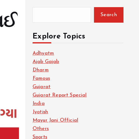
Search
થઈ
Explore Topics
Adhyatm
Ajab Gajab
Dharm
Famous
Gujarat
Gujarat Report Special
India
Jyotish
Mayur Jani Official
Others
Sports