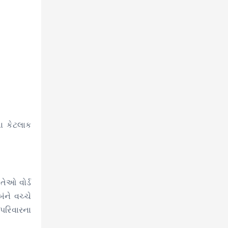
ા કેટલાક
તેઓ વોર્ડ
ંને વચ્ચે
 પરિવારના