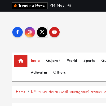
S
P
M
M
o
d
i
:
ભ
ર
ત
મ
ન
ત
Trending News:
k
i
p
t
o
c
o
n
t
India
Gujarat
World
Sports
Gu
e
Adhyatm
Others
n
t
Home
UP: ભાજપ નેતાનો ઈંટથી આત્મહત્યાનો પ્રયાસ, લ