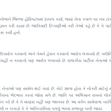
ને જિલ્લા હોસ્પિટલમાં દાખલ કર્યા, જ્યાં તેના કપાળ પર નવ ટાં
રાન કરી રહ્યા છે. જાતિવાદી ટિપ્પણીઓ કરી તેઓ કહે છે કે તે પાર્ટી
સ કર્યો હતો.
ો ઉપયોગ કરવાનો અને તેમને હેરાન કરવાનો આરોપ લગાવ્યો છે. કાઉન
્યવાહી ન કરવાનો પણ આરોપ લગાવ્યો છે. રાજકીય પાર્ટીના નેતાઓ 
નેતાઓ પણ સામેલ થઈ ગયાં છે. કોઈ શાળા હોય કે નોકરી માટેનું સ
ીચના ભેદભાવ કરતાં જોવા મળે છે. જાતિ પર અભિમાન રાખતાં લોક
તન કરે છે કે તે માણસ નહીં પણ જાનવર છે. આ વર્તન સામેવાળા વ્યક
ટલી ન બગાડો કે તે અનિચ્છનિય પગલું ભરવા મજબૂર બની જાય.