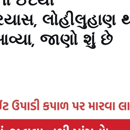
ો ઈંટથી
્રયાસ, લોહીલુહાણ 
વ્યા, જાણો શું છે