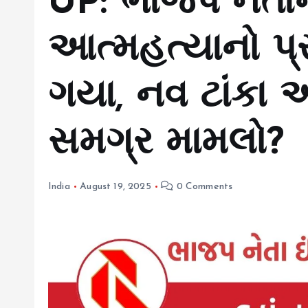
UP: ભાજપ નેતાન
આત્મહત્યાનો પ
ગયા, નવ ટાંકા આ
સમગ્ર મામલો?
India
August 19, 2025
0 Comments