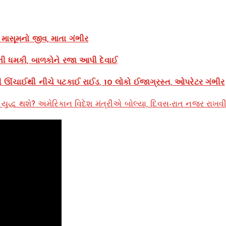
ો માસૂમનો જીવ, માતા ગંભીર
ની ધમકી, બાળકોને રજા આપી દેવાઈ
ૂટની ઊંચાઈથી નીચે પટકાઈ રાઈડ, 10 લોકો ઈજાગ્રસ્ત, ઓપરેટર ગંભીર
ી યુદ્ધ થશે? અમેરિકાન વિદેશ મંત્રીએ બોલ્યા, દિવસ-રાત નજર રાખવ