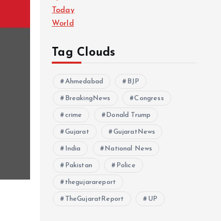
Today
World
Tag Clouds
Ahmedabad
BJP
BreakingNews
Congress
crime
Donald Trump
Gujarat
GujaratNews
India
National News
Pakistan
Police
thegujarareport
TheGujaratReport
UP