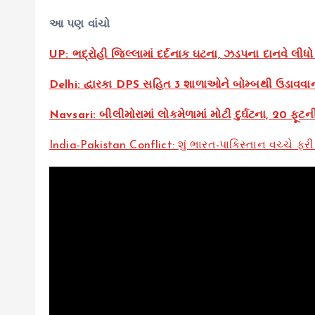
આ પણ વાંચો
UP: ભદ્રોહી જિલ્લામાં દર્દનાક ઘટના, ઝડપના દાનવે લીધ
Delhi: દ્વારકા DPS સહિત 3 શાળાઓને બોમ્બથી ઉડાવવા
Navsari: બીલીમોરામાં લોકમેળામાં મોટી દુર્ઘટના, 20 ફ
India-Pakistan Conflict: શું ભારત-પાકિસ્તાન વચ્ચે ફર