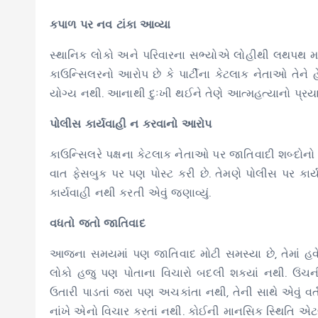
કપાળ પર નવ ટાંકા આવ્યા
સ્થાનિક લોકો અને પરિવારના સભ્યોએ લોહીથી લથપથ મનોજ
કાઉન્સિલરનો આરોપ છે કે પાર્ટીના કેટલાક નેતાઓ તેને હે
યોગ્ય નથી. આનાથી દુઃખી થઈને તેણે આત્મહત્યાનો પ્રયા
પોલીસ કાર્યવાહી ન કરવાનો આરોપ
કાઉન્સિલરે પક્ષના કેટલાક નેતાઓ પર જાતિવાદી શબ્દોન
વાત ફેસબુક પર પણ પોસ્ટ કરી છે. તેમણે પોલીસ પર કાર
કાર્યવાહી નથી કરતી એવું જણાવ્યું.
વધતો જતો જાતિવાદ
આજના સમયમાં પણ જાતિવાદ મોટી સમસ્યા છે, તેમાં હવે 
લોકો હજુ પણ પોતાના વિચારો બદલી શકયાં નથી. ઉંચન
ઉતારી પાડતાં જરા પણ અચકાંતા નથી, તેની સાથે એવું વર્
નાંખે એનો વિચાર કરતાં નથી. કોઈની માનસિક સ્થિતિ એ