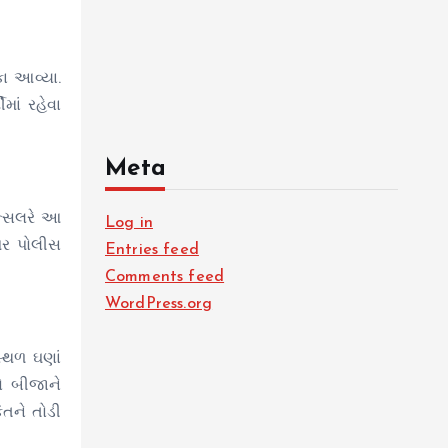
કા આવ્યા.
માં રહેવા
Meta
્સિલરે આ
Log in
પર પોલીસ
Entries feed
Comments feed
WordPress.org
્થળ ઘણાં
ો બીજાને
િતને તોડી