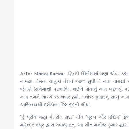
Actor Manoj Kumar: હિન્દી સિનેમામાં ઘણા એવા કલાક
નાખ્યા. તેમના ચાહકો તેમને આજ સુધી તે નવા નામથી
જેમણે સિનેમાથી પ્રભાવિત થઈને પોતાનું નામ બદલ્યું, પરં
નામ તમને ભાગ્યે જ ખબર હશે. મનોજ કુમારનું સાચું નામ 
અભિનયથી દર્શકોના દિલ જીતી લીધા.
“હૈ પ્રીત જહાં કી રીત સદા” ગીત “પૂરબ ઔર પશ્ચિમ” ફિલ્
મહેન્દ્ર કપૂર દ્વારા ગવાયું હતુ. આ ગીત મનોજ કુમાર દ્