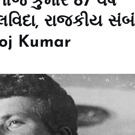
જ કુમારે 87 વર્ષે
અલવિદા, રાજકીય સંબં
noj Kumar