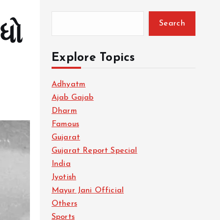
Search
ધો
Explore Topics
Adhyatm
Ajab Gajab
Dharm
Famous
Gujarat
Gujarat Report Special
India
Jyotish
Mayur Jani Official
Others
Sports