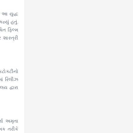
ે આ યુદ્ધ
યું હતું.
િત ફિલ્મ
શાસ્ત્રી
કટોકટીનો
માં રિલીઝ
લય દ્વારા
તા અમૃતા
ેખક તરીકે