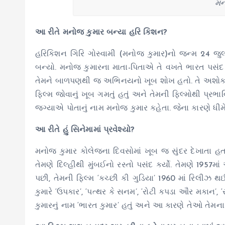
મન
આ રીતે મનોજ કુમાર બન્યા હરિ કિશન?
હરિકિશન ગિરિ ગોસ્વામી (મનોજ કુમાર)નો જન્મ 24 જુ
બન્યો. મનોજ કુમારના માતા-પિતાએ તે વખતે ભારત પસંદ કર
તેમને બાળપણથી જ અભિનયનો ખૂબ શોખ હતો. તે અશોક કુમ
ફિલ્મ જોવાનું ખૂબ ગમતું હતું અને તેમની ફિલ્મોથી પ્રભ
જગ્યાએ પોતાનું નામ મનોજ કુમાર કહેતા. જેના કારણે ધી
આ રીતે હું સિનેમામાં પ્રવેશ્યો?
મનોજ કુમાર કોલેજના દિવસોમાં ખૂબ જ સુંદર દેખાતા
તેમણે દિલ્હીથી મુંબઈનો રસ્તો પસંદ કર્યો. તેમણે 195
પછી, તેમની ફિલ્મ ‘કચ્છી કી ગુડિયા’ 1960 માં રિલીઝ
કુમારે ‘ઉપકાર’, ‘પત્થર કે સનમ’, ‘રોટી કપડા ઔર મકાન’, 
કુમારનું નામ ‘ભારત કુમાર’ હતું અને આ કારણે તેઓ તેમના 