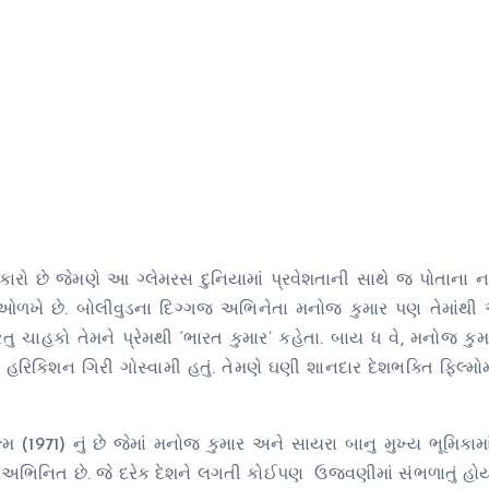
ારો છે જેમણે આ ગ્લેમરસ દુનિયામાં પ્રવેશતાની સાથે જ પોતાના 
 ઓળખે છે. બોલીવુડના દિગ્ગજ અભિનેતા મનોજ કુમાર પણ તેમાંથી
તુ ચાહકો તેમને પ્રેમથી ‘ભારત કુમાર’ કહેતા. બાય ધ વે, મનોજ કુમાર
હરિકિશન ગિરી ગોસ્વામી હતું. તેમણે ઘણી શાનદાર દેશભક્તિ ફિલ્મોમ
મ (1971) નું છે જેમાં મનોજ કુમાર અને સાયરા બાનુ મુખ્ય ભૂમિકામા
વારા અભિનિત છે. જે દરેક દેશને લગતી કોઈપણ ઉજવણીમાં સંભળાતું હોય