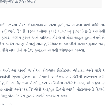
ોજકુમાર ફાઈલ તસ્વીર
લાઈ 1937ના રોજ એબોટાબાદમાં થયો હતો, જે ભાગલા પછી પાકિસ્ત
્યું અને દિલ્હી વસ્યા મનોજ કુમારે ભાગલાનું દુ:ખ પોતાની આંખોથી 
ાર, દિલીપ કુમાર અને કામિની કૌશલનો મોટા ચાહક હતા. તેમને તે
ાવિત થઈને તેમણે પોતાનું નામ હરિકિશનથી બદલીને મનોજ કુમાર રાખ્યું
મે ધીમે બધા તેને મનોજ કુમારના નામથી ઓળખવા લાગ્યા.
 હતા અને આ કારણે જ તેઓ કોલેજમાં થિયેટરમાં જોડાયા અને પછી
7માં આવેલી ફિલ્મ ‘ફેશન’ થી પોતાની અભિનય કારકિર્દીની શરૂઆત ક
 થઈ હતી. આ ફિલ્મમાં તેઓ મુખ્ય અભિનેતા તરીકે દેખાયા, જે સફળ 
‘સન્યાસી’ અને ‘ક્રાંતિ’ જેવી અદ્ભુત ફિલ્મો આપી. મોટાભાગની ફિલ્મ
ચાહકોમાં ‘ભારત કુમાર’ તરીકે પ્રખ્યાત થયા.