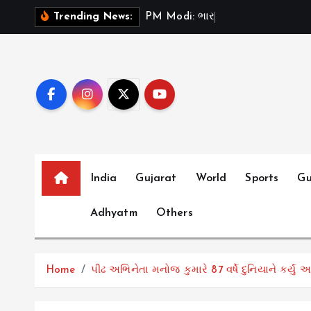
S
P
M
M
o
d
i
:
ભ
ર
ત
મ
Trending News:
k
i
p
t
o
c
o
n
t
India
Gujarat
World
Sports
Gu
e
Adhyatm
Others
n
t
Home
પીઢ અભિનેતા મનોજ કુમારે 87 વર્ષે દુનિયાને કર્ય