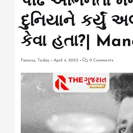
પીઢ અભિનેતા મનો
દુનિયાને કર્યું 
કેવા હતા?| Ma
Famous
,
Today
April 4, 2025
0 Comments