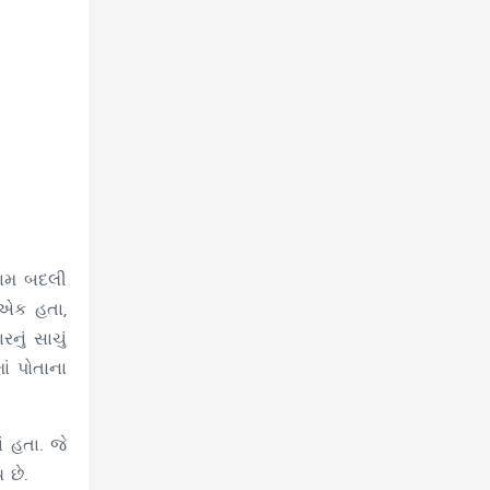
નામ બદલી
 એક હતા,
નું સાચું
ાં પોતાના
ં હતા. જે
 છે.