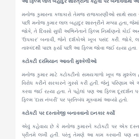
આ ફિલ્મ લાલ બહાદુર શાસ્ત્રીના કહેવા પર બનાવવામાં 
મનોજ કુમારના કલાકારો તેમજ રાજકારણીઓ સાથે સારા સંબં
પછી મનોજ કુમાર લાલ બહાદુર શાસ્ત્રીને મળ્યા હતા, જેમાં
જોકે, તે દિવસો સુધી અભિનેતાને ફિલ્મ નિર્માણનો કો
‘ઉપકાર’ બનાવી, જેને દર્શકોએ ખૂબ પસંદ કરી. જોકે, લ
તાશ્કંદથી પાછા ફર્યા પછી આ ફિલ્મ જોવા જઈ રહ્યા હતા
કટોકટી દરમિયાન આવતી મુશ્કેલીઓ
મનોજ કુમાર માટે કટોકટીનો સમયગાળો ખૂબ જ મુશ્કેલ હત
વિરોધ કરીને સરકારને ગુસ્સે કરી હતી. જેનું પરિણામ એ 
કરવા જઈ રહ્યા હતા. તે પહેલાં પણ આ ફિલ્મ દૂરદર્શન પ
ફિલ્મ ‘દાસ નંબરી’ પર પ્રતિબંધ મૂકવામાં આવ્યો હતો.
કટોકટી પર દસ્તાવેજી બનાવવાનો ઇનકાર કર્યો
એવું કહેવાય છે કે મનોજ કુમારને કટોકટી પર એક દસ્
પ્રીતમે લખી હતી. પરંતુ તેમણે આ કામ કરવાની પણ ના પા