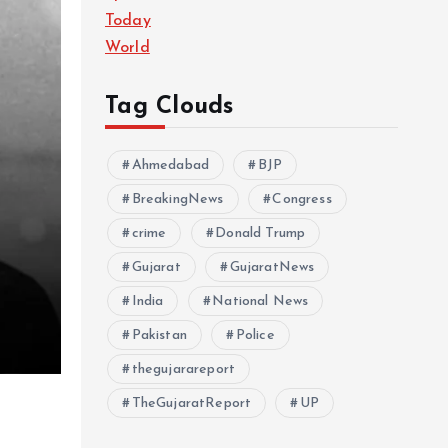
Today
World
Tag Clouds
Ahmedabad
BJP
BreakingNews
Congress
crime
Donald Trump
Gujarat
GujaratNews
India
National News
Pakistan
Police
thegujarareport
TheGujaratReport
UP