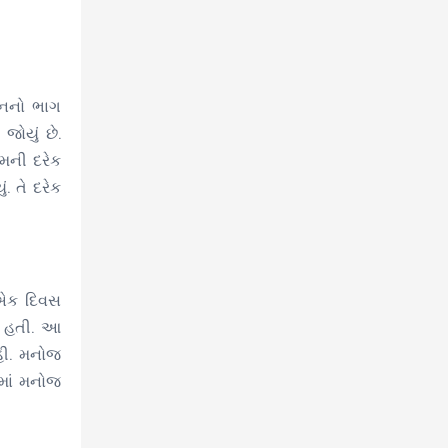
ાનનો ભાગ
જોયું છે.
મની દરેક
. તે દરેક
 એક દિવસ
રી હતી. આ
રહી. મનોજ
ોમાં મનોજ