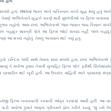
આવી હતી
ધો હતા. 1965માં ભારત અને પાકિસ્તાન વચ્ચે યુદ્ધ થયું હતું અન
 તેમણે અભિનેતાને યુદ્ધને કારણે થતી મુશ્કેલીઓ પર ફિલ્મ બનાવવા કહ્
ઈ અનુભવ નહોતો. આમ છતાં, અભિનેતાએ ‘જય જવાન જય કિસાન’ સંબંધ
ાલ બહાદુર શાસ્ત્રી પોતે આ ફિલ્મ જોઈ શક્યા નહીં. લાલ બહાદુર 
. પણ આ શક્ય નહોતું. તેમનું અવસાન થઈ ગયું હતુ.
ો. ઇન્દિરા ગાંધી સાથે તેમના સારા સંબંધો હતા, છતાં અભિનેતાએ 
આવ્યું કે મનોજ કુમાર તેમની સુપરહિટ ફિલ્મ ‘શોર’ ફરીથી સિનેમાઘરો
ર પ્રસારિત થઈ ચૂકી હતી. આ ઉપરાંત, માહિતી અને પ્રસારણ મંત્રા
તાવેજી ફિલ્મ બનાવવાની કરવાની ઓફર કરવામાં આવી હતી. આ વાર્
ડી. મનોજ કુમારે અમૃતા પ્રીતમને ફોન કરીને કહ્યું, “શું તમે લ