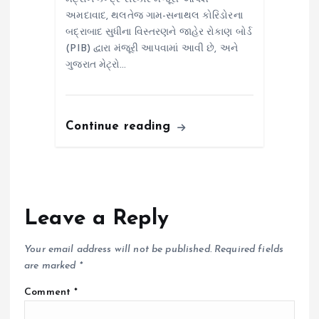
અમદાવાદ, થલતેજ ગામ-સનાથલ કોરિડોરના
બદ્રાબાદ સુધીના વિસ્તરણને જાહેર રોકાણ બોર્ડ
(PIB) દ્વારા મંજૂરી આપવામાં આવી છે, અને
ગુજરાત મેટ્રો…
Continue reading
Leave a Reply
Your email address will not be published.
Required fields
are marked
*
Comment
*