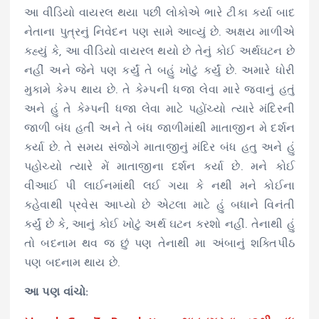
આ વીડિયો વાયરલ થયા પછી લોકોએ ભારે ટીકા કર્યા બાદ
નેતાના પુત્રનું નિવેદન પણ સામે આવ્યું છે. અક્ષય માળીએ
કહ્યું કે, આ વીડિયો વાયરલ થયો છે તેનું કોઈ અર્થઘટન છે
નહીં અને જેને પણ કર્યું તે બહું ખોટું કર્યું છે. અમારે ધોરી
મુકામે કેમ્પ થાય છે. તે કેમ્પની ધજા લેવા મારે જવાનું હતું
અને હું તે કેમ્પની ધજા લેવા માટે પહોંચ્યો ત્યારે મંદિરની
જાળી બંધ હતી અને તે બંધ જાળીમાંથી માતાજીન મે દર્શન
કર્યા છે. તે સમય સંજોગે માતાજીનું મંદિર બંધ હતુ અને હું
પહોચ્યો ત્યારે મેં માતાજીના દર્શન કર્યા છે. મને કોઈ
વીઆઈ પી લાઈનમાંથી લઈ ગયા કે નથી મને કોઈના
કહેવાથી પ્રવેસ આપ્યો છે એટલા માટે હું બધાને વિનંતી
કર્યું છે કે, આનું કોઈ ખોટું અર્થ ઘટન કરશો નહીં. તેનાથી હું
તો બદનામ થવ જ છું પણ તેનાથી મા અંબાનું શક્તિપીઠ
પણ બદનામ થાય છે.
આ પણ વાંચો: