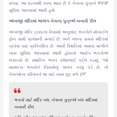
મળ્યા. આ ઘટનાથી સ્પષ્ટ થાય છે કે નેતાના પુત્રને VVIP
સુવિધા આપવામાં આવી હશે.
અંબાજી મંદિરમાં ભાજપ નેતાના પુત્રએ બનાવી રીલ
અંબાજી મંદિર ટ્રસ્ટના નિયમો અનુસાર, ભક્તોને મોબાઈલ
ફોન સાથે પ્રવેશની મનાઈ છે, અને બંધના સમયે મંદિરમાં
પ્રવેશ પણ પ્રતિબંધિત છે. આવી સ્થિતિમાં અક્ષય માળીને
ખાસ સુવિધા આપવામાં આવી હોવાનો આરોપ ભક્તોએ
લગાવ્યો છે. સ્થાનિક ભક્ત રમેશભાઈ પટેલે કહ્યું, “જો
સામાન્ય ભક્તોને નિયમોનું પાલન કરવું પડે છે, તો
નેતાઓના પરિવારને શા માટે ખાસ છૂટ મળે છે?”
ભક્તો માટે મંદિર બંધ, નેતાના પુત્રએ બંધ મંદિરમાં
બનાવી રીલ