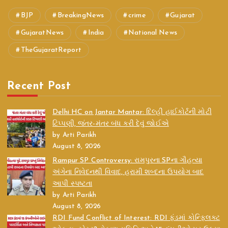
BJP
BreakingNews
crime
Gujarat
GujaratNews
India
National News
TheGujaratReport
Recent Post
Delhi HC on Jantar Mantar: દિલ્હી હાઈકોર્ટની મોટી
ટિપ્પણી, જંતર-મંતર બંધ કરી દેવું જોઈએ
by Arti Parikh
August 8, 2026
Rampur SP Controversy: રામપુરના SPના ગૌહત્યા
અંગેના નિવેદનથી વિવાદ, હરામી શબ્દના ઉપયોગ બાદ
આપી સ્પષ્ટતા
by Arti Parikh
August 8, 2026
RDI Fund Conflict of Interest: RDI ફંડમાં કોન્ફ્લિક્ટ