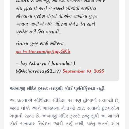
શક્તિપીઠ અંબાજી મંદિરમાં બપોરના સમયે મંદિર
બંધ હોય છે અને તે સમયે બીજેપી બક્ષીપંચ
મોરચાના પ્રદેશ મંત્રી પી.એન માળીના પુત્ર
અક્ષય માળીએ બંધ મંદિરમાં કેમેરામેન સાથે
પ્રવેશ કરી રિલ બનાવી….
નેતાના પુત્ર સાથે મંદિરના…
pic.twitter.com/jqtIpjyGKb
— Jay Acharya ( Journalist )
(@AcharyaJay22_17)
September 10, 2025
અંબાજી મંદિર ટ્રસ્ટ તરફથી કોઈ પ્રતિક્રિયા નહીં
આ ઘટનાએ સોશિયલ મીડિયા પર પણ હોબાળો મચાવ્યો છે,
જ્યાં લોકો આને ભાજપના નેતાઓ દ્વારા સત્તાનો દુરુપયોગ
ગણાવી રહ્યા છે. અંબાજી મંદિર ટ્રસ્ટે હજુ સુધી આ મામલે
કોઈ સત્તાવાર નિવેદન જારી કર્યું નથી, પરંતુ ભક્તો માંગ