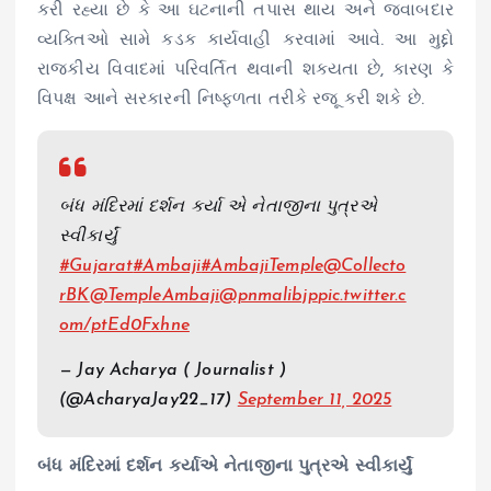
કરી રહ્યા છે કે આ ઘટનાની તપાસ થાય અને જવાબદાર
વ્યક્તિઓ સામે કડક કાર્યવાહી કરવામાં આવે. આ મુદ્દો
રાજકીય વિવાદમાં પરિવર્તિત થવાની શક્યતા છે, કારણ કે
વિપક્ષ આને સરકારની નિષ્ફળતા તરીકે રજૂ કરી શકે છે.
બંધ મંદિરમાં દર્શન કર્યા એ નેતાજીના પુત્રએ
સ્વીકાર્યું
#Gujarat
#Ambaji
#AmbajiTemple
@Collecto
rBK
@TempleAmbaji
@pnmalibjp
pic.twitter.c
om/ptEd0Fxhne
— Jay Acharya ( Journalist )
(@AcharyaJay22_17)
September 11, 2025
બંધ મંદિરમાં દર્શન કર્યાએ નેતાજીના પુત્રએ સ્વીકાર્યું