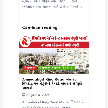
ગુજરાત આ શૈક્ષણિક વર્ષમાં 300 વધારાની
MBBS બેઠકો ખાનગી કોલેજોને મળી શકે છે.…
Continue reading
Gujarat
Gujarat Report Special
Ahmedabad Ring Road Metro:
રિંગરોડ પર મેટ્રોને કેન્દ્ર સરકાર મંજૂરી
આપશે
August 8, 2026
Ahmedabad Ring Road Metro: રિંગરોડ પર
મેટ્રોને કેન્દ્ર સરકાર મંજૂરી આપશે