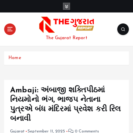
S
k
i
p
t
o
The Gujarat Report
c
o
n
Home
t
e
n
t
Ambaji: અંબાજી શક્તિપીઠમાં
નિયમોનો ભંગ, ભાજપ નેતાના
પુત્રએ બંધ મંદિરમાં પ્રવેશ કરી રિલ
બનાવી
Gujarat
September 11, 2025
0 Comments