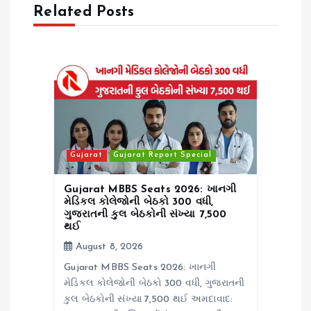
v
Related Posts
i
g
a
t
Gujarat
Gujarat Report Special
i
Gujarat MBBS Seats 2026: ખાનગી
o
મેડિકલ કોલેજોની બેઠકો 300 વધી,
ગુજરાતની કુલ બેઠકોની સંખ્યા 7,500
થઈ
n
August 8, 2026
Gujarat MBBS Seats 2026: ખાનગી
મેડિકલ કોલેજોની બેઠકો 300 વધી, ગુજરાતની
કુલ બેઠકોની સંખ્યા 7,500 થઈ અમદાવાદ: