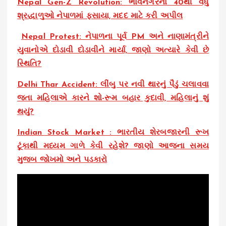
Nepal Gen-Z Revolution: ભાવનગરના 40થી વધુ
શ્રદ્ધાળુઓ નેપાળમાં ફસાયા, મદદ માટે કરી અપીલ
Nepal Protest: નેપાળના પૂર્વ PM અને નાણામંત્રીને
યુવાનોએ દોડાવી દોડાવીને માર્યા, જાણો અત્યારે કેવી છે
સ્થિતિ?
Delhi Thar Accident: લીંબુ પર નવી થારનું પૈડું ચલાવવા
જતા મહિલાએ કારને શો-રૂમ બહાર કુદાવી, મહિલાનું શું
થયું?
Indian Stock Market : ભારતીય શેરબજારની રૂખ
ટૂંકાથી મધ્યમ ગાળે કેવી રહેશે? જાણો આજના સમય
મુજબ જોખમો અને પડકારો