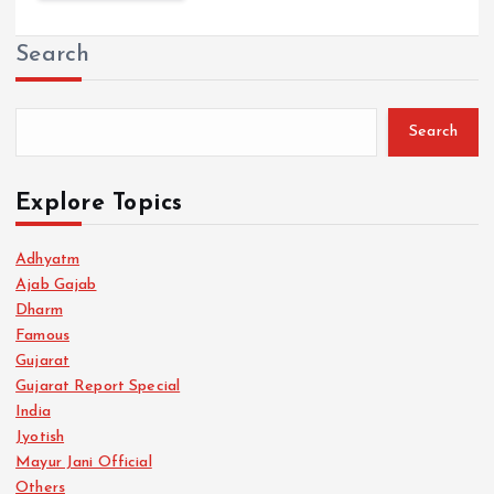
Search
Search
Explore Topics
Adhyatm
Ajab Gajab
Dharm
Famous
Gujarat
Gujarat Report Special
India
Jyotish
Mayur Jani Official
Others