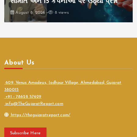
દાવા, SIAMના અહેવાલથી વધ્યો વિવાદ
August 8, 2026
6 views
About Us
609, Venus Amadeus, Jodhpur Village, Ahmedabad, Gujarat
380015
+91 - 78628 57629
info@TheGujaratReport.com
https://thegujaratreport.com/
Subscribe Here