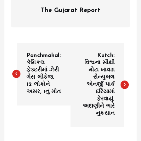
The Gujarat Report
P
Panchmahal:
Kutch:
o
કેમિકલ
વિશ્વના સૌથી
ફેક્ટરીમાં ઝેરી
મોટા ખાવડા
ગેસ લીકેજ,
રીન્યુબલ
s
12 લોકોને
એનર્જી પાર્ક
અસર, 1નું મોત
દરિયામાં
t
ફેરવાયું,
અદાણીને ભારે
n
નુકસાન
a