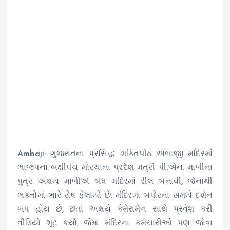
Ambaji: ગુજરાતના પ્રસિદ્ધ શક્તિપીઠ અંબાજી મંદિરમાં
ભાજપના બક્ષીપંચ મોરચાના પ્રદેશ મંત્રી પી.એન. માળીના
પુત્ર અક્ષય માળીએ બંધ મંદિરમાં રીલ બનાવી, જેનાથી
ભક્તોમાં ભારે રોષ ફેલાયો છે. મંદિરમાં બપોરના સમયે દર્શન
બંધ હોય છે, છતાં અક્ષયે કેમેરામેન સાથે પ્રવેશ કરી
વીડિયો શૂટ કર્યો, જેમાં મંદિરના કર્મચારીઓ પણ જોવા