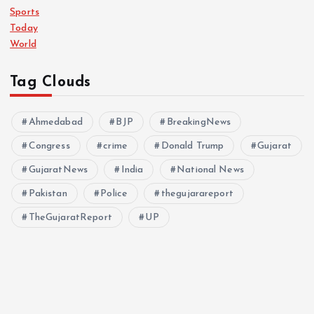
Sports
Today
World
Tag Clouds
Ahmedabad
BJP
BreakingNews
Congress
crime
Donald Trump
Gujarat
GujaratNews
India
National News
Pakistan
Police
thegujarareport
TheGujaratReport
UP