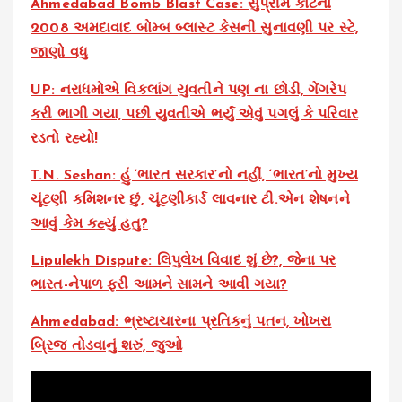
Ahmedabad Bomb Blast Case: સુપ્રીમ કોર્ટનો
2008 અમદાવાદ બોમ્બ બ્લાસ્ટ કેસની સુનાવણી પર સ્ટે,
જાણો વધુ
UP: નરાધમોએ વિકલાંગ યુવતીને પણ ના છોડી, ગેંગરેપ
કરી ભાગી ગયા, પછી યુવતીએ ભર્યું એવું પગલું કે પરિવાર
રડતો રહ્યો!
T.N. Seshan: હું ‘ભારત સરકાર’નો નહીં, ‘ભારત’નો મુખ્ય
ચૂંટણી કમિશનર છું, ચૂંટણીકાર્ડ લાવનાર ટી.એન શેષનને
આવું કેમ કહ્યું હતુ?
Lipulekh Dispute: લિપુલેખ વિવાદ શું છે?, જેના પર
ભારત-નેપાળ ફરી આમને સામને આવી ગયા?
Ahmedabad: ભ્રષ્ટાચારના પ્રતિકનું પતન, ખોખરા
બ્રિજ તોડવાનું શરું, જુઓ