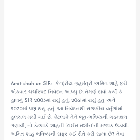
Amit shah on SIR: કેન્દ્રીય ગૃહમંત્રી અમિત શાહે ફરી
એકવાર ચર્ચાસ્પદ નિવેદન આપ્યું છે. તેમણે દાવો કર્યો કે
હાલનું SIR 2003માં થયું હતું, 2061માં થયું હતુ અને
2070માં પણ થયું હતું. આ નિવેદનથી રાજકીય વર્તુળોમાં
હલચલ મચી ગઈ છે. કેટલાકે તેને ભૂત-ભવિષ્યની ગડમથલ
ગણાવી, તો કેટલાકે શાહની ‘ટાઈમ મશીન’ની મજાક ઉડાવી.
અમિત શાહ ભવિષ્યની સફર કઈ રીતે કરી રહ્યા છે? તેવા