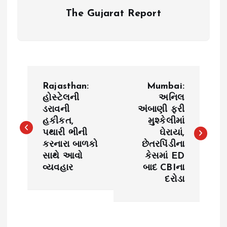
The Gujarat Report
P
Rajasthan:
Mumbai:
o
હોસ્ટેલની
અનિલ
ડરાવની
અંબાણી ફરી
હકીકત,
મુશ્કેલીમાં
s
પથારી ભીની
ઘેરાયાં,
કરનારા બાળકો
છેતરપિંડીના
t
સાથે આવો
કેસમાં ED
વ્યવહાર
બાદ CBIના
n
દરોડા
a
v