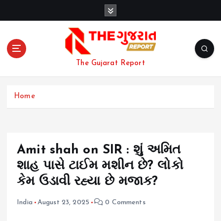
S
k
i
p
t
o
The Gujarat Report
c
o
n
Home
t
e
n
t
Amit shah on SIR : શું અમિત
શાહ પાસે ટાઈમ મશીન છે? લોકો
કેમ ઉડાવી રહ્યા છે મજાક?
India
August 23, 2025
0 Comments