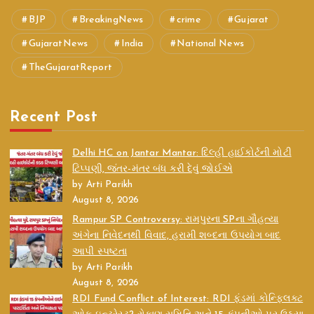
BJP
BreakingNews
crime
Gujarat
GujaratNews
India
National News
TheGujaratReport
Recent Post
Delhi HC on Jantar Mantar: દિલ્હી હાઈકોર્ટની મોટી
ટિપ્પણી, જંતર-મંતર બંધ કરી દેવું જોઈએ
by Arti Parikh
August 8, 2026
Rampur SP Controversy: રામપુરના SPના ગૌહત્યા
અંગેના નિવેદનથી વિવાદ, હરામી શબ્દના ઉપયોગ બાદ
આપી સ્પષ્ટતા
by Arti Parikh
August 8, 2026
RDI Fund Conflict of Interest: RDI ફંડમાં કોન્ફ્લિક્ટ