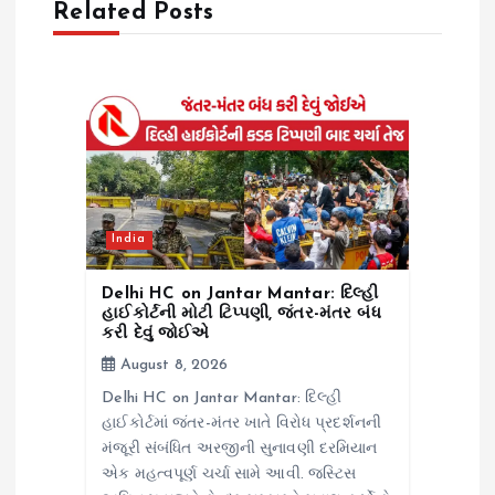
Related Posts
i
g
a
t
India
i
Delhi HC on Jantar Mantar: દિલ્હી
o
હાઈકોર્ટની મોટી ટિપ્પણી, જંતર-મંતર બંધ
કરી દેવું જોઈએ
n
August 8, 2026
Delhi HC on Jantar Mantar: દિલ્હી
હાઈકોર્ટમાં જંતર-મંતર ખાતે વિરોધ પ્રદર્શનની
મંજૂરી સંબંધિત અરજીની સુનાવણી દરમિયાન
એક મહત્વપૂર્ણ ચર્ચા સામે આવી. જસ્ટિસ