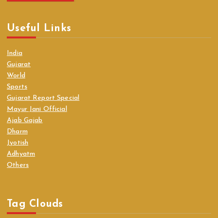
Useful Links
India
Gujarat
World
Sports
Gujarat Report Special
Mayur Jani Official
Ajab Gajab
Dharm
Jyotish
Adhyatm
Others
Tag Clouds