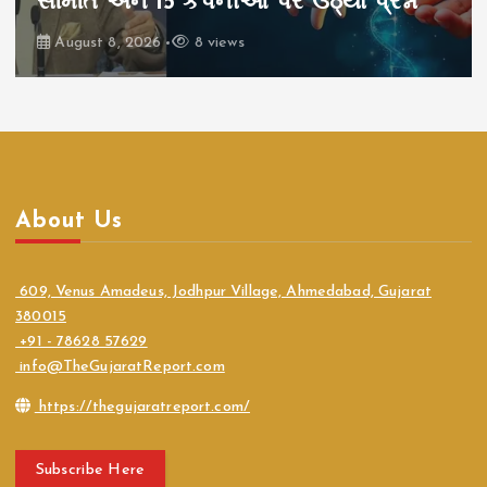
સમિતિ અને 15 કંપનીઓ પર ઉઠ્યા પ્રશ્નો
August 8, 2026
8 views
About Us
609, Venus Amadeus, Jodhpur Village, Ahmedabad, Gujarat
380015
+91 - 78628 57629
info@TheGujaratReport.com
https://thegujaratreport.com/
Subscribe Here