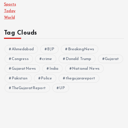
Sports
Today
World
Tag Clouds
Ahmedabad
BJP
BreakingNews
Congress
crime
Donald Trump
Gujarat
GujaratNews
India
National News
Pakistan
Police
thegujarareport
TheGujaratReport
UP