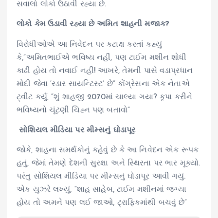
સવાલો લોકો ઉઠાવી રહ્યા છે.
લોકો કેમ ઉડાવી રહ્યા છે અમિત શાહની મજાક?
વિરોધીઓએ આ નિવેદન પર કટાક્ષ કરતાં કહ્યું
કે,”અમિતભાઈએ ભવિષ્ય નહીં, પણ ટાઈમ મશીન શોધી
કાઢી હોય તો નવાઈ નહીં! આખરે, તેમની પાસે વડાપ્રધાન
મોદી જેવા ‘રડાર સાયન્ટિસ્ટ’ છે” કોંગ્રેસના એક નેતાએ
ટ્વીટ કર્યું, “શું શાહજી 2070માં ચાલ્યા ગયા? કૃપા કરીને
ભવિષ્યનો ચૂંટણી ચિહ્ન પણ બતાવો”
સોશિયલ મીડિયા પર મીમ્સનું ઘોડાપૂર
જોકે, શાહના સમર્થકોનું કહેવું છે કે આ નિવેદન એક રૂપક
હતું, જેમાં તેમણે દેશની સુરક્ષા અને સ્થિરતા પર ભાર મૂક્યો.
પરંતુ સોશિયલ મીડિયા પર મીમ્સનું ઘોડાપૂર આવી ગયું.
એક યુઝરે લખ્યું, “શાહ સાહેબ, ટાઈમ મશીનમાં જગ્યા
હોય તો અમને પણ લઈ જાઓ, ટ્રાફિકમાંથી બચવું છે”