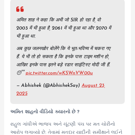
अमित शाह ने कहा कि अभी जो SIR हो रहा है, वो
2003 में भी हुआ है, 2061 में भी हुआ था और 2070 में
भी हुआ था.
अब कुछ जलनखोर बोलेंगे कि ये भूत-भविष्य में चकरा गए
हैं. ये भी तो हो सकता है कि इनके पास टाइम मशीन हो,
आखिर इनके पास इतने बड़े रडार साइंटिस्ट मोदी जी हैं.
😴
pic.twitter.com/wKSWnVW00u
— Abhishek (@AbhishekSay)
August 23,
2025
અમિત શાહનો વીડિયો ક્યારનો છે ?
રાહુલ ગાંધીએ ભાજપ અને ચૂંટણી પંચ પર મત ચોરીનો
આરોપ લગાવ્યો છે. તેવામાં મતદાર યાદીની સમીક્ષાને લઈને