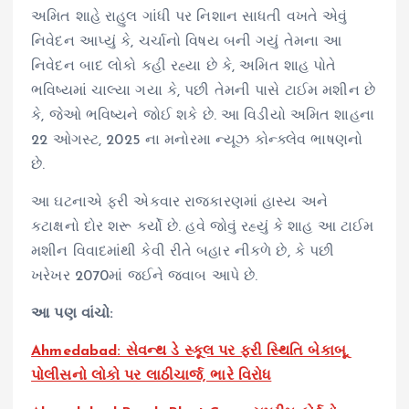
અમિત શાહે રાહુલ ગાંધી પર નિશાન સાધતી વખતે એવું
નિવેદન આપ્યું કે, ચર્ચાનો વિષય બની ગયું તેમના આ
નિવેદન બાદ લોકો કહી રહ્યા છે કે, અમિત શાહ પોતે
ભવિષ્યમાં ચાલ્યા ગયા કે, પછી તેમની પાસે ટાઈમ મશીન છે
કે, જેઓ ભવિષ્યને જોઈ શકે છે. આ વિડીયો અમિત શાહના
22 ઓગસ્ટ, 2025 ના મનોરમા ન્યૂઝ કોન્ક્લેવ ભાષણનો
છે.
આ ઘટનાએ ફરી એકવાર રાજકારણમાં હાસ્ય અને
કટાક્ષનો દોર શરૂ કર્યો છે. હવે જોવું રહ્યું કે શાહ આ ટાઈમ
મશીન વિવાદમાંથી કેવી રીતે બહાર નીકળે છે, કે પછી
ખરેખર 2070માં જઈને જવાબ આપે છે.
આ પણ વાંચો:
Ahmedabad: સેવન્થ ડે સ્કૂલ પર ફરી સ્થિતિ બેકાબૂ,
પોલીસનો લોકો પર લાઠીચાર્જ, ભારે વિરોધ