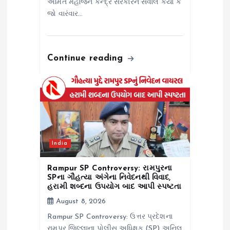
અમિત મહાજને કેન્દ્ર સરકારને સવાલ કર્યો કે
જો વારંવાર…
Continue reading
India
Rampur SP Controversy: રામપુરના
SPના ગૌહત્યા અંગેના નિવેદનથી વિવાદ,
હરામી શબ્દના ઉપયોગ બાદ આપી સ્પષ્ટતા
August 8, 2026
Rampur SP Controversy: ઉત્તર પ્રદેશના
રામપુર જિલ્લાના પોલીસ અધિક્ષક (SP) અનિલ