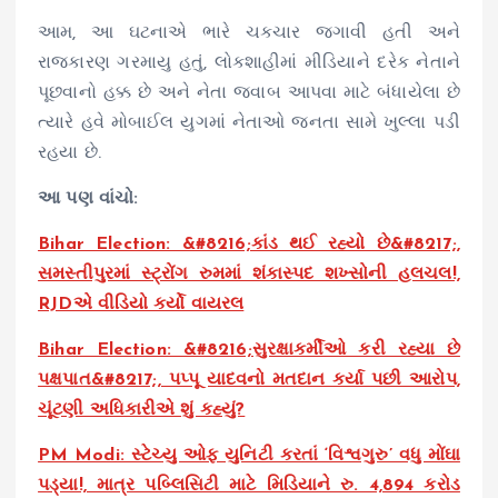
આમ, આ ઘટનાએ ભારે ચકચાર જગાવી હતી અને
રાજકારણ ગરમાયુ હતું, લોકશાહીમાં મીડિયાને દરેક નેતાને
પૂછવાનો હક્ક છે અને નેતા જવાબ આપવા માટે બંધાયેલા છે
ત્યારે હવે મોબાઈલ યુગમાં નેતાઓ જનતા સામે ખુલ્લા પડી
રહયા છે.
આ પણ વાંચો:
Bihar Election: &#8216;કાંડ થઈ રહ્યો છે&#8217;,
સમસ્તીપુરમાં સ્ટ્રોંગ રુમમાં શંકાસ્પદ શખ્સોની હલચલ!,
RJDએ વીડિયો કર્યો વાયરલ
Bihar Election: &#8216;સુરક્ષાકર્મીઓ કરી રહ્યા છે
પક્ષપાત&#8217;, પપ્પૂ યાદવનો મતદાન કર્યા પછી આરોપ,
ચૂંટણી અધિકારીએ શું કહ્યું?
PM Modi: સ્ટેચ્યુ ઓફ યુનિટી કરતાં ‘વિશ્વગુરુ’ વધુ મોંઘા
પડ્યા!, માત્ર પબ્લિસિટી માટે મિડિયાને રુ. 4,894 કરોડ