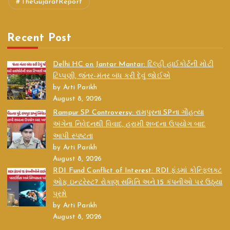
TheGujaratReport
Recent Post
Delhi HC on Jantar Mantar: દિલ્હી હાઈકોર્ટની મોટી
ટિપ્પણી, જંતર-મંતર બંધ કરી દેવું જોઈએ
by Arti Parikh
August 8, 2026
Rampur SP Controversy: રામપુરના SPના ગૌહત્યા
અંગેના નિવેદનથી વિવાદ, હરામી શબ્દના ઉપયોગ બાદ
આપી સ્પષ્ટતા
by Arti Parikh
August 8, 2026
RDI Fund Conflict of Interest: RDI ફંડમાં કોન્ફ્લિક્ટ
ઓફ ઇન્ટરેસ્ટ? રોકાણ સમિતિ અને 15 કંપનીઓ પર ઉઠ્યા
પ્રશ્નો
by Arti Parikh
August 8, 2026