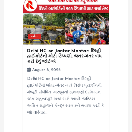
g
a
t
India
i
Delhi HC on Jantar Mantar: દિલ્હી
હાઈકોર્ટની મોટી ટિપ્પણી, જંતર-મંતર બંધ
કરી દેવું જોઈએ
o
August 8, 2026
n
Delhi HC on Jantar Mantar: દિલ્હી
હાઈકોર્ટમાં જંતર-મંતર ખાતે વિરોધ પ્રદર્શનની
મંજૂરી સંબંધિત અરજીની સુનાવણી દરમિયાન
એક મહત્વપૂર્ણ ચર્ચા સામે આવી. જસ્ટિસ
અમિત મહાજને કેન્દ્ર સરકારને સવાલ કર્યો કે
જો વારંવાર…