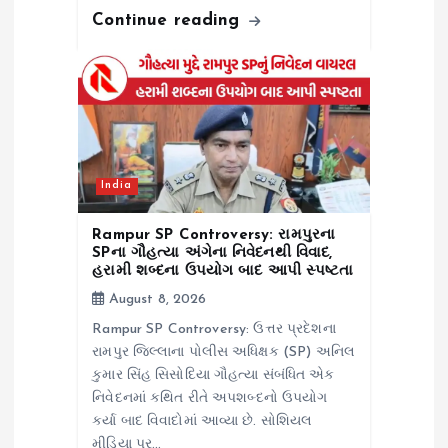
Continue reading
India
Rampur SP Controversy: રામપુરના
SPના ગૌહત્યા અંગેના નિવેદનથી વિવાદ,
હરામી શબ્દના ઉપયોગ બાદ આપી સ્પષ્ટતા
August 8, 2026
Rampur SP Controversy: ઉત્તર પ્રદેશના
રામપુર જિલ્લાના પોલીસ અધિક્ષક (SP) અનિલ
કુમાર સિંહ સિસોદિયા ગૌહત્યા સંબંધિત એક
નિવેદનમાં કથિત રીતે અપશબ્દનો ઉપયોગ
કર્યા બાદ વિવાદોમાં આવ્યા છે. સોશિયલ
મીડિયા પર…