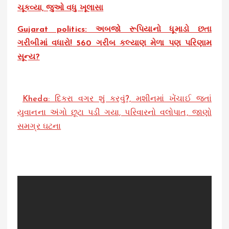
ચૂકવ્યા, જુઓ વધુ ખૂલાસા
Gujarat politics: અબજો રૂપિયાનો ધૂમાડો છતા
ગરીબીમાં વધારો! 560 ગરીબ કલ્યાણ મેળા પણ પરિણામ
સૂન્ય?
Kheda: દિકરા વગર શું કરવું?, મશીનમાં ખેંચાઈ જતાં
યુવાનના અંગો છૂટા પડી ગયા, પરિવારનો વલોપાત, જાણો
સમગ્ર ઘટના