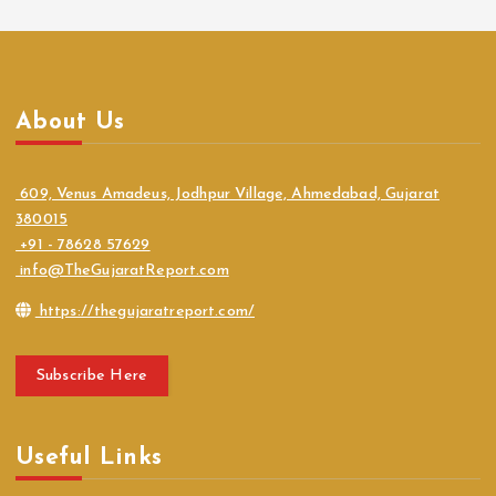
About Us
609, Venus Amadeus, Jodhpur Village, Ahmedabad, Gujarat
380015
+91 - 78628 57629
info@TheGujaratReport.com
https://thegujaratreport.com/
Subscribe Here
Useful Links