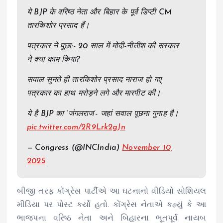
ये BJP के वरिष्ठ नेता और बिहार के पूर्व डिप्टी CM
तारकिशोर प्रसाद हैं।
पत्रकार ने पूछा:- 20 साल में मोदी-नीतीश की सरकार
ने क्या काम किया?
सवाल सुनते ही तारकिशोर प्रसाद नाराज हो गए,
पत्रकार का हाथ मरोड़ने लगे और मारपीट की।
ये है BJP का ‘जंगलराज’- जहां सवाल पूछना गुनाह है।
pic.twitter.com/2R9Lrk2gJn
— Congress (@INCIndia)
November 10,
2025
બીજી તરફ કોંગ્રેસ પાર્ટીએ આ ઘટનાનો વીડિયો સોશિયલ
મીડિયા પર પોસ્ટ કર્યો હતો. કોંગ્રેસ નેતાએ કહ્યું કે આ
ભાજપના વરિષ્ઠ નેતા અને બિહારના ભૂતપૂર્વ નાયબ