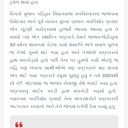
ટ્રોલ થયા હતા.
વિગતો મુજબ કટિહાર વિધાનસભા મતવિસ્તારના ભાજપના
ઉમેદવાર અને પૂર્વ નાયબ મુખ્ય પ્રધાન તારકિશોર પ્રસાદ
એક ચૂંટણી કાર્યક્રમમાં હાજરી આપવા આવ્યા હતા તે
સમયે ત્યાં એક સ્થાનિક પત્રકારે તેમને ભાજપ-જેડીયુના
20 વર્ષના શાસનમાં કેટલા કામો થયા?તે અંગે સવાલ પૂછતા
જ તેઓ ગુસ્સે થઈ ગયા હતા અને તેઓએ પત્રકારનો
હાથ મચકોડ્યો હતો પછી તેના પર હુમલો કર્યો એટલું જ
નહિ પણ નેતાના સાથીઓએ પણ પત્રકારને માર મારવા
એક થઈ ગયા. પત્રકારે વધુમાં પૂછ્યું હતુ કે તમે 2005થી
છો ને?. એટલામાં જ ભાજપ નેતાજી રોષે ભરાઈ ગયા હતા.
પત્રકારનું માઈક પકડી હાથ મચકોડી કાઢ્યો હતો.
ત્યારબાદ તારકિશોર પ્રસાદે તેના અંગરક્ષકોને પત્રકારની
અટકાયત કરવાનો અને તેને જેલમાં ધકેલી દેવા કહ્યું હતુ.