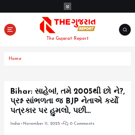
S
k
i
p
t
o
The Gujarat Report
c
o
n
Home
t
e
n
t
Bihar: સાહેબ!, તમે 2005થી છો ને?,
પ્રશ્ન સાંભળતા જ BJP નેતાએ કર્યો
પત્રકાર પર હુમલો, પછી…
India
November 11, 2025
0 Comments