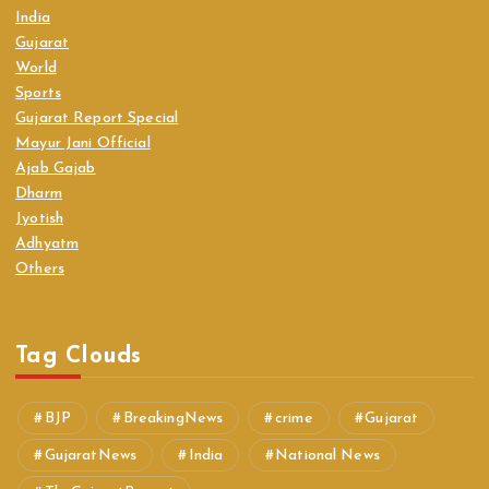
India
Gujarat
World
Sports
Gujarat Report Special
Mayur Jani Official
Ajab Gajab
Dharm
Jyotish
Adhyatm
Others
Tag Clouds
BJP
BreakingNews
crime
Gujarat
GujaratNews
India
National News