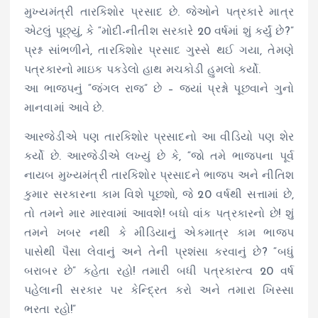
મુખ્યમંત્રી તારકિશોર પ્રસાદ છે. જેઓને પત્રકારે માત્ર
એટલું પૂછ્યું, કે “મોદી-નીતીશ સરકારે 20 વર્ષમાં શું કર્યું છે?”
પ્રશ્ન સાંભળીને, તારકિશોર પ્રસાદ ગુસ્સે થઈ ગયા, તેમણે
પત્રકારનો માઇક પકડેલો હાથ મચકોડી હુમલો કર્યો.
આ ભાજપનું “જંગલ રાજ” છે – જ્યાં પ્રશ્નો પૂછવાને ગુનો
માનવામાં આવે છે.
આરજેડીએ પણ તારકિશોર પ્રસાદનો આ વીડિયો પણ શેર
કર્યો છે. આરજેડીએ લખ્યું છે કે, “જો તમે ભાજપના પૂર્વ
નાયબ મુખ્યમંત્રી તારકિશોર પ્રસાદને ભાજપ અને નીતિશ
કુમાર સરકારના કામ વિશે પૂછશો, જે 20 વર્ષથી સત્તામાં છે,
તો તમને માર મારવામાં આવશે! બધો વાંક પત્રકારનો છે! શું
તમને ખબર નથી કે મીડિયાનું એકમાત્ર કામ ભાજપ
પાસેથી પૈસા લેવાનું અને તેની પ્રશંસા કરવાનું છે? “બધું
બરાબર છે” કહેતા રહો! તમારી બધી પત્રકારત્વ 20 વર્ષ
પહેલાની સરકાર પર કેન્દ્રિત કરો અને તમારા ખિસ્સા
ભરતા રહો!”