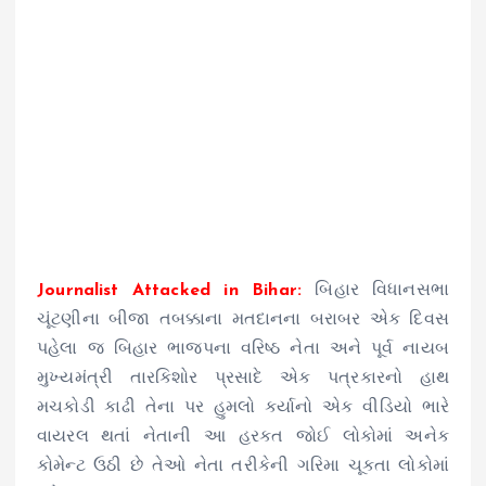
Journalist Attacked in Bihar:
બિહાર વિધાનસભા
ચૂંટણીના બીજા તબક્કાના મતદાનના બરાબર એક દિવસ
પહેલા જ બિહાર ભાજપના વરિષ્ઠ નેતા અને પૂર્વ નાયબ
મુખ્યમંત્રી તારકિશોર પ્રસાદે એક પત્રકારનો હાથ
મચકોડી કાઢી તેના પર હુમલો કર્યાનો એક વીડિયો ભારે
વાયરલ થતાં નેતાની આ હરકત જોઈ લોકોમાં અનેક
કોમેન્ટ ઉઠી છે તેઓ નેતા તરીકેની ગરિમા ચૂકતા લોકોમાં