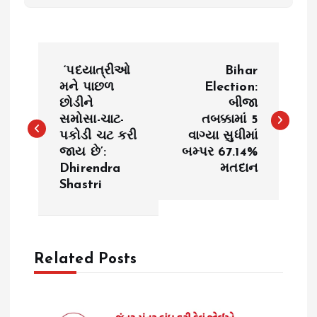
P
‘પદયાત્રીઓ
Bihar
o
મને પાછળ
Election:
છોડીને
બીજા
સમોસા-ચાટ-
તબક્કામાં 5
s
પકોડી ચટ કરી
વાગ્યા સુધીમાં
જાય છે’:
બમ્પર 67.14%
t
Dhirendra
મતદાન
Shastri
n
a
Related Posts
v
i