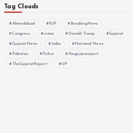
Tag Clouds
Ahmedabad
BJP
BreakingNews
Congress
crime
Donald Trump
Gujarat
GujaratNews
India
National News
Pakistan
Police
thegujarareport
TheGujaratReport
UP