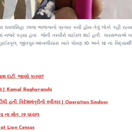
 ધવલસિંહા ઝાલા ભાજપાનો પ્રચાર કર્યો હોય તેવું લોકો કહી રહ્ય
પતાં નજરે પડ્યા હતા. જેની તસ્વીરો વાઈરલ થઈ હતી. ધારસભ્યએ 
ઈસ્કૂલ, જીતપુર-આંબલીયારા ખાતે ધોરણ 10 અને 12 ના વિદ્યાર્થ
લાશ દાટી, જાણો કારણ?
ાયા | Kamal Raghuvanshi
ીધી હતી, વિદેશમંત્રીનો સ્વીકાર | Operation Sindoor
 2 ના મોત, 19 ઘાયલ
arat Lion Census