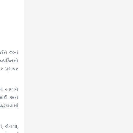
ઈને જતાં
વ્યક્તિનો
ર પ્રાચર
ાં બાળકો
 મોદી અને
ેંચવામાં
ી, ચેનલો,