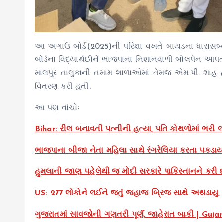
આ અગાઉ બોર્ડ(2025)ની પરિક્ષા વખતે બાયડના ધારાસબ્ય
બોર્ડના વિદ્યાર્થઈોને ભાજપાના નિશાનવાળી બોલપેન આ
માલપુર તાલુકાની તમામ શાળાઓમાં તેમજ એમ.પી. શાહ હા
વિતરણ કરી હતી.
આ પણ વાંચોઃ
Bihar: રીલ બનાવતી પત્નીની હત્યા, પતિ કોથળોમાં ભરી 
ભાજપાના બીજા નેતા મહિલા સાથે રંગરેલિયા કરતા પકડ
હુમલાની જાણ પહેલેથી જ મોદી સરકારે પાકિસ્તાનને કરી દ
US: 277 લોકોને લઈને જતું જહાજ બ્રિજ સાથે અથડાયુ,
ગુજરાતમાં સાવજોની ગણતરી પૂર્ણ, જાહેરાત બાકી | Guj