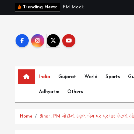
S
P
M
M
o
d
i
:
ભ
ર
ત
મ
ન
Trending News:
k
i
p
t
o
c
o
n
t
India
Gujarat
World
Sports
Gu
e
Adhyatm
Others
n
t
Home
Bihar: PM મોદીનો સ્કૂલ બેગ પર પ્રચાર કેટલો ય