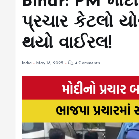
Bihar: PM મોદી
પ્રચાર કેટલો ય
થયો વાઈરલ!
India
May 18, 2025
4 Comments