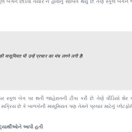
લ બેગને છોડવા તૈયાર ન હોવાનું સાબિત થયું છે. તેણે સ્કૂલ બેગને જ
 मासूमियत भी उन्हें प्रचार का मंच लगने लगी है!
પર સ્કૂલ બેગ પર થતી જાહેરાતની ટીકા કરી છે. તેણે વીડિયો શેર ક
 છે કે બાળકોની માસૂમિયત પણ તેમને પ્રચાર માટેનું પ્લેટફોર્મ 
દ્યાર્થીઓને આપી હતી