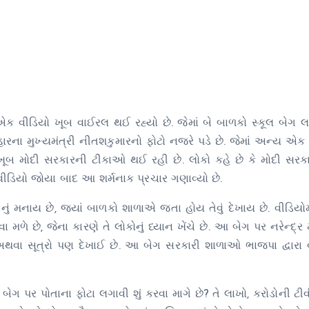
ક વીડિયો ખૂબ વાઈરલ થઈ રહ્યો છે. જેમાં બે બાળકો સ્કૂલ બેગ લ
હારના મુખ્યમંત્રી નીતશકુમારનો ફોટો નજરે પડે છે. જેમાં અન્ય એક 
ૂબ મોદી સરકારની ટીકાઓ થઈ રહી છે. લોકો કહે છે કે મોદી સરકા
 વીડિયો જોયા બાદ આ શર્મનાક પ્રચાર ગણાવ્યો છે.
મનાય છે, જ્યાં બાળકો શાળાએ જતા હોય તેવું દેખાય છે. વીડિયોમ
 છે, જેના કારણે તે લોકોનું ધ્યાન ખેંચે છે. આ બેગ પર નરેન્દ્ર
વા સૂત્રો પણ દેખાઈ છે. આ બેગ સરકારી શાળાઓ ભાજપા દ્વારા વહ
ગ પર પોતાના ફોટા લગાવી શું કરવા માગે છે? તે લાખો, કરોડોની ટીવ