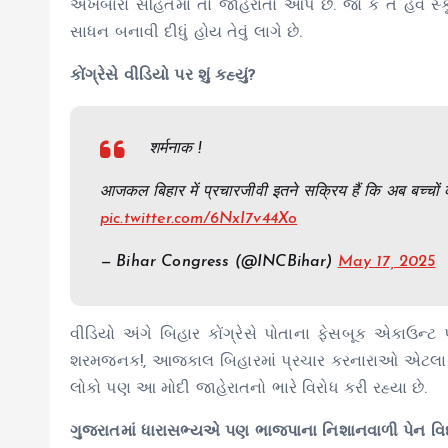
અખબારો સહિતમાં તો જાહેરાતો આપે છે. જો કે તે હવે સ્કૂ
સાધન બનાવી દીધું હોય તેવું લાગે છે.
કોંગ્રેસે વીડિયો પર શું કહ્યું?
शर्मनाक !
आजकल बिहार में प्रचारजीवी इतने सक्रिय हैं कि अब बच्चों की
pic.twitter.com/6NxI7v44Xo
— Bihar Congress (@INCBihar)
May 17, 2025
વીડિયો અંગે બિહાર કોંગ્રેસે પોતાના ફેસબૂક એકાઉન્ટ 
શરમજનક!, આજકાલ બિહારમાં પ્રચાર કરનારાઓ એટલા સક્રિય
લોકો પણ આ મોદી જાહેરાતનો ભારે વિરોધ કરી રહ્યા છે.
ગુજરાતમાં ધારાસભ્યએ પણ ભાજપાના નિશાનવાળી પેન વિ