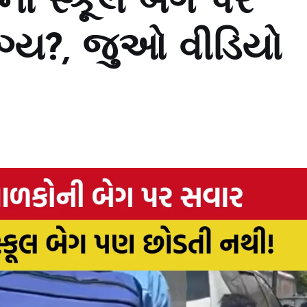
નો સ્કૂલ બેગ પર
ોગ્ય?, જુઓ વીડિયો