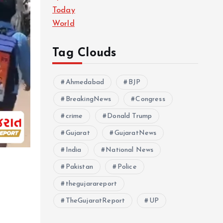
Today
World
Tag Clouds
Ahmedabad
BJP
BreakingNews
Congress
crime
Donald Trump
Gujarat
GujaratNews
India
National News
Pakistan
Police
thegujarareport
TheGujaratReport
UP