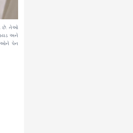
ા છે. તેઓ
બાયડ અને
ીઓને પેન