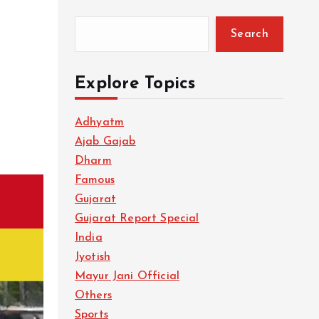
Search
Explore Topics
Adhyatm
Ajab Gajab
Dharm
Famous
Gujarat
Gujarat Report Special
India
Jyotish
Mayur Jani Official
Others
Sports