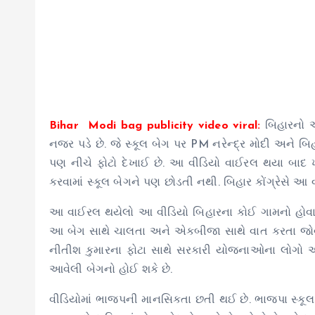
Bihar Modi bag publicity video viral:
બિહારનો એ
નજર પડે છે. જે સ્કૂલ બેગ પર PM નરેન્દ્ર મોદી અને બિ
પણ નીચે ફોટો દેખાઈ છે. આ વીડિયો વાઈરલ થયા બાદ ખ
કરવામાં સ્કૂલ બેગને પણ છોડતી નથી. બિહાર કોંગ્રેસે આ
આ વાઈરલ થયેલો આ વીડિયો બિહારના કોઈ ગામનો હોવાનું 
આ બેગ સાથે ચાલતા અને એકબીજા સાથે વાત કરતા જોવા મળે
નીતીશ કુમારના ફોટા સાથે સરકારી યોજનાઓના લોગો અથ
આવેલી બેગનો હોઈ શકે છે.
વીડિયોમાં ભાજપની માનસિકતા છતી થઈ છે. ભાજપા સ્કૂલ બે