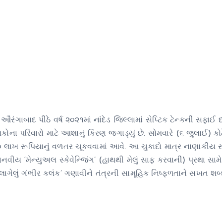
 ઔરંગાબાદ પીઠે વર્ષ ૨૦૨૧માં નાંદેડ જિલ્લામાં સેપ્ટિક ટેન્કની સફાઈ
ના પરિવારો માટે આશાનું કિરણ જગાડ્યું છે. સોમવારે (૬ જુલાઈ) કોર્
૩૦ લાખ રૂપિયાનું વળતર ચૂકવવામાં આવે. આ ચુકાદો માત્ર નાણાકીય
માનવીય ‘મેન્યુઅલ સ્કેવેન્જિંગ’ (હાથથી મેલું સાફ કરવાની) પ્રથા સા
ેલું ગંભીર કલંક’ ગણાવીને તંત્રની સામૂહિક નિષ્ફળતાને સખત શબ્દ