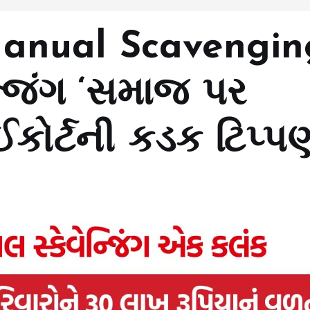
nual Scavengin
ન્જિંગ ‘સમાજ પર
ાઈકોર્ટની કડક ટિપ્પ