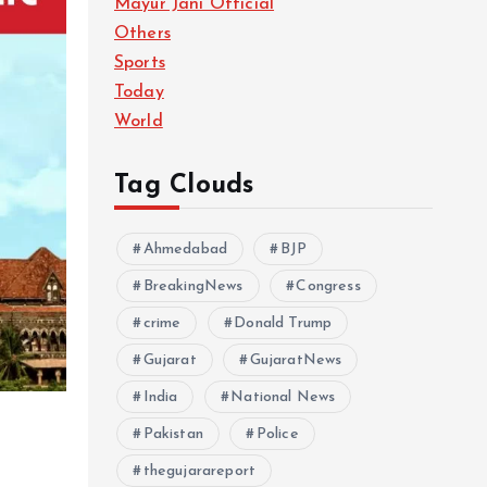
Mayur Jani Official
Others
Sports
Today
World
Tag Clouds
Ahmedabad
BJP
BreakingNews
Congress
crime
Donald Trump
Gujarat
GujaratNews
India
National News
Pakistan
Police
thegujarareport