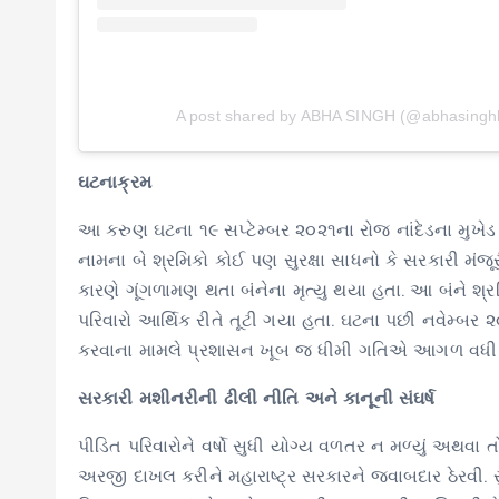
A post shared by ABHA SINGH (@abhasingh
ઘટનાક્રમ
આ કરુણ ઘટના ૧૯ સપ્ટેમ્બર ૨૦૨૧ના રોજ નાંદેડના મુખે
નામના બે શ્રમિકો કોઈ પણ સુરક્ષા સાધનો કે સરકારી મંજૂર
કારણે ગૂંગળામણ થતા બંનેના મૃત્યુ થયા હતા. આ બંને શ્
પરિવારો આર્થિક રીતે તૂટી ગયા હતા. ઘટના પછી નવેમ્બ
કરવાના મામલે પ્રશાસન ખૂબ જ ધીમી ગતિએ આગળ વધી રહ્
સરકારી મશીનરીની ઢીલી નીતિ અને કાનૂની સંઘર્ષ
પીડિત પરિવારોને વર્ષો સુધી યોગ્ય વળતર ન મળ્યું અથવા 
અરજી દાખલ કરીને મહારાષ્ટ્ર સરકારને જવાબદાર ઠેરવી