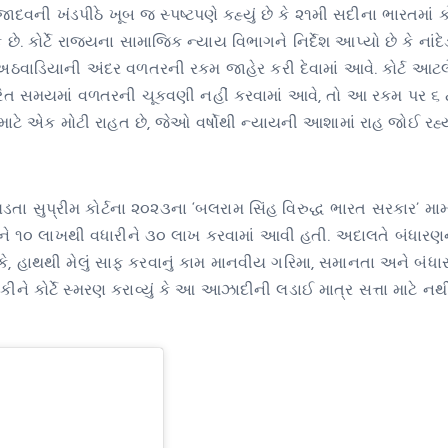
જાદવની ખંડપીઠે ખૂબ જ સ્પષ્ટપણે કહ્યું છે કે ૨૧મી સદીના ભારતમાં
 કોર્ટે રાજ્યના સામાજિક ન્યાય વિભાગને નિર્દેશ આપ્યો છે કે નાંદે
અઠવાડિયાની અંદર વળતરની રકમ જાહેર કરી દેવામાં આવે. કોર્ટ આટ
રિત સમયમાં વળતરની ચૂકવણી નહીં કરવામાં આવે, તો આ રકમ પર ૬ ટ
ો માટે એક મોટી રાહત છે, જેઓ વર્ષોથી ન્યાયની આશામાં રાહ જોઈ રહ્
ા સુપ્રીમ કોર્ટના ૨૦૨૩ના ‘બલરામ સિંહ વિરુદ્ધ ભારત સરકાર’ મા
કમને ૧૦ લાખથી વધારીને ૩૦ લાખ કરવામાં આવી હતી. અદાલતે બંધારણ
કે, હાથથી મેલું સાફ કરવાનું કામ માનવીય ગરિમા, સમાનતા અને બંધ
ંકીને કોર્ટે સ્મરણ કરાવ્યું કે આ આઝાદીની લડાઈ માત્ર સત્તા માટે નથી