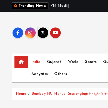
S
P
M
M
o
d
i
:
ભ
ર
ત
મ
Trending News:
k
i
p
t
o
c
o
n
t
India
Gujarat
World
Sports
Gu
e
Adhyatm
Others
n
t
Home
Bombay HC Manual Scavenging: મેન્યુઅલ સ્કેવે