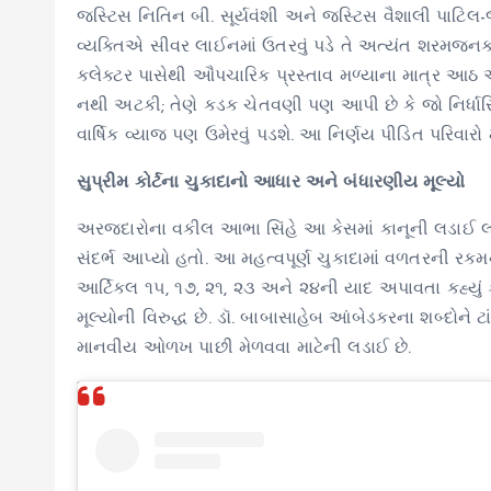
જસ્ટિસ નિતિન બી. સૂર્યવંશી અને જસ્ટિસ વૈશાલી પાટિલ-
વ્યક્તિએ સીવર લાઈનમાં ઉતરવું પડે તે અત્યંત શરમજનક છે.
કલેક્ટર પાસેથી ઔપચારિક પ્રસ્તાવ મળ્યાના માત્ર આઠ 
નથી અટકી; તેણે કડક ચેતવણી પણ આપી છે કે જો નિર્ધા
વાર્ષિક વ્યાજ પણ ઉમેરવું પડશે. આ નિર્ણય પીડિત પરિવાર
સુપ્રીમ કોર્ટના ચુકાદાનો આધાર અને બંધારણીય મૂલ્યો
અરજદારોના વકીલ આભા સિંહે આ કેસમાં કાનૂની લડાઈ લડત
સંદર્ભ આપ્યો હતો. આ મહત્વપૂર્ણ ચુકાદામાં વળતરની ર
આર્ટિકલ ૧૫, ૧૭, ૨૧, ૨૩ અને ૨૪ની યાદ અપાવતા કહ્યું 
મૂલ્યોની વિરુદ્ધ છે. ડૉ. બાબાસાહેબ આંબેડકરના શબ્દોને ટા
માનવીય ઓળખ પાછી મેળવવા માટેની લડાઈ છે.