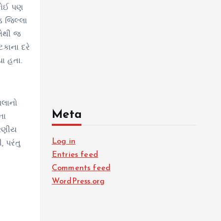
 કોઈ પણ
ડ જિલ્લા
લેથી જ
કાના દરે
યા હતા.
મલાનો
Meta
ના
ારણીય
Log in
, પરંતુ
Entries feed
Comments feed
WordPress.org