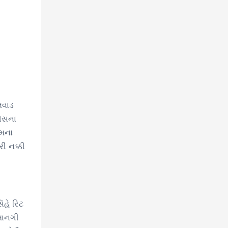
લવાડ
ગેસના
ેમના
ી નક્કી
ંહે રિટ
ખાનગી