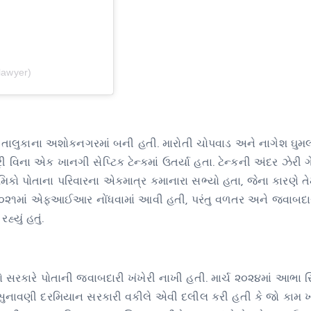
lawyer)
ડ તાલુકાના અશોકનગરમાં બની હતી. મારોતી ચોપવાડ અને નાગેશ ઘુમ
ી વિના એક ખાનગી સેપ્ટિક ટેન્કમાં ઉતર્યા હતા. ટેન્કની અંદર ઝેરી 
રમિકો પોતાના પરિવારના એકમાત્ર કમાનારા સભ્યો હતા, જેના કારણે ત
ર ૨૦૨૧માં એફઆઈઆર નોંધવામાં આવી હતી, પરંતુ વળતર અને જવાબદાર
યું હતું.
તો સરકારે પોતાની જવાબદારી ખંખેરી નાખી હતી. માર્ચ ૨૦૨૪માં આભા સિ
. સુનાવણી દરમિયાન સરકારી વકીલે એવી દલીલ કરી હતી કે જો કામ 