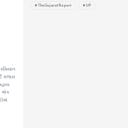
TheGujaratReport
UP
 દરમિયાન
ટે રાજ્ય
 સહાય
મે એક
ોમાં