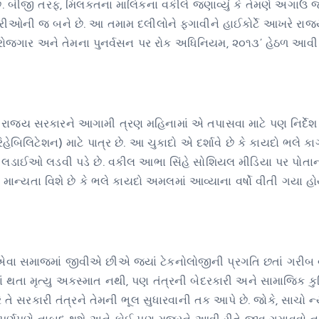
. બીજી તરફ, મિલકતના માલિકના વકીલે જણાવ્યું કે તેમણે અગાઉ 
રીઓની જ બને છે. આ તમામ દલીલોને ફગાવીને હાઈકોર્ટે આખરે રાજ્
રીકે રોજગાર અને તેમના પુનર્વસન પર રોક અધિનિયમ, ૨૦૧૩’ હેઠળ આવી 
 રાજ્ય સરકારને આગામી ત્રણ મહિનામાં એ તપાસવા માટે પણ નિર્દે
રિહેબિલિટેશન) માટે પાત્ર છે. આ ચુકાદો એ દર્શાવે છે કે કાયદો ભલે 
 લડાઈઓ લડવી પડે છે. વકીલ આભા સિંહે સોશિયલ મીડિયા પર પોતા
તુ એ માન્યતા વિશે છે કે ભલે કાયદો અમલમાં આવ્યાના વર્ષો વીતી ગયા 
ા સમાજમાં જીવીએ છીએ જ્યાં ટેકનોલોજીની પ્રગતિ છતાં ગરીબ વ
માં થતા મૃત્યુ અકસ્માત નથી, પણ તંત્રની બેદરકારી અને સામાજિક ક
તે સરકારી તંત્રને તેમની ભૂલ સુધારવાની તક આપે છે. જોકે, સાચો ન