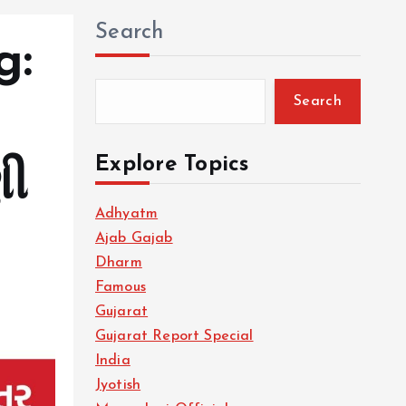
Search
g:
Search
Explore Topics
ણી
Adhyatm
Ajab Gajab
Dharm
Famous
Gujarat
Gujarat Report Special
India
Jyotish