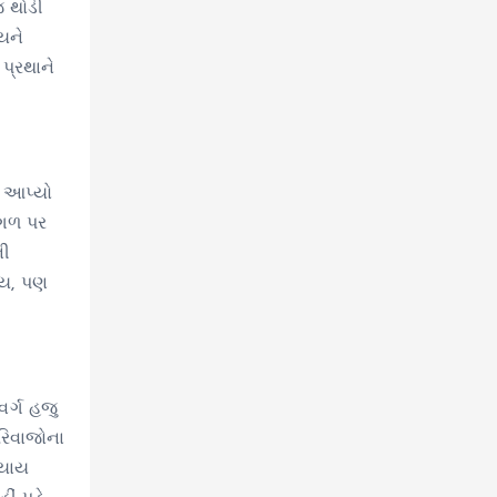
જ થોડી
યને
પ્રથાને
શ આપ્યો
કાગળ પર
ની
હોય, પણ
ર્ગ હજુ
ુરિવાજોના
્યાય