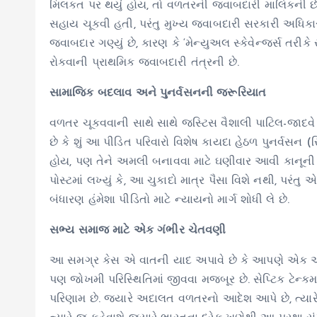
મિલકત પર થયું હોય, તો વળતરની જવાબદારી માલિકની છે
સહાય ચૂકવી હતી, પરંતુ મુખ્ય જવાબદારી સરકારી અધિકા
જવાબદાર ગણ્યું છે, કારણ કે ‘મેન્યુઅલ સ્કેવેન્જર્સ ત
રોકવાની પ્રાથમિક જવાબદારી તંત્રની છે.
સામાજિક બદલાવ અને પુનર્વસનની જરૂરિયાત
વળતર ચૂકવવાની સાથે સાથે જસ્ટિસ વૈશાલી પાટિલ-જાદવે
છે કે શું આ પીડિત પરિવારો વિશેષ કાયદા હેઠળ પુનર્વસન (
હોય, પણ તેને અમલી બનાવવા માટે ઘણીવાર આવી કાનૂની
પોસ્ટમાં લખ્યું કે, આ ચુકાદો માત્ર પૈસા વિશે નથી, પરં
બંધારણ હંમેશા પીડિતો માટે ન્યાયનો માર્ગ શોધી લે છે.
સભ્ય સમાજ માટે એક ગંભીર ચેતવણી
આ સમગ્ર કેસ એ વાતની યાદ અપાવે છે કે આપણે એક એવ
પણ જોખમી પરિસ્થિતિમાં જીવવા મજબૂર છે. સેપ્ટિક ટેન્ક
પરિણામ છે. જ્યારે અદાલત વળતરનો આદેશ આપે છે, ત્યારે 