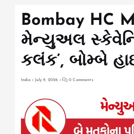
Bombay HC Ma
મેન્યુઅલ સ્કેવે
કલંક’, બોમ્બે હ
India
July 9, 2026
0 Comments