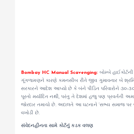
Bombay HC Manual Scavenging:
બોમ્બે હાઈકોર્ટની
ગૂંગળામણને કારણે કમનસીબ રીતે જીવ ગુમાવનાર બે શ્રમિકો
સરકારને આદેશ આપ્યો છે કે બંને પીડિત પરિવારોને ૩૦-
પૂરતો મર્યાદિત નથી, પરંતુ તે દેશમાં હજુ પણ પ્રવર્તતી અ
જોરદાર તમાચો છે. અદાલતે આ ઘટનાને ‘સભ્ય સમાજ પર લાગ
વખોડી છે.
સંવેદનહીનતા સામે કોર્ટનું કડક વલણ