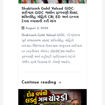
n
Shaktisinh Gohil Valsad GIDC:
સરીગામ GIDC જમીન ફાળવણી વિવાદ,
શક્તિસિંહ ગોહિલે CBI, ED અને ઇન્કમ
ટેક્સ તપાસની કરી માંગ
August 6, 2026
Shaktisinh Gohil Valsad GIDC: કોંગ્રેસના
પૂર્વ રાજ્યસભા સાંસદ શક્તિસિંહ ગોહિલે
વલસાડ જિલ્લાના ઉમરગામ તાલુકાના સરીગામ
ઇન્ડસ્ટ્રીયલ એસ્ટેટ (GIDC)માં જમીન
ફાળવણી અને વહીવટી પ્રક્રિયાને લઈને
ગંભીર પ્રશ્નો ઉઠાવ્યા છે. તેમણે આરોપ…
Continue reading