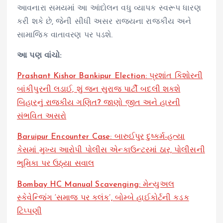
આવનારા સમયમાં આ આંદોલન વધુ વ્યાપક સ્વરૂપ ધારણ
કરી શકે છે, જેની સીધી અસર રાજ્યના રાજકીય અને
સામાજિક વાતાવરણ પર પડશે.
આ પણ વાંચો:
Prashant Kishor Bankipur Election: પ્રશાંત કિશોરની
બાંકીપુરની લડાઈ, શું જન સુરાજ પાર્ટી બદલી શકશે
બિહારનું રાજકીય ગણિત? જાણો જીત અને હારની
સંભવિત અસરો
Baruipur Encounter Case: બારુઈપુર દુષ્કર્મ-હત્યા
કેસમાં મુખ્ય આરોપી પોલીસ એન્કાઉન્ટરમાં ઠાર, પોલીસની
ભૂમિકા પર ઉઠ્યા સવાલ
Bombay HC Manual Scavenging: મેન્યુઅલ
સ્કેવેન્જિંગ ‘સમાજ પર કલંક’, બોમ્બે હાઈકોર્ટની કડક
ટિપ્પણી