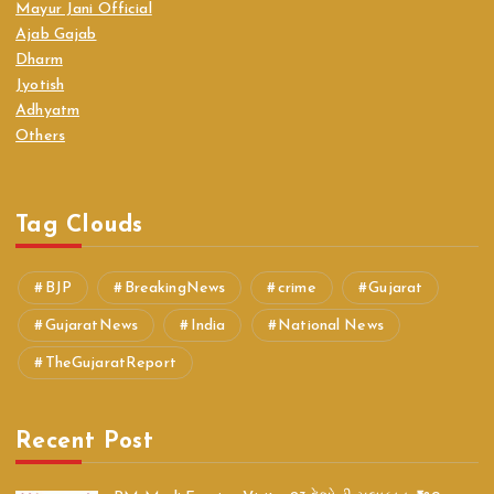
Mayur Jani Official
Ajab Gajab
Dharm
Jyotish
Adhyatm
Others
Tag Clouds
BJP
BreakingNews
crime
Gujarat
GujaratNews
India
National News
TheGujaratReport
Recent Post