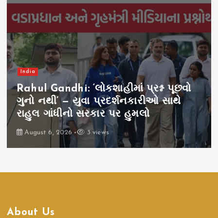
India
Rahul Gandhi: ‘લોકશાહીમાં પ્રશ્ન પૂછવો
ગુનો નથી’ — યુવા પ્રદર્શનકારીઓ સાથે
રાહુલ ગાંધીનો સરકાર પર હુમલો
August 6, 2026
3 views
About Us