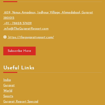
609, Venus Amadeus, Jodhpur Village, Ahmedabad, Gujarat
380015
+91 - 78628 57629
info@TheGujaratReport.com
https://thegujaratreport.com/
Subscribe Here
Useful Links
India
Gujarat
World
Sports
Gujarat Report Special