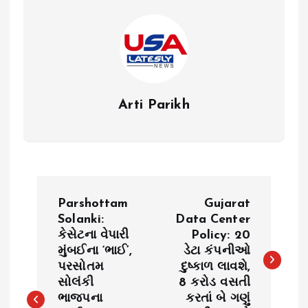
Arti Parikh
P
Parshottam
Gujarat
o
Solanki:
Data Center
કેસેટના વેપારી
Policy: 20
મુંબઈના ‘ભાઈ’,
ડેટા કંપનીઓ
s
પરસોતમ
દુષ્કાળ લાવશે,
સોલંકી
8 કરોડ વસતી
t
ભાજપના
કરતાં બે ગણું