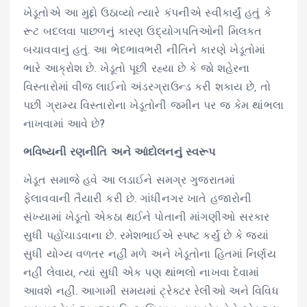
ખેડૂતોએ આ મુદ્દો ઉઠાવ્યો ત્યારે કંપનીએ સ્વીકાર્યું હતું કે
રૂટ બદલવા પાછળનું કારણ ઉદ્યોગપતિઓની મિલકત
બચાવવાનું હતું. આ ભેદભાવભરી નીતિને કારણે ખેડૂતોમાં
ભારે આક્રોશ છે. ખેડૂતો પૂછી રહ્યા છે કે જો શહેરના
વિસ્તારોમાં વીજ લાઈનો અંડરગ્રાઉન્ડ કરી શકાય છે, તો
પછી ગ્રામ્ય વિસ્તારોના ખેડૂતોની જમીન પર જ કેમ થાંભલા
નાખવામાં આવે છે?
ભવિષ્યની રણનીતિ અને આંદોલનનું સ્વરૂપ
ખેડૂત સમાજે હવે આ લડાઈને સમગ્ર ગુજરાતમાં
ફેલાવવાની તૈયારી કરી છે. ગાંધીનગર ખાતે હજારોની
સંખ્યામાં ખેડૂતો એકઠા થઈને પોતાની માંગણીઓ સરકાર
સુધી પહોંચાડવાના છે. રમેશભાઈએ સ્પષ્ટ કર્યું છે કે જ્યાં
સુધી યોગ્ય વળતર નહીં મળે અને ખેડૂતોના હિતમાં નિર્ણય
નહીં લેવાય, ત્યાં સુધી એક પણ થાંભલો નાખવા દેવામાં
આવશે નહીં. આગામી સમયમાં ટ્રેક્ટર રેલીઓ અને વિવિધ