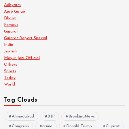
Adhyatm
Ajab Gajab
Dharm
Famous
Gujarat
Gujarat Report Special
India
Jyotish
Mayur Jani Official
Others
Sports
Today
World
Tag Clouds
Ahmedabad
BJP
BreakingNews
Congress
crime
Donald Trump
Gujarat