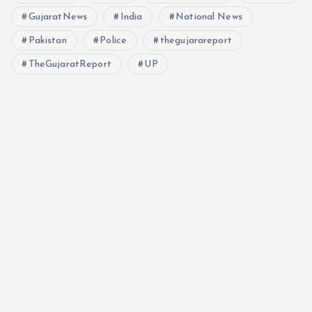
GujaratNews
India
National News
Pakistan
Police
thegujarareport
TheGujaratReport
UP