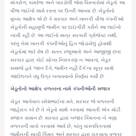
માંગરોળ, કામરેજ અને બારડોલી જેવા વિસ્તારોમાં ખેડૂતો આ
વીજ લાઈનો સામે રસ્તા પર ઉતરી આવ્યા છે. ખેડૂતોનો
મુખ્ય આક્ષેપ એ છે કે સરકાર અને ખાનગી વીજ કંપનીઓ
ખેડૂતોની મહામૂલી જમીન પર દાદાગીરી કરીને આ લાઈનો
નાખી રહી છે. આ લાઈનો માત્ર સરકારી પ્રોજેક્ટ નથી,
પરંતુ તેમાં ખાનગી કંપનીઓનું હિત જોડાયેલું હોવાથી
ખેડૂતોમાં ભારે રોષ છે. સતત રજૂઆતો અને આજીજી છતાં
સરકાર દ્વારા કોઈ યોગ્ય નિરાકરણ ન આવતા, ખેડૂત
સમાજે હવે ‘જાન દેંગે, જમીન નહીં દેંગે’ના સૂત્ર સાથે
આંદોલનને વધુ ઉગ્ર બનાવવાનો નિર્ણય કર્યો છે.
ખેડૂતોનો આક્ષેપ: વળતરના નામે કંપનીઓની મજાક
ખેડૂત આગેવાન રમેશભાઈના મતે, સરકાર જે વળતરની
જાહેરાત કરે છે તે ખેડૂતો સાથે કરવામાં આવતી એક મોટી
મજાક સમાન છે. સરકાર દ્વારા બજાર કિંમતના બે ગણા
વળતરની વાતો કરવામાં આવે છે, પરંતુ વાસ્તવિકતામાં
જમીનની સાચી કિંમત અને સરકાર દ્વારા ચૂકવાતા વળતર