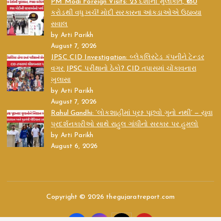
PM Modi Foreign Visits: 23 દેશોની મુલાકાત, ₹180
કરોડથી વધુ ખર્ચ! મોદી સરકારના આંકડાઓએ ઉઠાવ્યા
સવાલ
by Arti Parikh
August 7, 2026
JPSC CID Investigation: બ્લેકલિસ્ટેડ કંપનીને ટેન્ડર
વગર JPSC પરીક્ષાનો ઠેકો? CID તપાસમાં ચોંકાવનારા
ખુલાસા
by Arti Parikh
August 7, 2026
Rahul Gandhi: ‘લોકશાહીમાં પ્રશ્ન પૂછવો ગુનો નથી’ — યુવા
પ્રદર્શનકારીઓ સાથે રાહુલ ગાંધીનો સરકાર પર હુમલો
by Arti Parikh
August 6, 2026
Copyright © 2026 thegujaratreport.com