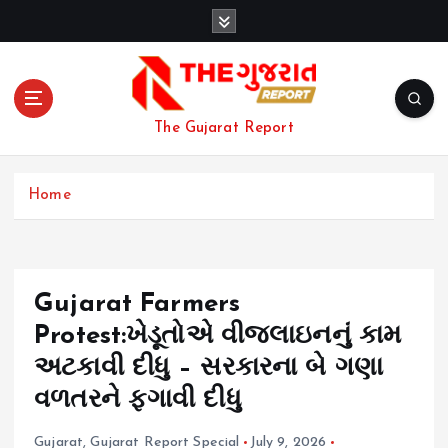
S
k
i
p
t
o
The Gujarat Report
c
o
n
Home
t
e
n
t
Gujarat Farmers
Protest:ખેડૂતોએ વીજલાઇનનું કામ
અટકાવી દીધુ – સરકારના બે ગણા
વળતરને ફગાવી દીધુ
Gujarat
,
Gujarat Report Special
July 9, 2026