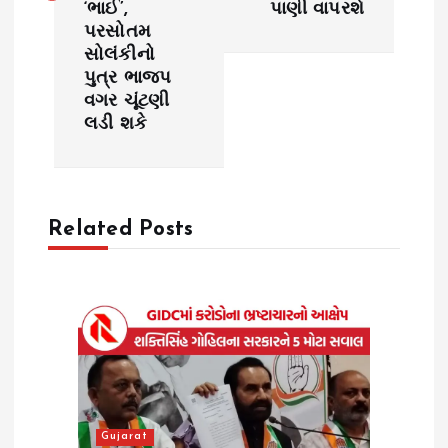
‘ભાઈ’,
પાણી વાપરશે
n
પરસોતમ
સોલંકીનો
a
પુત્ર ભાજપ
વગર ચૂંટણી
v
લડી શકે
i
g
Related Posts
a
t
i
o
Gujarat