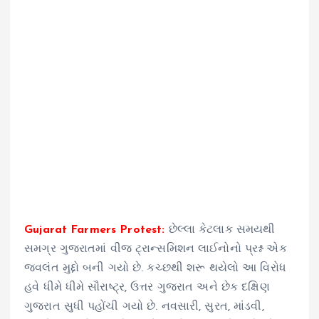
Gujarat Farmers Protest:
છેલ્લા કેટલાક સમયથી
સમગ્ર ગુજરાતમાં વીજ ટ્રાન્સમિશન લાઈનોનો પ્રશ્ન એક
જ્વલંત મુદ્દો બની ગયો છે. કચ્છથી શરૂ થયેલો આ વિરોધ
હવે ધીમે ધીમે સૌરાષ્ટ્ર, ઉત્તર ગુજરાત અને છેક દક્ષિણ
ગુજરાત સુધી પહોંચી ગયો છે. નવસારી, સુરત, માંડવી,