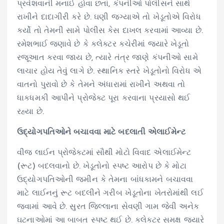
પ્રવેશવાની મનાઈ હોવા છતાં, કંપનીઓ પોલીસને સાથે
રાખીને દાદાગીરી કરે છે. ઘણી જગ્યાએ તો ખેડૂતોએ વિરોધ
કર્યો તો તેમની સામે પોલીસ કેસ દાખલ કરવામાં આવ્યા છે.
રમેશભાઈ જણાવે છે કે કલેક્ટર કચેરીમાં જ્યારે ખેડૂતો
રજૂઆત કરવા જાય છે, ત્યારે તંત્ર જાણે કંપનીઓ સામે
લાચાર હોય તેવું લાગે છે. સ્થાનિક સ્તરે ખેડૂતોનો વિરોધ એ
વાતનો પુરાવો છે કે તેમને અંધારામાં રાખીને અથવા તો
ધાકધમકી આપીને પ્રોજેક્ટ પૂરા કરવાના પ્રયાસો થઈ
રહ્યા છે.
ઉદ્યોગપતિઓને બચાવવા માટે બદલાતી એલાઈમેન્ટ
વીજ લાઈન પ્રોજેક્ટમાં સૌથી મોટો વિવાદ એલાઈમેન્ટ
(રૂટ) બદલવાનો છે. ખેડૂતોનો સ્પષ્ટ આરોપ છે કે મોટા
ઉદ્યોગપતિઓની જમીન કે તેમના બાંધકામને બચાવવા
માટે લાઈનનું રૂટ બદલીને ગરીબ ખેડૂતોના ખેતરોમાંથી લઈ
જવામાં આવે છે. સુરત જિલ્લાના સેવણી ગામ જેવી અનેક
ઘટનાઓમાં આ બાબત સ્પષ્ટ થઈ છે. કલેક્ટર સમક્ષ જ્યારે