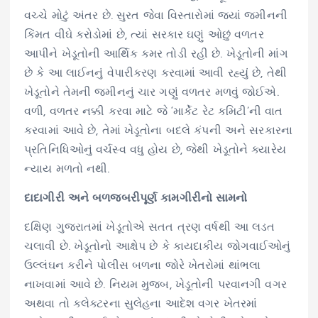
વચ્ચે મોટું અંતર છે. સુરત જેવા વિસ્તારોમાં જ્યાં જમીનની
કિંમત વીઘે કરોડોમાં છે, ત્યાં સરકાર ઘણું ઓછું વળતર
આપીને ખેડૂતોની આર્થિક કમર તોડી રહી છે. ખેડૂતોની માંગ
છે કે આ લાઈનનું વેપારીકરણ કરવામાં આવી રહ્યું છે, તેથી
ખેડૂતોને તેમની જમીનનું ચાર ગણું વળતર મળવું જોઈએ.
વળી, વળતર નક્કી કરવા માટે જે ‘માર્કેટ રેટ કમિટી’ની વાત
કરવામાં આવે છે, તેમાં ખેડૂતોના બદલે કંપની અને સરકારના
પ્રતિનિધિઓનું વર્ચસ્વ વધુ હોય છે, જેથી ખેડૂતોને ક્યારેય
ન્યાય મળતો નથી.
દાદાગીરી અને બળજબરીપૂર્ણ કામગીરીનો સામનો
દક્ષિણ ગુજરાતમાં ખેડૂતોએ સતત ત્રણ વર્ષથી આ લડત
ચલાવી છે. ખેડૂતોનો આક્ષેપ છે કે કાયદાકીય જોગવાઈઓનું
ઉલ્લંઘન કરીને પોલીસ બળના જોરે ખેતરોમાં થાંભલા
નાખવામાં આવે છે. નિયમ મુજબ, ખેડૂતોની પરવાનગી વગર
અથવા તો કલેક્ટરના સુલેહના આદેશ વગર ખેતરમાં