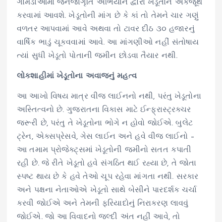
ગામડાઓમાં જનજાગૃતિ અભિયાન દ્વારા ખેડૂતોને એકજૂથ
કરવામાં આવશે. ખેડૂતોની માંગ છે કે કાં તો તેમને ચાર ગણું
વળતર આપવામાં આવે અથવા તો ટાવર દીઠ ૩૦ હજારનું
વાર્ષિક ભાડું ચૂકવવામાં આવે. આ માંગણીઓ નહીં સંતોષાય
ત્યાં સુધી ખેડૂતો પોતાની જમીન છોડવા તૈયાર નથી.
લોકશાહીમાં ખેડૂતોના અવાજનું મહત્વ
આ આખો વિષય માત્ર વીજ લાઈનનો નથી, પરંતુ ખેડૂતોના
અસ્તિત્વનો છે. ગુજરાતના વિકાસ માટે ઈન્ફ્રાસ્ટ્રક્ચર
જરૂરી છે, પરંતુ તે ખેડૂતોના ભોગે ન હોવો જોઈએ. બુલેટ
ટ્રેન, એક્સપ્રેસવે, ગેસ લાઈન અને હવે વીજ લાઈનો –
આ તમામ પ્રોજેક્ટ્સમાં ખેડૂતોની જમીનો સતત કપાતી
રહી છે. જે રીતે ખેડૂતો હવે સંગઠિત થઈ રહ્યા છે, તે જોતા
સ્પષ્ટ થાય છે કે હવે તેઓ ચૂપ રહેવા માંગતા નથી. સરકાર
અને પક્ષના નેતાઓએ ખેડૂતો સાથે બેસીને પારદર્શક ચર્ચા
કરવી જોઈએ અને તેમની ફરિયાદોનું નિરાકરણ લાવવું
જોઈએ. જો આ વિવાદનો જલ્દી અંત નહીં આવે, તો