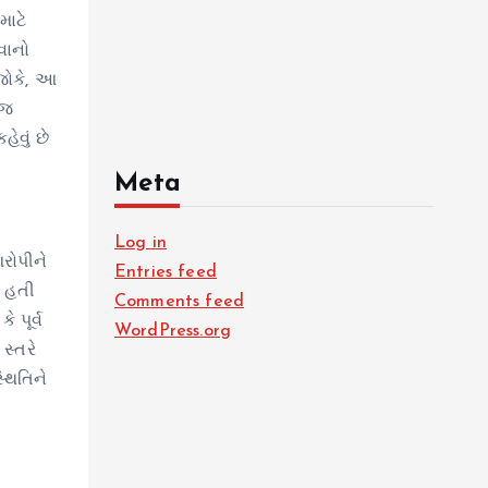
માટે
વાનો
 જોકે, આ
 જ
ેવું છે
Meta
Log in
રોપીને
Entries feed
ી હતી
Comments feed
 પૂર્વ
WordPress.org
સ્તરે
્થિતિને