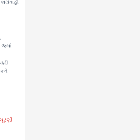
કાર્યવાહી
ં
જ્યાં
વાહી
િકને
ચૂંટણી