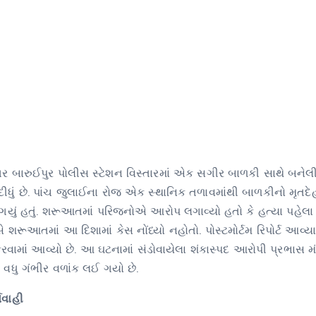
 બારુઈપુર પોલીસ સ્ટેશન વિસ્તારમાં એક સગીર બાળકી સાથે બનેલી દ
ધું છે. પાંચ જુલાઈના રોજ એક સ્થાનિક તળાવમાંથી બાળકીનો મૃતદે
 ગયું હતું. શરૂઆતમાં પરિજનોએ આરોપ લગાવ્યો હતો કે હત્યા પહેલ
સે શરૂઆતમાં આ દિશામાં કેસ નોંધ્યો નહોતો. પોસ્ટમોર્ટમ રિપોર્ટ આવ્ય
માં આવ્યો છે. આ ઘટનામાં સંડોવાયેલા શંકાસ્પદ આરોપી પ્રભાસ મં
 વધુ ગંભીર વળાંક લઈ ગયો છે.
યવાહી