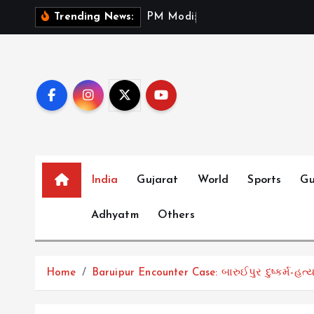
S
P
M
M
o
d
i
:
ભ
ર
ત
મ
ન
Trending News:
k
i
p
t
o
c
o
n
t
India
Gujarat
World
Sports
Gu
e
Adhyatm
Others
n
t
Home
Baruipur Encounter Case: બારુઈપુર દુષ્કર્મ-હત