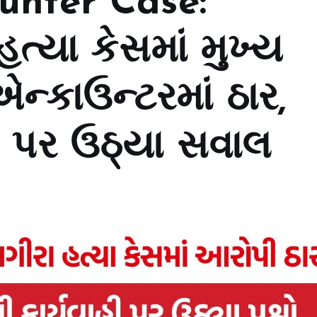
unter Case:
-હત્યા કેસમાં મુખ્ય
્કાઉન્ટરમાં ઠાર,
ા પર ઉઠ્યા સવાલ