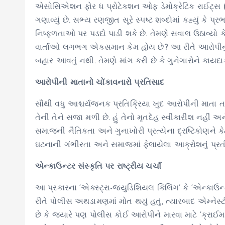
એસોસિએશન ફોર ધ પ્રોટેક્શન ઓફ ડેમોક્રેટિક રાઈટ્સ
ગણાવ્યું છે. સભ્ય રણજીત સૂરે સ્પષ્ટ શબ્દોમાં કહ્યું કે
નિષ્ફળતાઓ પર પડદો પાડી શકે છે. તેમણે સવાલ ઉઠાવ્યો ક
વાર્તાઓ લગભગ એકસમાન કેમ હોય છે? આ રીતે આરોપીનું 
બહાર આવતું નથી. તેમણે માંગ કરી છે કે ગુનેગારોને કાયદા
આરોપીની માતાનો ચોંકાવનારો પ્રતિસાદ
સૌથી વધુ આશ્ચર્યજનક પ્રતિક્રિયા ખુદ આરોપીની માતા તરફથ
તેની તેને સજા મળી છે. હું તેનો મૃતદેહ સ્વીકારીશ નહીં અ
સમાજની નૈતિકતા અને ગુનાખોરી પ્રત્યેના દ્રષ્ટિકોણને 
ઘટનાની ગંભીરતા અને સમાજમાં ફેલાયેલા આક્રોશનું પ્રત
એન્કાઉન્ટર સંસ્કૃતિ પર રાષ્ટ્રીય ચર્ચા
આ પ્રકારના ‘એક્સ્ટ્રા-જ્યુડિશિયલ કિલિંગ’ કે ‘એન્કાઉન્
રીતે પોલીસ અથડામણમાં મોત થયું હતું, ત્યારબાદ એમ્નેસ્
છે કે જ્યારે પણ પોલીસ કોઈ આરોપીને મારવા માટે ‘ક્રાઈમ સ