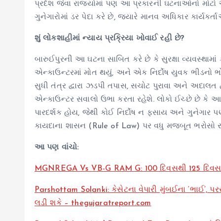
પ્રદેશ જેવા રાજ્યોમાં પણ આ પ્રકારની ઘટનાઓનો મોટો આંક
ગુનેગારોમાં ડર પેદા કરે છે, જ્યારે માનવ અધિકાર કાર્યકર્
શું લોકશાહીમાં ન્યાય પ્રક્રિયા ખોવાઈ રહી છે?
બારુઈપુરની આ ઘટના સાબિત કરે છે કે સુરક્ષા વ્યવસ્થામા
એન્કાઉન્ટરમાં મોત થયું, અને એક નિર્દોષ યુવક ભીડન
સુધી તંત્ર દ્વારા ઝડપી તપાસ, સચોટ પુરાવા અને અદાલત દ
એન્કાઉન્ટર સવાલો ઉભા કરતા રહેશે. લોકો ઈચ્છે છે કે
પારદર્શક હોય, જેથી કોઈ નિર્દોષ ન ફસાય અને ગુનેગાર
કાયદાના શાસન (Rule of Law) પર વધુ મજબૂત ભરોસો ર
આ પણ વાંચો:
MGNREGA Vs VB-G RAM G: 100 દિવસથી 125 દિવસ રોજ
Parshottam Solanki: કેસેટના વેપારી મુંબઈના ‘ભાઈ’, 
લડી શકે – thegujaratreport.com