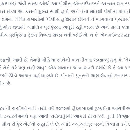
 (APDR) જેવી સંસ્થાઓએ આ પોલીસ એન્કાઉન્ટરને અત્યંત શંકાસ્
 પ્રભાસ મંડલ આ કેસનો મુખ્ય સાક્ષી હતો અને તેના મોતથી પોલીસ પોતાન
ે દેશના વિવિધ રાજ્યોમાં ‘પોલીસ હથિયાર છીનવીને ભાગવાના પ્રયાસ
મોત થવાથી ન્યાયિક પ્રક્રિયા અધૂરી રહી જાય છે અને સત્ય ક્યા
કીય પ્રક્રિયા હેઠળ નિષ્પક્ષ સજા થવી જોઈએ, ન કે એન્કાઉન્ટર દ્વાર
ી આવી છે. તેમણે મીડિયા સાથેની વાતચીતમાં જણાવ્યું હતું કે, “તેણે 
ને તેને ઘરે પણ નહીં લાવું.” એક માતાના આવા શબ્દો દર્શાવે છે કે આ 
કેટલો ઊંડો આઘાત પહોંચાડ્યો છે. પોતાની પુત્રની લાશ લેવાનો ઇનકા
ીક છે.
ટર’ની ચર્ચાઓ નવી નથી. વર્ષ ૨૦૧૯માં હૈદરાબાદમાં દુષ્કર્મના આરોપીઓ
ટી ઇન્ટરનેશનલે પણ આવી કાર્યવાહીની આકરી ટીકા કરી હતી. નિષ્ણાતોન
ીન રીક્રિએટ’નો સહારો લે છે, ત્યારે ન્યાયતંત્ર પરનો વિશ્વાસ ડગે છે