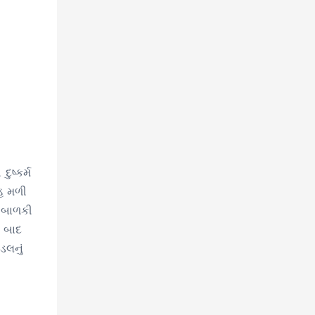
ુષ્કર્મ
હ મળી
ા બાળકી
ા બાદ
ડલનું