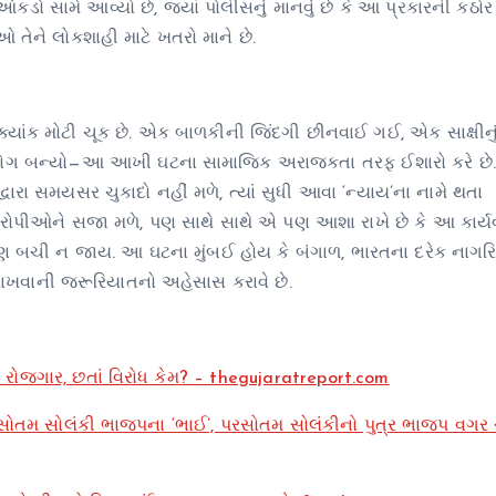
ડો સામે આવ્યો છે, જ્યાં પોલીસનું માનવું છે કે આ પ્રકારની કઠોર 
તાઓ તેને લોકશાહી માટે ખતરો માને છે.
ં ક્યાંક મોટી ચૂક છે. એક બાળકીની જિંદગી છીનવાઈ ગઈ, એક સાક્ષીનુ
ો ભોગ બન્યો—આ આખી ઘટના સામાજિક અરાજકતા તરફ ઈશારો કરે છે. 
્વારા સમયસર ચુકાદો નહીં મળે, ત્યાં સુધી આવા ‘ન્યાય’ના નામે થતા
 આરોપીઓને સજા મળે, પણ સાથે સાથે એ પણ આશા રાખે છે કે આ કાર્ય
 પણ બચી ન જાય. આ ઘટના મુંબઈ હોય કે બંગાળ, ભારતના દરેક નાગર
ાખવાની જરૂરિયાતનો અહેસાસ કરાવે છે.
ગાર, છતાં વિરોધ કેમ? – thegujaratreport.com
પરસોતમ સોલંકી ભાજપના ‘ભાઈ’, પરસોતમ સોલંકીનો પુત્ર ભાજપ વગર 