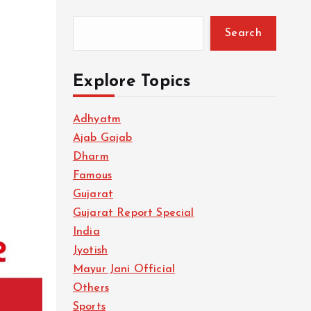
Search
Explore Topics
Adhyatm
Ajab Gajab
Dharm
Famous
Gujarat
Gujarat Report Special
India
Jyotish
Mayur Jani Official
Others
Sports