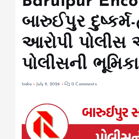
Baruipur Enco
બારુઈપુર દુષ્કર્મ
આરોપી પોલીસ એન
પોલીસની ભૂમિક
India
July 9, 2026
0 Comments