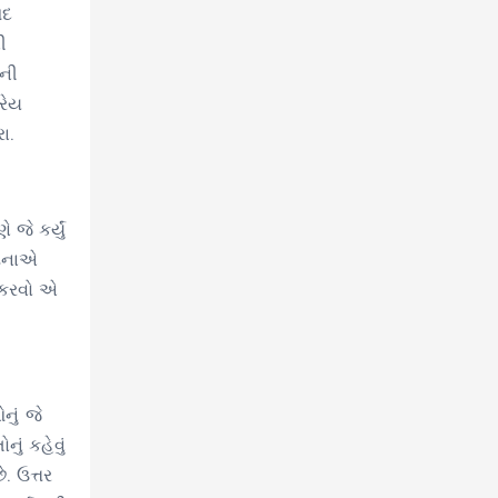
પદ
ી
’ની
રેય
ા.
જે કર્યું
ઘટનાએ
ર કરવો એ
નું જે
ું કહેવું
. ઉત્તર