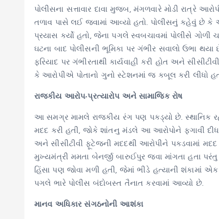
પોલીસના સત્તાવાર દાવા મુજબ, મંગળવારે મોડી રાત્રે આરો
તળાવ પાસે લઈ જવામાં આવ્યો હતો. પોલીસનું કહેવું છે 
પ્રયાસ કર્યો હતો, જેના પગલે સ્વબચાવમાં પોલીસે ગોળી 
ઘટના બાદ પોલીસની ભૂમિકા પર ગંભીર સવાલો ઉભા થયા છ
ફરિયાદ પર ગંભીરતાથી કાર્યવાહી કરી હોત અને સીસીટીવી 
કે આરોપીએ પોતાનો ગુનો સ્ટેશનમાં જ કબૂલ કરી લીધો હતો,
રાજકીય આરોપ-પ્રત્યારોપ અને સામાજિક રોષ
આ સમગ્ર મામલે રાજકીય રંગ પણ પકડ્યો છે. સ્થાનિક રહ
મદદ કરી હતી, જોકે શાંતનુ મંડલે આ આરોપોને ફગાવી દીધા 
અને સીસીટીવી ફૂટેજની મદદથી આરોપીને પકડવામાં મદદ કર
મુખ્યમંત્રી મમતા બેનર્જી બારુઈપુર જવા માંગતા હતા પરં
હિંસા પણ જોવા મળી હતી, જેમાં ભીડે હત્યાની શંકામાં એક ય
પગલે ભારે પોલીસ બંદોબસ્ત તૈનાત કરવામાં આવ્યો છે.
માનવ અધિકાર સંગઠનોની આશંકા