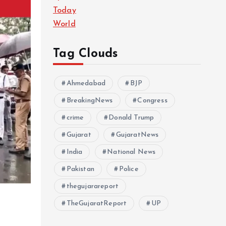
Today
World
Tag Clouds
Ahmedabad
BJP
BreakingNews
Congress
crime
Donald Trump
Gujarat
GujaratNews
India
National News
Pakistan
Police
thegujarareport
TheGujaratReport
UP