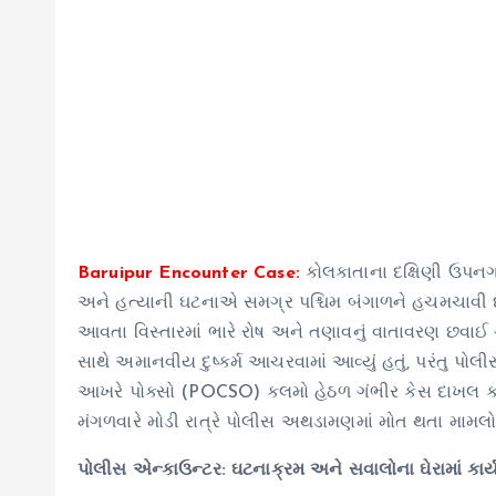
Baruipur Encounter Case:
કોલકાતાના દક્ષિણી ઉપનગર
અને હત્યાની ઘટનાએ સમગ્ર પશ્ચિમ બંગાળને હચમચાવી દી
આવતા વિસ્તારમાં ભારે રોષ અને તણાવનું વાતાવરણ છવાઈ
સાથે અમાનવીય દુષ્કર્મ આચરવામાં આવ્યું હતું, પરંતુ પોલી
આખરે પોક્સો (POCSO) કલમો હેઠળ ગંભીર કેસ દાખલ કરવા
મંગળવારે મોડી રાત્રે પોલીસ અથડામણમાં મોત થતા મામલો
પોલીસ એન્કાઉન્ટર: ઘટનાક્રમ અને સવાલોના ઘેરામાં કાર્