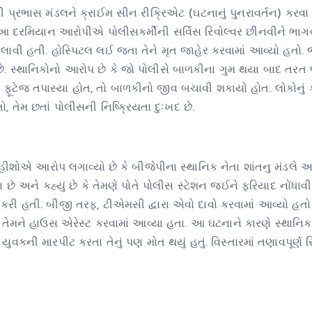
પી પ્રભાસ મંડલને ક્રાઈમ સીન રીક્રિએટ (ઘટનાનું પુનરાવર્તન) કરવા 
કે આ દરમિયાન આરોપીએ પોલીસકર્મીની સર્વિસ રિવોલ્વર છીનવીને ભાગ
ચલાવી હતી. હોસ્પિટલ લઈ જતા તેને મૃત જાહેર કરવામાં આવ્યો હતો.
ે. સ્થાનિકોનો આરોપ છે કે જો પોલીસે બાળકીના ગુમ થયા બાદ તરત
ફૂટેજ તપાસ્યા હોત, તો બાળકીનો જીવ બચાવી શકાયો હોત. લોકોનું કહ
 તેમ છતાં પોલીસની નિષ્ક્રિયતા દુઃખદ છે.
ીશોએ આરોપ લગાવ્યો છે કે બીજેપીના સ્થાનિક નેતા શાંતનુ મંડલે આ
છે અને કહ્યું છે કે તેમણે પોતે પોલીસ સ્ટેશન જઈને ફરિયાદ નોંધાવ
ી હતી. બીજી તરફ, ટીએમસી દ્વારા એવો દાવો કરવામાં આવ્યો હતો કે
તુ તેમને હાઉસ એરેસ્ટ કરવામાં આવ્યા હતા. આ ઘટનાને કારણે સ્થાનિક 
ુવકની મારપીટ કરતા તેનું પણ મોત થયું હતું. વિસ્તારમાં તણાવપૂર્ણ સ