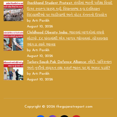
Jharkhand Student Protest: રાંચીમાં ભરતી પરીક્ષા વિવાદે
ઉગ્ર સ્વરૂપ ધારણ કર્યું, વિધાનસભા કૂચ દરમિયાન
વિદ્યાર્થીઓ પર લાઠીચાર્જ અને વોટર કેનનનો ઉપયોગ
by Arti Parikh
August 10, 2026
Childhood Obesity India: ભારતમાં બાળકોમાં વધતો
મોટાપો, દર પાંચમાંથી એક બાળક જોખમમાં, ચોંકાવનારા
આંકડા સામે આવ્યા
by Arti Parikh
August 10, 2026
Turkey-Saudi-Pak Defence Alliance: સૌદી, પાકિસ્તાન
અને તુર્કીનો સંયુક્ત રક્ષા કરાર! ભારત પર શું અસર પડશે?
by Arti Parikh
August 10, 2026
Copyright © 2026 thegujaratreport.com