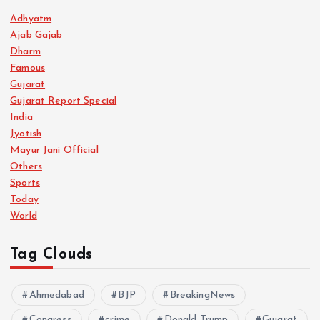
Adhyatm
Ajab Gajab
Dharm
Famous
Gujarat
Gujarat Report Special
India
Jyotish
Mayur Jani Official
Others
Sports
Today
World
Tag Clouds
Ahmedabad
BJP
BreakingNews
Congress
crime
Donald Trump
Gujarat