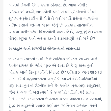
બાળકો તેમની ઉંમર કરતા ઠીંગણા છે. આવા ગંભીર
આંકડાઓ વચ્ચે, બાળકોની થાળીમાંથી પ્રોટીનનો સૌથી
સુલભ સ્ત્રોત છીનવી લેવો તે ગરીબ પરિવારોના બાળકોના
ભવિષ્ય સાથે જોખમ ખેડવા જેવું છે. સરકાર સોયાબીન
અથવા પનીર જેવા વિકલ્પોની વાત કરે છે, પરંતુ શું તે ઈંડાના
પોષણ મૂલ્ય અને સસ્તા દરની સરખામણી કરી શકે છે?
શાકાહાર અને રાજકીય એજન્ડાનો સમન્વય
ભાજપ સરકારનો દાવો છે કે સાત્વિક ભોજન સ્વચ્છ અને
આરોગ્યપ્રદ છે. જોકે, પ્રશ્ન એ થાય છે કે શું માંસાહારી
ખોરાક ખાવો હિન્દુ ધર્મની વિરુદ્ધ છે? ઇતિહાસ અને શાસ્ત્રો
સાક્ષી છે કે મહાભારતના પાત્રોથી લઈને વેદ-ઉપનિષદોમાં
પણ માંસાહારનો ઉલ્લેખ મળે છે. અનેક બ્રાહ્મણ સમુદાયો,
જેમ કે બંગાળી બ્રાહ્મણો કે કાશ્મીરી પંડિતો, પરંપરાગત
રીતે માછલી કે મટનનો ઉપયોગ કરતા આવ્યા છે. વાસ્તવમાં,
શુદ્ધ શાકાહારનો ખ્યાલ ઘણીવાર જાતિગત શ્રેષ્ઠતા અને