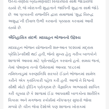
ઉચ્ચ-વર્ણીય બ્રાહ્મણવાદી વિચારધારા સાથે જોડાયેલો
રહ્યો છે, જે ખોરાકની શુદ્ધતાને જાતિની શુદ્ધતા સાથે જોડે
છે. આ પ્રકારની રાજનીતિ દ્વારા સમાજમાં ‘શુદ્ધ વિરુદ્ધ
અશુદ્ધ’ની દીવાલ ઉભી કરવાનો પ્રયાસ કરવામાં આવી
રહ્યો છે.
ઐતિહાસિક સંદર્ભ: મધ્યાહન ભોજનનો ઉદ્દેશ્ય
મધ્યાહન ભોજન યોજનાની શરૂઆત ૧૯૨૦માં મદ્રાસ
પ્રેસિડેન્સીથી થઈ હતી, જેનો મુખ્ય હેતુ ગરીબ બાળકોને
શાળાએ આવવા માટે પ્રોત્સાહિત કરવાનો હતો. સમય જતાં,
તેમાં પોષણના તત્વો ઉમેરવામાં આવ્યા. ૧૯૮૯માં
તમિલનાડુમાં કરુણાનિધિ સરકારે ઈંડાને ભોજનમાં સામેલ
કરીને એક ક્રાંતિકારી પહેલ કરી હતી. આજે તે વિશ્વનો
સૌથી મોટો ફીડિંગ પ્રોગ્રામ છે. વૈજ્ઞાનિક અભ્યાસો સાબિત
કરી ચૂક્યા છે કે શાળામાં ઈંડા આપવાથી બાળકોના શારીરિક
વિકાસ અને મગજના સ્કોર્સમાં નોંધપાત્ર સુધારો જોવા
મળ્યો છે. ચીન જેવા દેશોએ પણ શાળાના ખોરાકમાં