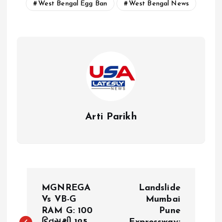
West Bengal Egg Ban
West Bengal News
Arti Parikh
P
MGNREGA
Landslide
o
Vs VB-G
Mumbai
RAM G: 100
Pune