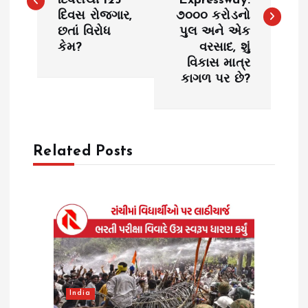
દિવસથી 125
Expressway:
s
દિવસ રોજગાર,
૭૦૦૦ કરોડનો
છતાં વિરોધ
પુલ અને એક
t
કેમ?
વરસાદ, શું
વિકાસ માત્ર
n
કાગળ પર છે?
a
v
Related Posts
i
g
a
t
India