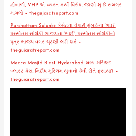
હોબાળો, VHP એ વ્યક્ત કર્યો વિરોધ, જાણો શું છે સમગ્ર
મામલો – thegujaratreport.com
Parshottam Solanki: કેસેટના વેપારી મુંબઈના ‘ભાઈ’,
પરસોતમ સોલંકી ભાજપના ‘ભાઈ’, પરસોતમ સોલંકીનો
પુત્ર ભાજપ વગર ચૂંટણી લડી શકે –
thegujaratreport.com
Mecca Masjid Blast Hyderabad: મક્કા મસ્જિદ
બ્લાસ્ટ કેસ, નિર્દોષ મુસ્લિમ યુવાનો કેવી રીતે ફસાયા? –
thegujaratreport.com