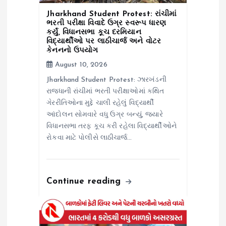
i
Jharkhand Student Protest: રાંચીમાં
o
ભરતી પરીક્ષા વિવાદે ઉગ્ર સ્વરૂપ ધારણ
કર્યું, વિધાનસભા કૂચ દરમિયાન
વિદ્યાર્થીઓ પર લાઠીચાર્જ અને વોટર
n
કેનનનો ઉપયોગ
August 10, 2026
Jharkhand Student Protest: ઝારખંડની
રાજધાની રાંચીમાં ભરતી પરીક્ષાઓમાં કથિત
ગેરરીતિઓના મુદ્દે ચાલી રહેલું વિદ્યાર્થી
આંદોલન સોમવારે વધુ ઉગ્ર બન્યું, જ્યારે
વિધાનસભા તરફ કૂચ કરી રહેલા વિદ્યાર્થીઓને
રોકવા માટે પોલીસે લાઠીચાર્જ…
Continue reading