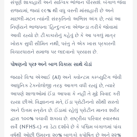
સંપૂર્ણ શાકાહારી અને સાત્વિક ભોજન પીરસશે. બંગાળ જેવા
રાજ્યમાં, જ્યાં ૯૯% થી વધુ વસ્તી માંસાહારી છે અને
માછલી-મટન ત્યાંની સંસ્કૃતિનો અભિન્ન અંગ છે, ત્યાં આ
નિર્ણયને ભાજપના ‘હિન્દુત્વ’ના એજન્ડા તરીકે જોવામાં
આવી રહ્યો છે. ટીકાકારોનું કહેવું છે કે આ પગલું માત્ર
ખોરાક સુધી સીમિત નથી, પરંતુ તે એક ખાસ પ્રકારની
વિચારધારાને સમાજ પર લાદવાનો પ્રયાસ છે.
પોષણનો પ્રશ્ન અને બાળ વિકાસ સાથે ચેડાં
જ્યારે વિશ્વ એઆઈ (AI) અને ક્વોન્ટમ કમ્પ્યુટિંગ જેવી
આધુનિક ટેકનોલોજી તરફ આગળ વધી રહ્યું છે, ત્યારે
આપણે શાળાઓમાં ઈંડા આપવા કે નહીં તે મુદ્દે વિવાદ કરી
રહ્યા છીએ. વિજ્ઞાનના મતે, ઈંડા પ્રોટીનનો સૌથી સસ્તો
અને ઉત્તમ સ્ત્રોત છે. ઈંડામાં રહેલું પ્રોટીન માનવ શરીર
દ્વારા ૧૦૦% પચાવી શકાય છે. રાષ્ટ્રીય પરિવાર સ્વાસ્થ્ય
સર્વે (NFHS-૬) ના ડેટા દર્શાવે છે કે પશ્ચિમ બંગાળમાં પાંચ
વર્ષથી ઓછી ઉંમરના ૨૦% બાળકો કુપોષિત છે અને ૨૨%