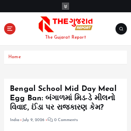
S
k
i
p
t
o
The Gujarat Report
c
o
n
Home
t
e
n
t
Bengal School Mid Day Meal
Egg Ban: બંગાળમાં મિડ-ડે મીલનો
વિવાદ, ઈંડા પર રાજકારણ કેમ?
India
July 9, 2026
0 Comments