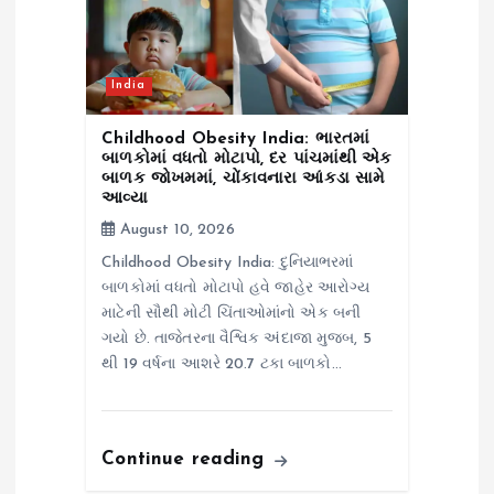
India
Childhood Obesity India: ભારતમાં
બાળકોમાં વધતો મોટાપો, દર પાંચમાંથી એક
બાળક જોખમમાં, ચોંકાવનારા આંકડા સામે
આવ્યા
August 10, 2026
Childhood Obesity India: દુનિયાભરમાં
બાળકોમાં વધતો મોટાપો હવે જાહેર આરોગ્ય
માટેની સૌથી મોટી ચિંતાઓમાંનો એક બની
ગયો છે. તાજેતરના વૈશ્વિક અંદાજા મુજબ, 5
થી 19 વર્ષના આશરે 20.7 ટકા બાળકો…
Continue reading