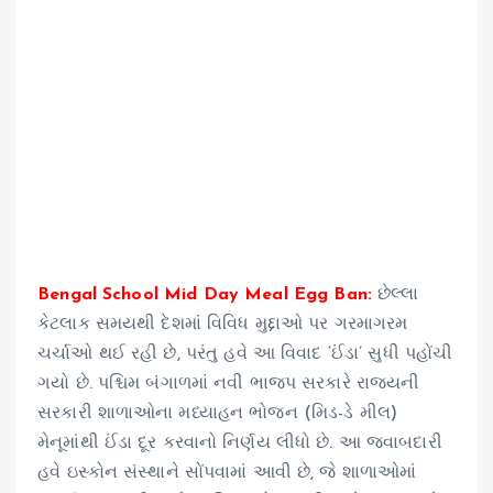
Bengal School Mid Day Meal Egg Ban:
છેલ્લા
કેટલાક સમયથી દેશમાં વિવિધ મુદ્દાઓ પર ગરમાગરમ
ચર્ચાઓ થઈ રહી છે, પરંતુ હવે આ વિવાદ ‘ઈંડા’ સુધી પહોંચી
ગયો છે. પશ્ચિમ બંગાળમાં નવી ભાજપ સરકારે રાજ્યની
સરકારી શાળાઓના મધ્યાહન ભોજન (મિડ-ડે મીલ)
મેનૂમાંથી ઈંડા દૂર કરવાનો નિર્ણય લીધો છે. આ જવાબદારી
હવે ઇસ્કોન સંસ્થાને સોંપવામાં આવી છે, જે શાળાઓમાં