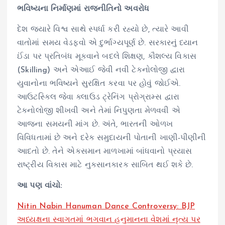
ભવિષ્યના નિર્માણમાં રાજનીતિનો અવરોધ
દેશ જ્યારે વિશ્વ સાથે સ્પર્ધા કરી રહ્યો છે, ત્યારે આવી
વાતોમાં સમય વેડફવો એ દુર્ભાગ્યપૂર્ણ છે. સરકારનું ધ્યાન
ઈંડા પર પ્રતિબંધ મૂકવાને બદલે શિક્ષણ, કૌશલ્ય વિકાસ
(Skilling) અને એઆઈ જેવી નવી ટેકનોલોજી દ્વારા
યુવાનોના ભવિષ્યને સુરક્ષિત કરવા પર હોવું જોઈએ.
આઉટસ્કિલ જેવા ક્લાઉડ ટ્રેનિંગ પ્રોગ્રામ્સ દ્વારા
ટેકનોલોજી શીખવી અને તેમાં નિપુણતા મેળવવી એ
આજના સમયની માંગ છે. અંતે, ભારતની ઓળખ
વિવિધતામાં છે અને દરેક સમુદાયની પોતાની ખાણી-પીણીની
આદતો છે. તેને એકસમાન માળખામાં બાંધવાનો પ્રયાસ
રાષ્ટ્રીય વિકાસ માટે નુકસાનકારક સાબિત થઈ શકે છે.
આ પણ વાંચો:
Nitin Nabin Hanuman Dance Controversy: BJP
અધ્યક્ષના સ્વાગતમાં ભગવાન હનુમાનના વેશમાં નૃત્ય પર