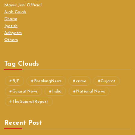
Mayur Jani Official
Ajab Gajab
Dharm
Jyotish
Adhyatm
Others
Tag Clouds
BJP
BreakingNews
crime
Gujarat
GujaratNews
India
National News
TheGujaratReport
Recent Post