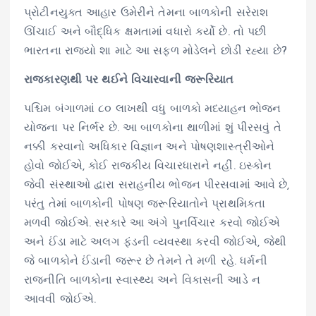
પ્રોટીનયુક્ત આહાર ઉમેરીને તેમના બાળકોની સરેરાશ
ઊંચાઈ અને બૌદ્ધિક ક્ષમતામાં વધારો કર્યો છે. તો પછી
ભારતના રાજ્યો શા માટે આ સફળ મોડેલને છોડી રહ્યા છે?
રાજકારણથી પર થઈને વિચારવાની જરૂરિયાત
પશ્ચિમ બંગાળમાં ૮૦ લાખથી વધુ બાળકો મધ્યાહન ભોજન
યોજના પર નિર્ભર છે. આ બાળકોના થાળીમાં શું પીરસવું તે
નક્કી કરવાનો અધિકાર વિજ્ઞાન અને પોષણશાસ્ત્રીઓને
હોવો જોઈએ, કોઈ રાજકીય વિચારધારાને નહીં. ઇસ્કોન
જેવી સંસ્થાઓ દ્વારા સરાહનીય ભોજન પીરસવામાં આવે છે,
પરંતુ તેમાં બાળકોની પોષણ જરૂરિયાતોને પ્રાથમિકતા
મળવી જોઈએ. સરકારે આ અંગે પુનર્વિચાર કરવો જોઈએ
અને ઈંડા માટે અલગ ફંડની વ્યવસ્થા કરવી જોઈએ, જેથી
જે બાળકોને ઈંડાની જરૂર છે તેમને તે મળી રહે. ધર્મની
રાજનીતિ બાળકોના સ્વાસ્થ્ય અને વિકાસની આડે ન
આવવી જોઈએ.