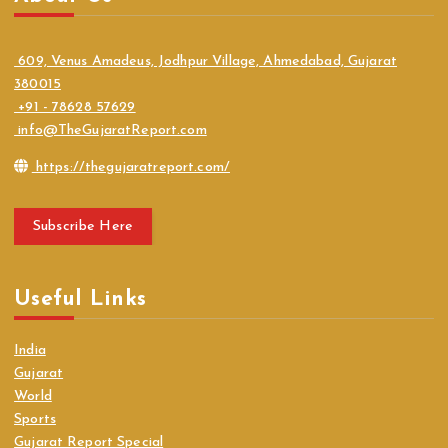
609, Venus Amadeus, Jodhpur Village, Ahmedabad, Gujarat
380015
+91 - 78628 57629
info@TheGujaratReport.com
https://thegujaratreport.com/
Subscribe Here
Useful Links
India
Gujarat
World
Sports
Gujarat Report Special