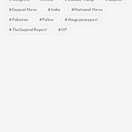
GujaratNews
India
National News
Pakistan
Police
thegujarareport
TheGujaratReport
UP