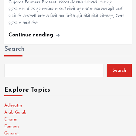
Gujarat Farmers Protest: છેલ્લા કેટલાક સમયથી સમગ્ર
ગુજરાતમાં વીજ ટ્રાન્સમિશન લાઈનોનો પ્રશ્ન એક જ્વલંત મુદ્દો બની
ગયો છે. કચ્છથી શરૂ થયેલો આ વિરોધ હવે ધીમે ધીમે સૌરાષ્ટ્ર, ઉત્તર
ગુજરાત અને છેક…
Continue reading
Search
Search
Explore Topics
Adhyatm
Ajab Gajab
Dharm
Famous
Gujarat