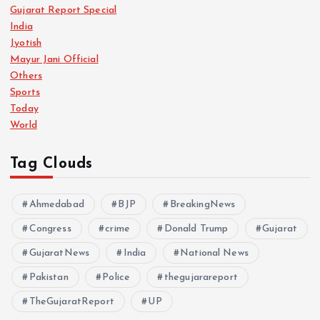
Gujarat Report Special
India
Jyotish
Mayur Jani Official
Others
Sports
Today
World
Tag Clouds
Ahmedabad
BJP
BreakingNews
Congress
crime
Donald Trump
Gujarat
GujaratNews
India
National News
Pakistan
Police
thegujarareport
TheGujaratReport
UP