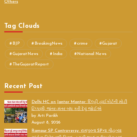
Others
Tag Clouds
BJP
BreakingNews
crime
Gujarat
GujaratNews
India
National News
TheGujaratReport
Recent Post
Delhi HC on Jantar Mantar: દિલ્હી હાઈકોર્ટની મોટી
ટિપ્પણી, જંતર-મંતર બંધ કરી દેવું જોઈએ
by Arti Parikh
August 8, 2026
Rampur SP Controversy: રામપુરના SPના ગૌહત્યા