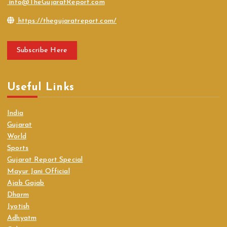
info@TheGujaratReport.com
https://thegujaratreport.com/
Subscribe Here
Useful Links
India
Gujarat
World
Sports
Gujarat Report Special
Mayur Jani Official
Ajab Gajab
Dharm
Jyotish
Adhyatm