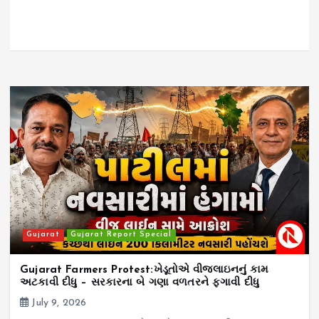
Gujarat
Gujarat Report Special
Gujarat Farmers Protest:ખેડૂતોએ વીજલાઇનનું કામ
અટકાવી દીધુ – સરકારના બે ગણા વળતરને ફગાવી દીધુ
July 9, 2026