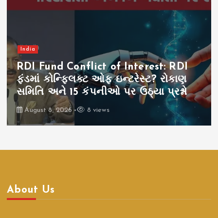
India
RDI Fund Conflict of Interest: RDI
ફંડમાં કોન્ફ્લિક્ટ ઓફ ઇન્ટરેસ્ટ? રોકાણ
સમિતિ અને 15 કંપનીઓ પર ઉઠ્યા પ્રશ્નો
August 8, 2026
8 views
About Us