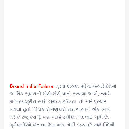
Brand India Failure:
ત્રણ દાયકા પહેલાં જ્યારે દેશમાં
આર્થિક સુધારાની મોટી-મોટી વાતો કરવામાં આવી, ત્યારે
આંતરરાષ્ટ્રીય સ્તરે ‘બ્રાન્ડ ઇન્ડિયા’ નો ભારે પ્રચાર
કરાયો હતો. વૈશ્વિક રોકાણકારો માટે ભારતને એક સ્વર્ગ
તરીકે રજૂ કરાયું, પણ આજે હકીકત બદલાઈ ચૂકી છે.
મૂડીવાદીઓ પોતાના પૈસા પાછા ખેંચી રહ્યા છે અને વિદેશી