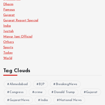
Dharm
Famous
Gujarat
Gujarat Report Special
India
Jyotish
Mayur Jani Official
Others
Sports
Today
World
Tag Clouds
Ahmedabad
BJP
BreakingNews
Congress
crime
Donald Trump
Gujarat
GujaratNews
India
National News