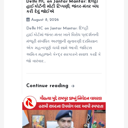
Delhi HC on Jantar Mantar: દિલ્હી
હાઈકોર્ટની મોટી ટિપ્પણી, જંતર-મંતર બંધ
કરી દેવું જોઈએ
August 8, 2026
Delhi HC on Jantar Mantar: દિલ્હી
હાઈકોર્ટમાં જંતર-મંતર ખાતે વિરોધ પ્રદર્શનની
મંજૂરી સંબંધિત અરજીની સુનાવણી દરમિયાન
એક મહત્વપૂર્ણ ચર્ચા સામે આવી. જસ્ટિસ
અમિત મહાજને કેન્દ્ર સરકારને સવાલ કર્યો કે
જો વારંવાર…
Continue reading