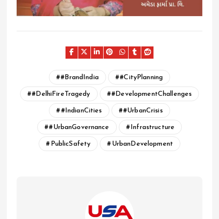
#BrandIndia
#CityPlanning
#DelhiFireTragedy
#DevelopmentChallenges
#IndianCities
#UrbanCrisis
#UrbanGovernance
Infrastructure
PublicSafety
UrbanDevelopment