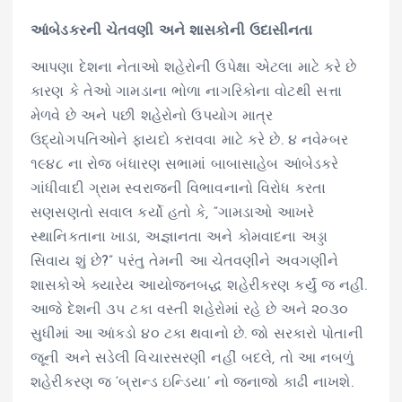
આંબેડકરની ચેતવણી અને શાસકોની ઉદાસીનતા
આપણા દેશના નેતાઓ શહેરોની ઉપેક્ષા એટલા માટે કરે છે
કારણ કે તેઓ ગામડાના ભોળા નાગરિકોના વોટથી સત્તા
મેળવે છે અને પછી શહેરોનો ઉપયોગ માત્ર
ઉદ્યોગપતિઓને ફાયદો કરાવવા માટે કરે છે. ૪ નવેમ્બર
૧૯૪૮ ના રોજ બંધારણ સભામાં બાબાસાહેબ આંબેડકરે
ગાંધીવાદી ગ્રામ સ્વરાજની વિભાવનાનો વિરોધ કરતા
સણસણતો સવાલ કર્યો હતો કે, “ગામડાઓ આખરે
સ્થાનિકતાના ખાડા, અજ્ઞાનતા અને કોમવાદના અડ્ડા
સિવાય શું છે?” પરંતુ તેમની આ ચેતવણીને અવગણીને
શાસકોએ ક્યારેય આયોજનબદ્ધ શહેરીકરણ કર્યું જ નહીં.
આજે દેશની ૩૫ ટકા વસ્તી શહેરોમાં રહે છે અને ૨૦૩૦
સુધીમાં આ આંકડો ૪૦ ટકા થવાનો છે. જો સરકારો પોતાની
જૂની અને સડેલી વિચારસરણી નહીં બદલે, તો આ નબળું
શહેરીકરણ જ ‘બ્રાન્ડ ઇન્ડિયા’ નો જનાજો કાઢી નાખશે.