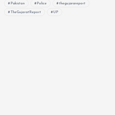
Pakistan
Police
thegujarareport
TheGujaratReport
UP