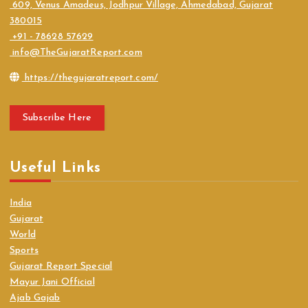
609, Venus Amadeus, Jodhpur Village, Ahmedabad, Gujarat
380015
+91 - 78628 57629
info@TheGujaratReport.com
https://thegujaratreport.com/
Subscribe Here
Useful Links
India
Gujarat
World
Sports
Gujarat Report Special
Mayur Jani Official
Ajab Gajab