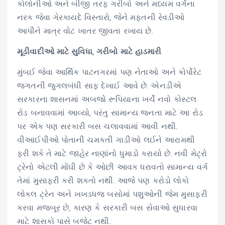
કોલોનીઓ અને બીજી તરફ ગરીબો અને મધ્યમ વર્ગના
નરક જેવા ગેરકાયદે વિસ્તારો, જેને મફતની રેવડીઓ
આપીને માત્ર વોટ ખાતર જીવતા રખાય છે.
મૂડીવાદીઓ માટે સુવિધા, ગરીબો માટે હાડમારી
મુંબઈ જેવા આર્થિક પાટનગરમાં પણ નેતાઓ અને કોર્પોરેટ
જગતની જુગલબંધી સાફ દેખાઈ આવે છે. એનડીએ
સરકારના શાસનમાં અબજો રૂપિયાના ખર્ચે નવો કોસ્ટલ
રોડ બનાવવામાં આવ્યો, પરંતુ સામાન્ય જનતા માટે આ રોડ
પર એક પણ સરકારી બસ ચલાવવામાં આવી નથી.
વીઆઈપીઓ પોતાની ચમકતી ગાડીઓ લઈને આરામથી
ફરી શકે તે માટે જાહેર નાણાંનો ધુમાડો કરાયો છે. નવી મેટ્રો
ટ્રેનો એટલી મોંઘી છે કે ઓછી આવક ધરાવતો સામાન્ય વર્ગ
તેમાં મુસાફરી કરી શકતો નથી. આજે પણ કરોડો લોકો
લોકલ ટ્રેન અને ખખડધજ બસોમાં પશુઓની જેમ મુસાફરી
કરવા મજબૂર છે, કારણ કે સરકારી બસ સેવાઓ સુધારવા
માટે શાસકો પાસે બજેટ નથી.