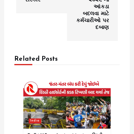
સરકાર
૨૦૨૬ ના
આંકડા
v
બદલવા માટે
કર્મચારીઓ પર
i
દબાણ
g
a
Related Posts
t
i
o
n
India