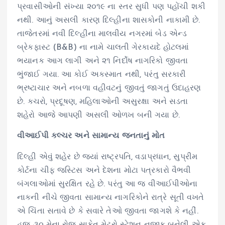
પ્રવાસીઓની સંખ્યા ૨૦૧૯ ના સ્તર સુધી પણ પહોંચી શકી
નથી. આનું અસલી કારણ દિલ્હીના શાસકોની નાકામી છે.
તાજેતરમાં નવી દિલ્હીના માલવીય નગરમાં બેડ એન્ડ
બ્રેકફાસ્ટ (B&B) ના નામે ચાલતી ગેરકાયદે હોટલમાં
ભયાનક આગ લાગી અને ૨૧ નિર્દોષ નાગરિકો જીવતા
ભુંજાઈ ગયા. આ કોઈ અકસ્માત નથી, પરંતુ સરકારી
ભ્રષ્ટાચાર અને નબળા વહીવટનું જીવતું જાગતું ઉદાહરણ
છે. કચરો, પ્રદૂષણ, મહિલાઓની અસુરક્ષા અને સડતા
શહેરો આજે આપણી અસલી ઓળખ બની ગયા છે.
વીઆઈપી કલ્ચર અને સામાન્ય જનતાનું મોત
દિલ્હી એવું શહેર છે જ્યાં રાષ્ટ્રપતિ, વડાપ્રધાન, સુપ્રીમ
કોર્ટના ચીફ જસ્ટિસ અને દેશના મોટા પત્રકારો વૈભવી
બંગલાઓમાં સુરક્ષિત રહે છે. પરંતુ આ જ વીઆઈપીઓના
નાકની નીચે જીવતા સામાન્ય નાગરિકોને રાત્રે સૂતી વખતે
એ ચિંતા સતાવે છે કે સવારે તેઓ જીવતા જાગશે કે નહીં.
હજુ ૩૦ મેના રોજ સાકેત મેટ્રો સ્ટેશન નજીક બનેલી એક