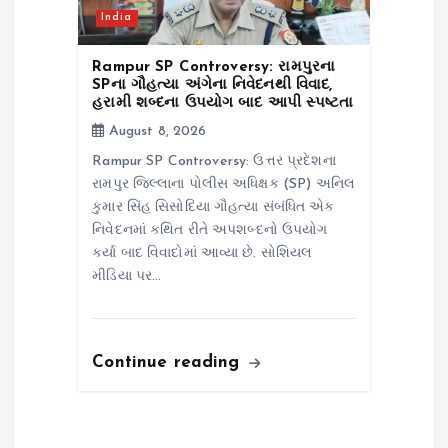
India
Rampur SP Controversy: રામપુરના
SPના ગૌહત્યા અંગેના નિવેદનથી વિવાદ,
હરામી શબ્દના ઉપયોગ બાદ આપી સ્પષ્ટતા
August 8, 2026
Rampur SP Controversy: ઉત્તર પ્રદેશના
રામપુર જિલ્લાના પોલીસ અધિક્ષક (SP) અનિલ
કુમાર સિંહ સિસોદિયા ગૌહત્યા સંબંધિત એક
નિવેદનમાં કથિત રીતે અપશબ્દનો ઉપયોગ
કર્યા બાદ વિવાદોમાં આવ્યા છે. સોશિયલ
મીડિયા પર…
Continue reading