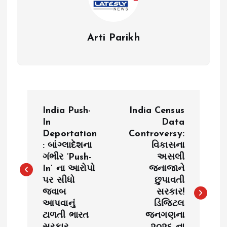
Arti Parikh
P
India Push-
India Census
o
In
Data
Deportation
Controversy:
: બાંગ્લાદેશના
વિકાસના
s
ગંભીર ‘Push-
અસલી
In’ ના આરોપો
જનાજાને
t
પર સીધો
છુપાવતી
જવાબ
સરકાર!
n
આપવાનું
ડિજિટલ
ટાળતી ભારત
જનગણના
a