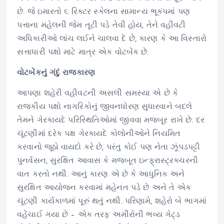
છે. જે ઇમારતો ૬ રિક્ટર સ્કેલના સામાન્ય ભૂકંપમાં પણ
પત્તાના મહેલની જેમ તૂટી પડે તેવી હોય, તેને વહીવટી
અધિકારીઓ લાંચ લઈને ચાલવા દે છે, કારણ કે આ વિસ્તારો
સત્તાધારી પક્ષો માટે માત્ર એક વોટબેંક છે.
વોટબેંકનું ગંદું રાજકારણ
આપણા શહેરી વહીવટની અસલી સમસ્યા એ છે કે
રાજકીય પક્ષો નાગરિકોનું જીવનધોરણ સુધારવાને બદલે
તેમને ગેરકાયદે પરિસ્થિતિઓમાં જીવવા મજબૂર રાખે છે. દર
ચૂંટણીમાં દરેક પક્ષ ગેરકાયદે કોલોનીઓને નિયમિત
કરવાનો જૂઠો વાયદો કરે છે, પરંતુ કોઈ પણ નેતા ઝૂંપડપટ્ટી
પુનર્વસન, સુરક્ષિત આવાસ કે મજબૂત ઇન્ફ્રાસ્ટ્રક્ચરની
વાત કરતો નથી. આનું કારણ એ છે કે આધુનિક અને
સુરક્ષિત આયોજન કરવામાં મહેનત પડે છે અને તે એક
ચૂંટણી કાર્યકાળમાં પૂરું થતું નથી. પરિણામે, શહેરો બે ભાગમાં
વહેંચાઈ ગયા છે – એક તરફ અમીરોની ભવ્ય ગેટ્ડ