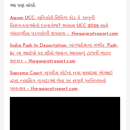
આ પણ વાંચો:
Assam UCC: યુનિફોર્મ સિવિલ કોડ કે કાનૂની
વિસંગતતાઓનો દસ્તાવેજ? અસામ UCC 2026 સામે
બંધારણીય પડકારોની શક્યતા – thegujaratreport.com
India Push-In Deportation: બાંગ્લાદેશના ગંભીર ‘Push-
In’ ના આરોપો પર સીધો જવાબ આપવાનું ટાળતી ભારત
સરકાર – thegujaratreport.com
Supreme Court: સુપ્રીમ કોર્ટના નવા મુસદ્દામાં એઆઈ
દ્વારા ન્યાયિક ચુકાદાઓ લેવા પર સંપૂર્ણ પ્રતિબંધનો
પ્રસ્તાવ – thegujaratreport.com