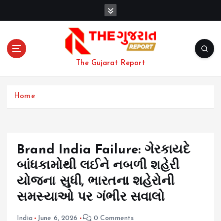
S
k
i
p
t
o
The Gujarat Report
c
o
n
Home
t
e
n
t
Brand India Failure: ગેરકાયદે
બાંધકામોથી લઈને નબળી શહેરી
યોજના સુધી, ભારતના શહેરોની
સમસ્યાઓ પર ગંભીર સવાલો
India
June 6, 2026
0 Comments