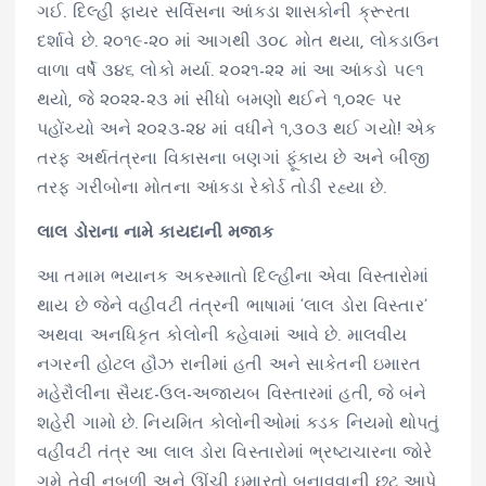
ગઈ. દિલ્હી ફાયર સર્વિસના આંકડા શાસકોની ક્રૂરતા
દર્શાવે છે. ૨૦૧૯-૨૦ માં આગથી ૩૦૮ મોત થયા, લોકડાઉન
વાળા વર્ષે ૩૪૬ લોકો મર્યા. ૨૦૨૧-૨૨ માં આ આંકડો ૫૯૧
થયો, જે ૨૦૨૨-૨૩ માં સીધો બમણો થઈને ૧,૦૨૯ પર
પહોંચ્યો અને ૨૦૨૩-૨૪ માં વધીને ૧,૩૦૩ થઈ ગયો! એક
તરફ અર્થતંત્રના વિકાસના બણગાં ફૂંકાય છે અને બીજી
તરફ ગરીબોના મોતના આંકડા રેકોર્ડ તોડી રહ્યા છે.
લાલ ડોરાના નામે કાયદાની મજાક
આ તમામ ભયાનક અકસ્માતો દિલ્હીના એવા વિસ્તારોમાં
થાય છે જેને વહીવટી તંત્રની ભાષામાં ‘લાલ ડોરા વિસ્તાર’
અથવા અનધિકૃત કોલોની કહેવામાં આવે છે. માલવીય
નગરની હોટલ હૌઝ રાનીમાં હતી અને સાકેતની ઇમારત
મહેરૌલીના સૈયદ-ઉલ-અજાયબ વિસ્તારમાં હતી, જે બંને
શહેરી ગામો છે. નિયમિત કોલોનીઓમાં કડક નિયમો થોપતું
વહીવટી તંત્ર આ લાલ ડોરા વિસ્તારોમાં ભ્રષ્ટાચારના જોરે
ગમે તેવી નબળી અને ઊંચી ઇમારતો બનાવવાની છૂટ આપે