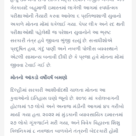
ગેરકાયદે બહુમાળી ઇમારતમાં લાગેલી આગમાં સ્પર્ધાત્મક
પરીક્ષાઓની તૈયારી કરવા આવેલા ૬ પ્રતિભાશાળી યુવાનો
અકાળે મોતના મોંમાં ધકેલાઈ ગયા. પેપર લીક અને રદ થતી
પરીક્ષાઓથી પહેલેથી જ પરેશાન યુવાનોને આ ભ્રષ્ટ
સરકારી તંત્ર હવે જીવતા ભુંજી રહ્યું છે. સત્તાધીશોએ
પ્રદૂષિત હવા, ગંદું પાણી અને નબળી પોલીસ વ્યવસ્થાને
એટલી સામાન્ય બનાવી દીધી છે કે પ્રજા હવે મોતના મોંમાં
જીવવા ટેવાઈ ગઈ છે.
મોતનો આંકડો વર્ષોવર્ષ બમણો
દિલ્હીમાં સરકારી આશીર્વાદથી ચાલતા મોતના આ
કુવાઓનો ઇતિહાસ ઘણો જૂનો છે. ૨૦૧૯ માં કરોલબાગની
હોટલમાં ૧૭ લોકો અને અનાજ મંડીની આગમાં ૪૫ ગરીબો
માર્યા ગયા હતા. ૨૦૨૨ માં મુંડકાની વ્યાવસાયિક ઇમારતમાં
૨૭ લોકો ગૂંગળાઈને મરી ગયા, અને વિવેક વિહારના શિશુ
ક્લિનિકમાં ૮ નવજાત બાળકોને તંત્રની બેદરકારી હોમી