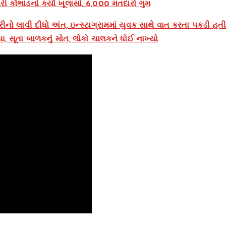
રી કૌભાંડનો કર્યો ખૂલાસો, 6,000 મતદારો ગુમ
નો લાવી દીધો અંત, ઇન્સ્ટાગ્રામમાં યુવક સાથે વાત કરતા પકડી હત
ા, સૂતા બાળકનું મોત, લોકો ચાલકને ધોઈ નાખ્યો