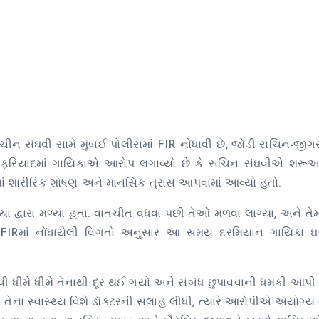
ચીન સંઘવી સામે મુંબઈ પોલીસમાં FIR નોંધાવી છે, જોડી સચિન-જીગ
. ફરિયાદમાં ગાયિકાએ આરોપ લગાવ્યો છે કે સચિન સંઘવીએ શરૂઆત
બાદમાં શારીરિક શોષણ અને માનસિક ત્રાસ આપવામાં આવ્યો હતો.
ા દ્વારા મળ્યા હતા. વાતચીત વધવા પછી તેઓ મળવા લાગ્યા, અને તે
. FIRમાં નોંધાયેલી વિગતો અનુસાર આ સમય દરમિયાન ગાયિકા
ઘવી ધીમે ધીમે તેનાથી દૂર થઈ ગયો અને સંબંધ છુપાવવાની ધમકી આપી
 તેના સ્વાસ્થ્ય વિશે ડૉક્ટરની સલાહ લીધી, ત્યારે આરોપીએ અયોગ્ય 