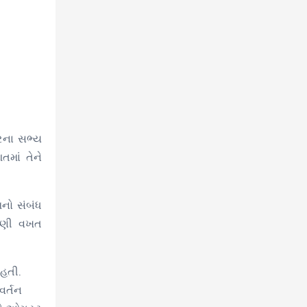
રના સભ્ય
માં તેને
મનો સંબંધ
 ઘણી વખત
 હતી.
વર્તન