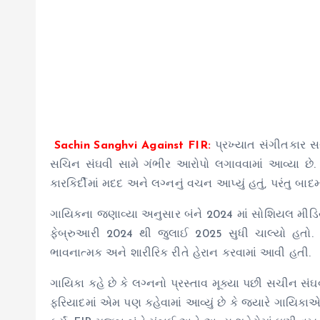
Sachin Sanghvi Against FIR:
પ્રખ્યાત સંગીતકાર સ
સચિન સંઘવી સામે ગંભીર આરોપો લગાવવામાં આવ્યા છે
કારકિર્દીમાં મદદ અને લગ્નનું વચન આપ્યું હતું, પરંતુ 
ગાયિકના જણાવ્યા અનુસાર બંને 2024 માં સોશિયલ મીડિય
ફેબ્રુઆરી 2024 થી જુલાઈ 2025 સુધી ચાલ્યો હતો
ભાવનાત્મક અને શારીરિક રીતે હેરાન કરવામાં આવી હતી.
ગાયિકા કહે છે કે લગ્નનો પ્રસ્તાવ મૂક્યા પછી સચીન સં
ફરિયાદમાં એમ પણ કહેવામાં આવ્યું છે કે જ્યારે ગાયિકાએ