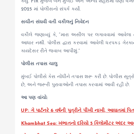
કર્યું. FIR મુજબ બંને મુંબઈ અને અન્ય શહેરોમાં ઘણી
2025 માં પોલીસનો સંપર્ક કર્યો.
સચીન સંઘવી વતી વકીલનું નિવેદન
વકીલે જણાવ્યું કે, “મારા અસીલ પર લગાવવામાં આવેલા 
આધાર નથી. પોલીસ દ્વારા કરવામાં આવેલી ધરપકડ ગેરકા
કાયદેસર રીતે જવાબ આપીશું.”
પોલીસ તપાસ ચાલુ
મુંબઈ પોલીસે કેસ નોંધીને તપાસ શરૂ કરી છે. પોલીસ સૂત
છે, અને જરૂરી પુરાવાઓની તપાસ કરવામાં આવી રહી છે.
આ પણ વાંચો:
UP: ગે પાર્ટનરે 6 વર્ષની પુત્રીને પીંખી નાખી, આઘાતમાં પ
Khambhat Sea: ખંભાતનો દરિયો 5 કિલોમીટર અંદર આવ