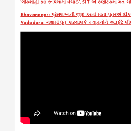
‘લોકશાહી 80 રૂપિયામાં વેચાઈ’, SIT એ કર્ણાટકમાં મત ચો
Bhavanagar: પ્રેમલગ્નની જીદ કરતાં માતા-પુત્રએ દીકરી
Vadodara: નશામાં ધૂત કારચાલકે 4 વાહનોને અડફેટે લીધ