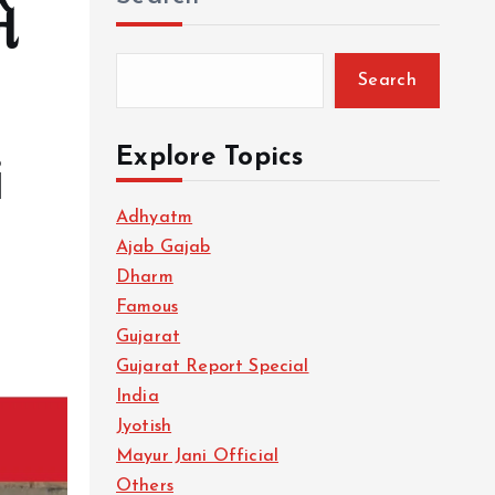
ે
Search
Explore Topics
i
Adhyatm
Ajab Gajab
Dharm
Famous
Gujarat
Gujarat Report Special
India
Jyotish
Mayur Jani Official
Others