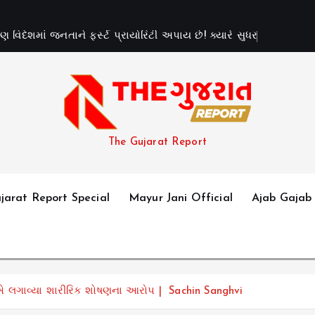
પ
ણ
વ
દ
શ
મ
જ
ન
ત
ન
ફ
ર
પ
ર
ય
ર
ટ
અ
પ
ય
છ
!
ક
ય
ર
સ
ધ
ર
શ
આ
પ
ણ
The Gujarat Report
jarat Report Special
Mayur Jani Official
Ajab Gajab
એ લગાવ્યા શારીરિક શોષણના આરોપ | Sachin Sanghvi