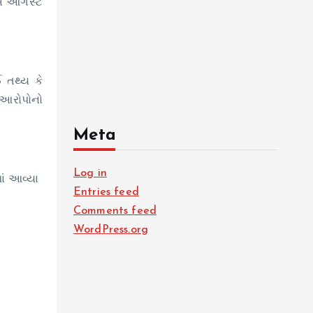
ાએ ઓગસ્ટ
 તથ્ય કે
 આરોપોનો
Meta
Log in
ાં આવ્યા
Entries feed
Comments feed
WordPress.org