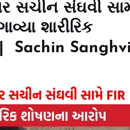
ાર સચીન સંઘવી સામ
ાવ્યા શારીરિક
| Sachin Sanghv