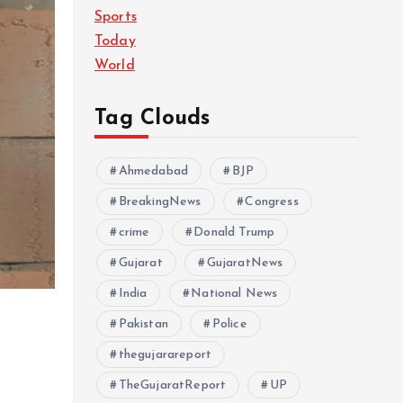
Sports
Today
World
Tag Clouds
Ahmedabad
BJP
BreakingNews
Congress
crime
Donald Trump
Gujarat
GujaratNews
India
National News
Pakistan
Police
thegujarareport
TheGujaratReport
UP