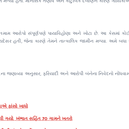
 વખત મળ્યા હતા. માનસિક તણાવ અને કૌટુંબિક દબાણને કારણે ગાયિક
તમામ આરોપો સંપૂર્ણપણે પાયાવિહોણા અને ખોટા છે. આ કેસમાં કોઈ
યદેસર હતી, જેના કારણે તેમને તાત્કાલિક જામીન મળ્યા. અમે બધા
્રોના જણાવ્યા અનુસાર, ફરિયાદી અને આરોપી બંનેના નિવેદનો નોંધવામ
િતાએ ફાંસો ખાધો
ી ગયો, ખંભાત સહિંત 70 ગામને ખતરો