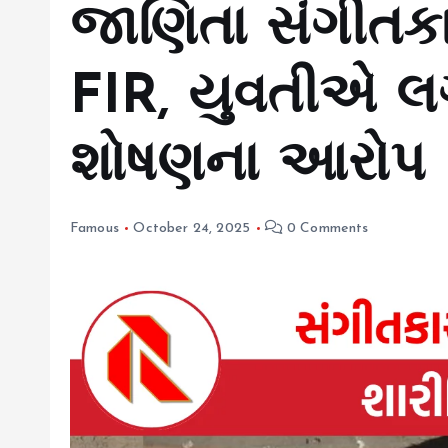
જાણિતા સંગીતક
FIR, યુવતીએ લગ
શોષણના આરોપ 
Famous
October 24, 2025
0 Comments