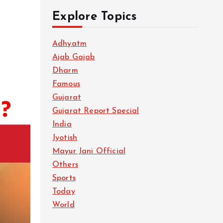
Explore Topics
Adhyatm
Ajab Gajab
Dharm
Famous
Gujarat
Gujarat Report Special
India
Jyotish
Mayur Jani Official
Others
Sports
Today
World