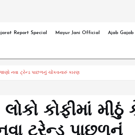
jarat Report Special
Mayur Jani Official
Ajab Gajab
 જાણો નવા ટ્રેન્ડ પાછળનું ચોંકવનારું કારણ
લોકો કોફીમાં મીઠું 
વા ટ્રેન્ડ પાછળનું