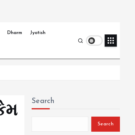
Dharm
Jyotish
Search
કેમ
Search