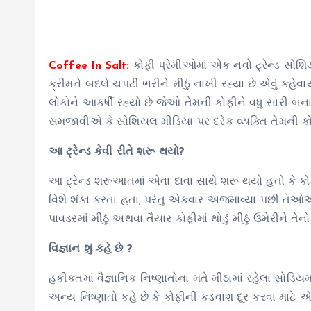
Coffee In Salt:
કોફી પ્રેમીઓમાં એક નવો ટ્રેન્ડ સોશ
ક્રીમને બદલે ચપટી ભરીને મીઠું નાખી રહ્યા છે.એવું કહેવાય
લોકોને આકર્ષી રહ્યો છે જેઓ તેમની કોફીને વધુ સારી બનાવ
સમજાવીએ કે સોશિયલ મીડિયા પર દરેક વ્યક્તિ તેમની કોફીમા
આ ટ્રેન્ડ કેવી રીતે શરૂ થયો?
આ ટ્રેન્ડ શરૂઆતમાં એવા દાવા સાથે શરૂ થયો હતો કે કોફ
વિશે શંકા કરતા હતા, પરંતુ એકવાર અજમાવ્યા પછી તેઓએ ત
પાવડરમાં મીઠું અથવા તૈયાર કોફીમાં થોડું મીઠું ઉમેરીને તેન
વિજ્ઞાન શું કહે છે ?
હકીકતમાં વૈજ્ઞાનિક નિષ્ણાતોના મતે મીઠામાં રહેલા સોડિય
અન્ય નિષ્ણાતો કહે છે કે કોફીની કડવાશ દૂર કરવા માટે એક ન