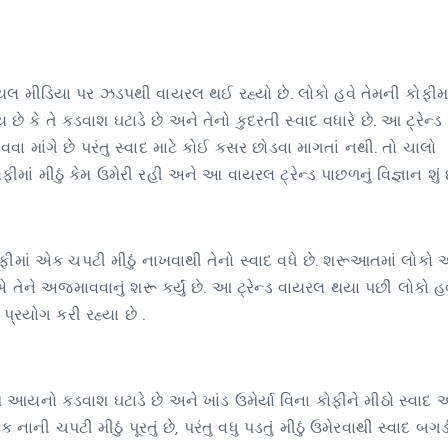
િયલ મીડિયા પર ઝડપથી વાયરલ થઈ રહ્યો છે. લોકો હવે તેમની કોફીમાં
 છે કે તે કડવાશ ઘટાડે છે અને તેનો કુદરતી સ્વાદ વધારે છે. આ ટ્રેન્
વા માંગે છે પરંતુ સ્વાદ માટે કોઈ કસર છોડવા માગતાં નથી. તો ચાલો
ં મીઠું કેમ ઉમેરી રહી અને આ વાયરલ ટ્રેન્ડ પાછળનું વિજ્ઞાન શું છ
ીમાં એક ચપટી મીઠું નાખવાથી તેનો સ્વાદ વધે છે. શરૂઆતમાં લોકો આ 
ેને અજમાવવાનું શરૂ કર્યું છે. આ ટ્રેન્ડ વાયરલ થયા પછી લોકો હવ
ો પ્રયોગ કરી રહ્યા છે .
મ આયનો કડવાશ ઘટાડે છે અને ખાંડ ઉમેર્યા વિના કોફીને મીઠો સ્વાદ આ
ાની ચપટી મીઠું પૂરતું છે, પરંતુ વધુ પડતું મીઠું ઉમેરવાથી સ્વાદ બગડ