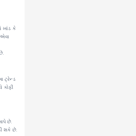
 ખાંડ કે
ડ એવા
ે.
ટ્રેન્ડ
ે કોફી
પે છે.
ી શકે છે.