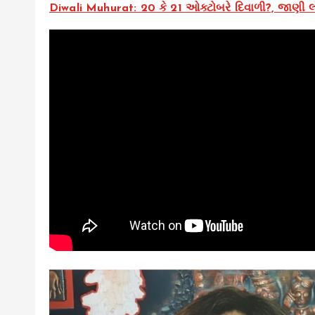
Diwali Muhurat: 20 કે 21 ઓક્ટોબરે દિવાળી?, જાણી લો 