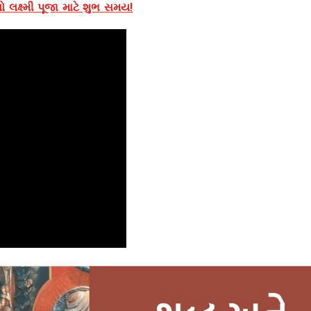
લક્ષ્મી પૂજા માટે શુભ સમય!