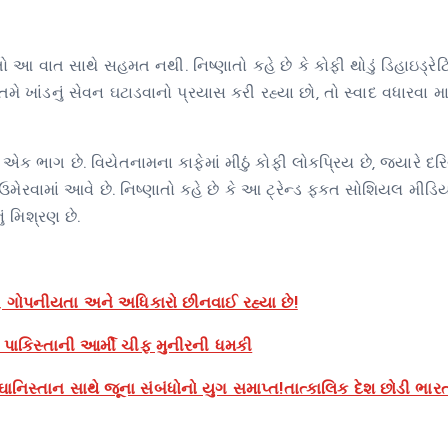
ણાતો આ વાત સાથે સહમત નથી. નિષ્ણાતો કહે છે કે કોફી થોડું ડિહાઇડ્રેટિ
ે ખાંડનું સેવન ઘટાડવાનો પ્રયાસ કરી રહ્યા છો, તો સ્વાદ વધારવા મ
ોનો એક ભાગ છે. વિયેતનામના કાફેમાં મીઠું કોફી લોકપ્રિય છે, જ્યારે દર
 ઉમેરવામાં આવે છે. નિષ્ણાતો કહે છે કે આ ટ્રેન્ડ ફક્ત સોશિયલ મીડિ
ં મિશ્રણ છે.
જી, ગોપનીયતા અને અધિકારો છીનવાઈ રહ્યા છે!
, પાકિસ્તાની આર્મી ચીફ મુનીરની ધમકી
ાનિસ્તાન સાથે જૂના સંબંધોનો યુગ સમાપ્ત!તાત્કાલિક દેશ છોડી ભા