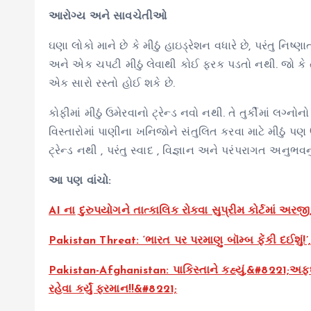
આરોગ્ય અને સાવચેતીઓ
ઘણા લોકો માને છે કે મીઠું હાઇડ્રેશન વધારે છે, પરંતુ નિષ્
અને એક ચપટી મીઠું લેવાથી કોઈ ફરક પડતો નથી. જો કે તમ
એક સારો રસ્તો હોઈ શકે છે.
કોફીમાં મીઠું ઉમેરવાનો ટ્રેન્ડ નવો નથી. તે તુર્કીમાં લગ્ન
વિસ્તારોમાં પાણીના ખનિજોને સંતુલિત કરવા માટે મીઠું પણ
ટ્રેન્ડ નથી , પરંતુ સ્વાદ , વિજ્ઞાન અને પરંપરાગત અનુભવનુ
આ પણ વાંચો:
AI ના દુરુપયોગને તાત્કાલિક રોકવા સુપ્રીમ કોર્ટમાં અર
Pakistan Threat: ‘ભારત પર પરમાણુ બૉમ્બ ફેંકી દઈશું!’
Pakistan-Afghanistan: પાકિસ્તાને કહ્યું,&#8221;અફઘ
રહેવા કર્યું ફરમાન!!&#8221;