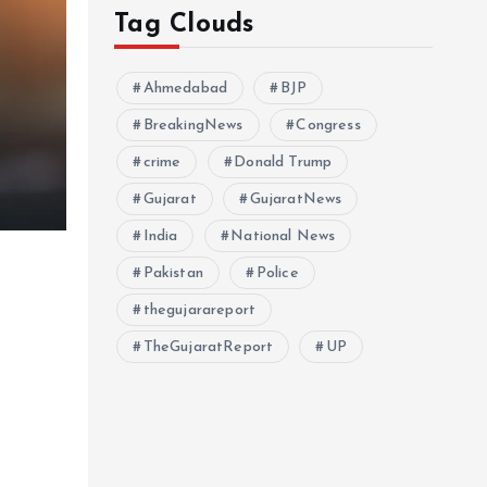
Tag Clouds
Ahmedabad
BJP
BreakingNews
Congress
crime
Donald Trump
Gujarat
GujaratNews
India
National News
Pakistan
Police
thegujarareport
TheGujaratReport
UP