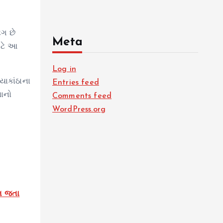
ંગ છે
Meta
ાટે આ
Log in
િયાકાંઠાના
Entries feed
યાનો
Comments feed
WordPress.org
રત જતા