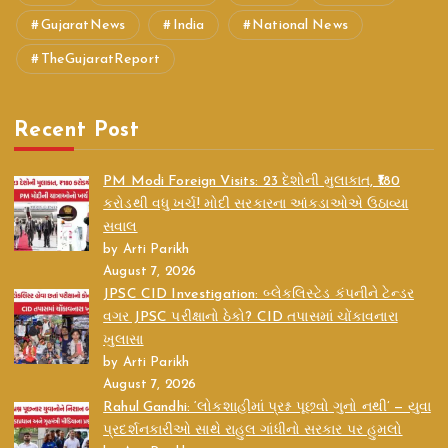
GujaratNews
India
National News
TheGujaratReport
Recent Post
PM Modi Foreign Visits: 23 દેશોની મુલાકાત, ₹180
કરોડથી વધુ ખર્ચ! મોદી સરકારના આંકડાઓએ ઉઠાવ્યા
સવાલ
by Arti Parikh
August 7, 2026
JPSC CID Investigation: બ્લેકલિસ્ટેડ કંપનીને ટેન્ડર
વગર JPSC પરીક્ષાનો ઠેકો? CID તપાસમાં ચોંકાવનારા
ખુલાસા
by Arti Parikh
August 7, 2026
Rahul Gandhi: ‘લોકશાહીમાં પ્રશ્ન પૂછવો ગુનો નથી’ — યુવા
પ્રદર્શનકારીઓ સાથે રાહુલ ગાંધીનો સરકાર પર હુમલો