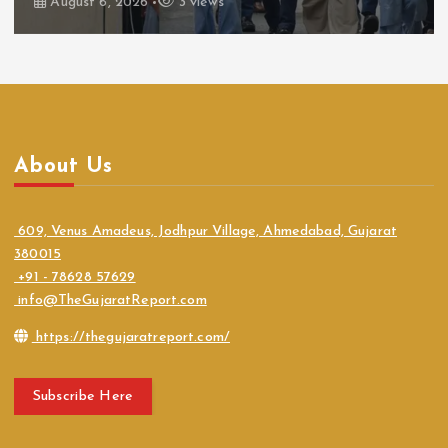
August 6, 2026
3 views
About Us
609, Venus Amadeus, Jodhpur Village, Ahmedabad, Gujarat
380015
+91 - 78628 57629
info@TheGujaratReport.com
https://thegujaratreport.com/
Subscribe Here