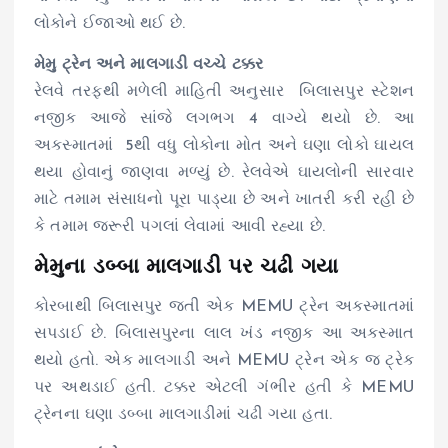
લોકોને ઈજાઓ થઈ છે.
મેમુ ટ્રેન અને માલગાડી વચ્ચે ટક્કર
રેલવે તરફથી મળેલી માહિતી અનુસાર બિલાસપુર સ્ટેશન
નજીક આજે સાંજે લગભગ 4 વાગ્યે થયો છે. આ
અકસ્માતમાં 5થી વધુ લોકોના મોત અને ઘણા લોકો ઘાયલ
થયા હોવાનું જાણવા મળ્યું છે. રેલવેએ ઘાયલોની સારવાર
માટે તમામ સંસાધનો પૂરા પાડ્યા છે અને ખાતરી કરી રહી છે
કે તમામ જરૂરી પગલાં લેવામાં આવી રહ્યા છે.
મેમુના ડબ્બા માલગાડી પર ચઢી ગયા
કોરબાથી બિલાસપુર જતી એક MEMU ટ્રેન અકસ્માતમાં
સપડાઈ છે. બિલાસપુરના લાલ ખંડ નજીક આ અકસ્માત
થયો હતો. એક માલગાડી અને MEMU ટ્રેન એક જ ટ્રેક
પર અથડાઈ હતી. ટક્કર એટલી ગંભીર હતી કે MEMU
ટ્રેનના ઘણા ડબ્બા માલગાડીમાં ચઢી ગયા હતા.