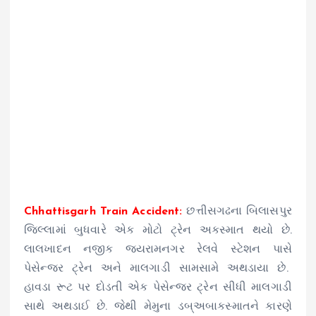
Chhattisgarh Train Accident:
છત્તીસગઢના બિલાસપુર
જિલ્લામાં બુધવારે એક મોટો ટ્રેન અકસ્માત થયો છે.
લાલખાદન નજીક જયરામનગર રેલવે સ્ટેશન પાસે
પેસેન્જર ટ્રેન અને માલગાડી સામસામે અથડાયા છે.
હાવડા રૂટ પર દોડતી એક પેસેન્જર ટ્રેન સીધી માલગાડી
સાથે અથડાઈ છે. જેથી મેમુના ડબ્અબાકસ્માતને કારણે