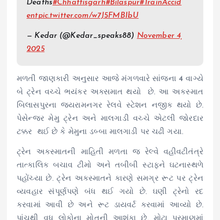
Deaths
#Chhattisgarh
#Bilaspur
#TrainAccid
ent
pic.twitter.com/w7J5FMBIbU
— Kedar (@Kedar_speaks88)
November 4,
2025
મળતી જાણકારી અનુસાર આજે મંગળવારે સાંજના 4 વાગ્યે
બે ટ્રેન વચ્ચે ભયંકર અક્સમાત થયો છે. આ અકસ્માત
બિલાસપુરના જયરામનગર રેલવે સ્ટેશન નજીક થયો છે.
પેસેન્જર મેમુ ટ્રેન અને માલગાડી વચ્ચે એટલી જોરદાર
ટક્કર થઈ છે કે મેમુના ડબ્બા માલગાડી પર ચઢી ગયા.
ટ્રેન અકસ્માતની માહિતી મળતા જ રેલ્વે વહીવટીતંત્રે
તાત્કાલિક બચાવ ટીમો અને તબીબી સ્ટાફને ઘટનાસ્થળે
પહોંચ્યા છે. ટ્રેન અકસ્માતને કારણે સમગ્ર રૂટ પર ટ્રેન
વ્યવહાર સંપૂર્ણપણે બંધ થઈ ગયો છે. ઘણી ટ્રેનો રદ
કરવામાં આવી છે અને રૂટ ડાયવર્ટ કરવામાં આવ્યો છે.
પાંચથી વધુ લોકોના મોતની આશંકા છે. મોટા પ્રમાણમાં