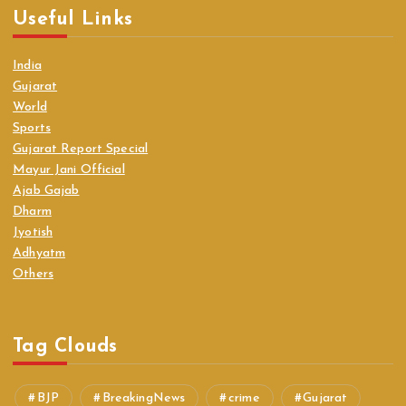
Useful Links
India
Gujarat
World
Sports
Gujarat Report Special
Mayur Jani Official
Ajab Gajab
Dharm
Jyotish
Adhyatm
Others
Tag Clouds
BJP
BreakingNews
crime
Gujarat