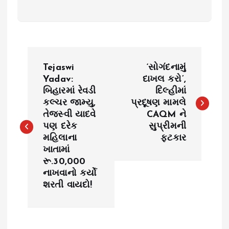
P
Tejaswi
‘સોગંદનામું
o
Yadav:
દાખલ કરો’,
બિહારમાં રેવડી
દિલ્હીમાં
કલ્ચર જામ્યુ,
પ્રદૂષણ મામલે
s
તેજસ્વી યાદવે
CAQM ને
પણ દરેક
સુપ્રીમની
t
મહિલાના
ફટકાર
ખાતામાં
n
રૂ.30,000
નાખવાનો કર્યો
a
શરતી વાયદો!
v