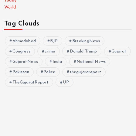
Today
World
Tag Clouds
Ahmedabad
BJP
BreakingNews
Congress
crime
Donald Trump
Gujarat
GujaratNews
India
National News
Pakistan
Police
thegujarareport
TheGujaratReport
UP