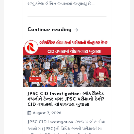
રજૂ કરેલા લેખિત જવાબમાં જણાવ્યું છે.…
Continue reading
India
JPSC CID Investigation: બ્લેકલિસ્ટેડ
કંપનીને ટેન્ડર વગર JPSC પરીક્ષાનો ઠેકો?
CID તપાસમાં ચોંકાવનારા ખુલાસા
August 7, 2026
JPSC CID Investigation: ઝારખંડ લોક સેવા
આયોગ (JPSC)ની વિવિધ ભરતી પરીક્ષાઓમાં