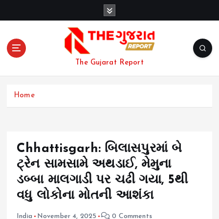
S
k
i
p
t
o
The Gujarat Report
c
o
n
Home
t
e
n
t
Chhattisgarh: બિલાસપુરમાં બે
ટ્રેન સામસામે અથડાઈ, મેમુના
ડબ્બા માલગાડી પર ચઢી ગયા, 5થી
વધુ લોકોના મોતની આશંકા
India
November 4, 2025
0 Comments