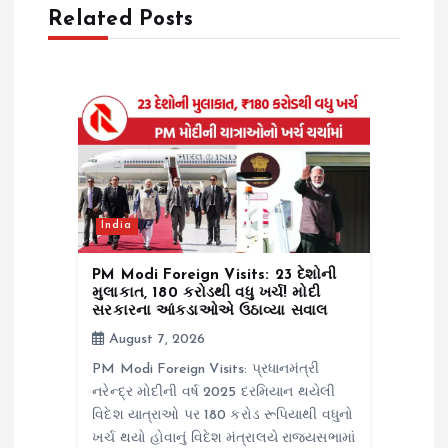
i
Related Posts
g
a
t
i
India
o
PM Modi Foreign Visits: 23 દેશોની
n
મુલાકાત, ₹180 કરોડથી વધુ ખર્ચ! મોદી
સરકારના આંકડાઓએ ઉઠાવ્યા સવાલ
August 7, 2026
PM Modi Foreign Visits: પ્રધાનમંત્રી
નરેન્દ્ર મોદીની વર્ષ 2025 દરમિયાન થયેલી
વિદેશ યાત્રાઓ પર 180 કરોડ રૂપિયાથી વધુનો
ખર્ચ થયો હોવાનું વિદેશ મંત્રાલયે રાજ્યસભામાં