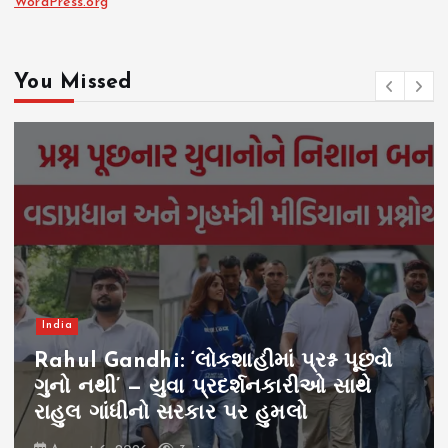
WordPress.org
You Missed
India
Rahul Gandhi: ‘લોકશાહીમાં પ્રશ્ન પૂછવો
ગુનો નથી’ — યુવા પ્રદર્શનકારીઓ સાથે
રાહુલ ગાંધીનો સરકાર પર હુમલો