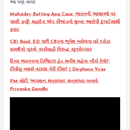
આ પણ વાંચો:
Mahadev Betting App Case: ભારતની આશાઓ પર
પાણી ફર્યું!, મહાદેવ એપ કૌભાંડનો મુખ્ય આરોપી દુબઈમાંથી
ફરાર
CBI Raid: ED પછી CBIના ભૂપેશ બઘેલના ઘરે દરોડા,
સમર્થકો ગુસ્સે, કાર્યવાહી વિરુદ્ધ સૂત્રોચ્ચાર
દિવ્ય ભાસ્કરના ડિજિટલ હેડ મનીષ મહેતા નીચે રેલો?,
દીર્ઘાયુ વ્યાસે વટાણા વેરી દીધા? | Dirghayu Vyas
PM મોદી ‘અપમાન મંત્રાલય’ મંત્રાલય બનાવે:
Priyanka Gandhi