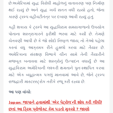
છે.અમેરિકામાં યુદ્ધ વિરોધી માહોલનું વાતાવરણ પણ નિર્માણ
થઈ રહ્યું છે અને યુદ્ધ ખર્ચ સતત વધી રહ્યો હતો, જેના
કારણે ટ્રમ્પ વહીવટીતંત્ર પર દબાણ આવી રહ્યું હતું.
કહી શકાય કે ટ્રમ્પે આ યુદ્ધવિરામ સમયગાળાનો ઉપયોગ
પોતાના શસ્ત્રાગારને ફરીથી ભરવા માટે કર્યો છે. તેમણે
ચેતવણી આપી છે કે જો સોદો નિષ્ફળ જાય, તો તેઓ પહેલા
કરતાં વધુ આક્રમક રીતે હુમલો કરવા માટે તૈયાર છે.
અમેરિકાના સંરક્ષણ વિભાગે ચીન સામે તેની તૈયારીને
મજબૂત બનાવવા માટે શસ્ત્રોનું ઉત્પાદન વધાર્યું છે આ
યુદ્ધવિરામ અમેરિકાની લશ્કરી ક્ષમતાને પુનઃસ્થાપિત કરવા
માટે એક વ્યૂહાત્મક પગલું માનવામાં આવે છે, જેને ટ્રમ્પ
રાજદ્વારી માસ્ટરસ્ટ્રોક તરીકે રજૂ કરી રહ્યા છે.
આ પણ વાંચો:
Japan: જાપાને હવામાંથી ‘એર પેટ્રોલ’ની શોધ કરી લીધી!
છતાં આ ડ્રિમ પ્રોજેક્ટ કેમ પડતો મુકયો ? જાણો