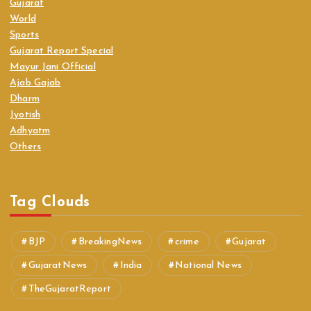
Gujarat
World
Sports
Gujarat Report Special
Mayur Jani Official
Ajab Gajab
Dharm
Jyotish
Adhyatm
Others
Tag Clouds
BJP
BreakingNews
crime
Gujarat
GujaratNews
India
National News
TheGujaratReport