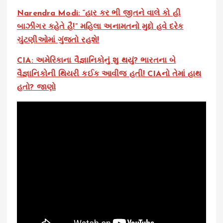
Narendra Modi: “હાર કર ભી જીતને વાલે કો હી
બાઝીગર કહેતે હૈ!” મહિલા અનામતનો મુદ્દો હવે દરેક
ચુંટણીઓમાં ગુંજતો રહશે!
CIA: અમેરિકાના વૈજ્ઞાનિકોનું શુ થયું? ભારતના બે
વૈજ્ઞાનિકોની થિયરી કઈક આવીજ હતી! CIAનો તેમાં હાથ
હતો? જાણો