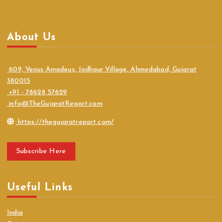
About Us
609, Venus Amadeus, Jodhpur Village, Ahmedabad, Gujarat
380015
+91 - 78628 57629
info@TheGujaratReport.com
https://thegujaratreport.com/
Subscribe Here
Useful Links
India