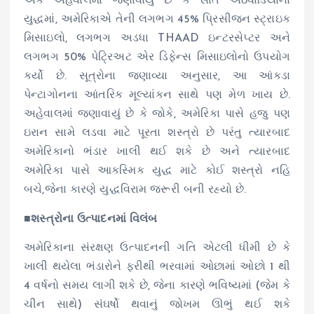
એક અહેવાલમાં જણાવાયું છે કે સાત અઠવાડિયાના
યુદ્ધમાં, અમેરિકાએ તેની લગભગ 45% પ્રિસીજન સ્ટ્રાઇક
મિસાઇલો, લગભગ અડધા THAAD ઇન્ટરસેપ્ટર અને
લગભગ 50% પેટ્રિઅટ એર ડિફેન્સ મિસાઇલોનો ઉપયોગ
કર્યો છે. સૂત્રોના જણાવ્યા અનુસાર, આ આંકડા
પેન્ટાગોનના આંતરિક મૂલ્યાંકન સાથે પણ મેળ ખાય છે.
અહેવાલમાં જણાવાયું છે કે જોકે, અમેરિકા પાસે હજુ પણ
ઇરાન સામે લડવા માટે પૂરતા શસ્ત્રો છે પરંતુ ત્યારબાદ
અમેરિકાનો ભંડાર ખાલી થઈ શકે છે અને ત્યારબાદ
અમેરિકા પાસે આકસ્મિક યુદ્ધ માટે કોઈ શસ્ત્રો નહિ
બચે,જેના કારણે યુદ્ધવિરામ જરૂરી બની રહ્યો છે.
■શસ્ત્રોના ઉત્પાદનમાં વિલંબ
અમેરિકાના સંરક્ષણ ઉત્પાદનની ગતિ એટલી ધીમી છે કે
ખાલી થયેલા ભંડારોને ફરીથી ભરવામાં ઓછામાં ઓછો 1 થી
4 વર્ષનો સમય લાગી શકે છે, જેના કારણે ભવિષ્યમાં (જેમ કે
ચીન સાથે) સંઘર્ષો થવાનું જોખમ ઊભું થઈ શકે