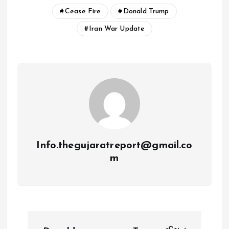
Cease Fire
Donald Trump
Iran War Update
Info.thegujaratreport@gmail.co
m
P