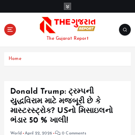
S
k
i
p
t
o
The Gujarat Report
c
o
n
Home
t
e
n
t
Donald Trump: ટ્રમ્પની
યુદ્ધવિરામ માટે મજબૂરી છે કે
માસ્ટરસ્ટ્રોક? USનો મિસાઇલનો
ભંડાર 50 % ખાલી!
World
April 22, 2026
0 Comments