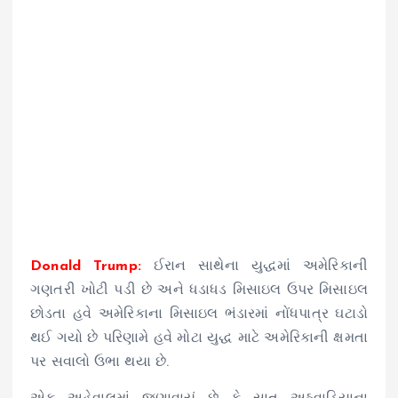
Donald Trump:
ઈરાન સાથેના યુદ્ધમાં અમેરિકાની
ગણતરી ખોટી પડી છે અને ધડાધડ મિસાઇલ ઉપર મિસાઇલ
છોડતા હવે અમેરિકાના મિસાઇલ ભંડારમાં નોંધપાત્ર ઘટાડો
થઈ ગયો છે પરિણામે હવે મોટા યુદ્ધ માટે અમેરિકાની ક્ષમતા
પર સવાલો ઉભા થયા છે.