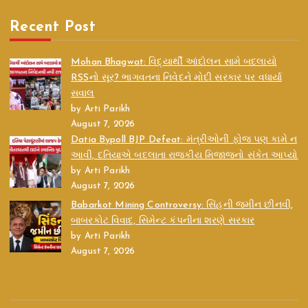
Recent Post
Mohan Bhagwat: વિદ્યાર્થી આંદોલન સામે બદલાયો
RSSનો સૂર? ભાગવતના નિવેદને મોદી સરકાર પર વધાર્યા
સવાલ
by Arti Parikh
August 7, 2026
Datia Bypoll BJP Defeat: મંત્રીઓની ફોજ પણ કામે ન
આવી, દતિયાએ બદલાતા રાજકીય મિજાજનો સંકેત આપ્યો
by Arti Parikh
August 7, 2026
Babarkot Mining Controversy: સિંહની જમીન છીનવી,
બાબરકોટ વિવાદ, સિમેન્ટ કંપનીના શરણે સરકાર
by Arti Parikh
August 7, 2026