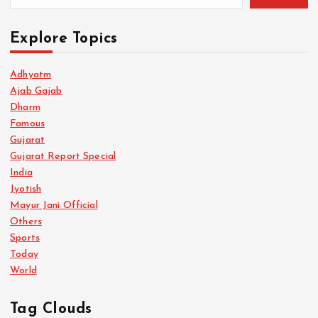
Explore Topics
Adhyatm
Ajab Gajab
Dharm
Famous
Gujarat
Gujarat Report Special
India
Jyotish
Mayur Jani Official
Others
Sports
Today
World
Tag Clouds