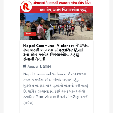
World
Nepal Communal Violence: નેપાળમાં
કેમ ભડકી ભયાનક સાંપ્રદાયિક હિંસા!
3નાં મોત, અનેક જિલ્લાઓમાં કર્ફ્યુ,
સેનાની તૈનાતી
August 1, 2026
Nepal Communal Violence: નેપાળ છેલ્લા
કેટલાક વર્ષોમાં સૌથી ગંભીર ગણાતી હિંદુ-
મુસ્લિમ સાંપ્રદાયિક હિંસાનો સામનો કરી રહ્યું
છે. ધાર્મિક શોભાયાત્રા દરમિયાન શરૂ થયેલો
સ્થાનિક વિવાદ થોડા જ દિવસોમાં દક્ષિણ તરાઈ
(મધેશ)…