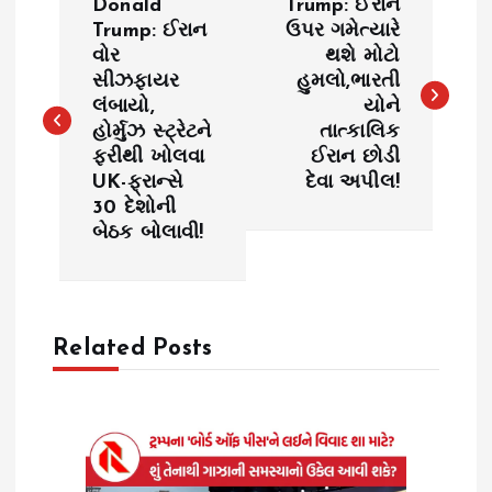
Donald
Trump: ઈરાન
o
Trump: ઈરાન
ઉપર ગમેત્યારે
વોર
થશે મોટો
સીઝફાયર
હુમલો,ભારતી
s
લંબાયો,
યોને
હોર્મુઝ સ્ટ્રેટને
તાત્કાલિક
t
ફરીથી ખોલવા
ઈરાન છોડી
UK-ફ્રાન્સે
દેવા અપીલ!
n
30 દેશોની
બેઠક બોલાવી!
a
v
Related Posts
i
g
a