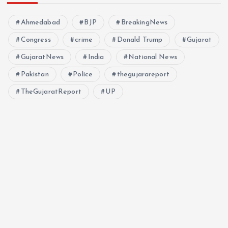
Ahmedabad
BJP
BreakingNews
Congress
crime
Donald Trump
Gujarat
GujaratNews
India
National News
Pakistan
Police
thegujarareport
TheGujaratReport
UP