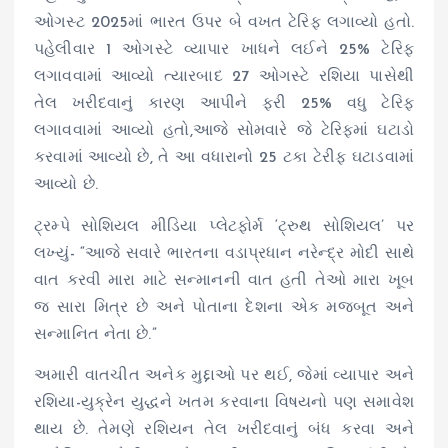
ઓગસ્ટ 2025માં ભારત ઉપર બે વખત ટેરિફ લગાવ્યો હતો.
પહેલીવાર 1 ઓગસ્ટે વ્યાપાર ખાધને લઈને 25% ટેરિફ
લગાવવામાં આવ્યો ત્યારબાદ 27 ઓગસ્ટે રશિયા પાસેથી
તેલ ખરીદવાનું કારણ આપીને ફરી 25% વધુ ટેરિફ
લગાવવામાં આવ્યો હતો,આજે સોમવારે જે ટેરિફમાં ઘટાડો
કરવામાં આવ્યો છે, તે આ વધારાનો 25 ટકા ટેરીફ ઘટાડવામાં
આવ્યો છે.
ટ્રમ્પે સોશિયલ મીડિયા પ્લેટફોર્મ ‘ટ્રુથ સોશિયલ’ પર
લખ્યું- “આજે સવારે ભારતના વડાપ્રધાન નરેન્દ્ર મોદી સાથે
વાત કરવી મારા માટે સન્માનની વાત હતી તેઓ મારા ખૂબ
જ સારા મિત્ર છે અને પોતાના દેશના એક મજબૂત અને
સન્માનિત નેતા છે.”
અમારી વાતચીત અનેક મુદ્દાઓ પર થઈ, જેમાં વ્યાપાર અને
રશિયા-યુક્રેન યુદ્ધને ખતમ કરવાના વિષયનો પણ સમાવેશ
થાય છે. તેમણે રશિયન તેલ ખરીદવાનું બંધ કરવા અને