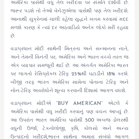
અમેરિકા પાસેથી વધુ તેલ ખરીદવા પર સંમતિ દર્શાવી છે.
જરૂર પડશે તો તેઓ વેનેઝુએલા પાસેથી પણ તેલ ખરીદશે.
આનાથી યુક્રેનમાં ચાલી રહેલા યુદ્ધને ખતમ કરવામાં મદદ
મળશે કારણ કે ત્યાં દર અઠવાડિયે અનેક લોકો મરી રહયા
છે.
વડાપ્રધાન મોદી સાથેની મિત્રતા અને સન્માનના નાતે,
અને તેમની વિનંતી પર, અમેરિકા અને ભારત વચ્ચે તરત જ
એક વ્યાપાર સમજૂતી થઈ છે. આ અંતર્ગત અમેરિકા ભારત
પર લાગતો રેસિપ્રોકલ ટેરિફ 25%થી ઘટાડીને 18% કરશે.
બીજી તરફ ભારત અમેરિકા સામેના પોતાના ટેરિફ અને
નોન-ટેરિફ અવરોધોને શૂન્ય કરવાની દિશામાં આગળ વધશે.
વડાપ્રધાન મોદીએ “BUY AMERICAN” એટલે કે
અમેરિકા પાસેથી વધુ ખરીદી કરવાનું પણ વચન આપ્યું છે.
આ ઉપરાંત ભારત અમેરિકા પાસેથી 500 અબજ ડોલરથી
વધુની ઉર્જા, ટેકનોલોજી, કૃષિ, કોલસો અને અન્ય
ઉત્પાદનો ખરીદશે,ભારત સાથેના અમારા સંબંધો આગળ