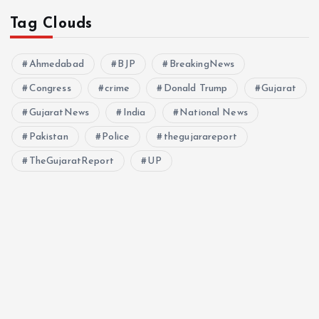
Tag Clouds
Ahmedabad
BJP
BreakingNews
Congress
crime
Donald Trump
Gujarat
GujaratNews
India
National News
Pakistan
Police
thegujarareport
TheGujaratReport
UP