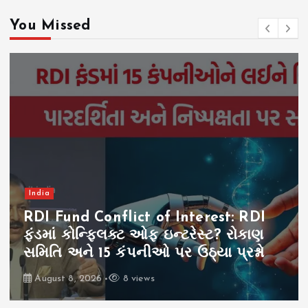
You Missed
India
RDI Fund Conflict of Interest: RDI
ફંડમાં કોન્ફ્લિક્ટ ઓફ ઇન્ટરેસ્ટ? રોકાણ
સમિતિ અને 15 કંપનીઓ પર ઉઠ્યા પ્રશ્નો
August 8, 2026
8 views