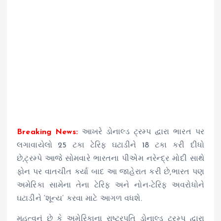
Breaking News:
આખરે ડોનાલ્ડ ટ્રમ્પ દ્વારા ભારત પર
લગાવાયેલો 25 ટકા ટેરિફ ઘટાડીને 18 ટકા કરી દીધો
છે,ટ્રમ્પે આજે સોમવારે ભારતના પીએમ નરેન્દ્ર મોદી સાથે
ફોન પર વાતચીત કર્યા બાદ આ જાહેરાત કરી છે,ભારત પણ
અમેરિકા સામેના તેના ટેરિફ અને નોન-ટેરિફ અવરોધોને
ઘટાડીને ‘શૂન્ય’ કરવા માટે આગળ વધશે.
મહત્વનું છે કે અમેરિકાના રાષ્ટ્રપતિ ડોનાલ્ડ ટ્રમ્પ દ્વારા