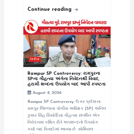
Continue reading
India
Rampur SP Controversy: રામપુરના
SPના ગૌહત્યા અંગેના નિવેદનથી વિવાદ,
હરામી શબ્દના ઉપયોગ બાદ આપી સ્પષ્ટતા
August 8, 2026
Rampur SP Controversy: ઉત્તર પ્રદેશના
રામપુર જિલ્લાના પોલીસ અધિક્ષક (SP) અનિલ
કુમાર સિંહ સિસોદિયા ગૌહત્યા સંબંધિત એક
નિવેદનમાં કથિત રીતે અપશબ્દનો ઉપયોગ
કર્યા બાદ વિવાદોમાં આવ્યા છે. સોશિયલ