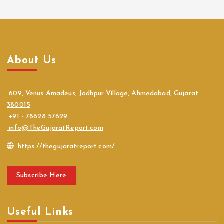
About Us
609, Venus Amadeus, Jodhpur Village, Ahmedabad, Gujarat
380015
+91 - 78628 57629
info@TheGujaratReport.com
https://thegujaratreport.com/
Subscribe Here
Useful Links