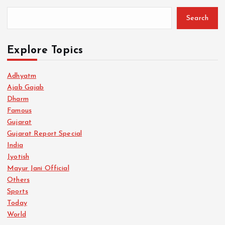
Search
Explore Topics
Adhyatm
Ajab Gajab
Dharm
Famous
Gujarat
Gujarat Report Special
India
Jyotish
Mayur Jani Official
Others
Sports
Today
World