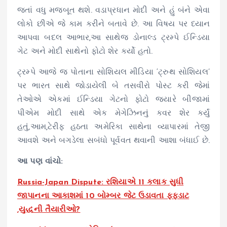
જતાં વધુ મજબૂત થશે. વડાપ્રધાન મોદી અને હું બંને એવા
લોકો છીએ જે કામ કરીને બતાવે છે. આ વિષય પર ધ્યાન
આપવા બદલ આભાર,આ સાથેજ ડોનાલ્ડ ટ્રમ્પે ઈન્ડિયા
ગેટ અને મોદી સાથેનો ફોટો શેર કર્યો હતો.
ટ્રમ્પે આજે જ પોતાના સોશિયલ મીડિયા ‘ટ્રુથ સોશિયલ’
પર ભારત સાથે જોડાયેલી બે તસવીરો પોસ્ટ કરી જેમાં
તેઓએ એકમાં ઈન્ડિયા ગેટનો ફોટો જ્યારે બીજામાં
પીએમ મોદી સાથે એક મેગેઝિનનું કવર શેર કર્યું
હતું,આમ,ટેરીફ હઠતા અમેરિકા સાથેના વ્યાપારમાં તેજી
આવશે અને બગડેલા સબંધો પૂર્વવત થવાની આશા બંધાઈ છે.
આ પણ વાંચો:
Russia-Japan Dispute: રશિયાએ 11 કલાક સુધી
જાપાનના આકાશમાં 10 બોમ્બર જેટ ઉડાવતા ફફડાટ
,યુદ્ધની તૈયારીઓ?