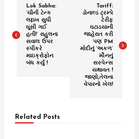
P
Lok Sabha:
Tariff:
o
‘ચીની ટેન્ક
ડોનાલ્ડ ટ્રમ્પે
લદ્દાખ સુધી
ટેરીફ
ઘૂસી ગઈ
ઘટાડયાની
s
હતી!’ રાહુલના
જાહેરાત કરી
સવાલ ઉપર
પણ PM
t
સ્પીકરે
મોદીનું ‘અકળ’
માઇક્રોફોન
મૌનનું
n
બંધ કર્યુ !
સસ્પેન્સ
યથાવત !
a
જાણો,તેલના
વેપારનો ખેલ!
v
i
Related Posts
g
a