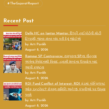
TheGujaratReport
Recent Post
Delhi HC on Jantar Mantar: દિલ્હી હાઈકોર્ટની મોટી
ટિપ્પણી, જંતર-મંતર બંધ કરી દેવું જોઈએ
by Arti Parikh
August 8, 2026
Rampur SP Controversy: રામપુરના SPના ગૌહત્યા
અંગેના નિવેદનથી વિવાદ, હરામી શબ્દના ઉપયોગ બાદ
આપી સ્પષ્ટતા
by Arti Parikh
August 8, 2026
RDI Fund Conflict of Interest: RDI ફંડમાં કોન્ફ્લિક્ટ
ઓફ ઇન્ટરેસ્ટ? રોકાણ સમિતિ અને 15 કંપનીઓ પર ઉઠ્યા
પ્રશ્નો
by Arti Parikh
August 8, 2026