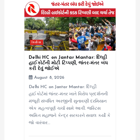
t
i
o
India
n
Delhi HC on Jantar Mantar: દિલ્હી
હાઈકોર્ટની મોટી ટિપ્પણી, જંતર-મંતર બંધ
કરી દેવું જોઈએ
August 8, 2026
Delhi HC on Jantar Mantar: દિલ્હી
હાઈકોર્ટમાં જંતર-મંતર ખાતે વિરોધ પ્રદર્શનની
મંજૂરી સંબંધિત અરજીની સુનાવણી દરમિયાન
એક મહત્વપૂર્ણ ચર્ચા સામે આવી. જસ્ટિસ
અમિત મહાજને કેન્દ્ર સરકારને સવાલ કર્યો કે
જો વારંવાર…