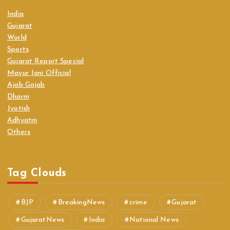
India
Gujarat
World
Sports
Gujarat Report Special
Mayur Jani Official
Ajab Gajab
Dharm
Jyotish
Adhyatm
Others
Tag Clouds
BJP
BreakingNews
crime
Gujarat
GujaratNews
India
National News