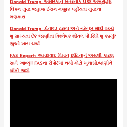
Donald Trump: અમેરિકાનું ખતરનાક USS અબ્રાહમ
લિંકન યુદ્ધ જહાજ ઈરાન નજીક પહોંચતા યુદ્ધના
ભણકારા
Donald-Trump: ડોનાલ્ડ ટ્રમ્પ અને નરેન્દ્ર મોદી વચ્ચે
શુ સામ્યતા છે? જાણીતા વિશ્લેષક શીતલ પી.સિંઘે શુ કહ્યું?
જુઓ ખાસ ચર્ચા
FAS Report: અમદાવાદ વિમાન દુર્ઘટનાનું અસલી કારણ
સામે આવ્યું!! FASના રીપોર્ટમાં થયો મોટો ખુલાસો,જાણીને
ચોંકી જશો