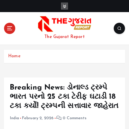
S
k
i
p
t
o
The Gujarat Report
c
o
n
Home
t
e
n
t
Breaking News: ડોનાલ્ડ ટ્રમ્પે
ભારત પરનો 25 ટકા ટેરીફ ઘટાડી 18
ટકા કર્યો! ટ્રમ્પની સત્તાવાર જાહેરાત
India
February 2, 2026
0 Comments