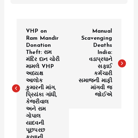
P
VHP on
Manual
o
Ram Mandir
Scavenging
Donation
Deaths
Theft: રામ
India:
s
મંદિર દાન ચોરી
વડાપ્રધાને
મામલે VHP
સફાઈ
t
અધ્યક્ષ
કર્મચારી
આલોક
સમાજની માફી
n
કુમારની માંગ,
માંગવી જ
પ્રિયંકા ગાંધી,
જોઈએ
a
કેજરીવાલ
અને રામ
v
ગોપાલ
યાદવની
i
પૂછપરછ
કરવાની