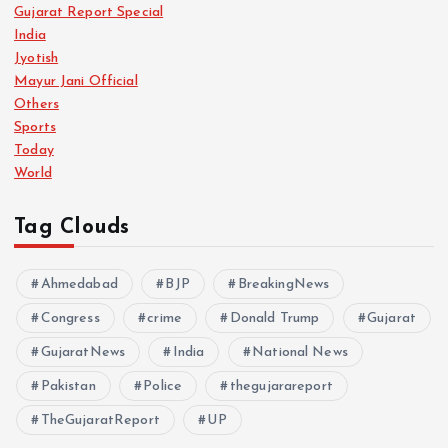
Gujarat Report Special
India
Jyotish
Mayur Jani Official
Others
Sports
Today
World
Tag Clouds
Ahmedabad
BJP
BreakingNews
Congress
crime
Donald Trump
Gujarat
GujaratNews
India
National News
Pakistan
Police
thegujarareport
TheGujaratReport
UP