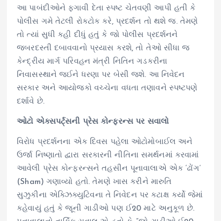
આ પાબંદીઓને ફગાવી દેતા સ્પષ્ટ ચેતવણી આપી હતી કે
પોલીસ ગમે તેટલી રોકટોક કરે, પ્રદર્શન તો થશે જ. તેમણે
તો ત્યાં સુધી કહી દીધું હતું કે જો પોલીસ પ્રદર્શનને
જબરદસ્તી દબાવવાનો પ્રયાસ કરશે, તો તેઓ સીધા જ
કેન્દ્રીય માર્ગ પરિવહન મંત્રી નિતિન ગડકરીના
નિવાસસ્થાને જઈને ધરણા પર બેસી જશે. આ નિવેદન
સરકાર અને આયોજકો વચ્ચેના વધતા તણાવને સ્પષ્ટપણે
દર્શાવે છે.
ઓટો એક્સપર્ટ્સની પ્રેસ કોન્ફરન્સ પર સવાલો
વિરોધ પ્રદર્શનના એક દિવસ પહેલા ઓટોમોબાઈલ અને
ઉર્જા નિષ્ણાતો દ્વારા સરકારની નીતિના સમર્થનમાં કરવામાં
આવેલી પ્રેસ કોન્ફરન્સને તહસીન પૂનાવાલાએ એક ‘ઢોંગ’
(Sham) ગણાવ્યો હતો. તેમણે ખાસ કરીને મારુતિ
સુઝુકીના એક્ઝિક્યુટિવના તે નિવેદન પર કટાક્ષ કર્યો જેમાં
કહેવાયું હતું કે જૂની ગાડીઓ પણ ઈ20 માટે અનુકૂળ છે.