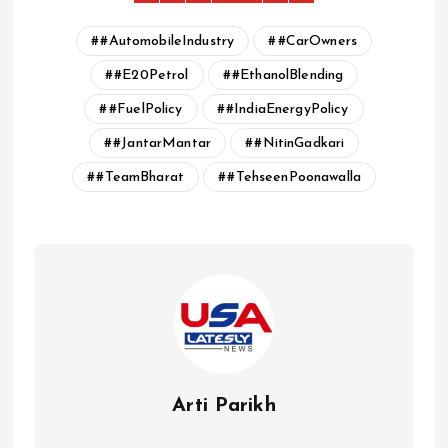
#AutomobileIndustry
#CarOwners
#E20Petrol
#EthanolBlending
#FuelPolicy
#IndiaEnergyPolicy
#JantarMantar
#NitinGadkari
#TeamBharat
#TehseenPoonawalla
Arti Parikh