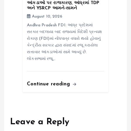
આંકડાઓ પર રાજકારણ, આંધ્રમાં TDP
અને YSRCP આમને-સામને
August 10, 2026
Andhra Pradesh FDI: આંધ્ર પ્રદેશમાં
સરકાર બદલાયા બાદ રાજ્યમાં વિદેશી પ્રત્યક્ષ
રોકાણ (FDI)માં નોંધપાત્ર વધારો થયો હોવાનું
કેન્દ્રીય સરકાર દ્વારા સંસદમાં રજૂ કરાયેલા
સત્તાવાર આંકડાઓમાં સામે આવ્યું છે.
લોકસભામાં રજૂ…
Continue reading
Leave a Reply