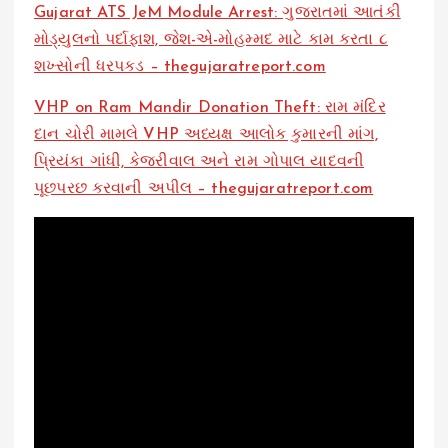
Gujarat ATS JeM Module Arrest: ગુજરાતમાં આતંકી
મોડ્યુલનો પર્દાફાશ, જેશ-એ-મોહમ્મદ માટે કામ કરતા ૮
શખ્સોની ધરપકડ – thegujaratreport.com
VHP on Ram Mandir Donation Theft: રામ મંદિર
દાન ચોરી મામલે VHP અધ્યક્ષ આલોક કુમારની માંગ,
પ્રિયંકા ગાંધી, કેજરીવાલ અને રામ ગોપાલ યાદવની
પૂછપરછ કરવાની અપીલ – thegujaratreport.com