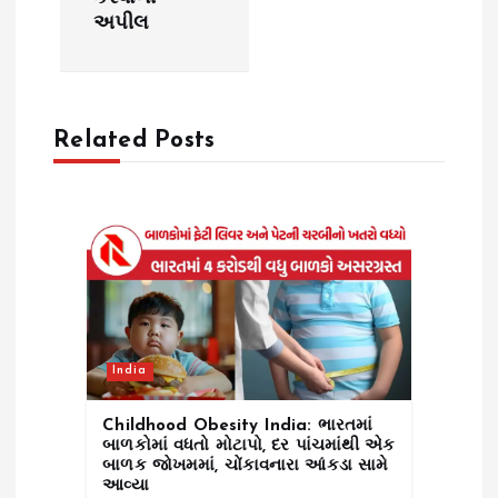
g
અપીલ
a
t
Related Posts
i
o
n
India
Childhood Obesity India: ભારતમાં
બાળકોમાં વધતો મોટાપો, દર પાંચમાંથી એક
બાળક જોખમમાં, ચોંકાવનારા આંકડા સામે
આવ્યા