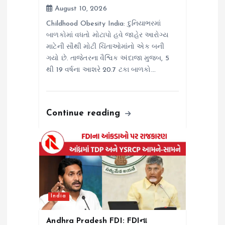
August 10, 2026
Childhood Obesity India: દુનિયાભરમાં
બાળકોમાં વધતો મોટાપો હવે જાહેર આરોગ્ય
માટેની સૌથી મોટી ચિંતાઓમાંનો એક બની
ગયો છે. તાજેતરના વૈશ્વિક અંદાજા મુજબ, 5
થી 19 વર્ષના આશરે 20.7 ટકા બાળકો…
Continue reading
India
Andhra Pradesh FDI: FDIના