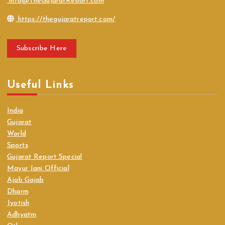
info@TheGujaratReport.com
https://thegujaratreport.com/
Subscribe Here
Useful Links
India
Gujarat
World
Sports
Gujarat Report Special
Mayur Jani Official
Ajab Gajab
Dharm
Jyotish
Adhyatm