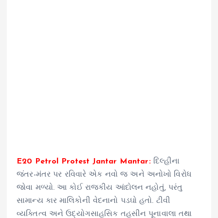
E20 Petrol Protest Jantar Mantar:
દિલ્હીના
જંતર-મંતર પર રવિવારે એક નવો જ અને અનોખો વિરોધ
જોવા મળ્યો. આ કોઈ રાજકીય આંદોલન નહોતું, પરંતુ
સામાન્ય કાર માલિકોની વેદનાનો પડઘો હતો. ટીવી
વ્યક્તિત્વ અને ઉદ્યોગસાહસિક તહસીન પૂનાવાલા તથા