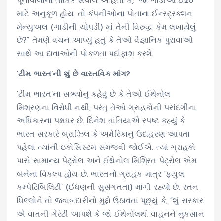
પૂનાવાલાનો તાર્કિક સવાલ એ હતો કે, “જો ગાડીઓ ઈ20
માટે અનુકૂળ હોય, તો કંપનીઓના પોતાના ઈન્સ્ટ્રક્શન
મેન્યુઅલ (ગાડીની ચોપડી) માં તેની વિરુદ્ધ કેમ લખાયેલું
છે?” તેમણે વચન આપ્યું હતું કે તેઓ વૈજ્ઞાનિક પુરાવાઓ
સાથે આ દાવાઓની પોકળતા પર્દાફાશ કરશે.
‘ટીમ ભારત’ની શું છે વાસ્તવિક માંગ?
‘ટીમ ભારત’ના સભ્યોનું કહેવું છે કે તેઓ ઈથેનોલ
મિશ્રણના વિરોધી નથી, પરંતુ તેઓ ગ્રાહકોની પસંદગીના
અધિકારના પક્ષધર છે. દિનેશ તાંતિયાએ સ્પષ્ટ કહ્યું કે
ભારત સરકારે બ્રાઝિલ કે અમેરિકાનું ઉદાહરણ આપતા
પહેલા ત્યાંની ઇકોસિસ્ટમ સમજવી જોઈએ. ત્યાં ગ્રાહકો
પાસે સામાન્ય પેટ્રોલ અને ઈથેનોલ મિશ્રિત પેટ્રોલ એમ
બંનેના વિકલ્પ હોય છે. ભારતનો ગ્રાહક માત્ર ‘ફ્યુલ
કમ્પેટિબિલિટી’ (ઈંધણની સુસંગતતા) માંગી રહ્યો છે. રતન
ધિલ્લોને તો જવાબદારીનો મુદ્દો ઉઠાવતા પૂછ્યું કે, “શું સરકાર
એ વાતની ગેરંટી આપશે કે જો ઈથેનોલથી વાહનને નુકસાન