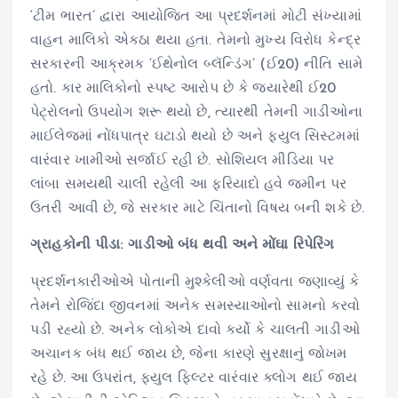
‘ટીમ ભારત’ દ્વારા આયોજિત આ પ્રદર્શનમાં મોટી સંખ્યામાં
વાહન માલિકો એકઠા થયા હતા. તેમનો મુખ્ય વિરોધ કેન્દ્ર
સરકારની આક્રમક ‘ઈથેનોલ બ્લૅન્ડિંગ’ (ઈ20) નીતિ સામે
હતો. કાર માલિકોનો સ્પષ્ટ આરોપ છે કે જ્યારેથી ઈ20
પેટ્રોલનો ઉપયોગ શરૂ થયો છે, ત્યારથી તેમની ગાડીઓના
માઈલેજમાં નોંધપાત્ર ઘટાડો થયો છે અને ફ્યુલ સિસ્ટમમાં
વારંવાર ખામીઓ સર્જાઈ રહી છે. સોશિયલ મીડિયા પર
લાંબા સમયથી ચાલી રહેલી આ ફરિયાદો હવે જમીન પર
ઉતરી આવી છે, જે સરકાર માટે ચિંતાનો વિષય બની શકે છે.
ગ્રાહકોની પીડા: ગાડીઓ બંધ થવી અને મોંઘા રિપેરિંગ
પ્રદર્શનકારીઓએ પોતાની મુશ્કેલીઓ વર્ણવતા જણાવ્યું કે
તેમને રોજિંદા જીવનમાં અનેક સમસ્યાઓનો સામનો કરવો
પડી રહ્યો છે. અનેક લોકોએ દાવો કર્યો કે ચાલતી ગાડીઓ
અચાનક બંધ થઈ જાય છે, જેના કારણે સુરક્ષાનું જોખમ
રહે છે. આ ઉપરાંત, ફ્યુલ ફિલ્ટર વારંવાર ક્લોગ થઈ જાય