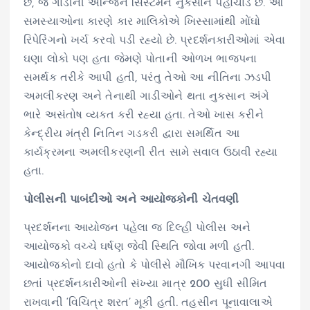
છે, જે ગાડીની એન્જિન સિસ્ટમને નુકસાન પહોંચાડે છે. આ
સમસ્યાઓના કારણે કાર માલિકોએ ખિસ્સામાંથી મોંઘો
રિપેરિંગનો ખર્ચ કરવો પડી રહ્યો છે. પ્રદર્શનકારીઓમાં એવા
ઘણા લોકો પણ હતા જેમણે પોતાની ઓળખ ભાજપના
સમર્થક તરીકે આપી હતી, પરંતુ તેઓ આ નીતિના ઝડપી
અમલીકરણ અને તેનાથી ગાડીઓને થતા નુકસાન અંગે
ભારે અસંતોષ વ્યક્ત કરી રહ્યા હતા. તેઓ ખાસ કરીને
કેન્દ્રીય મંત્રી નિતિન ગડકરી દ્વારા સમર્થિત આ
કાર્યક્રમના અમલીકરણની રીત સામે સવાલ ઉઠાવી રહ્યા
હતા.
પોલીસની પાબંદીઓ અને આયોજકોની ચેતવણી
પ્રદર્શનના આયોજન પહેલા જ દિલ્હી પોલીસ અને
આયોજકો વચ્ચે ઘર્ષણ જેવી સ્થિતિ જોવા મળી હતી.
આયોજકોનો દાવો હતો કે પોલીસે મૌખિક પરવાનગી આપવા
છતાં પ્રદર્શનકારીઓની સંખ્યા માત્ર 200 સુધી સીમિત
રાખવાની ‘વિચિત્ર શરત’ મૂકી હતી. તહસીન પૂનાવાલાએ