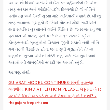
આ આખો વિવાદ અત્યારે બે છેડા પર વહેંચાયેલો છે. એક
તરફ સરકાર અને ઓટોમોબાઈલ દિગ્ગજો છે જે નીતિને
પર્યાવરણ અને ઉર્જા સુરક્ષા માટે અનિવાર્ય ગણાવે છે. બીજી
તરફ સામાન્ય ગ્રાહકો છે જેઓ પોતાની મોંઘી ગાડીઓને
થતા સંભવિત નુકસાનને લઈને ચિંતિત છે. જંતર-મંતરનું આ
પ્રદર્શન એ વાતનું પ્રતીક છે કે માત્ર સરકારી પ્રેસ
કોન્ફરન્સથી ગ્રાહકોનો વિશ્વાસ જીતી શકાતો નથી. નીતિ
ગમે તેટલી વૈજ્ઞાનિક હોય, જ્યાં સુધી ગ્રાહકોને તેમના
વાહનોની સુરક્ષા અંગેની ગેરંટી નહીં મળે, ત્યાં સુધી આવી
અસંતોષની લાગણીઓ સપાટી પર આવતી રહેશે.
આ પણ વાંચો:
GUJARAT MODEL CONTINUES: મંત્રી કુંવરજી
બાવળીયા KIND ATTENTION PLEASE, ખેડૂતના ખેતર
પર ધોળે દિવસે ઘાડ પડે છે અને રોકવા વાળું કોઈ નથી? –
thegujaratreport.com