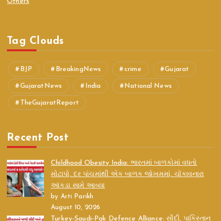
Others
Tag Clouds
BJP
BreakingNews
crime
Gujarat
GujaratNews
India
National News
TheGujaratReport
Recent Post
Childhood Obesity India: ભારતમાં બાળકોમાં વધતો
મોટાપો, દર પાંચમાંથી એક બાળક જોખમમાં, ચોંકાવનારા
આંકડા સામે આવ્યા
by Arti Parikh
August 10, 2026
Turkey-Saudi-Pak Defence Alliance: સૌદી, પાકિસ્તાન