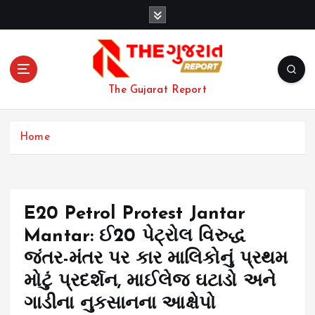
S
k
i
p
t
o
The Gujarat Report
c
o
n
Home
t
e
n
t
E20 Petrol Protest Jantar
Mantar: ઈ20 પેટ્રોલ વિરુદ્ધ
જંતર-મંતર પર કાર માલિકોનું પ્રથમ
મોટું પ્રદર્શન, માઈલેજ ઘટાડો અને
ગાડીના નુકસાનના આક્ષેપો