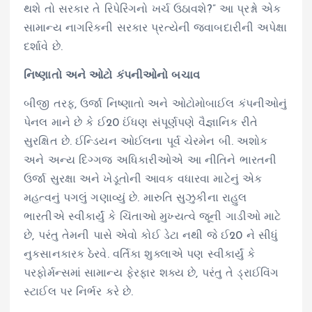
થશે તો સરકાર તે રિપેરિંગનો ખર્ચ ઉઠાવશે?” આ પ્રશ્નો એક
સામાન્ય નાગરિકની સરકાર પ્રત્યેની જવાબદારીની અપેક્ષા
દર્શાવે છે.
નિષ્ણાતો અને ઓટો કંપનીઓનો બચાવ
બીજી તરફ, ઉર્જા નિષ્ણાતો અને ઓટોમોબાઈલ કંપનીઓનું
પેનલ માને છે કે ઈ20 ઈંધણ સંપૂર્ણપણે વૈજ્ઞાનિક રીતે
સુરક્ષિત છે. ઈન્ડિયન ઓઈલના પૂર્વ ચેરમેન બી. અશોક
અને અન્ય દિગ્ગજ અધિકારીઓએ આ નીતિને ભારતની
ઉર્જા સુરક્ષા અને ખેડૂતોની આવક વધારવા માટેનું એક
મહત્વનું પગલું ગણાવ્યું છે. મારુતિ સુઝુકીના રાહુલ
ભારતીએ સ્વીકાર્યું કે ચિંતાઓ મુખ્યત્વે જૂની ગાડીઓ માટે
છે, પરંતુ તેમની પાસે એવો કોઈ ડેટા નથી જે ઈ20 ને સીધું
નુકસાનકારક ઠેરવે. વર્તિકા શુક્લાએ પણ સ્વીકાર્યું કે
પરફોર્મન્સમાં સામાન્ય ફેરફાર શક્ય છે, પરંતુ તે ડ્રાઈવિંગ
સ્ટાઈલ પર નિર્ભર કરે છે.