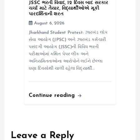
JSSC ભરતી વિવાદ, 12 દિવસ બાદ સરકાર
ચર્ચા માટે તૈયાર, વિદ્યાર્થીઓએ મૂકી
પારદર્શિતાની શરત
August 6, 2026
Jharkhand Student Protest: ઝારખંડ લોક
સેવા આયોગ (JPSC) અને ઝારખંડ કર્મચારી
પસંદગી આયોગ (JSSC)ની વિવિધ ભરતી
પરીક્ષાઓમાં કથિત પેપર લીક અને
અનિયમિતતાઓના આરોપોને લઈને છેલ્લા
ઘણા દિવસોથી ચાલી રહેલા વિદ્યાર્થી…
Continue reading
Leave a Reply