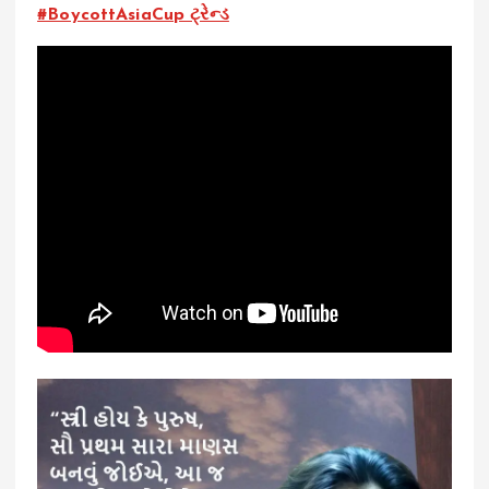
#BoycottAsiaCup ટ્રેન્ડ