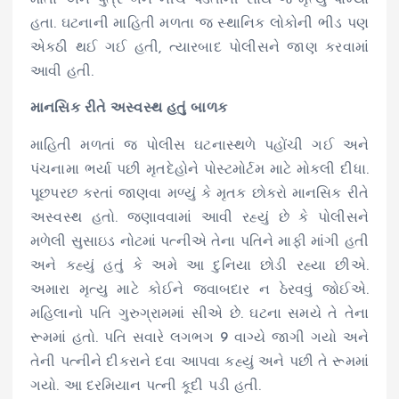
માતા અને પુત્ર બંને નીચે પડતાની સાથે જ મૃત્યુ પામ્યા
હતા. ઘટનાની માહિતી મળતા જ સ્થાનિક લોકોની ભીડ પણ
એકઠી થઈ ગઈ હતી, ત્યારબાદ પોલીસને જાણ કરવામાં
આવી હતી.
માનસિક રીતે અસ્વસ્થ હતું બાળક
માહિતી મળતાં જ પોલીસ ઘટનાસ્થળે પહોંચી ગઈ અને
પંચનામા ભર્યા પછી મૃતદેહોને પોસ્ટમોર્ટમ માટે મોકલી દીધા.
પૂછપરછ કરતાં જાણવા મળ્યું કે મૃતક છોકરો માનસિક રીતે
અસ્વસ્થ હતો. જણાવવામાં આવી રહ્યું છે કે પોલીસને
મળેલી સુસાઇડ નોટમાં પત્નીએ તેના પતિને માફી માંગી હતી
અને કહ્યું હતું કે અમે આ દુનિયા છોડી રહ્યા છીએ.
અમારા મૃત્યુ માટે કોઈને જવાબદાર ન ઠેરવવું જોઈએ.
મહિલાનો પતિ ગુરુગ્રામમાં સીએ છે. ઘટના સમયે તે તેના
રૂમમાં હતો. પતિ સવારે લગભગ 9 વાગ્યે જાગી ગયો અને
તેની પત્નીને દીકરાને દવા આપવા કહ્યું અને પછી તે રૂમમાં
ગયો. આ દરમિયાન પત્ની કૂદી પડી હતી.