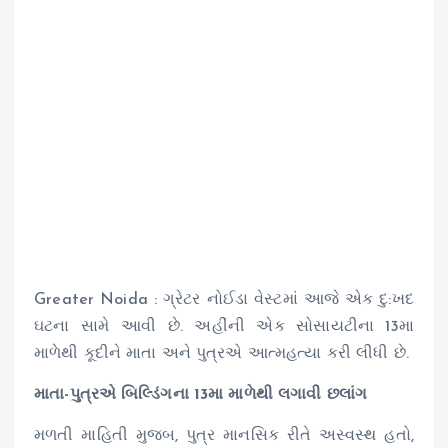
Greater Noida : ગ્રેટર નોઈડા વેસ્ટમાં આજે એક દુ:ખદ
ઘટના સામે આવી છે. અહીંની એક સોસાયટીના 13મા
માળેથી કૂદીને માતા અને પુત્રએ આત્મહત્યા કરી લીધી છે.
માતા-પુત્રએ બિલ્ડિંગના 13મા માળેથી લગાવી છલાંગ
મળતી માહિતી મુજબ, પુત્ર માનસિક રીતે અસ્વસ્થ હતો,