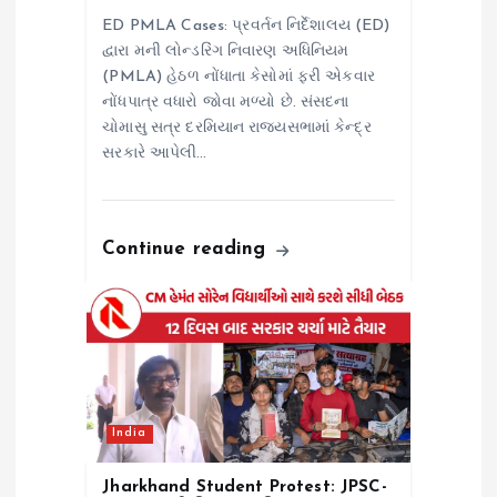
ED PMLA Cases: પ્રવર્તન નિર્દેશાલય (ED)
દ્વારા મની લોન્ડરિંગ નિવારણ અધિનિયમ
(PMLA) હેઠળ નોંધાતા કેસોમાં ફરી એકવાર
નોંધપાત્ર વધારો જોવા મળ્યો છે. સંસદના
ચોમાસુ સત્ર દરમિયાન રાજ્યસભામાં કેન્દ્ર
સરકારે આપેલી…
Continue reading
India
Jharkhand Student Protest: JPSC-