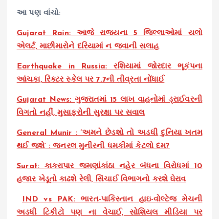
આ પણ વાંચો:
Gujarat Rain: આજે રાજ્યના 5 જિલ્લાઓમાં યલો
એલર્ટ, માછીમારોને દરિયામાં ન જવાની સલાહ
Earthquake in Russia: રશિયામાં જોરદાર ભૂકંપના
આંચકા, રિક્ટર સ્કેલ પર 7.7ની તીવ્રતા નોંધાઈ
Gujarat News: ગુજરાતમાં 15 લાખ વાહનોમાં ડ્રાઈવરની
વિગતો નહીં, મુસાફરોની સુરક્ષા પર સવાલ
General Munir : ‘અમને છેડશો તો અડધી દુનિયા ખતમ
થઈ જશે’ : જનરલ મુનીરની ધમકીમાં કેટલો દમ?
Surat: કાકરાપાર જમણાંકાંઠા નહેર બંધના વિરોધમાં 10
હજાર ખેડૂતો કાઢશે રેલી, સિંચાઈ વિભાગનો કરશે ઘેરાવ
IND vs PAK: ભારત-પાકિસ્તાન હાઇ-વોલ્ટેજ મેચની
અડધી ટિકીટો પણ ના વેચાઈ, સોશિયલ મીડિયા પર