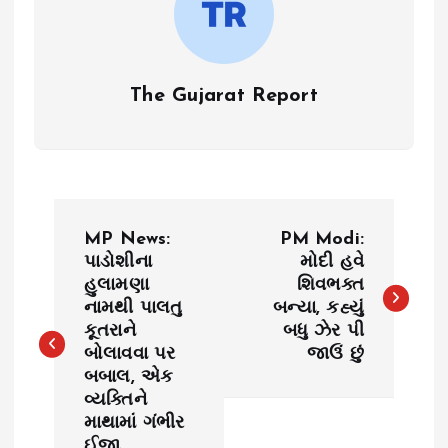
The Gujarat Report
P
MP News:
PM Modi:
o
પાડોશીના
મોદી હવે
હુલામણા
શિવભક્ત
નામથી પાલતુ
બન્યા, કહ્યું
s
કૂતરાને
બધુ ઝેર પી
બોલાવવા પર
જાઉં છું
t
બબાલ, એક
વ્યક્તિને
n
માથામાં ગંભીર
ઈજા