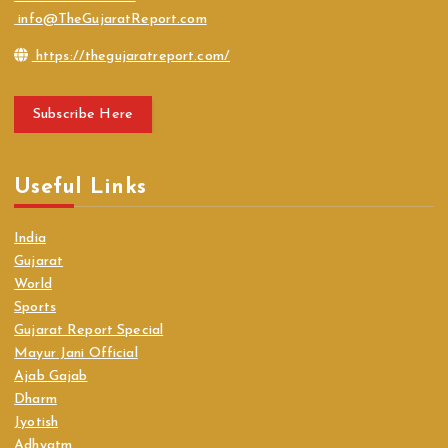
info@TheGujaratReport.com
https://thegujaratreport.com/
Subscribe Here
Useful Links
India
Gujarat
World
Sports
Gujarat Report Special
Mayur Jani Official
Ajab Gajab
Dharm
Jyotish
Adhyatm