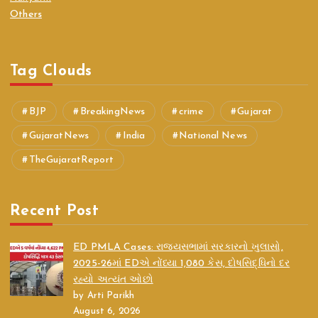
Others
Tag Clouds
BJP
BreakingNews
crime
Gujarat
GujaratNews
India
National News
TheGujaratReport
Recent Post
ED PMLA Cases: રાજ્યસભામાં સરકારનો ખુલાસો,
2025-26માં EDએ નોંધ્યા 1,080 કેસ, દોષસિદ્ધિનો દર
રહ્યો અત્યંત ઓછો
by Arti Parikh
August 6, 2026