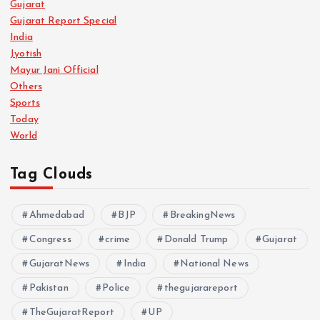
Gujarat
Gujarat Report Special
India
Jyotish
Mayur Jani Official
Others
Sports
Today
World
Tag Clouds
Ahmedabad
BJP
BreakingNews
Congress
crime
Donald Trump
Gujarat
GujaratNews
India
National News
Pakistan
Police
thegujarareport
TheGujaratReport
UP