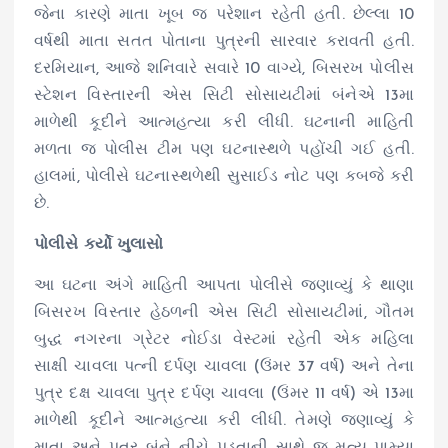
જેના કારણે માતા ખૂબ જ પરેશાન રહેતી હતી. છેલ્લા 10
વર્ષથી માતા સતત પોતાના પુત્રની સારવાર કરાવતી હતી.
દરમિયાન, આજે શનિવારે સવારે 10 વાગ્યે, બિસરખ પોલીસ
સ્ટેશન વિસ્તારની એસ સિટી સોસાયટીમાં બંનેએ 13મા
માળેથી કૂદીને આત્મહત્યા કરી લીધી. ઘટનાની માહિતી
મળતા જ પોલીસ ટીમ પણ ઘટનાસ્થળે પહોંચી ગઈ હતી.
હાલમાં, પોલીસે ઘટનાસ્થળેથી સુસાઈડ નોટ પણ કબજે કરી
છે.
પોલીસે કર્યો ખુલાસો
આ ઘટના અંગે માહિતી આપતા પોલીસે જણાવ્યું કે થાણા
બિસરખ વિસ્તાર હેઠળની એસ સિટી સોસાયટીમાં, ગૌતમ
બુદ્ધ નગરના ગ્રેટર નોઈડા વેસ્ટમાં રહેતી એક મહિલા
સાક્ષી ચાવલા પત્ની દર્પણ ચાવલા (ઉંમર 37 વર્ષ) અને તેના
પુત્ર દક્ષ ચાવલા પુત્ર દર્પણ ચાવલા (ઉંમર 11 વર્ષ) એ 13મા
માળેથી કૂદીને આત્મહત્યા કરી લીધી. તેમણે જણાવ્યું કે