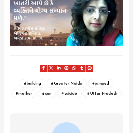
building
Greater Noida
jumped
mother
son
suicide
Uttar Pradesh