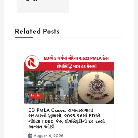
a
v
Related Posts
i
g
a
t
i
India
o
ED PMLA Cases: રાજ્યસભામાં
સરકારનો ખુલાસો, 2025-26માં EDએ
નોંધ્યા 1,080 કેસ, દોષસિદ્ધિનો દર રહ્યો
n
અત્યંત ઓછો
August 6, 2026