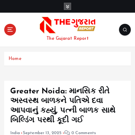
S
k
i
p
t
o
The Gujarat Report
c
o
n
Home
t
e
n
t
Greater Noida: માનસિક રીતે
અસ્વસ્થ બાળકને પતિએ દવા
આપવાનું કહ્યું, પત્ની બાળક સાથે
બિલ્ડિંગ પરથી કૂદી ગઈ
India
September 13, 2025
0 Comments