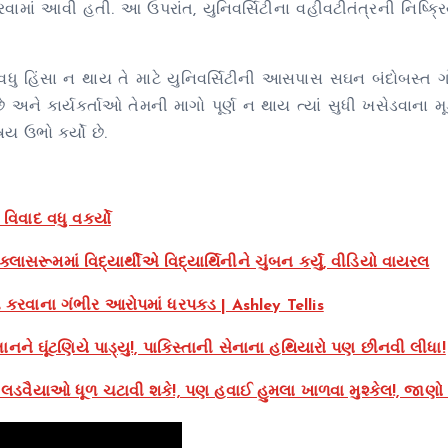
માં આવી હતી. આ ઉપરાંત, યુનિવર્સિટીના વહીવટીતંત્રની નિષ્ક્રિ
ધુ હિંસા ન થાય તે માટે યુનિવર્સિટીની આસપાસ સઘન બંદોબસ્ત ગોઠ
ે અને કાર્યકર્તાઓ તેમની માગો પૂર્ણ ન થાય ત્યાં સુધી ખસેડવાના મૂ
ય ઉભો કર્યો છે.
વિવાદ વધુ વકર્યો
લાસરૂમમાં વિદ્યાર્થીએ વિદ્યાર્થિનીને ચુંબન કર્યું, વીડિયો વાયરલ
કરવાના ગંભીર આરોપમાં ધરપકડ | Ashley Tellis
ને ઘૂંટણિયે પાડ્યુ!, પાકિસ્તાની સેનાના હથિયારો પણ છીનવી લીધા!
 લડવૈયાઓ ધૂળ ચટાવી શકે!, પણ હવાઈ હુમલા ખાળવા મુશ્કેલ!, જાણો