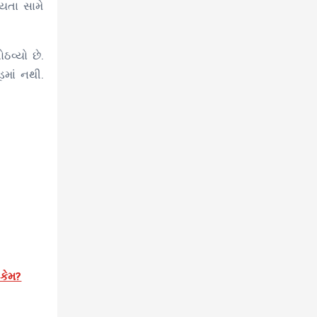
યતા સામે
વ્યો છે.
ડમાં નથી.
 કેમ?