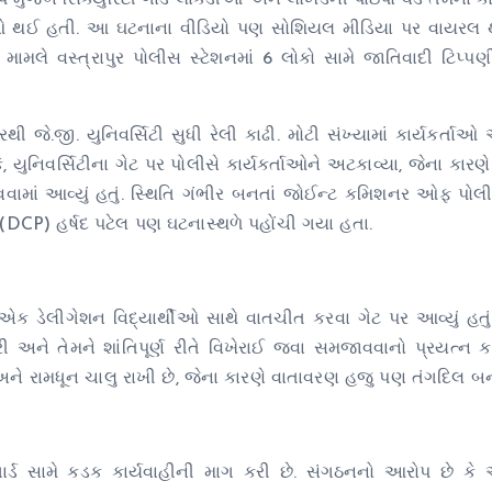
ુજબ સિક્યુરિટી ગાર્ડે લાકડીઓ અને લોખંડની પાઇપો વડે તેમના કા
 ઈજાઓ થઈ હતી. આ ઘટનાના વીડિયો પણ સોશિયલ મીડિયા પર વાયરલ 
મામલે વસ્ત્રાપુર પોલીસ સ્ટેશનમાં 6 લોકો સામે જાતિવાદી ટિપ્
જે.જી. યુનિવર્સિટી સુધી રેલી કાઢી. મોટી સંખ્યામાં કાર્યકર્તાઓ 
યુનિવર્સિટીના ગેટ પર પોલીસે કાર્યકર્તાઓને અટકાવ્યા, જેના કારણે બ
ાવવામાં આવ્યું હતું. સ્થિતિ ગંભીર બનતાં જોઈન્ટ કમિશનર ઓફ પો
DCP) હર્ષદ પટેલ પણ ઘટનાસ્થળે પહોંચી ગયા હતા.
ફથી એક ડેલીગેશન વિદ્યાર્થીઓ સાથે વાતચીત કરવા ગેટ પર આવ્યું હતુ
ને તેમને શાંતિપૂર્ણ રીતે વિખેરાઈ જવા સમજાવવાનો પ્રયત્ન કર્ય
ને રામધૂન ચાલુ રાખી છે, જેના કારણે વાતાવરણ હજુ પણ તંગદિલ બન્ય
ર્ડ સામે કડક કાર્યવાહીની માગ કરી છે. સંગઠનનો આરોપ છે કે