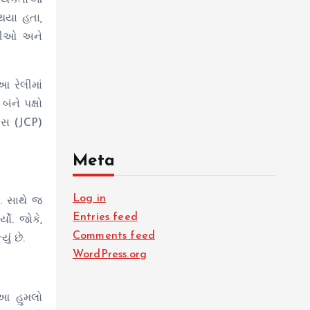
ર્યકર્તાઓ
થયા હતા,
પણીઓ અને
આ રેલીમાં
ંને પક્ષો
લીસ (JCP)
Meta
Log in
ં. સાથે જ
Entries feed
ો. જોકે,
Comments feed
ું છે.
WordPress.org
 આ હુમલો