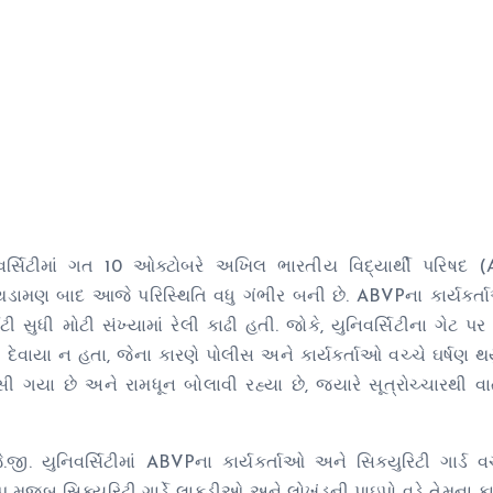
ર્સિટીમાં ગત 10 ઓક્ટોબરે અખિલ ભારતીય વિદ્યાર્થી પરિષદ 
ક અથડામણ બાદ આજે પરિસ્થિતિ વધુ ગંભીર બની છે. ABVPના કાર્યક
ટી સુધી મોટી સંખ્યામાં રેલી કાઢી હતી. જોકે, યુનિવર્સિટીના ગેટ પ
 દેવાયા ન હતા, જેના કારણે પોલીસ અને કાર્યકર્તાઓ વચ્ચે ઘર્ષણ થયુ
ી ગયા છે અને રામધૂન બોલાવી રહ્યા છે, જ્યારે સૂત્રોચ્ચારથી વ
ી. યુનિવર્સિટીમાં ABVPના કાર્યકર્તાઓ અને સિક્યુરિટી ગાર્ડ વ