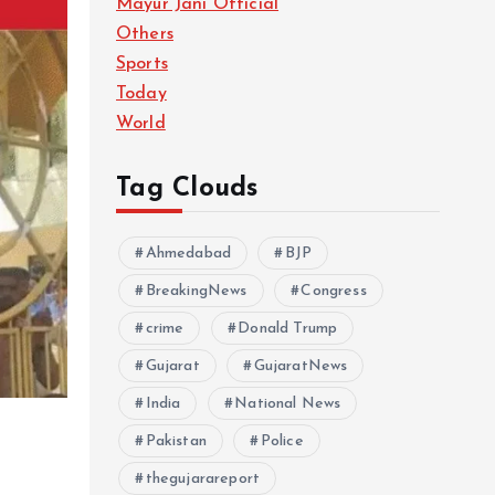
Mayur Jani Official
Others
Sports
Today
World
Tag Clouds
Ahmedabad
BJP
BreakingNews
Congress
crime
Donald Trump
Gujarat
GujaratNews
India
National News
Pakistan
Police
thegujarareport