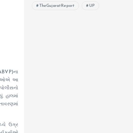
TheGujaratReport
UP
(ABVP)ના
ર્તાઓએ આ
ર પોલીસનો
ં. હાલમાં
ાતાવરણમાં
ચ્ચે ઉગ્ર