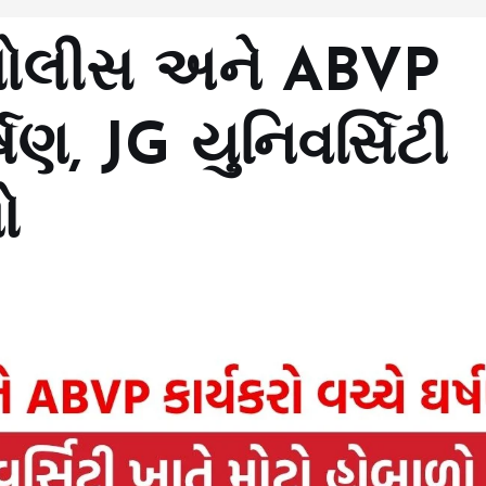
ોલીસ અને ABVP
્ષણ, JG યુનિવર્સિટી
ો