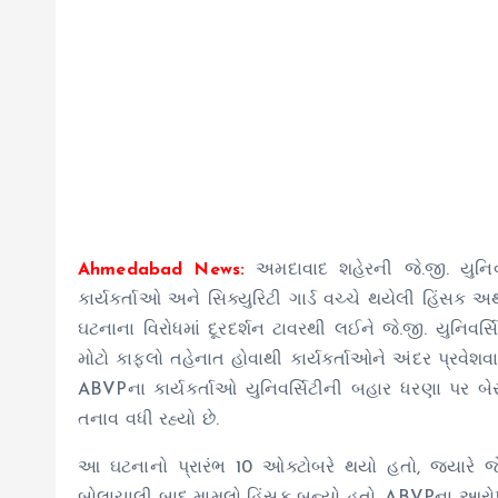
Ahmedabad News:
અમદાવાદ શહેરની જે.જી. યુનિવ
કાર્યકર્તાઓ અને સિક્યુરિટી ગાર્ડ વચ્ચે થયેલી હિંસ
ઘટનાના વિરોધમાં દૂરદર્શન ટાવરથી લઈને જે.જી. યુનિવર્સિ
મોટો કાફલો તહેનાત હોવાથી કાર્યકર્તાઓને અંદર પ્રવેશવા
ABVPના કાર્યકર્તાઓ યુનિવર્સિટીની બહાર ધરણા પર બેસ
તનાવ વધી રહ્યો છે.
આ ઘટનાનો પ્રારંભ 10 ઓક્ટોબરે થયો હતો, જ્યારે જે.જ