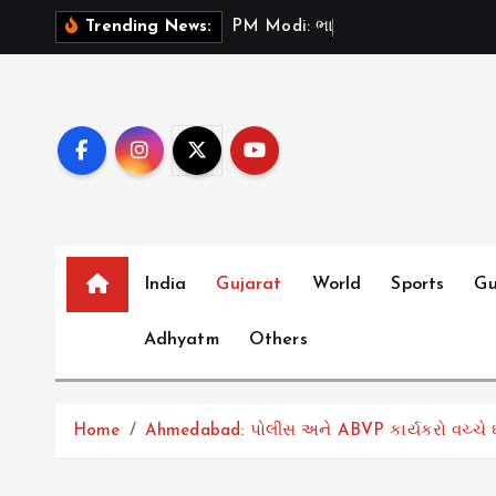
S
P
M
M
o
d
i
:
ભ
ર
ત
મ
ન
ત
Trending News:
k
i
p
t
o
c
o
n
t
India
Gujarat
World
Sports
Gu
e
Adhyatm
Others
n
t
Home
Ahmedabad: પોલીસ અને ABVP કાર્યકરો વચ્ચે ઘર્ષ