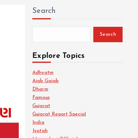
Search
Search
Explore Topics
Adhyatm
Ajab Gajab
Dharm
Famous
Gujarat
Gujarat Report Special
India
Jyotish