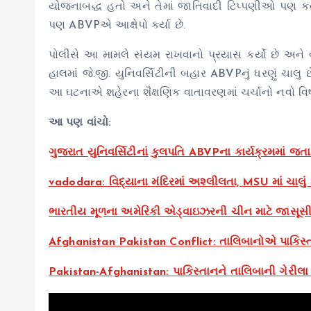
યોજનાબદ્ધ હતો અને તેમાં જાતિવાદી ટિપ્પણીઓ પણ કરવા
પણ ABVPએ આક્ષેપો કર્યા છે.
પોલીસે આ મામલે સંયમ રાખવાનો પ્રયાસ કર્યો છે અને વ
હાલમાં જે.જી. યુનિવર્સિટીની બહાર ABVPનું ધરણું ચાલુ છ
આ ઘટનાએ શહેરના શૈક્ષણિક વાતાવરણમાં ચર્ચાનો નવો વિષ
આ પણ વાંચો:
ગુજરાત યુનિવર્સિટીનાં કુલપતિ ABVPના કાર્યક્રમમાં જતા 
vadodara: વિદ્યાના મંદિરમાં અશ્લીલતા, MSU માં ચાલું ક્
ભારતીય મૂળના અમેરિકી એડ્વાઇઝરની ચીન માટે જાસૂસી 
Afghanistan Pakistan Conflict: તાલિબાનોએ પાકિસ્તાન
Pakistan-Afghanistan: પાકિસ્તાનને તાલિબાની ગેરીલા