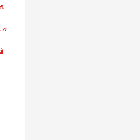
દી
છે!
યો