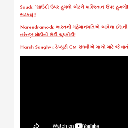
Saudi: “સાઉદી ઉપર હુમલો એટલે પાકિસ્તાન ઉપર હુમલો!”
ભડકયું!!
Narendramodi: ભારતની મહેમાનગતિએ આવેલા ઈરાની યુ
નરેન્દ્ર મોદીની ભેદી ચૂપકીદી!
Harsh Sanghvi: ડેપ્યુટી CM સંઘવીએ ગાયો માટે જે વાતો