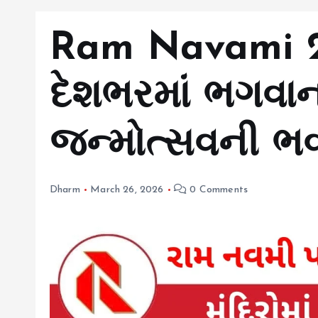
Ram Navami 2
દેશભરમાં ભગવાન
જન્મોત્સવની ભ
Dharm
March 26, 2026
0 Comments