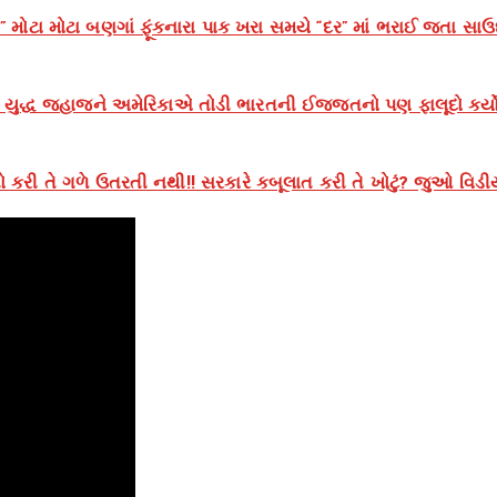
 મોટા મોટા બણગાં ફૂંકનારા પાક ખરા સમયે “દર” માં ભરાઈ જતા સાઉ
દ્ધ જહાજને અમેરિકાએ તોડી ભારતની ઈજ્જતનો પણ ફાલૂદો કર્યો 
 કરી તે ગળે ઉતરતી નથી!! સરકારે કબૂલાત કરી તે ખોટું? જુઓ વિડી