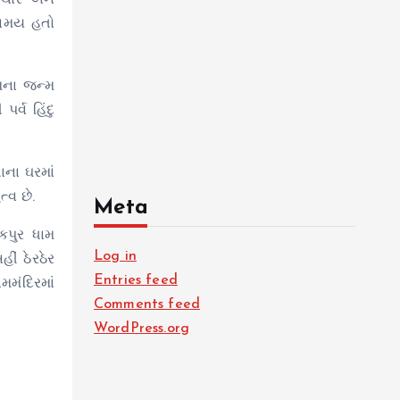
રાચાર અને
 સમય હતો
મના જન્મ
ર્વ હિંદુ
ાના ઘરમાં
્વ છે.
Meta
કપુર ધામ
Log in
ીં ઠેરઠેર
Entries feed
મમંદિરમાં
Comments feed
WordPress.org