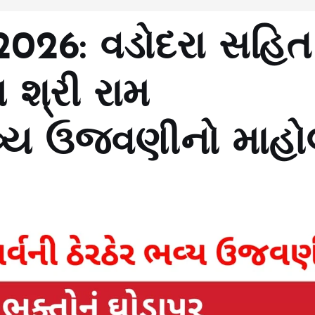
026: વડોદરા સહિત
 શ્રી રામ
વ્ય ઉજવણીનો માહ