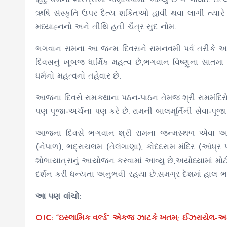
હિંદુ ધર્મના શાસ્ત્રોમાં જણાવવામાં આવ્યું છે કે જયા
ઋષિ સંસ્‍કૃતિ ઉપર દૈત્‍ય શકિતઓ હાવી થવા લાગી ત્‍ય
મધ્યાહ્નનો અને તીથિ હતી ચૈત્ર સુદ નોમ.
ભગવાન રામના આ જન્‍મ દિવસને રામનવમી પર્વ તરીકે 
દિવસનું ખૂબજ ધાર્મિક મહત્વ છે,ભગવાન વિષ્ણુના સાતમા
ધર્મનો મહત્વનો તહેવાર છે.
આજના દિવસે રામકથાના પઠન-પાઠન તેમજ શ્રી રામમંદિરોમાં
પણ પૂજા-અર્ચના પણ કરે છે. રામની બાલમૂર્તિની સેવા-પૂ
આજના દિવસે ભગવાન શ્રી રામના જન્મસ્થળ એવા અયોધ્
(નેપાળ), ભદ્રાચલમ (તેલંગાણા), કોદંદરામ મંદિર (આંધ્ર પ
શોભાયાત્રાનું આયોજન કરવામાં આવ્યુ છે,અયોધ્યામાં મોટી
દર્શન કરી ધન્યતા અનુભવી રહયા છે.સમગ્ર દેશમાં હાલ
આ પણ વાંચો:
OIC: “ઇસ્લામિક વર્લ્ડ” એકજ ઝાટકે ખતમ; ઈઝરાયેલ-અમેર