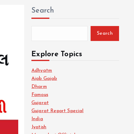
Search
Search
Explore Topics
ોલ
Adhyatm
Ajab Gajab
Dharm
Famous
Gujarat
Gujarat Report Special
India
Jyotish