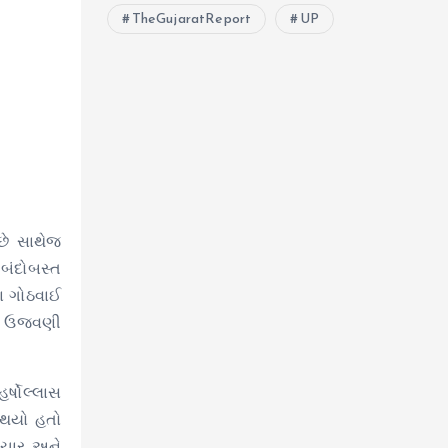
TheGujaratReport
UP
છે સાથેજ
બંદોબસ્ત
થા ગોઠવાઈ
િકો ઉજવણી
ર્ષોલ્લાસ
 થયો હતો