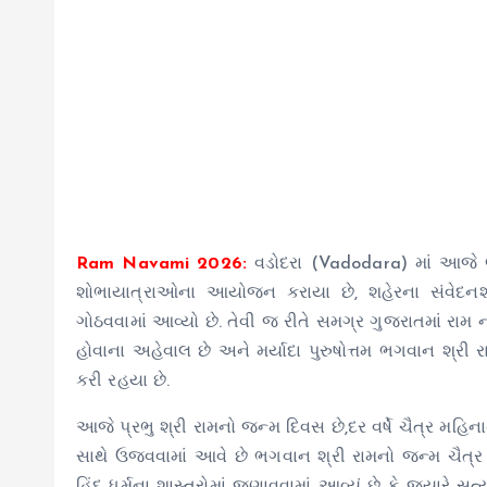
Ram Navami 2026:
વડોદરા (Vadodara) માં આજે 
શોભાયાત્રાઓના આયોજન કરાયા છે, શહેરના સંવેદનશી
ગોઠવવામાં આવ્યો છે. તેવી જ રીતે સમગ્ર ગુજરાતમાં રામ
હોવાના અહેવાલ છે અને મર્યાદા પુરુષોત્તમ ભગવાન શ્રી 
કરી રહયા છે.
આજે પ્રભુ શ્રી રામનો જન્મ દિવસ છે,દર વર્ષે ચૈત્ર મહ
સાથે ઉજવવામાં આવે છે ભગવાન શ્રી રામનો જન્મ ચૈત્ર 