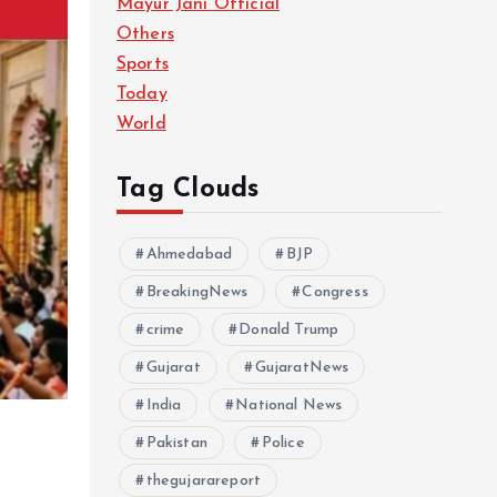
Mayur Jani Official
Others
Sports
Today
World
Tag Clouds
Ahmedabad
BJP
BreakingNews
Congress
crime
Donald Trump
Gujarat
GujaratNews
India
National News
Pakistan
Police
thegujarareport