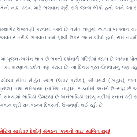
રે સત્‍ય ઉપર અસત્‍ય, પ્રમાણિકતા ઉપર અપ્રમાણિકતા, સદાચાર ઉપર દુ
ારે તેનો નાશ કરવા માટે ભગવાન શ્રી રામે જન્‍મ લીધો હતો અને આ
આસ્થાભેર ઉજવણી કરવામાં આવે છે. વસંત ઋતુમાં આવતા ભગવાન રા
 અવતાર તરીકે ભગવાન રામે પૃથ્વી ઉપર જન્મ લીધો હતો, રામ નવમી પ
 પૂજન-અર્ચન થાય છે ભક્તો દર્શનાર્થે મંદિરોમાં જાય છે અથવા પોત
જા તથા પારણાનાં દર્શન પણ કરાય છે, આ દિવસ વ્રત-ઉપવાસનું પણ મહત
યા સીતા સંહિત સ્થળ (ઉત્તર પ્રદેશ), સીતામઢી (બિહાર), જન
્રદેશ) તથા રામેશ્વરમ (તામિલ નાડુ)માં ભક્તોમાં અનેરો ઉત્સાહ છે અહ
 સંખ્યામાં ભાવિકો ઉમટ્યા છે અનેભાવિકો સરયુ નદીમાં સ્નાન કરી રા
 ભગવાન શ્રી રામ જન્મ દિવસની ઉજવણી થઈ રહી છે.
િકા સામે 57 દેશોનું સંગઠન “કાગનો વાઘ” સાબિત થયુ!