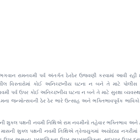
ભગવાન રામનવમી પર્વ અંતર્ગત ઠેરઠેર ઉજવણી કરવામાં આવી રહી 
લ વિસ્તારોમાં કોઈ અનિચ્છનીય ઘટના ન બને તે માટે પોલીસ 
 નવમી પર્વ ઉપર કોઈ અનિચ્છનીય ઘટના ન બને તે માટે સુરક્ષા વ્યવસ્
રામના જન્મોત્સવની ઠેર ઠેર ભારે ઉત્સાહ અને ભક્તિભાવપૂર્વક ભાવ
િનાની શુક્લ પક્ષની નવમી તિથિએ રામ નવમીનો તહેવાર ભક્તિભાવ અને હ
માસની શુક્લ પક્ષની નવમી તિથિએ ત્રેતાયુગમાં અયોધ્યા નગરીમાં