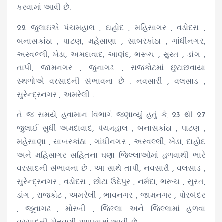
કરવામાં આવી છે.
22 જુલાઇએ પંચમહાલ , દાહોદ , મહિસાગર , વડોદરા ,
બનાસકાંઠા , પાટણ, મહેસાણા , સાબરકાંઠા , ગાંધીનગર,
અરવલ્લી, ખેડા, અમદાવાદ, આણંદ, ભરૂચ , સુરત , ડાંગ ,
તાપી, જામનગર , જુનાગઢ , રાજકોટમાં છુટાછવાયા
સ્થળોએ વરસાદની સંભાવના છે . નવસારી , વલસાડ ,
સુરેન્દ્રનગર , અમરેલી .
તે જ સમયે, હવામાન વિભાગે જણાવ્યું હતું કે, 23 થી 27
જુલાઈ સુધી અમદાવાદ, પંચમહાલ , બનાસકાંઠા , પાટણ ,
મહેસાણા , સાબરકાંઠા , ગાંધીનગર , અરવલ્લી, ખેડા, દાહોદ
અને મહિસાગર સહિતના ઘણા જિલ્લાઓમાં હળવાથી ભારે
વરસાદની સંભાવના છે . આ સાથે તાપી, નવસારી , વલસાડ ,
સુરેન્દ્રનગર , વડોદરા , છોટા ઉદેપુર , નર્મદા, ભરૂચ , સુરત,
ડાંગ , રાજકોટ , અમરેલી , ભાવનગર , જામનગર , પોરબંદર
, જૂનાગઢ , મોરબી , જિલ્‍લા અને જિલ્‍લામાં હળવા