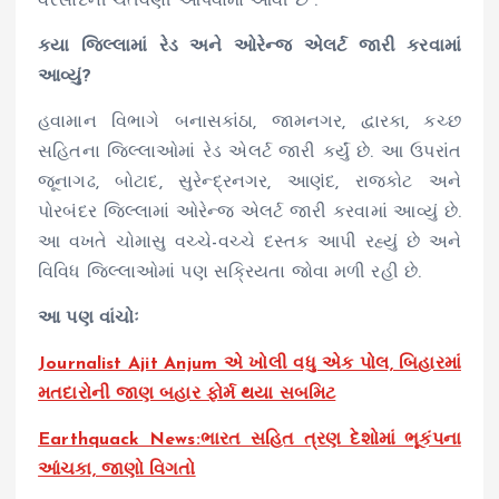
વરસાદની ચેતવણી આપવામાં આવી છે .
કયા જિલ્લામાં રેડ અને ઓરેન્જ એલર્ટ જારી કરવામાં
આવ્યું?
હવામાન વિભાગે બનાસકાંઠા, જામનગર, દ્વારકા, કચ્છ
સહિતના જિલ્લાઓમાં રેડ એલર્ટ જારી કર્યું છે. આ ઉપરાંત
જૂનાગઢ, બોટાદ, સુરેન્દ્રનગર, આણંદ, રાજકોટ અને
પોરબંદર જિલ્લામાં ઓરેન્જ એલર્ટ જારી કરવામાં આવ્યું છે.
આ વખતે ચોમાસુ વચ્ચે-વચ્ચે દસ્તક આપી રહ્યું છે અને
વિવિધ જિલ્લાઓમાં પણ સક્રિયતા જોવા મળી રહી છે.
આ પણ વાંચોઃ
Journalist Ajit Anjum એ ખોલી વધુ એક પોલ, બિહારમાં
મતદારોની જાણ બહાર ફોર્મ થયા સબમિટ
Earthquack News:ભારત સહિત ત્રણ દેશોમાં ભૂકંપના
આંચકા, જાણો વિગતો