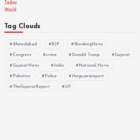
Today
World
Tag Clouds
Ahmedabad
BJP
BreakingNews
Congress
crime
Donald Trump
Gujarat
GujaratNews
India
National News
Pakistan
Police
thegujarareport
TheGujaratReport
UP