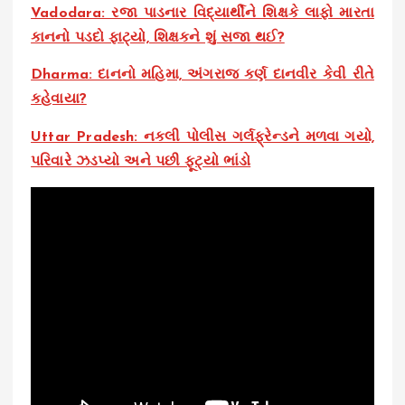
Vadodara: રજા પાડનાર વિદ્યાર્થીને શિક્ષકે લાફો મારતા
કાનનો પડદો ફાટ્યો, શિક્ષકને શું સજા થઈ?
Dharma: દાનનો મહિમા, અંગરાજ કર્ણ દાનવીર કેવી રીતે
કહેવાયા?
Uttar Pradesh: નકલી પોલીસ ગર્લફ્રેન્ડને મળવા ગયો,
પરિવારે ઝડપ્યો અને પછી ફૂટ્યો ભાંડો