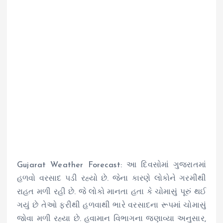
Gujarat Weather Forecast: આ દિવસોમાં ગુજરાતમાં
હળવો વરસાદ પડી રહ્યો છે. જેના કારણે લોકોને ગરમીથી
રાહત મળી રહી છે. જે લોકો માનતા હતા કે ચોમાસું પૂરું થઈ
ગયું છે તેઓ ફરીથી હળવાથી ભારે વરસાદના રૂપમાં ચોમાસું
જોવા મળી રહ્યા છે. હવામાન વિભાગના જણાવ્યા અનુસાર,