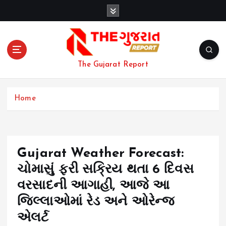
S
k
i
p
t
o
The Gujarat Report
c
o
n
Home
t
e
n
t
Gujarat Weather Forecast:
ચોમાસું ફરી સક્રિય થતા 6 દિવસ
વરસાદની આગાહી, આજે આ
જિલ્લાઓમાં રેડ અને ઓરેન્જ
એલર્ટ