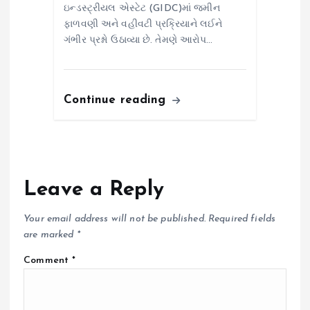
ઇન્ડસ્ટ્રીયલ એસ્ટેટ (GIDC)માં જમીન
ફાળવણી અને વહીવટી પ્રક્રિયાને લઈને
ગંભીર પ્રશ્નો ઉઠાવ્યા છે. તેમણે આરોપ…
Continue reading
Leave a Reply
Your email address will not be published.
Required fields
are marked
*
Comment
*