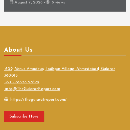
August 7, 2026
8 views
About Us
609, Venus Amadeus, Jodhpur Village, Ahmedabad, Gujarat
380015
+91 - 78628 57629
info@TheGujaratReport.com
https://thegujaratreport.com/
Subscribe Here