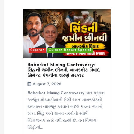
a
t
i
o
Gujarat
Gujarat Report Special
n
Babarkot Mining Controversy:
સિંહની જમીન છીનવી, બાબરકોટ વિવાદ,
સિમેન્ટ કંપનીના શરણે સરકાર
August 7, 2026
Babarkot Mining Controversy: વન પ્રધાન
અર્જૂન મોઢવાડીયાની મેલી રમત બાબરકોટની
દરખાસ્ત નામંજૂર કરવાને બદલે પડતર રખાતાં
શંકા. સિંહ અને માનવ વચ્ચેનો સંઘર્ષ
ચિંતાજનક સ્તરે વધી રહ્યો છે. વન વિભાગ
સિંહોનાં…