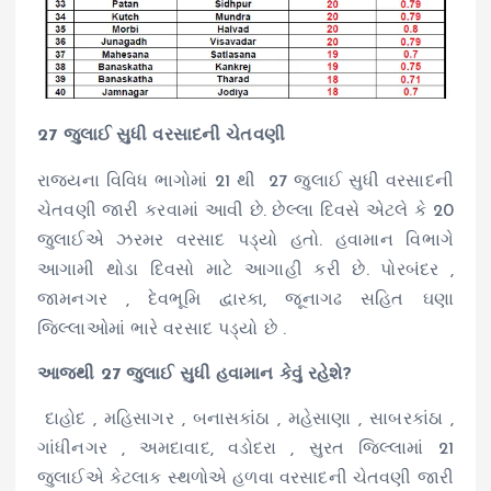
27 જુલાઈ સુધી વરસાદની ચેતવણી
રાજ્યના વિવિધ ભાગોમાં 21 થી 27 જુલાઈ સુધી વરસાદની
ચેતવણી જારી કરવામાં આવી છે. છેલ્લા દિવસે એટલે કે 20
જુલાઈએ ઝરમર વરસાદ પડ્યો હતો. હવામાન વિભાગે
આગામી થોડા દિવસો માટે આગાહી કરી છે. પોરબંદર ,
જામનગર , દેવભૂમિ દ્વારકા, જૂનાગઢ સહિત ઘણા
જિલ્લાઓમાં ભારે વરસાદ પડ્યો છે .
આજથી 27 જુલાઈ સુધી હવામાન કેવું રહેશે?
દાહોદ , મહિસાગર , બનાસકાંઠા , મહેસાણા , સાબરકાંઠા ,
ગાંધીનગર , અમદાવાદ, વડોદરા , સુરત જિલ્લામાં 21
જુલાઈએ કેટલાક સ્થળોએ હળવા વરસાદની ચેતવણી જારી