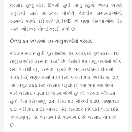
વરસાદ હજુ થોડા દિવસો સુધી ચાલુ રહેશે. આના કારણે
રાહતની સાથે સામાન્ય લોકોને કેટલીક સમસ્યાઓનો
સામનો કરવો પડી શકે છે. IMD એ ઘણા જિલ્લાઓમાં રેડ
અને ઓરેન્જ એલર્ટ જારી કર્યા છે .
છેલ્લા 24 કલાકમાં 174 તાલુકાઓમાં વરસાદ
રવિવાર સવાર સુધી પૂરા થયેલા 24 કલાકમાં ગુજરાતના 174
તાલુકાઓમાં વરસાદ પડ્યો છે. તેમાંથી 28 તાલુકાઓમાં એક
ઇંચ કે તેથી વધુ વરસાદ પડ્યો છે. બનાસકાંઠાના દાંતામાં
4.45 ઇંચ, રાણાવાવમાં 4.37 ઇંચ, લખન 2.8, અમીરગઢ 2.7,
પાલનપુર 2.56 ઇંચ વરસાદ પડ્યો છે. આ બધા સ્થળોએ
ભારે વરસાદ પડ્યો છે.જે સ્થળોએ હળવો વરસાદ નોંધાયો
હતો તેમાં ધ્રોઆજી-2.4, ડીસા 2.3, મોરબી 2.20, માણાવદર
2.0, નડિયાદ 2.01, ભાભર 1.93, દિયોદર 1.9, દાંતીવાડા 1.89,
કલ્યાણપુર 1.9, વડગામ 1.9, વડગામ 6.19. વરસાદ નોંધાયો
છે.