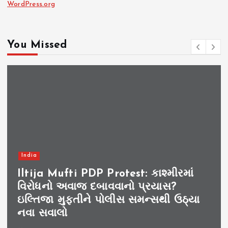
WordPress.org
You Missed
India
Iltija Mufti PDP Protest: કાશ્મીરમાં
વિરોધનો અવાજ દબાવવાનો પ્રયાસ?
ઇલ્તિજા મુફ્તીને પોલીસ સમન્સથી ઉઠ્યા
નવા સવાલો