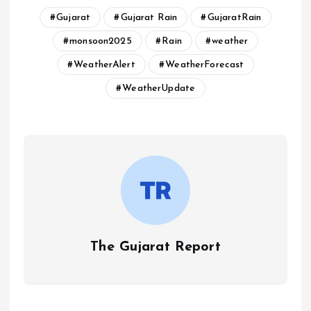
Gujarat
Gujarat Rain
GujaratRain
monsoon2025
Rain
weather
WeatherAlert
WeatherForecast
WeatherUpdate
The Gujarat Report