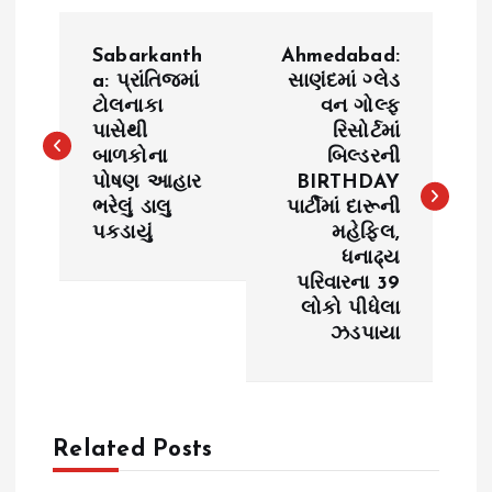
P
Sabarkanth
Ahmedabad:
o
a: પ્રાંતિજમાં
સાણંદમાં ગ્લેડ
ટોલનાકા
વન ગોલ્ફ
પાસેથી
રિસોર્ટમાં
s
બાળકોના
બિલ્ડરની
પોષણ આહાર
BIRTHDAY
t
ભરેલું ડાલુ
પાર્ટીમાં દારૂની
પકડાયું
મહેફિલ,
n
ધનાઢ્ય
પરિવારના 39
a
લોકો પીધેલા
ઝડપાયા
v
i
Related Posts
g