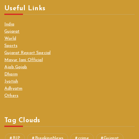
Useful Links
India
Gujarat
World
Sports
Gujarat Report Special
Mayur Jani Official
Ajab Gajab
Dharm
Jyotish
Adhyatm
Others
Tag Clouds
BJP
BreakingNews
crime
Gujarat