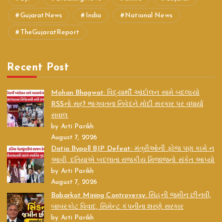
GujaratNews
India
National News
TheGujaratReport
Recent Post
Mohan Bhagwat: વિદ્યાર્થી આંદોલન સામે બદલાયો
RSSનો સૂર? ભાગવતના નિવેદને મોદી સરકાર પર વધાર્યા
સવાલ
by Arti Parikh
August 7, 2026
Datia Bypoll BJP Defeat: મંત્રીઓની ફોજ પણ કામે ન
આવી, દતિયાએ બદલાતા રાજકીય મિજાજનો સંકેત આપ્યો
by Arti Parikh
August 7, 2026
Babarkot Mining Controversy: સિંહની જમીન છીનવી,
બાબરકોટ વિવાદ, સિમેન્ટ કંપનીના શરણે સરકાર
by Arti Parikh