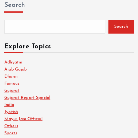
Search
Search
Explore Topics
Adhyatm
Ajab Gajab
Dharm
Famous
Gujarat
Gujarat Report Special
India
Jyotish
Mayur Jani Official
Others
Sports