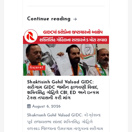
Continue reading
Gujarat
Shaktisinh Gohil Valsad GIDC:
સરીગામ GIDC જમીન ફાળવણી વિવાદ,
શક્તિસિંહ ગોહિલે CBI, ED અને ઇન્કમ
ટેક્સ તપાસની કરી માંગ
August 6, 2026
Shaktisinh Gohil Valsad GIDC: કોંગ્રેસના
પૂર્વ રાજ્યસભા સાંસદ શક્તિસિંહ ગોહિલે
વલસાડ જિલ્લાના ઉમરગામ તાલુકાના સરીગામ