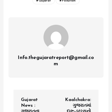
Gujarat
Pollution
Info.thegujaratreport@gmail.co
m
P
Gujarat
Kaalchakra:
o
News :
ગુજરાતમાં
ગુજરાતના
દારૂ-ડ્રગ્સનો