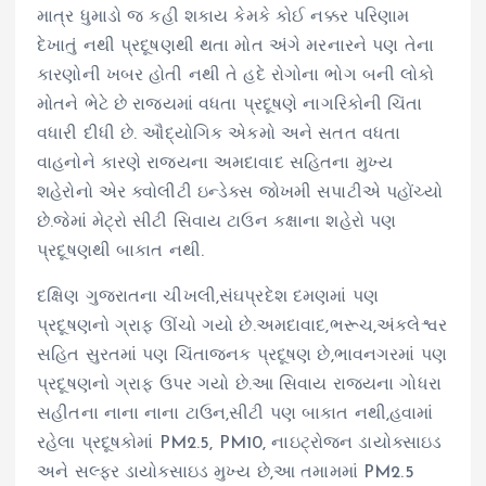
માત્ર ધુમાડો જ કહી શકાય કેમકે કોઈ નક્કર પરિણામ
દેખાતું નથી પ્રદૂષણથી થતા મોત અંગે મરનારને પણ તેના
કારણોની ખબર હોતી નથી તે હદે રોગોના ભોગ બની લોકો
મોતને ભેટે છે રાજ્યમાં વધતા પ્રદૂષણે નાગરિકોની ચિંતા
વધારી દીધી છે. ઔદ્યોગિક એકમો અને સતત વધતા
વાહનોને કારણે રાજ્યના અમદાવાદ સહિતના મુખ્ય
શહેરોનો એર ક્વોલીટી ઇન્ડેક્સ જોખમી સપાટીએ પહોંચ્યો
છે.જેમાં મેટ્રો સીટી સિવાય ટાઉન કક્ષાના શહેરો પણ
પ્રદૂષણથી બાકાત નથી.
દક્ષિણ ગુજરાતના ચીખલી,સંઘપ્રદેશ દમણમાં પણ
પ્રદૂષણનો ગ્રાફ ઊંચો ગયો છે.અમદાવાદ,ભરૂચ,અંકલેશ્વર
સહિત સુરતમાં પણ ચિંતાજનક પ્રદૂષણ છે,ભાવનગરમાં પણ
પ્રદૂષણનો ગ્રાફ ઉપર ગયો છે.આ સિવાય રાજ્યના ગોધરા
સહીતના નાના નાના ટાઉન,સીટી પણ બાકાત નથી,હવામાં
રહેલા પ્રદૂષકોમાં PM2.5, PM10, નાઇટ્રોજન ડાયોક્સાઇડ
અને સલ્ફર ડાયોક્સાઇડ મુખ્ય છે,આ તમામમાં PM2.5