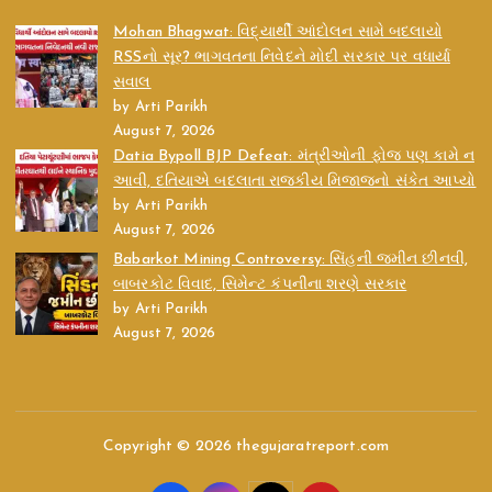
Mohan Bhagwat: વિદ્યાર્થી આંદોલન સામે બદલાયો
RSSનો સૂર? ભાગવતના નિવેદને મોદી સરકાર પર વધાર્યા
સવાલ
by Arti Parikh
August 7, 2026
Datia Bypoll BJP Defeat: મંત્રીઓની ફોજ પણ કામે ન
આવી, દતિયાએ બદલાતા રાજકીય મિજાજનો સંકેત આપ્યો
by Arti Parikh
August 7, 2026
Babarkot Mining Controversy: સિંહની જમીન છીનવી,
બાબરકોટ વિવાદ, સિમેન્ટ કંપનીના શરણે સરકાર
by Arti Parikh
August 7, 2026
Copyright © 2026 thegujaratreport.com