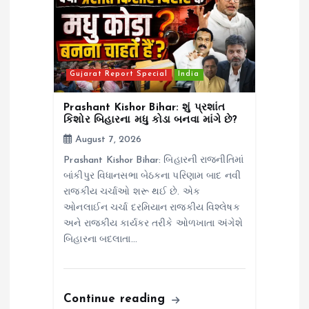
Gujarat Report Special
India
Prashant Kishor Bihar: શું પ્રશાંત
કિશોર બિહારના મધુ કોડા બનવા માંગે છે?
August 7, 2026
Prashant Kishor Bihar: બિહારની રાજનીતિમાં
બાંકીપુર વિધાનસભા બેઠકના પરિણામ બાદ નવી
રાજકીય ચર્ચાઓ શરૂ થઈ છે. એક
ઓનલાઈન ચર્ચા દરમિયાન રાજકીય વિશ્લેષક
અને રાજકીય કાર્યકર તરીકે ઓળખાતા અંગેશે
બિહારના બદલાતા…
Continue reading