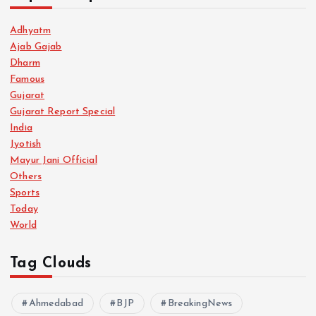
Adhyatm
Ajab Gajab
Dharm
Famous
Gujarat
Gujarat Report Special
India
Jyotish
Mayur Jani Official
Others
Sports
Today
World
Tag Clouds
Ahmedabad
BJP
BreakingNews