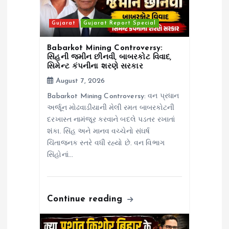
i
Gujarat
Gujarat Report Special
o
Babarkot Mining Controversy:
n
સિંહની જમીન છીનવી, બાબરકોટ વિવાદ,
સિમેન્ટ કંપનીના શરણે સરકાર
August 7, 2026
Babarkot Mining Controversy: વન પ્રધાન
અર્જૂન મોઢવાડીયાની મેલી રમત બાબરકોટની
દરખાસ્ત નામંજૂર કરવાને બદલે પડતર રખાતાં
શંકા. સિંહ અને માનવ વચ્ચેનો સંઘર્ષ
ચિંતાજનક સ્તરે વધી રહ્યો છે. વન વિભાગ
સિંહોનાં…
Continue reading