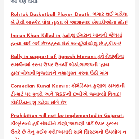
આ પણ વાંચો:
Rohtak Basketball Player Death: ભંગાર થઈ ગયેલા
બે હેવી બાસ્કેટ પોલ તૂટતા બે આશાસ્પદ ખેલાડીઓના મોત!
Imran Khan Killed in Jail:શુ ઈમરાન ખાનની જેલમાં
હત્યા થઈ ગઈ છે?રહસ્ય ઘેરું બન્યું!વાંચો,શુ છે હકીકત!
Rally in support of Jignesh Mevani: હવે,મેવાણીના
સમર્થનમાં રસ્તા ઉપર ઉતર્યા લોકો,ભાજપની ‘હાય
હાય’બોલાવી!ગુજરાતને નશામુક્ત કરવા ઉઠી માંગ
Comedian Kunal Kamra: કોમેડિયન કુણાલ કામરાની
ટી-શર્ટ પર કૂતરો અને ‘RSS’ની છબીએ જગાવ્યો વિવાદ!
કોમેડિયન શુ કહેવા માંગે છે?
Prohibition will not be implemented in Gujarat:
કૉંગ્રેસનો હર્ષ સંઘવીને ટોણો,’અદાણી પોર્ટ ઉપર ડ્રગ્સ
ઉતરે છે તેનું કઈક કરો!’અમારી સામે સિસ્ટમનો ઉપયોગ ન