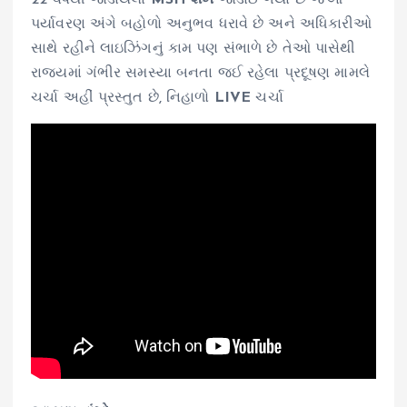
પર્યાવરણ અંગે બહોળો અનુભવ ધરાવે છે અને અધિકારીઓ
સાથે રહીને લાઇઝિંગનું કામ પણ સંભાળે છે તેઓ પાસેથી
રાજ્યમાં ગંભીર સમસ્યા બનતા જઈ રહેલા પ્રદૂષણ મામલે
ચર્ચા અહીં પ્રસ્તુત છે, નિહાળો
LIVE
ચર્ચા