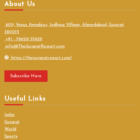
About Us
609, Venus Amadeus, Jodhpur Village, Ahmedabad, Gujarat
380015
+91 - 78628 57629
info@TheGujaratReport.com
https://thegujaratreport.com/
Subscribe Here
Useful Links
India
Gujarat
World
Sports