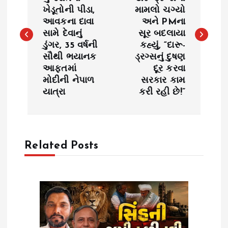
ખેડૂતોની પીડા,
મામલો ચગ્યો
s
આવકના દાવા
અને PMના
સામે દેવાનું
સૂર બદલાયા
t
ડુંગર, 35 વર્ષની
કહ્યું, “દારૂ-
સૌથી ભયાનક
ડ્રગ્સનું દુષણ
n
આફતમાં
દૂર કરવા
મોદીની નેપાળ
સરકાર કામ
a
યાત્રા
કરી રહી છે!”
v
i
Related Posts
g
a
t