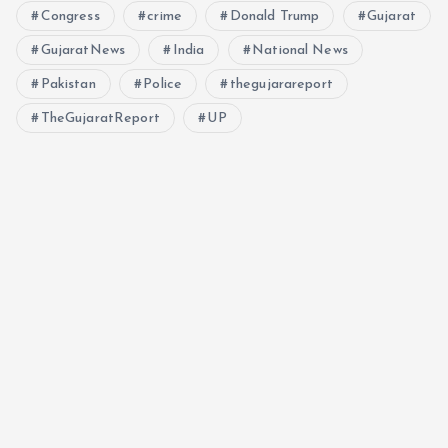
Congress
crime
Donald Trump
Gujarat
GujaratNews
India
National News
Pakistan
Police
thegujarareport
TheGujaratReport
UP