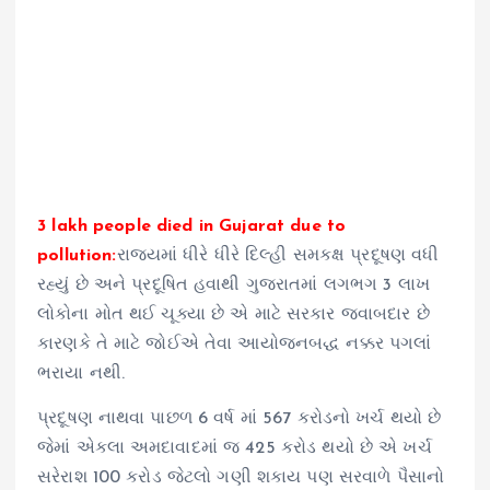
3 lakh people died in Gujarat due to
pollution:
રાજ્યમાં ધીરે ધીરે દિલ્હી સમકક્ષ પ્રદૂષણ વધી
રહ્યું છે અને પ્રદૂષિત હવાથી ગુજરાતમાં લગભગ 3 લાખ
લોકોના મોત થઈ ચૂક્યા છે એ માટે સરકાર જવાબદાર છે
કારણકે તે માટે જોઈએ તેવા આયોજનબદ્ધ નક્કર પગલાં
ભરાયા નથી.
પ્રદૂષણ નાથવા પાછળ 6 વર્ષ માં 567 કરોડનો ખર્ચ થયો છે
જેમાં એકલા અમદાવાદમાં જ 425 કરોડ થયો છે એ ખર્ચ
સરેરાશ 100 કરોડ જેટલો ગણી શકાય પણ સરવાળે પૈસાનો