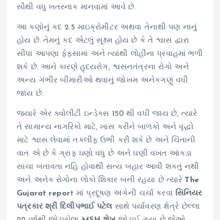
સૌથી વધુ ખતરનાક માનવામાં આવે છે.
આ કણોનું કદ 2.5 માઇક્રોમીટર અથવા તેનાથી પણ નાનું
હોય છે. તેમનું કદ એટલું સૂક્ષ્મ હોય છે કે તે શ્વાસ દ્વારા
સીધા આપણા ફેફસામાં અને ત્યાંથી લોહીના પ્રવાહમાં ભળી
શકે છે. આને કારણે હૃદયરોગ, શ્વસનતંત્રના રોગો અને
અન્ય ગંભીર બીમારીઓ થવાનું જોખમ અનેકગણું વધી
જાય છે.
જ્યારે એર ક્વોલીટી ઇન્ડેક્સ 150 થી વધી જાય છે, ત્યારે
તે સામાન્ય નાગરિકો માટે, ખાસ કરીને બાળકો અને વૃદ્ધો
માટે શ્વાસ લેવામાં તકલીફ ઉભી કરી શકે છે અને ચિંતાની
વાત એ છે કે ગ્રાફ ઘણો વધુ છે અને ઘણી વખત આંકડા
સાચા બતાવતા નહિ હોવાથી સત્ય બહાર આવી શકતું નથી
અને અનેક રોગોના લોકો શિકાર બની રહયા છે ત્યારે
The
Gujarat repor
t માં પ્રદૂષણ અંગેની ચર્ચા કરવા
સિનિયર
પત્રકાર શ્રી દિલીપભાઈ પટેલ
સાથે પર્યાવરણ ક્ષેત્રે છેલ્લા
22 વર્ષથી જોડાયેલા
MSH શેખ
જોડાઈ ગયા છે જેઓ