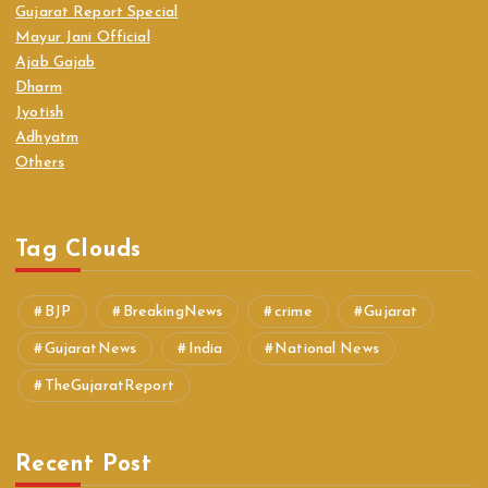
Gujarat Report Special
Mayur Jani Official
Ajab Gajab
Dharm
Jyotish
Adhyatm
Others
Tag Clouds
BJP
BreakingNews
crime
Gujarat
GujaratNews
India
National News
TheGujaratReport
Recent Post