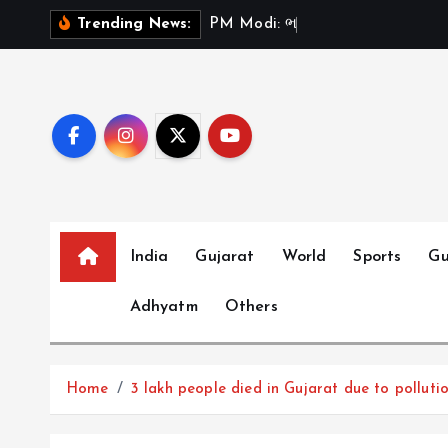
S
P
M
M
o
d
i
:
ભ
ર
ત
મ
Trending News:
k
i
p
t
o
c
o
n
t
India
Gujarat
World
Sports
Gu
e
Adhyatm
Others
n
t
Home
3 lakh people died in Gujarat due to polluti