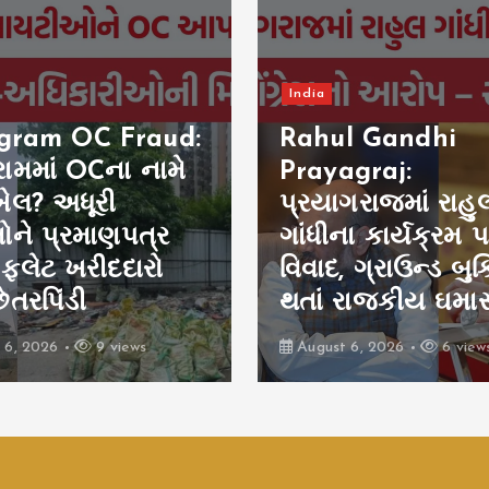
India
l Gandhi
UP Advertiseme
graj:
Budget: UP સરકા
ગરાજમાં રાહુલ
જાહેરાત ખર્ચ 8 વર્ષમ
ના કાર્યક્રમ પર
₹6,811.94 કરોડ, કેન્
 ગ્રાઉન્ડ બુકિંગ રદ
મોદી સરકારને પા
 રાજકીય ઘમાસાણ
છોડી
 6, 2026
6 views
August 6, 2026
8 view