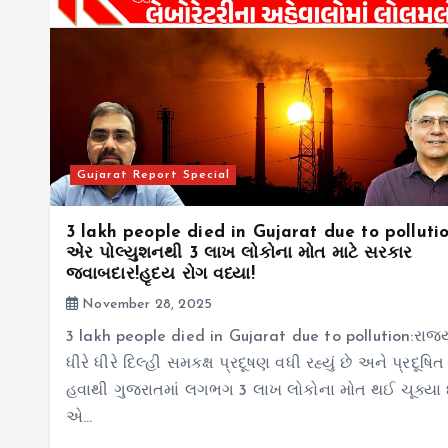
Gujarat Report Special
3 lakh people died in Gujarat due to pollutio
એર પોલ્યુશનથી 3 લાખ લોકોના મોત માટે સરકાર
જવાબદાર!હૃદય રોગ વધ્યા!
November 28, 2025
3 lakh people died in Gujarat due to pollution:રાજ્ય
ધીરે ધીરે દિલ્હી સમકક્ષ પ્રદૂષણ વધી રહ્યું છે અને પ્રદૂષિત
હવાથી ગુજરાતમાં લગભગ 3 લાખ લોકોના મોત થઈ ચૂક્યા 
એ…