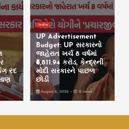
India
nt
રનો
Tarun Tejpal Case:
ાં
તેહેલકાના પૂર્વ એડિટર
દ્રની
તરુણ તેજપાલ કેસમાં
છળ
મોટો ચુકાદો, બળાત્કાર
કેસમાં દોષિત
s
August 6, 2026
9 views