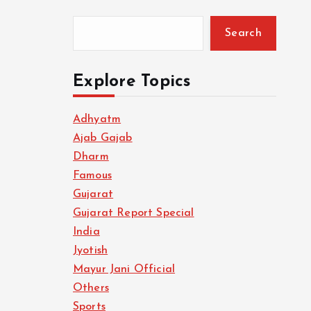
Search
Explore Topics
Adhyatm
Ajab Gajab
Dharm
Famous
Gujarat
Gujarat Report Special
India
Jyotish
Mayur Jani Official
Others
Sports