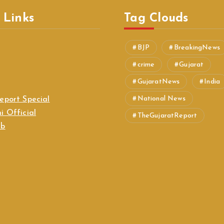
 Links
Tag Clouds
BJP
BreakingNews
crime
Gujarat
GujaratNews
India
National News
eport Special
i Official
TheGujaratReport
ab