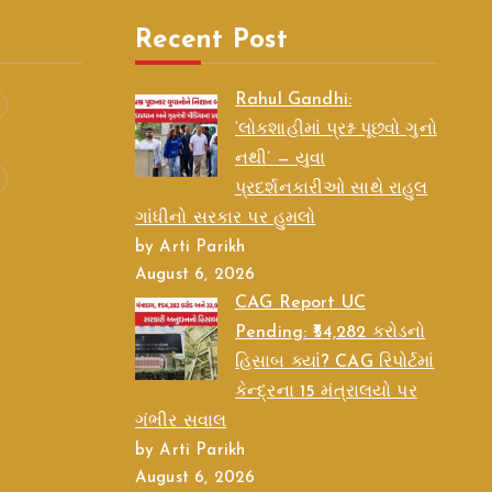
Recent Post
Rahul Gandhi:
‘લોકશાહીમાં પ્રશ્ન પૂછવો ગુનો
નથી’ — યુવા
પ્રદર્શનકારીઓ સાથે રાહુલ
ગાંધીનો સરકાર પર હુમલો
by Arti Parikh
August 6, 2026
CAG Report UC
Pending: ₹54,282 કરોડનો
હિસાબ ક્યાં? CAG રિપોર્ટમાં
કેન્દ્રના 15 મંત્રાલયો પર
ગંભીર સવાલ
by Arti Parikh
August 6, 2026