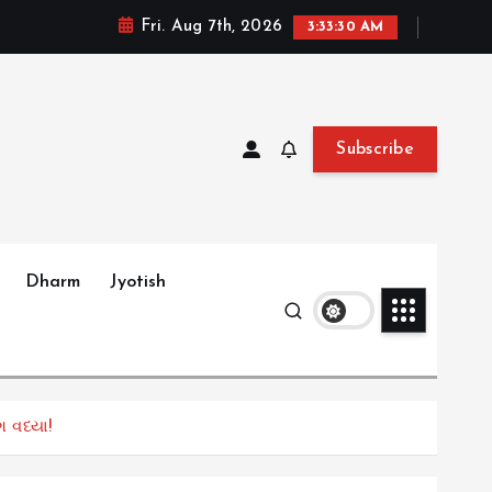
Fri. Aug 7th, 2026
3:33:31 AM
Subscribe
Dharm
Jyotish
 વધ્યા!