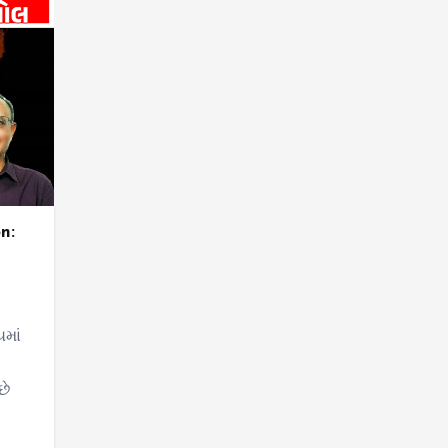
n:
માં
છે