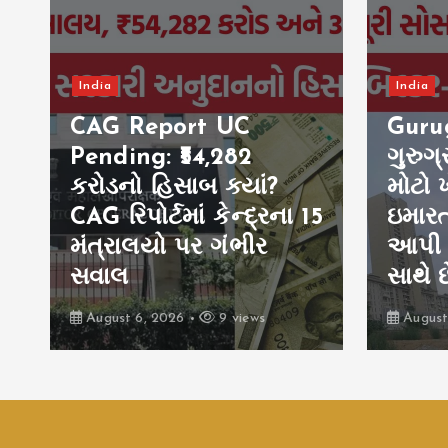
India
India
Gurugram OC Fraud:
Rahu
ગુરુગ્રામમાં OCના નામે
Praya
મોટો ખેલ? અધૂરી
પ્રયા
5
ઇમારતોને પ્રમાણપત્ર
ગાંધી
આપી ફ્લેટ ખરીદદારો
વિવાદ,
સાથે છેતરપિંડી
થતાં
August 6, 2026
9 views
August