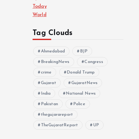
Today
World
Tag Clouds
Ahmedabad
BJP
BreakingNews
Congress
crime
Donald Trump
Gujarat
GujaratNews
India
National News
Pakistan
Police
thegujarareport
TheGujaratReport
UP