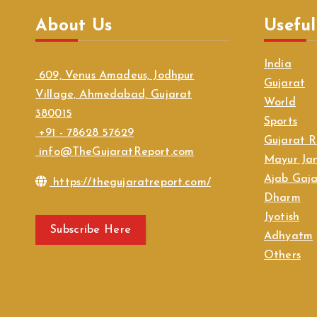
About Us
Useful
India
609, Venus Amadeus, Jodhpur
Gujarat
Village, Ahmedabad, Gujarat
World
380015
Sports
+91 - 78628 57629
Gujarat R
info@TheGujaratReport.com
Mayur Jan
Ajab Gaj
https://thegujaratreport.com/
Dharm
Jyotish
Subscribe Here
Adhyatm
Others