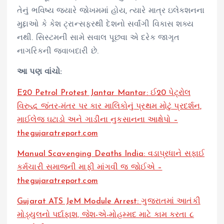
તેનું ભવિષ્ય જ્યારે જોખમમાં હોય, ત્યારે માત્ર ઇલેક્શનના
મુદ્દાઓ કે કેશ ટ્રાન્સફરથી દેશનો સર્વાંગી વિકાસ શક્ય
નથી. સિસ્ટમની સામે સવાલ પૂછવા એ દરેક જાગૃત
નાગરિકની જવાબદારી છે.
આ પણ વાંચો:
E20 Petrol Protest Jantar Mantar: ઈ20 પેટ્રોલ
વિરુદ્ધ જંતર-મંતર પર કાર માલિકોનું પ્રથમ મોટું પ્રદર્શન,
માઈલેજ ઘટાડો અને ગાડીના નુકસાનના આક્ષેપો –
thegujaratreport.com
Manual Scavenging Deaths India: વડાપ્રધાને સફાઈ
કર્મચારી સમાજની માફી માંગવી જ જોઈએ –
thegujaratreport.com
Gujarat ATS JeM Module Arrest: ગુજરાતમાં આતંકી
મોડ્યુલનો પર્દાફાશ, જેશ-એ-મોહમ્મદ માટે કામ કરતા ૮