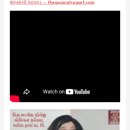
શખ્સોની ધરપકડ – thegujaratreport.com