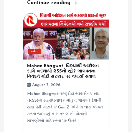
Continue reading
India
Mohan Bhagwat: વિદ્યાર્થી આંદોલન
સામે બદલાયો RSSનો સૂર? ભાગવતના
નિવેદને મોદી સરકાર પર વધાર્યા સવાલ
August 7, 2026
Mohan Bhagwat: રાષ્ટ્રીય સ્વયંસેવક સંઘ
(RSS)ના સરસંઘચાલક મોહન ભાગવતે દેશની
યુવા પેઢી એટલે કે Gen Z અંગે વિશ્વાસ વ્યક્ત
કરતાં જણાવ્યું કે માત્ર લોકો પોતાની
માંગણીઓ માટે રસ્તા પર ઉતરે…