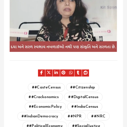
#CasteCensus
#Citizenship
#Crackonomics
#DigitalCensus
#EconomicPolicy
#IndiaCensus
#IndianDemocracy
#NPR
#NRC
#PoliticalEconomy
#SocialJustice