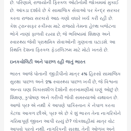
છે. પરિણામે, રાજ્યોની ફિસ્કલ ઓટોનોમી જોખમમાં મુકાઈ
છે. આંકડા દર્શાવે છે કે સામાજિક સેવાઓ પર કેન્દ્ર સરકાર
કરતા રાજ્ય સરકારો આઠ ગણો વધારે ખર્ચ કરી રહી છે.
કેશ ટ્રાન્સફર સ્કીમ્સ માટે રાજ્યો તેમના હેલ્થ બજેટના
ભોગે નાણાં ફાળવી રહ્યા છે, જે ભવિષ્યમાં શિક્ષણ અને
સ્વાસ્થ્ય જેવી પ્રાથમિક સેવાઓની ગુણવત્તા ઘટાડશે. આ
સ્થિતિ દેશના ફિસ્કલ ફેડરલિઝમ માટે મોટો ખતરો છે.
ઇનકવોલિટી અને પાછળ રહી જતું ભારત
ભારત આજે પોતાની જીડીપીનો માત્ર 4% હિસ્સો સામાજિક
સુરક્ષા પાછળ અને 2% સ્વાસ્થ્ય પાછળ ખર્ચે છે, જે વિશ્વના
અન્ય ઘણા વિકાસશીલ દેશોની સરખામણીમાં ઘણું ઓછું છે.
શિક્ષણ, કુપોષણ અને ગરીબી જેવી સમસ્યાઓ યથાવત છે.
આજે પ્રશ્ન એ નથી કે આપણે પાકિસ્તાન કે નેપાળ કરતા
કેટલા આગળ છીએ, પ્રશ્ન એ છે કે શું ભારત તેના નાગરિકોને
ગરિમાપૂર્ણ જીવન આપી રહ્યું છે? લોકશાહીમાં માત્ર વોટ
આપવો પૂરતો નથી; નાગરિકની સુરક્ષા, તેની ઓળખ અને