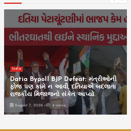
Gujarat
Gujarat Report Special
Babarkot Mining Controversy:
સિંહની જમીન છીનવી, બાબરકોટ વિવાદ,
સિમેન્ટ કંપનીના શરણે સરકાર
August 7, 2026
9 views