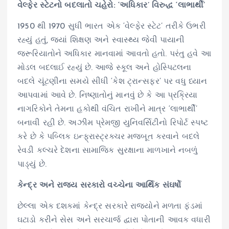
વેલ્ફેર સ્ટેટનો બદલાતો ચહેરો: ‘અધિકાર’ વિરુદ્ધ ‘લાભાર્થી’
1950 થી 1970 સુધી ભારત એક ‘વેલ્ફેર સ્ટેટ’ તરીકે ઉભરી
રહ્યું હતું, જ્યાં શિક્ષણ અને સ્વાસ્થ્ય જેવી પાયાની
જરૂરિયાતોને અધિકાર માનવામાં આવતો હતો. પરંતુ હવે આ
મોડલ બદલાઈ રહ્યું છે. આજે સ્કૂલ અને હોસ્પિટલના
બદલે ચૂંટણીના સમયે સીધી ‘કેશ ટ્રાન્સફર’ પર વધુ ધ્યાન
આપવામાં આવે છે. નિષ્ણાતોનું માનવું છે કે આ પ્રક્રિયા
નાગરિકોને તેમના હકોથી વંચિત રાખીને માત્ર ‘લાભાર્થી’
બનાવી રહી છે. અઝીમ પ્રેમજી યુનિવર્સિટીનો રિપોર્ટ સ્પષ્ટ
કરે છે કે પબ્લિક ઇન્ફ્રાસ્ટ્રક્ચર મજબૂત કરવાને બદલે
રેવડી કલ્ચરે દેશના સામાજિક સુરક્ષાના માળખાને નબળું
પાડ્યું છે.
કેન્દ્ર અને રાજ્ય સરકારો વચ્ચેના આર્થિક સંઘર્ષો
છેલ્લા એક દશકમાં કેન્દ્ર સરકારે રાજ્યોને મળતા ફંડમાં
ઘટાડો કરીને સેસ અને સરચાર્જ દ્વારા પોતાની આવક વધારી