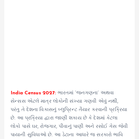
India Census 2027:
ભારતમાં ‘જનગણના’ અથવા
સેન્સસ એટલે માત્ર લોકોની સંખ્યા ગણવી એવું નથી,
પરંતુ તે દેશના વિકાસનું બ્લુપ્રિન્ટ તૈયાર કરવાની પ્રક્રિયા
છે. આ પ્રક્રિયા દ્વારા જાણી શકાય છે કે દેશમાં કેટલા
લોકો પાસે ઘર, રોજગાર, પીવાનું પાણી અને રસોઈ ગેસ જેવી
પાયાની સુવિધાઓ છે. આ ડેટાના આધારે જ સરકારો ભાવિ