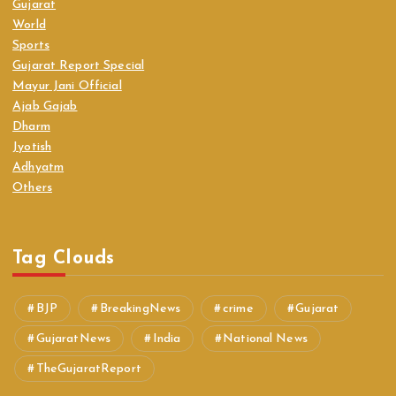
Gujarat
World
Sports
Gujarat Report Special
Mayur Jani Official
Ajab Gajab
Dharm
Jyotish
Adhyatm
Others
Tag Clouds
BJP
BreakingNews
crime
Gujarat
GujaratNews
India
National News
TheGujaratReport