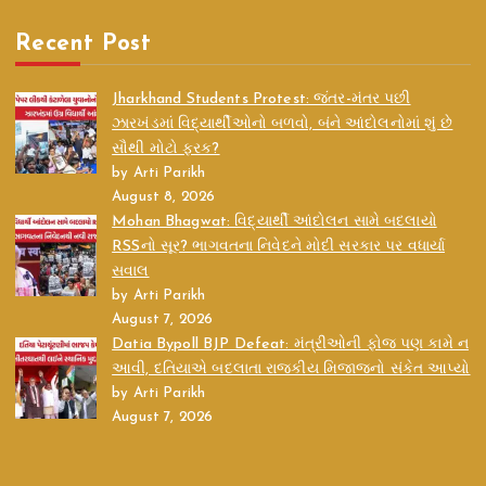
Recent Post
Jharkhand Students Protest: જંતર-મંતર પછી
ઝારખંડમાં વિદ્યાર્થીઓનો બળવો, બંને આંદોલનોમાં શું છે
સૌથી મોટો ફરક?
by Arti Parikh
August 8, 2026
Mohan Bhagwat: વિદ્યાર્થી આંદોલન સામે બદલાયો
RSSનો સૂર? ભાગવતના નિવેદને મોદી સરકાર પર વધાર્યા
સવાલ
by Arti Parikh
August 7, 2026
Datia Bypoll BJP Defeat: મંત્રીઓની ફોજ પણ કામે ન
આવી, દતિયાએ બદલાતા રાજકીય મિજાજનો સંકેત આપ્યો
by Arti Parikh
August 7, 2026