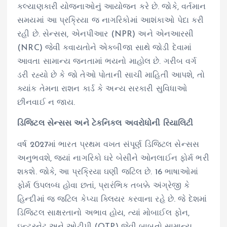
કલ્યાણકારી યોજનાઓનું આયોજન કરે છે. જોકે, વર્તમાન
સમયમાં આ પ્રક્રિયા જ નાગરિકોમાં આશંકાઓ પેદા કરી
રહી છે. સેન્સસ, એનપીઆર (NPR) અને એનઆરસી
(NRC) જેવી કવાયતોને એકબીજા સાથે જોડી દેવામાં
આવતા સામાન્ય જનતામાં ભયનો માહોલ છે. ગરીબ વર્ગ
ડરી રહ્યો છે કે જો તેઓ પોતાની સાચી માહિતી આપશે, તો
ક્યાંક તેમના રાશન કાર્ડ કે અન્ય સરકારી સુવિધાઓ
છીનવાઈ ન જાય.
ડિજિટલ સેન્સસ અને ટેકનિકલ અવરોધોની રિયાલિટી
વર્ષ 2027માં ભારત પ્રથમ વખત સંપૂર્ણ ડિજિટલ સેન્સસ
અનુભવશે, જ્યાં નાગરિકો ઘરે બેસીને ઓનલાઈન ફોર્મ ભરી
શકશે. જોકે, આ પ્રક્રિયા ઘણી જટિલ છે. 16 ભાષાઓમાં
ફોર્મ ઉપલબ્ધ હોવા છતાં, પ્રારંભિક તબક્કે અંગ્રેજી કે
હિન્દીમાં જ જટિલ કેપ્ચા ક્લિયર કરવાના રહે છે. જે દેશમાં
ડિજિટલ સાક્ષરતાનો અભાવ હોય, ત્યાં મોબાઈલ ફોન,
ઇન્ટરનેટ અને ઓટીપી (OTP) જેવી બાબતો સામાન્ય