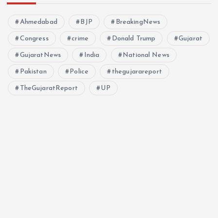
Ahmedabad
BJP
BreakingNews
Congress
crime
Donald Trump
Gujarat
GujaratNews
India
National News
Pakistan
Police
thegujarareport
TheGujaratReport
UP