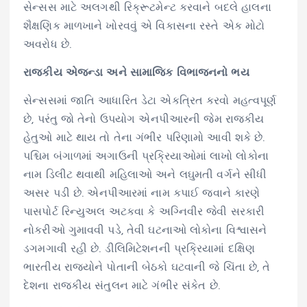
સેન્સસ માટે અલગથી રિક્રૂટમેન્ટ કરવાને બદલે હાલના
શૈક્ષણિક માળખાને ખોરવવું એ વિકાસના રસ્તે એક મોટો
અવરોધ છે.
રાજકીય એજન્ડા અને સામાજિક વિભાજનનો ભય
સેન્સસમાં જાતિ આધારિત ડેટા એકત્રિત કરવો મહત્વપૂર્ણ
છે, પરંતુ જો તેનો ઉપયોગ એનપીઆરની જેમ રાજકીય
હેતુઓ માટે થાય તો તેના ગંભીર પરિણામો આવી શકે છે.
પશ્ચિમ બંગાળમાં અગાઉની પ્રક્રિયાઓમાં લાખો લોકોના
નામ ડિલીટ થવાથી મહિલાઓ અને લઘુમતી વર્ગને સીધી
અસર પડી છે. એનપીઆરમાં નામ કપાઈ જવાને કારણે
પાસપોર્ટ રિન્યુઅલ અટકવા કે અગ્નિવીર જેવી સરકારી
નોકરીઓ ગુમાવવી પડે, તેવી ઘટનાઓ લોકોના વિશ્વાસને
ડગમગાવી રહી છે. ડીલિમિટેશનની પ્રક્રિયામાં દક્ષિણ
ભારતીય રાજ્યોને પોતાની બેઠકો ઘટવાની જે ચિંતા છે, તે
દેશના રાજકીય સંતુલન માટે ગંભીર સંકેત છે.