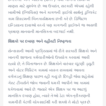
માણસ માટે મુશ્કેલ છે. આ ઉપરાંત, સરકારી એપમાં રહેલી
ખામીઓ (ગ્લિચિસ) અને કાગળની ફાઈલો સાથેનું ડુપ્લિકેટ
કામ સિસ્ટમની બિનકાર્યક્ષમતા છતી કરે છે. ડિજિટલ
ઇન્ડિયાના દાવાઓ વચ્ચે પણ કાગળની ફાઈલને જ અસલી
પ્રમાણ માનવાની માનસિકતા બદલાઈ નથી.
શિક્ષકો પર દબાણ અને વહીવટી નિષ્ફળતા
સેન્સસની આખી પ્રક્રિયામાં જે રીતે સરકારી શિક્ષકો અને
ખાનગી શાળાના કર્મચારીઓનો ઉપયોગ કરવામાં આવી
રહ્યો છે, તે ચિંતાજનક છે. શિક્ષકોને વારંવાર ચૂંટણી ડ્યુટી
અને વોટર લિસ્ટિંગ કામમાં વ્યસ્ત રાખવામાં આવતા
વર્ગખંડનું શિક્ષણ પાછળ રહી ગયું છે. દિલ્હી જેવા શહેરોમાં
ગેસ્ટ ટીચર્સને જોબ જવાની ધમકી આપીને આ કામમાં
ધકેલવામાં આવે છે. જ્યારે એક શિક્ષક પર જ આટલું
માનસિક દબાણ હોય, ત્યારે તેઓ ડેટા એકત્રીકરણની
કામગીરી કેટલી ચોકસાઈથી કરી શકશે તે મોટો પ્રશ્ન છે.