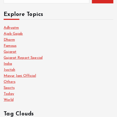
Explore Topics
Adhyatm
Ajab Gajab
Dharm
Famous
Gujarat
Gujarat Report Special
India
Jyotish
Mayur Jani Official
Others
Sports
Today
World
Tag Clouds