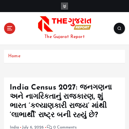
S
k
i
p
t
o
The Gujarat Report
c
o
n
Home
t
e
n
t
India Census 2027: જનગણના
અને નાગરિકતાનું રાજકારણ, શું
ભારત ‘કલ્યાણકારી રાજ્ય’ માંથી
‘લાભાર્થી’ રાષ્ટ્ર બની રહ્યું છે?
India
July 6, 2026
0 Comments