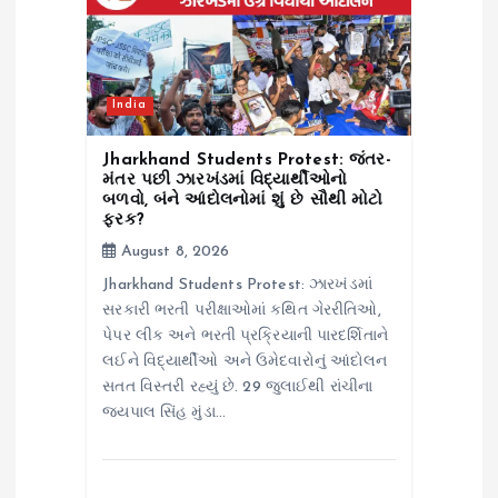
i
o
India
n
Jharkhand Students Protest: જંતર-
મંતર પછી ઝારખંડમાં વિદ્યાર્થીઓનો
બળવો, બંને આંદોલનોમાં શું છે સૌથી મોટો
ફરક?
August 8, 2026
Jharkhand Students Protest: ઝારખંડમાં
સરકારી ભરતી પરીક્ષાઓમાં કથિત ગેરરીતિઓ,
પેપર લીક અને ભરતી પ્રક્રિયાની પારદર્શિતાને
લઈને વિદ્યાર્થીઓ અને ઉમેદવારોનું આંદોલન
સતત વિસ્તરી રહ્યું છે. 29 જુલાઈથી રાંચીના
જયપાલ સિંહ મુંડા…