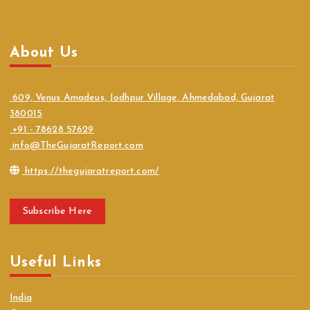
About Us
609, Venus Amadeus, Jodhpur Village, Ahmedabad, Gujarat
380015
+91 - 78628 57629
info@TheGujaratReport.com
https://thegujaratreport.com/
Subscribe Here
Useful Links
India