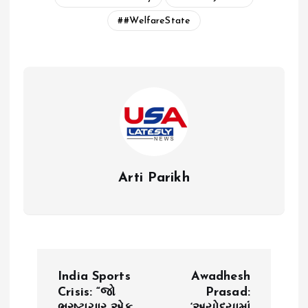
#WelfareState
Arti Parikh
P
India Sports
Awadhesh
o
Crisis: “જો
Prasad: