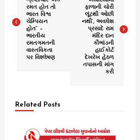
ભ્રષ્ટાચાર એક
‘અયોધ્યામાં
રમત હોત તો
ફાળાની ચોરી
s
ભારત વિશ્વ
લૂંટથી ઓછી
ચેમ્પિયન
નથી’, અવધેશ
t
હોત” –
પ્રસાદે રામ
ભારતીય
મંદિર દાન
n
રમતગમતની
કૌભાંડની
વાસ્તવિકતા
હાઈકોર્ટ
a
પર વિશ્લેષણ
દેખરેખ હેઠળ
તપાસની માંગ
v
કરી
i
g
Related Posts
a
t