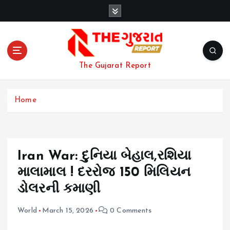
S
k
i
p
t
o
The Gujarat Report
c
o
n
Home
t
e
n
t
Iran War: દુનિયા બેહાલ,રશિયા
માલામાલ ! દરરોજ 150 મિલિયન
ડોલરની કમાણી
World
March 15, 2026
0 Comments