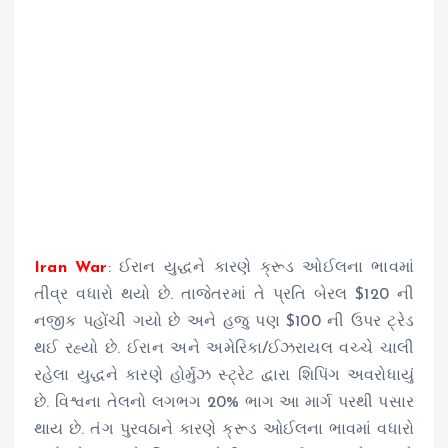
Iran War
: ઈરાન યુદ્ધને કારણે ક્રૂડ ઓઈલના ભાવમાં
તીવ્ર વધારો થયો છે. તાજેતરમાં તે પ્રતિ બેરલ $120 ની
નજીક પહોંચી ગયો છે અને હજુ પણ $100 ની ઉપર ટ્રેડ
થઈ રહ્યો છે. ઈરાન અને અમેરિકા/ઈઝરાયલ વચ્ચે ચાલી
રહેલા યુદ્ધને કારણે હોર્મુઝ સ્ટ્રેટ દ્વારા શિપિંગ અવરોધાયું
છે. વિશ્વના તેલનો લગભગ 20% ભાગ આ માર્ગ પરથી પસાર
થાય છે. તંગ પુરવઠાને કારણે ક્રૂડ ઓઈલના ભાવમાં વધારો