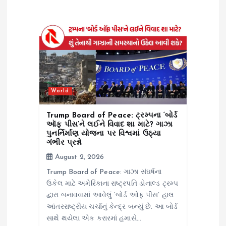
g
a
t
i
World
o
Trump Board of Peace: ટ્રમ્પના ‘બોર્ડ
n
ઑફ પીસ’ને લઈને વિવાદ શા માટે? ગાઝા
પુનર્નિર્માણ યોજના પર વિશ્વમાં ઉઠ્યા
ગંભીર પ્રશ્નો
August 2, 2026
Trump Board of Peace: ગાઝા સંઘર્ષના
ઉકેલ માટે અમેરિકાના રાષ્ટ્રપતિ ડોનાલ્ડ ટ્રમ્પ
દ્વારા બનાવવામાં આવેલું ‘બોર્ડ ઓફ પીસ’ હાલ
આંતરરાષ્ટ્રીય ચર્ચાનું કેન્દ્ર બન્યું છે. આ બોર્ડ
સાથે થયેલા એક કરારમાં હમાસે…