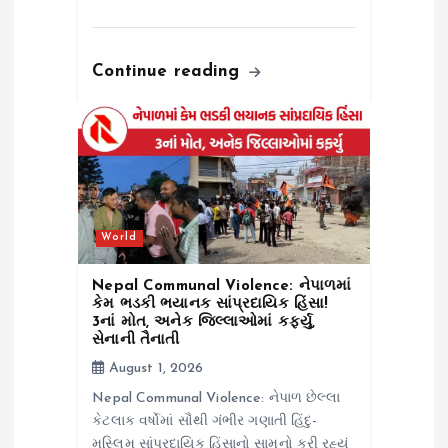
Continue reading
World
Nepal Communal Violence: નેપાળમાં
કેમ ભડકી ભયાનક સાંપ્રદાયિક હિંસા!
3નાં મોત, અનેક જિલ્લાઓમાં કર્ફ્યુ,
સેનાની તૈનાતી
August 1, 2026
Nepal Communal Violence: નેપાળ છેલ્લા
કેટલાક વર્ષોમાં સૌથી ગંભીર ગણાતી હિંદુ-
મુસ્લિમ સાંપ્રદાયિક હિંસાનો સામનો કરી રહ્યું