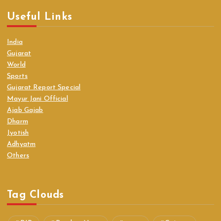
Useful Links
India
Gujarat
World
Sports
Gujarat Report Special
Mayur Jani Official
Ajab Gajab
Dharm
Jyotish
Adhyatm
Others
Tag Clouds