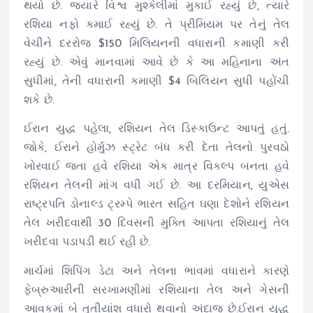
થયો છે. જ્યારે વિશ્વ મુશ્કેલીમાં મુકાઈ રહ્યું છે, ત્યારે
રશિયા નફો કમાઈ રહ્યું છે. તે પ્રીમિયમ પર તેનું તેલ
વેચીને દરરોજ $150 મિલિયનની વધારાની કમાણી કરી
રહ્યું છે. એવું માનવામાં આવે છે કે આ મહિનાના અંત
સુધીમાં, તેની વધારાની કમાણી $4 બિલિયન સુધી પહોંચી
શકે છે.
ઈરાન યુદ્ધ પહેલા, રશિયન તેલ ડિસ્કાઉન્ટ આપતું હતું.
જોકે, ઈરાને હોર્મુઝ સ્ટ્રેટ બંધ કરી દેતા તેલનો પુરવઠો
ખોરવાઈ જતા હવે રશિયા એક માત્ર વિકલ્પ બનતા હવે
રશિયન તેલની માંગ વધી ગઈ છે. આ દરમિયાન, યુએસ
રાષ્ટ્રપતિ ડોનાલ્ડ ટ્રમ્પે ભારત સહિત ઘણા દેશોને રશિયન
તેલ ખરીદવાથી 30 દિવસની મુક્તિ આપતા રશિયાનું તેલ
ખરીદવા પડાપડી થઈ રહી છે.
માર્ચમાં શિપિંગ ડેટા અને તેલના ભાવમાં વધારાને કારણે
ફેબ્રુઆરીની સરખામણીમાં રશિયાના તેલ અને ગેસની
આવકમાં બે તૃતીયાંશ વધારો થવાનો અંદાજ છે.ઈરાન યુદ્ધ