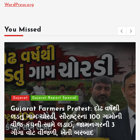
WordPress.org
You Missed
Gujarat
Gujarat Report Special
Gujarat Farmers Protest: દોઢ વર્ષથી
લડતું ગામ ચોરડી, સૌરાષ્ટ્રના 100 ગામોની
વીજ કંપની સામે લડાઈ, જામનગરની 3
ગીગા વોટ વીજળી, ખેતી બરબાદ