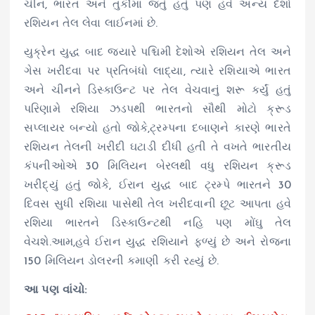
ચીન, ભારત અને તુર્કીમાં જતું હતું પણ હવે અન્ય દેશો
રશિયન તેલ લેવા લાઈનમાં છે.
યુક્રેન યુદ્ધ બાદ જ્યારે પશ્ચિમી દેશોએ રશિયન તેલ અને
ગેસ ખરીદવા પર પ્રતિબંધો લાદ્યા, ત્યારે રશિયાએ ભારત
અને ચીનને ડિસ્કાઉન્ટ પર તેલ વેચવાનું શરૂ કર્યું હતું
પરિણામે રશિયા ઝડપથી ભારતનો સૌથી મોટો ક્રૂડ
સપ્લાયર બન્યો હતો જોકે,ટ્રમ્પના દબાણને કારણે ભારતે
રશિયન તેલની ખરીદી ઘટાડી દીધી હતી તે વખતે ભારતીય
કંપનીઓએ 30 મિલિયન બેરલથી વધુ રશિયન ક્રૂડ
ખરીદ્યું હતું જોકે, ઈરાન યુદ્ધ બાદ ટ્રમ્પે ભારતને 30
દિવસ સુધી રશિયા પાસેથી તેલ ખરીદવાની છૂટ આપતા હવે
રશિયા ભારતને ડિસ્કાઉન્ટથી નહિ પણ મોંઘુ તેલ
વેચશે.આમ,હવે ઈરાન યુદ્ધ રશિયાને ફળ્યું છે અને રોજના
150 મિલિયન ડોલરની કમાણી કરી રહ્યું છે.
આ પણ વાંચો: