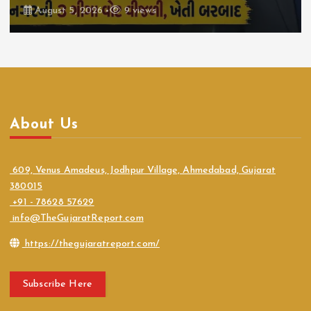
August 5, 2026
9 views
About Us
609, Venus Amadeus, Jodhpur Village, Ahmedabad, Gujarat
380015
+91 - 78628 57629
info@TheGujaratReport.com
https://thegujaratreport.com/
Subscribe Here