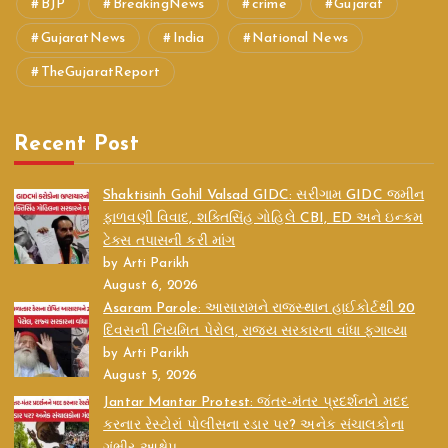
BJP
BreakingNews
crime
Gujarat
GujaratNews
India
National News
TheGujaratReport
Recent Post
Shaktisinh Gohil Valsad GIDC: સરીગામ GIDC જમીન
ફાળવણી વિવાદ, શક્તિસિંહ ગોહિલે CBI, ED અને ઇન્કમ
ટેક્સ તપાસની કરી માંગ
by Arti Parikh
August 6, 2026
Asaram Parole: આસારામને રાજસ્થાન હાઈકોર્ટથી 20
દિવસની નિયમિત પેરોલ, રાજ્ય સરકારના વાંધા ફગાવ્યા
by Arti Parikh
August 5, 2026
Jantar Mantar Protest: જંતર-મંતર પ્રદર્શનને મદદ
કરનાર રેસ્ટોરાં પોલીસના રડાર પર? અનેક સંચાલકોના