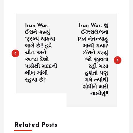
P
Iran War:
Iran War: શુ
o
ઈરાને કહ્યું
ઈઝરાયેલના
“ટ્રમ્પ થાક્યા
PM નેતન્યાહુ
લાગે છે!! હવે
માર્યા ગયા?
s
ચીન અને
ઈરાને કહ્યું
અન્ય દેશો
‘જો જીવતા
t
પાસેથી મદદની
રહી ગયા
ભીખ માંગી
હશેતો પણ
n
રહયા છે!”
ગમે ત્યાંથી
શોધીને મારી
a
નાખીશું!!
v
i
Related Posts