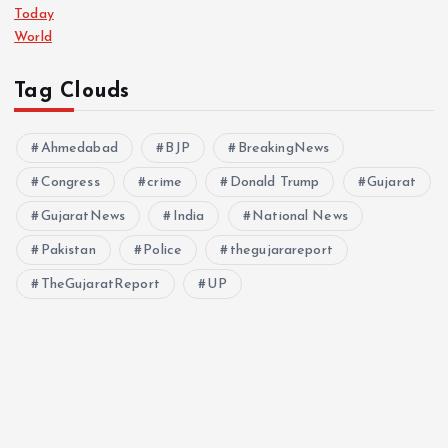
Today
World
Tag Clouds
Ahmedabad
BJP
BreakingNews
Congress
crime
Donald Trump
Gujarat
GujaratNews
India
National News
Pakistan
Police
thegujarareport
TheGujaratReport
UP