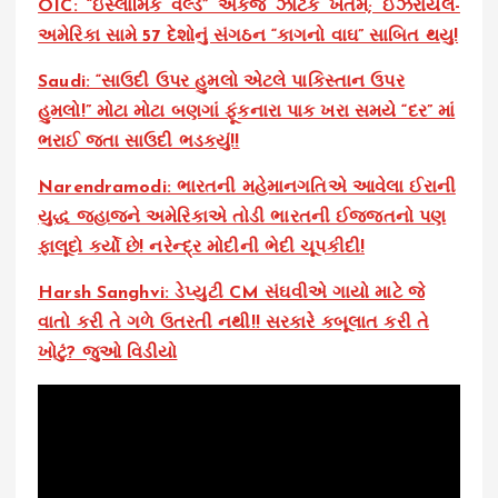
OIC: “ઇસ્લામિક વર્લ્ડ” એકજ ઝાટકે ખતમ; ઈઝરાયેલ-
અમેરિકા સામે 57 દેશોનું સંગઠન “કાગનો વાઘ” સાબિત થયુ!
Saudi: “સાઉદી ઉપર હુમલો એટલે પાકિસ્તાન ઉપર
હુમલો!” મોટા મોટા બણગાં ફૂંકનારા પાક ખરા સમયે “દર” માં
ભરાઈ જતા સાઉદી ભડકયું!!
Narendramodi: ભારતની મહેમાનગતિએ આવેલા ઈરાની
યુદ્ધ જહાજને અમેરિકાએ તોડી ભારતની ઈજ્જતનો પણ
ફાલૂદો કર્યો છે! નરેન્દ્ર મોદીની ભેદી ચૂપકીદી!
Harsh Sanghvi: ડેપ્યુટી CM સંઘવીએ ગાયો માટે જે
વાતો કરી તે ગળે ઉતરતી નથી!! સરકારે કબૂલાત કરી તે
ખોટું? જુઓ વિડીયો