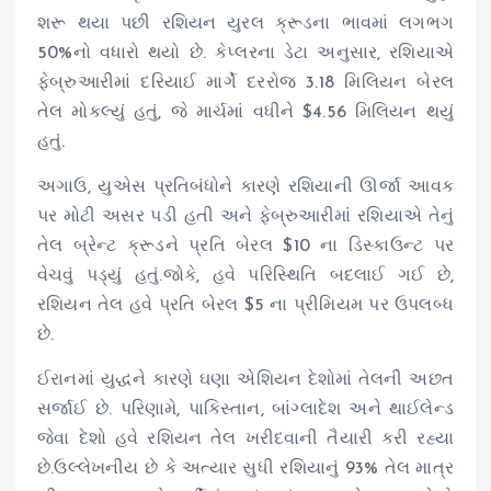
શરૂ થયા પછી રશિયન યુરલ ક્રૂડના ભાવમાં લગભગ
50%નો વધારો થયો છે. કેપ્લરના ડેટા અનુસાર, રશિયાએ
ફેબ્રુઆરીમાં દરિયાઈ માર્ગે દરરોજ 3.18 મિલિયન બેરલ
તેલ મોકલ્યું હતું, જે માર્ચમાં વધીને $4.56 મિલિયન થયું
હતું.
અગાઉ, યુએસ પ્રતિબંધોને કારણે રશિયાની ઊર્જા આવક
પર મોટી અસર પડી હતી અને ફેબ્રુઆરીમાં રશિયાએ તેનું
તેલ બ્રેન્ટ ક્રૂડને પ્રતિ બેરલ $10 ના ડિસ્કાઉન્ટ પર
વેચવું પડ્યું હતું.જોકે, હવે પરિસ્થિતિ બદલાઈ ગઈ છે,
રશિયન તેલ હવે પ્રતિ બેરલ $5 ના પ્રીમિયમ પર ઉપલબ્ધ
છે.
ઈરાનમાં યુદ્ધને કારણે ઘણા એશિયન દેશોમાં તેલની અછત
સર્જાઈ છે. પરિણામે, પાકિસ્તાન, બાંગ્લાદેશ અને થાઈલેન્ડ
જેવા દેશો હવે રશિયન તેલ ખરીદવાની તૈયારી કરી રહ્યા
છે.ઉલ્લેખનીય છે કે અત્યાર સુધી રશિયાનું 93% તેલ માત્ર