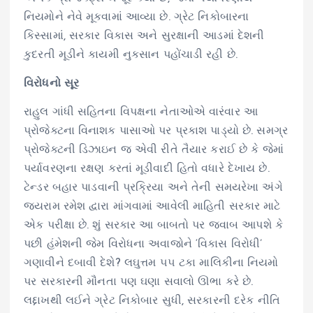
નિયમોને નેવે મૂકવામાં આવ્યા છે. ગ્રેટ નિકોબારના
કિસ્સામાં, સરકાર વિકાસ અને સુરક્ષાની આડમાં દેશની
કુદરતી મૂડીને કાયમી નુકસાન પહોંચાડી રહી છે.
વિરોધનો સૂર
રાહુલ ગાંધી સહિતના વિપક્ષના નેતાઓએ વારંવાર આ
પ્રોજેક્ટના વિનાશક પાસાઓ પર પ્રકાશ પાડ્યો છે. સમગ્ર
પ્રોજેક્ટની ડિઝાઇન જ એવી રીતે તૈયાર કરાઈ છે કે જેમાં
પર્યાવરણના રક્ષણ કરતાં મૂડીવાદી હિતો વધારે દેખાય છે.
ટેન્ડર બહાર પાડવાની પ્રક્રિયા અને તેની સમયરેખા અંગે
જયરામ રમેશ દ્વારા માંગવામાં આવેલી માહિતી સરકાર માટે
એક પરીક્ષા છે. શું સરકાર આ બાબતો પર જવાબ આપશે કે
પછી હંમેશની જેમ વિરોધના અવાજોને ‘વિકાસ વિરોધી’
ગણાવીને દબાવી દેશે? લઘુત્તમ ૫૫ ટકા માલિકીના નિયમો
પર સરકારની મૌનતા પણ ઘણા સવાલો ઊભા કરે છે.
લદ્દાખથી લઈને ગ્રેટ નિકોબાર સુધી, સરકારની દરેક નીતિ