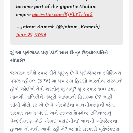
become part of the gigantic Modani
empire
pic.twitter.com/KjVLYTHraS
— Jairam Ramesh (@Jairam_Ramesh)
June 22, 2026
શું આ પ્રોજેક્ટ પણ કોઈ ખાસ મિત્ર ઉદ્યોગપતિને
સોંપાશે?
જયરામ રમેશે સ્પષ્ટ રીતે પૂછ્યું છે કે પ્રોજેક્ટના સ્પેશિયલ
પર્પઝ વ્હીકલ (SPV) માં ૫૫ ટકા હિસ્સો ભારતીય સંસ્થાનો
હોવો જોઈએ તેવી શરતોનું શું થયું? શું સરકાર ૧૦૦ ટકા
ખાનગી માલિકીને મંજૂરી આપવાની ફિરાકમાં છે? અહીં
સૌથી મોટો ડર એ છે કે એરપોર્ટના ખાનગીકરણની જેમ,
સરકાર તમામ બંદરો અને ટ્રાન્સશિપમેન્ટ ટર્મિનલ્સનું
કેન્દ્રીકરણ કોઈ એકાદ ‘પસંદગીના’ ખાનગી ઓપરેટરના
હાથમાં તો નથી આપી રહી ને? જ્યારે સરકારી પ્રોજેક્ટ્સ