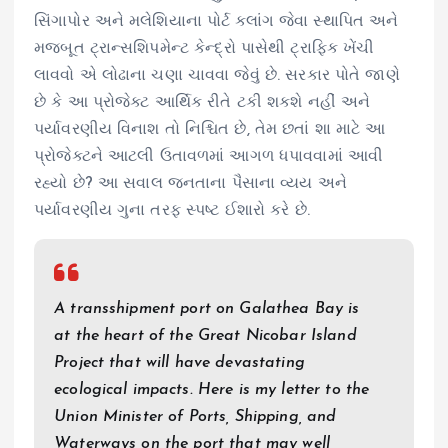
સિંગાપોર અને મલેશિયાના પોર્ટ ક્લાંગ જેવા સ્થાપિત અને
મજબૂત ટ્રાન્સશિપમેન્ટ કેન્દ્રો પાસેથી ટ્રાફિક ખેંચી
લાવવો એ લોઢાના ચણા ચાવવા જેવું છે. સરકાર પોતે જાણે
છે કે આ પ્રોજેક્ટ આર્થિક રીતે ટકી શકશે નહીં અને
પર્યાવરણીય વિનાશ તો નિશ્ચિત છે, તેમ છતાં શા માટે આ
પ્રોજેક્ટને આટલી ઉતાવળમાં આગળ ધપાવવામાં આવી
રહ્યો છે? આ સવાલ જનતાના પૈસાના વ્યય અને
પર્યાવરણીય ગુના તરફ સ્પષ્ટ ઈશારો કરે છે.
A transshipment port on Galathea Bay is
at the heart of the Great Nicobar Island
Project that will have devastating
ecological impacts. Here is my letter to the
Union Minister of Ports, Shipping, and
Waterways on the port that may well