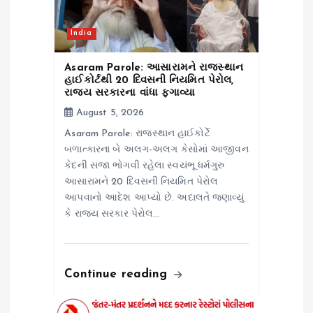
t
i
India
o
Asaram Parole: આસારામને રાજસ્થાન
હાઈકોર્ટથી 20 દિવસની નિયમિત પેરોલ,
રાજ્ય સરકારના વાંધા ફગાવ્યા
n
August 5, 2026
Asaram Parole: રાજસ્થાન હાઈકોર્ટે
બળાત્કારના બે અલગ-અલગ કેસોમાં આજીવન
કેદની સજા ભોગવી રહેલા સ્વયંભૂ ધર્મગુરુ
આસારામને 20 દિવસની નિયમિત પેરોલ
આપવાનો આદેશ આપ્યો છે. અદાલતે જણાવ્યું
કે રાજ્ય સરકાર પેરોલ…
Continue reading