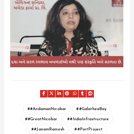
#AndamanNicobar
#GalatheaBay
#GreatNicobar
#IndiaInfrastructure
#JairamRamesh
#PortProject