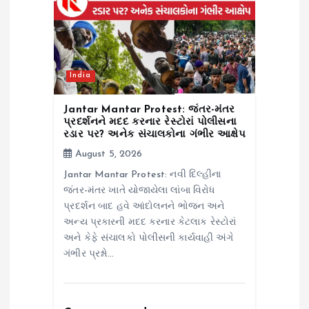
India
Jantar Mantar Protest: જંતર-મંતર
પ્રદર્શનને મદદ કરનાર રેસ્ટોરાં પોલીસના
રડાર પર? અનેક સંચાલકોના ગંભીર આક્ષેપ
August 5, 2026
Jantar Mantar Protest: નવી દિલ્હીના
જંતર-મંતર ખાતે યોજાયેલા લાંબા વિરોધ
પ્રદર્શન બાદ હવે આંદોલનને ભોજન અને
અન્ય પ્રકારની મદદ કરનાર કેટલાક રેસ્ટોરાં
અને કેફે સંચાલકો પોલીસની કાર્યવાહી અંગે
ગંભીર પ્રશ્નો…