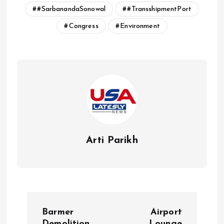
#SarbanandaSonowal
#TransshipmentPort
Congress
Environment
Arti Parikh
P
Barmer
Airport
Demolition
Lounge