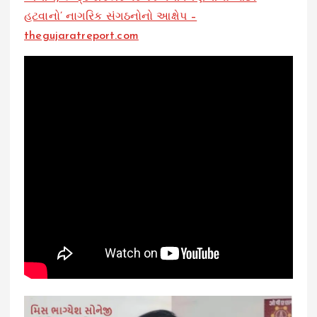
હટવાનો’ નાગરિક સંગઠનોનો આક્ષેપ –
thegujaratreport.com