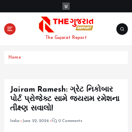
S
k
i
p
t
o
The Gujarat Report
c
o
n
Home
t
e
n
t
Jairam Ramesh: ગ્રેટ નિકોબાર
પોર્ટ પ્રોજેક્ટ સામે જયરામ રમેશના
તીક્ષ્ણ સવાલો!
India
June 22, 2026
0 Comments