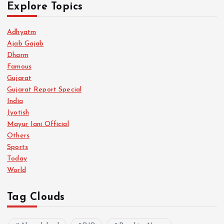
Explore Topics
Adhyatm
Ajab Gajab
Dharm
Famous
Gujarat
Gujarat Report Special
India
Jyotish
Mayur Jani Official
Others
Sports
Today
World
Tag Clouds