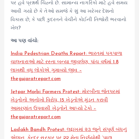
પર હવે પ્રશ્નાર્થ ચિહ્નો છે. સામાન્ય નાગરિકો માટે હવે સમય
આવી ગયો છે કે તેઓ સમજે કે શું આ ખરેખર દેશનો
વિકાસ છે, કે પછી કુદરતને વેચીને કોઈની તિજોરી ભરવાનો
ખેલ?
આ પણ વાંચો:
India Pedestrian Deaths Report: ભારતમાં પગપાળા
ચાલનારાઓ માટે રસ્તા બન્યા જીવલેણ, પાંચ વર્ષમાં 1.8
લાખથી વધુ લોકોએ ગુમાવ્યો જીવ –
thegujaratreport.com
Jetpar Morbi Farmers Protest: મોરબીના જેતપરમાં
ખેડૂતોનો અનોખો વિરોધ, 15 ખેડૂતોએ મુંડન કરાવી
આમરણાંત ઉપવાસી ખેડૂતોને આપ્યો ટેકો –
thegujaratreport.com
Ladakh Bandh Protest: લદ્દાખમાં ૨૩ જૂને સંપૂર્ણ બંધનું
એલાન, કેન્દ્ર સરકાર પર ૨૨ મેના નિર્ણયોથી ‘પાછા