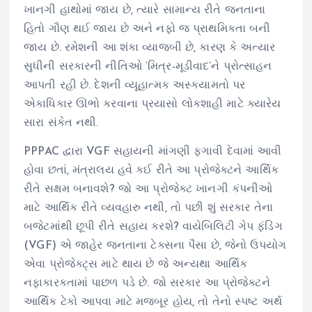
ખાનગી હાથોમાં જાય છે, ત્યારે સામાન્ય રીતે જનતાના
હિતો ગૌણ થઈ જાય છે અને નફો જ પ્રાથમિકતા બની
જાય છે. રમેશની આ શંકા વ્યાજબી છે, કારણ કે અત્યાર
સુધીની સરકારની નીતિઓ ‘મિત્ર-મૂડીવાદ’ને પ્રોત્સાહન
આપતી રહી છે. દેશની વ્યૂહાત્મક અસ્કયામતો પર
એકાધિકાર ઊભો કરવાના પ્રયાસો લોકશાહી માટે ક્યારેય
સારા સંકેત નથી.
PPPAC દ્વારા VGF સહાયની માંગણી ફગાવી દેવામાં આવી
હોવા છતાં, મંત્રાલય હવે કઈ રીતે આ પ્રોજેક્ટને આર્થિક
રીતે સક્ષમ બનાવશે? જો આ પ્રોજેક્ટ ખાનગી કંપનીઓ
માટે આર્થિક રીતે વ્યવહારુ નથી, તો પછી શું સરકાર તેના
બજેટમાંથી છૂપી રીતે સહાય કરશે? વાયેબિલિટી ગેપ ફંડિંગ
(VGF) એ જાહેર જનતાના ટેક્સના પૈસા છે, જેનો ઉપયોગ
એવા પ્રોજેક્ટ્સ માટે થાય છે જે અન્યથા આર્થિક
નફાકારકતામાં પાછળ પડે છે. જો સરકાર આ પ્રોજેક્ટને
આર્થિક ટેકો આપવા માટે મજબૂર હોય, તો તેનો સ્પષ્ટ અર્થ