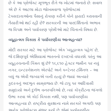
છે કે આ પ્રોજેક્ટ મૂળભૂત રીતે જ ખોટમાં જનારો છે. સવાલ
એ છે કે આટલા મોટા જોખમવાળા પ્રોજેક્ટમાં
ટેક્સદાતાઓના પૈસાનું રોકાણ કરીને કોને ફાયદો કરાવવાની
તૈયારીઓ થઈ રહી છે? સરકારની આ પારદર્શિતાનો અભાવ
જ વિપક્ષ અને પર્યાવરણ પ્રેમીઓ માટે ચિંતાનો વિષય છે.
વ્યૂહાત્મક વિકાસ કે પર્યાવરણીય આત્મહત્યા?
મોદી સરકાર માટે આ પ્રોજેક્ટ એક ‘વ્યૂહાત્મક પહેલ’ છે,
જે દક્ષિણપૂર્વ એશિયામાં ભારતનો દબદબો વધારશે. પરંતુ આ
વ્યૂહરચનાની કિંમત શું છે? ૧૬,૬૧૦ હેક્ટર જમીન પર નવું
નગર, ઇન્ટરનેશનલ એરપોર્ટ અને કન્ટેનર ટર્મિનલ – આ
બધું જ એવી જગ્યાએ બની રહ્યું છે જ્યાં અત્યારે
કુદરતનું અદભુત સામ્રાજ્ય છે. જે ટાપુ પર આદિવાસી
સમુદાયો અને દુર્લભ વનસ્પતિઓ છે, ત્યાં કોંક્રીટના જંગલો
ઉભા કરવા એ કોઈ વિકાસ નથી, પણ પર્યાવરણીય
આત્મહત્યા છે. રાષ્ટ્રીય સુરક્ષાના નામે સરકારે અગાઉ પણ
અનેક પ્રોજેક્ટ્સ મંજૂર કર્યા છે, જેમાં પર્યાવરણીય