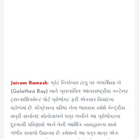
Jairam Ramesh:
ગ્રેટ નિકોબાર ટાપુ પર ગલાથિયા બે
(Galathea Bay) ખાતે પ્રસ્તાવિત આંતરરાષ્ટ્રીય કન્ટેનર
ટ્રાન્સશિપમેન્ટ પોર્ટ પ્રોજેક્ટ ફરી એકવાર વિવાદના
વંટોળમાં છે. કોંગ્રેસના વરિષ્ઠ નેતા જયરામ રમેશે કેન્દ્રીય
મંત્રી સર્બાનંદ સોનોવાલને પત્ર લખીને આ પ્રોજેક્ટના
દૂરગામી પરિણામો અને તેની આર્થિક વ્યવહારુતા સામે
ગંભીર સવાલો ઉઠાવ્યા છે. રમેશનો આ પત્ર માત્ર એક