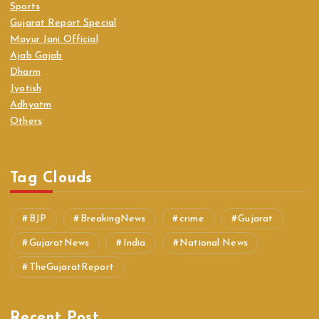
Sports
Gujarat Report Special
Mayur Jani Official
Ajab Gajab
Dharm
Jyotish
Adhyatm
Others
Tag Clouds
BJP
BreakingNews
crime
Gujarat
GujaratNews
India
National News
TheGujaratReport
Recent Post