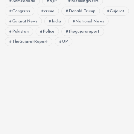
Ahmedabad
BJP
BreakingNews
Congress
crime
Donald Trump
Gujarat
GujaratNews
India
National News
Pakistan
Police
thegujarareport
TheGujaratReport
UP