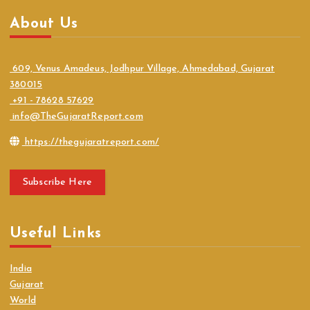
About Us
609, Venus Amadeus, Jodhpur Village, Ahmedabad, Gujarat
380015
+91 - 78628 57629
info@TheGujaratReport.com
https://thegujaratreport.com/
Subscribe Here
Useful Links
India
Gujarat
World