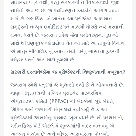
સામાન્ય પત્ર નથી, પરંતુ સરકારની તે ‘વિકાસવાદી’ જીદ
સામેનો અવાજ છે, જે પર્યાવરણને કચડીને આગળ વધવા
માંગે છે. ગલાથિયા બે ખાતેનો આ પ્રોજેક્ટ આંદામાન
સમુદ્રની નાજુક ઇકોસિસ્ટમને કાયમી ધોરણે નષ્ટ કરવાની
ક્ષમતા ધરાવે છે. જયરામ રમેશ જેવા પર્યાવરણના મુદ્દાઓ
સાથે ઊંડાણપૂર્વક જોડાયેલા નેતાઓ માટે આ ટાપુનો વિનાશ
એ માત્ર ભૌગોલિક નુકસાન નથી, પરંતુ ભારતના કુદરતી
ધરોહર પરનો એક મોટો હુમલો છે.
સરકારી દસ્તાવેજોમાં જ પ્રોજેક્ટની નિષ્ફળતાની કબૂલાત?
જયરામ રમેશે પત્રમાં જે ખુલાસો કર્યો છે તે ચોંકાવનારો છે.
નાણા મંત્રાલયની પબ્લિક પ્રાઇવેટ પાર્ટનરશિપ
એપ્રાઇઝલ કમિટી (PPPAC) ની બેઠકોમાં ખુદ બંદરો,
શિપિંગ અને જળમાર્ગ મંત્રાલયે સ્વીકાર્યું છે કે આ
પ્રોજેક્ટમાં જોખમોનું પ્રમાણ ખૂબ વધારે છે. સૌ પ્રથમ તો,
ગ્રીનફિલ્ડ પોર્ટ એટલે કે શૂન્યમાંથી બંદર બનાવવું એ
અત્યંત ખર્ચાળ છે અને બીજું, આસપાસના કોલંબો,