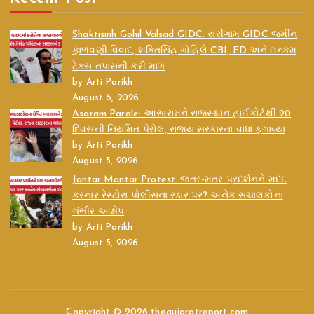
Shaktisinh Gohil Valsad GIDC: સરીગામ GIDC જમીન
ફાળવણી વિવાદ, શક્તિસિંહ ગોહિલે CBI, ED અને ઇન્કમ
ટેક્સ તપાસની કરી માંગ
by Arti Parikh
August 6, 2026
Asaram Parole: આસારામને રાજસ્થાન હાઈકોર્ટથી 20
દિવસની નિયમિત પેરોલ, રાજ્ય સરકારના વાંધા ફગાવ્યા
by Arti Parikh
August 5, 2026
Jantar Mantar Protest: જંતર-મંતર પ્રદર્શનને મદદ
કરનાર રેસ્ટોરાં પોલીસના રડાર પર? અનેક સંચાલકોના
ગંભીર આક્ષેપ
by Arti Parikh
August 5, 2026
Copyright © 2026 thegujaratreport.com