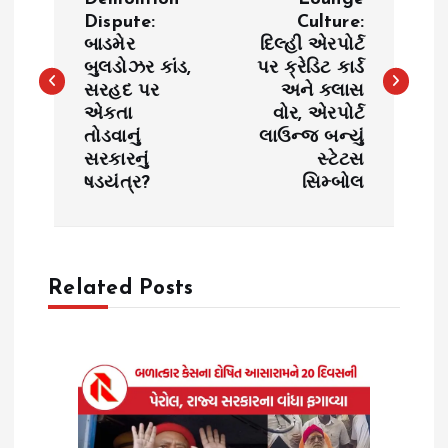
o
Dispute:
Culture:
બાડમેર
દિલ્હી એરપોર્ટ
s
બુલડોઝર કાંડ,
પર ક્રેડિટ કાર્ડ
સરહદ પર
અને ક્લાસ
t
એકતા
વોર, એરપોર્ટ
તોડવાનું
લાઉન્જ બન્યું
n
સરકારનું
સ્ટેટસ
ષડયંત્ર?
સિમ્બોલ
a
v
Related Posts
i
g
a