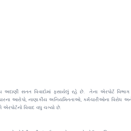
 અદાણી સતત વિવાદોમાં ફસાયેલું રહે છે. તેના એરપોર્ટ વિભા
રષ્ટાચારના આરોપો, નાણાકીય અનિયમિતતાઓ, કર્મચારીઓના વિરોધ અન
ે એરપોર્ટનો વિવાદ વધુ ચગ્યો છે.