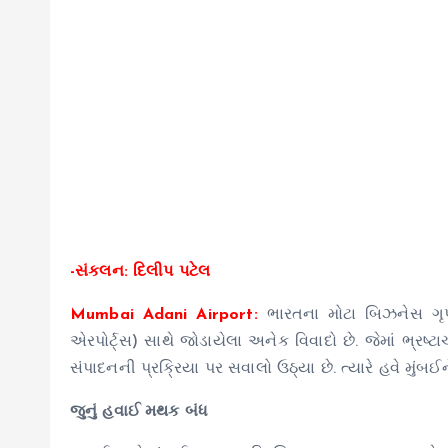
-સંકલન: દિલીપ પટેલ
Mumbai Adani Airport:
ભારતના મોટા બિઝનેસ ગૃપ
એરપોર્ટ્સ) સાથે જોડાયેલા અનેક વિવાદો છે. જેમાં ભ્
સંપાદનની પ્રક્રિયા પર સવાલો ઉઠ્યા છે. ત્યારે હવે મુંબઈન
જુનું હવાઈ મથક બંધ