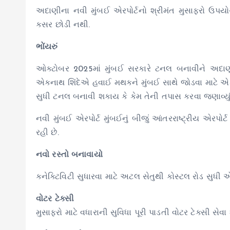
અદાણીના નવી મુંબઈ એરપોર્ટનો શ્રીમંત મુસાફરો ઉપયોગ
કસર છોડી નથી.
ભોંયરું
ઓક્ટોબર 2025માં મુંબઈ સરકારે ટનલ બનાવીને અદાણીને
એકનાથ શિંદેએ હવાઈ મથકને મુંબઈ સાથે જોડવા માટે એક
સુધી ટનલ બનાવી શકાય કે કેમ તેની તપાસ કરવા જણાવ્યું 
નવી મુંબઈ એરપોર્ટ મુંબઈનું બીજું આંતરરાષ્ટ્રીય એરપો
રહી છે.
નવો રસ્તો બનાવાયો
કનેક્ટિવિટી સુધારવા માટે અટલ સેતુથી કોસ્ટલ રોડ સુધી 
વોટર ટેક્સી
મુસાફરો માટે વધારાની સુવિધા પૂરી પાડતી વોટર ટેક્સી સ