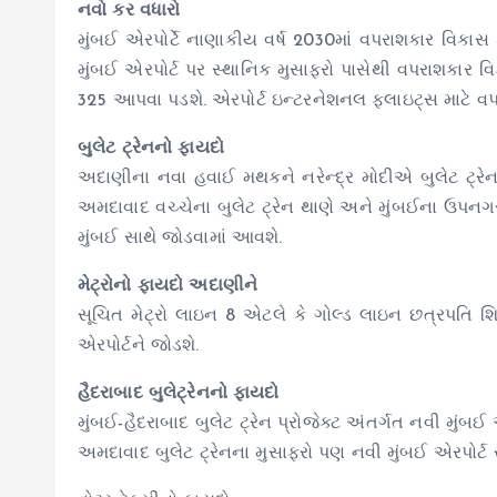
નવો કર વધારો
મુંબઈ એરપોર્ટે નાણાકીય વર્ષ 2030માં વપરાશકાર વિકાસ 
મુંબઈ એરપોર્ટ પર સ્થાનિક મુસાફરો પાસેથી વપરાશકાર વિ
325 આપવા પડશે. એરપોર્ટ ઇન્ટરનેશનલ ફ્લાઇટ્સ માટે વપરાશ
બુલેટ ટ્રેનનો ફાયદો
અદાણીના નવા હવાઈ મથકને નરેન્દ્ર મોદીએ બુલેટ ટ્રેન
અમદાવાદ વચ્ચેના બુલેટ ટ્રેન થાણે અને મુંબઈના ઉપનગરોમાં 
મુંબઈ સાથે જોડવામાં આવશે.
મેટ્રોનો ફાયદો અદાણીને
સૂચિત મેટ્રો લાઇન 8 એટલે કે ગોલ્ડ લાઇન છત્રપતિ શિ
એરપોર્ટને જોડશે.
હૈદરાબાદ બુલેટ્રેનનો ફાયદો
મુંબઈ-હૈદરાબાદ બુલેટ ટ્રેન પ્રોજેક્ટ અંતર્ગત નવી મુંબ
અમદાવાદ બુલેટ ટ્રેનના મુસાફરો પણ નવી મુંબઈ એરપોર્ટ