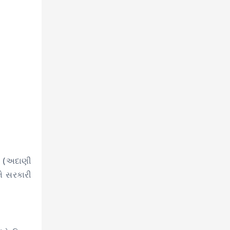
ગ (અદાણી
ે સરકારી