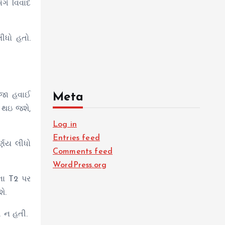
ગે વિવાદ
ીધો હતો.
બીજા હવાઈ
Meta
 થઇ જશે,
Log in
Entries feed
ર્ણય લીધો
Comments feed
WordPress.org
ના T2 પર
ે.
ી ન હતી.