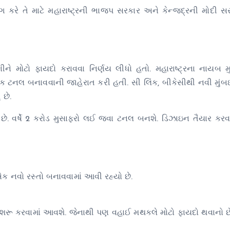
 કરે તે માટે મહારાષ્ટ્રની ભાજપ સરકાર અને કેન્જદ્રની મોદી સ
 મોટો ફાયદો કરાવવા નિર્ણય લીધો હતો. મહારાષ્ટ્રના નાયબ મુખ
 ટનલ બનાવવાની જાહેરાત કરી હતી. સી લિંક, બીકેસીથી નવી મુંબઈ
છે.
ર્ટ છે. વર્ષે 2 કરોડ મુસાફરો લઈ જવા ટનલ બનશે. ડિઝાઇન તૈયાર કર
એક નવો રસ્તો બનાવવામાં આવી રહ્યો છે.
ેવા શરૂ કરવામાં આવશે. જેનાથી પણ વહાઈ મથકલે મોટો ફાયદો થવાનો છ