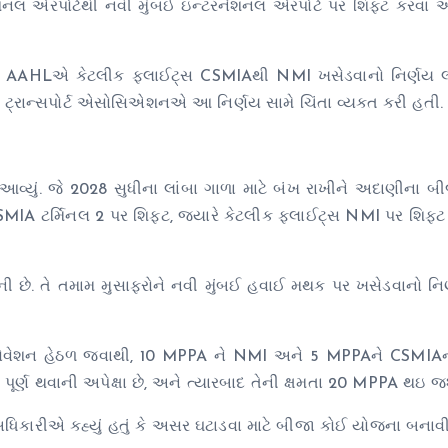
નલ એરપોર્ટથી નવી મુંબઈ ઇન્ટરનેશનલ એરપોર્ટ પર શિફ્ટ કરવા અં
ઠળ છે. AAHLએ કેટલીક ફ્લાઈટ્સ CSMIAથી NMI ખસેડવાનો નિર્ણય લ
 ટ્રાન્સપોર્ટ એસોસિએશનએ આ નિર્ણય સામે ચિંતા વ્યક્ત કરી હતી.
ં આવ્યું. જે 2028 સુધીના લાંબા ગાળા માટે બંખ રાખીને અદાણીના 
MIA ટર્મિનલ 2 પર શિફ્ટ, જ્યારે કેટલીક ફ્લાઈટ્સ NMI પર શિફ્ટ
રોની છે. તે તમામ મુસાફરોને નવી મુંબઈ હવાઈ મથક પર ખસેડવાનો નિ
નોવેશન હેઠળ જવાથી, 10 MPPA ને NMI અને 5 MPPAને CSMIA
ં પૂર્ણ થવાની અપેક્ષા છે, અને ત્યારબાદ તેની ક્ષમતા 20 MPPA થઇ જશ
અધિકારીએ કહ્યું હતું કે અસર ઘટાડવા માટે બીજા કોઈ યોજના બનાવ