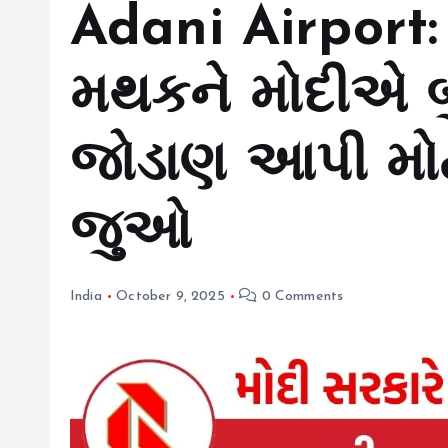
Adani Airport
મથકને મોદીએ બુલે
જોડાણ આપી મોટો
જુઓ
India
October 9, 2025
0 Comments