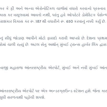
કર કે ફી અને અન્ય એરોનોટિકલ ચાર્જમાં વધારો કરવાનો પ્રસ્તાવ મ
કાસ કર વસૂલવામાં આવતો નથી, પરંતુ હવે ઓપરેટરે ડોમેસ્ટિક પેસેન્
કાર વિકાસ કર રૂ. 187 થી વધારીને રૂ. 650 કરવાનું નક્કી કર્યું છે.
નું સીધું જોડાણ આપીને મોટો ફાયદો કરાવી આપ્યો છે. દેશના પ્રથ
ચાલી રહ્યું છે. અટલ સેતુ અર્થાત્ મુંબઈ ટ્રાન્સ હાર્બર લિંક દ્વારા 
વાજી મહારાજ આંતરરાષ્ટ્રીય એરપોર્ટ, મુંબઈ અને નવી મુંબઈ આંતર
ઈ આંતરરાષ્ટ્રીય એરપોર્ટ પર એક અન્ડરગ્રાઉન્ડ સ્ટેશન હશે. જેના કાર
 સુધી સરળતાથી પહોંચી શકશે.