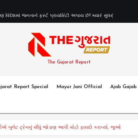
પ
ણ
વ
દ
શ
મ
જ
ન
ત
ન
ફ
ર
પ
ર
ય
ર
ટ
અ
પ
ય
છ
!
ક
ય
ર
સ
ધ
ર
શ
આ
પ
ણ
The Gujarat Report
jarat Report Special
Mayur Jani Official
Ajab Gajab
 બુલેટ ટ્રેનનું સીધું જોડાણ આપી મોટો ફાયદો કરાવ્યો, જુઓ