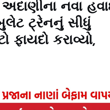
: અદાણીના નવા હવ
ટ ટ્રેનનું સીધું
 ફાયદો કરાવ્યો,