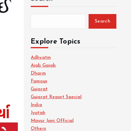
ાઈ
Search
Explore Topics
Adhyatm
Ajab Gajab
Dharm
Famous
Gujarat
Gujarat Report Special
India
Jyotish
Mayur Jani Official
Others