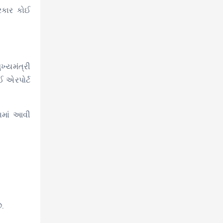
રકાર કોઈ
્યમંત્રી
 એરપોર્ટ
વામાં આવી
ે.