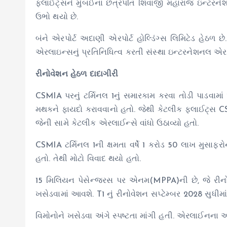
ફ્લાઈટ્સને મુંબઈના છત્રપતિ શિવાજી મહારાજ ઇન્ટરનેશ
ઉભો થયો છે.
બંને એરપોર્ટ અદાણી એરપોર્ટ હોલ્ડિંગ્સ લિમિટેડ હે
એરલાઇન્સનું પ્રતિનિધિત્વ કરતી સંસ્થા ઇન્ટરનેશનલ એર
રીનોવેશન હેઠળ દાદાગીરી
CSMIA પરનું ટર્મિનલ 1નું સમારકામ કરવા તોડી પાડવામા
મથકને ફાયદો કરાવવાનો હતો. જેથી કેટલીક ફ્લાઈટ્સ CS
જેની સામે કેટલીક એરલાઈન્સે વાંધો ઉઠાવ્યો હતો.
CSMIA ટર્મિનલ 1ની ક્ષમતા વર્ષે 1 કરોડ 50 લાખ મુસાફ
હતો. તેથી મોટો વિવાદ થયો હતો.
15 મિલિયન પેસેન્જરસ પર એનમ(MPPA)ની છે, જે રી
ખસેડવામાં આવશે. T1 નું રીનોવેશન સપ્ટેમ્બર 2028 સુધીમા
વિમોનોને ખસેડવા અંગે સ્પષ્ટતા માંગી હતી. એરલાઈનના 