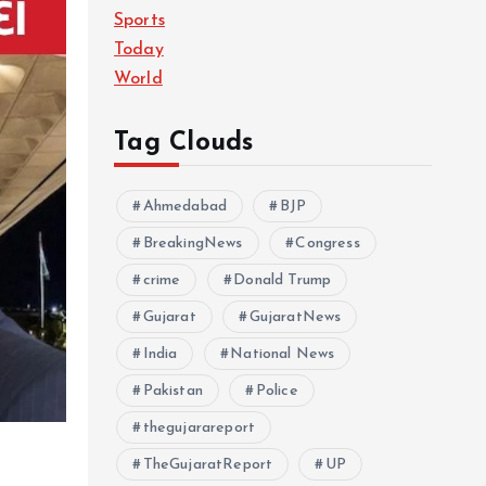
Sports
Today
World
Tag Clouds
Ahmedabad
BJP
BreakingNews
Congress
crime
Donald Trump
Gujarat
GujaratNews
India
National News
Pakistan
Police
thegujarareport
TheGujaratReport
UP