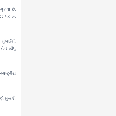
ૂક્યો છે.
જર પર રૂ.
મ મુંબઈથી
તેને સીધું
રાષ્ટ્રીય
ણે મુંબઈ-