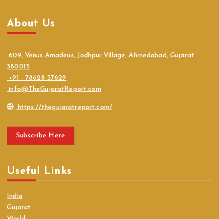
About Us
609, Venus Amadeus, Jodhpur Village, Ahmedabad, Gujarat
380015
+91 - 78628 57629
info@TheGujaratReport.com
https://thegujaratreport.com/
Subscribe Here
Useful Links
India
Gujarat
World