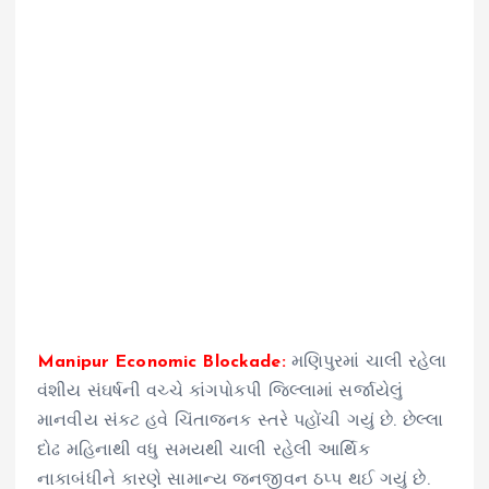
Manipur Economic Blockade:
મણિપુરમાં ચાલી રહેલા
વંશીય સંઘર્ષની વચ્ચે કાંગપોકપી જિલ્લામાં સર્જાયેલું
માનવીય સંકટ હવે ચિંતાજનક સ્તરે પહોંચી ગયું છે. છેલ્લા
દોઢ મહિનાથી વધુ સમયથી ચાલી રહેલી આર્થિક
નાકાબંધીને કારણે સામાન્ય જનજીવન ઠપ્પ થઈ ગયું છે.