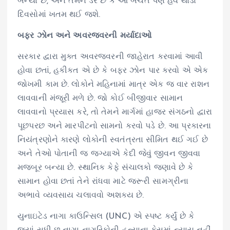
બન્યા છે, અને તેમને ડર છે કે આ બચત પણ હવે થોડા
દિવસોમાં ખતમ થઈ જશે.
બફર ઝોન અને અવરજવરની મર્યાદાઓ
સરકાર દ્વારા મુક્ત અવરજવરની જાહેરાત કરવામાં આવી
હોવા છતાં, હકીકત એ છે કે બફર ઝોન પાર કરવો એ એક
જોખમી કામ છે. લોકોને મહિનામાં માત્ર એક જ વાર રાશન
લાવવાની મંજૂરી મળે છે. જો કોઈ બીજીવાર સામાન
લાવવાનો પ્રયાસ કરે, તો તેમને માર્ગમાં હાજર સંગઠનો દ્વારા
પૂછપરછ અને મારપીટનો સામનો કરવો પડે છે. આ પ્રકારના
નિયંત્રણોને કારણે લોકોની સ્વતંત્રતા સીમિત થઈ ગઈ છે
અને તેઓ પોતાની જ જગ્યાએ કેદી જેવું જીવન જીવવા
મજબૂર બન્યા છે. સ્થાનિક કેફે સંચાલકો જણાવે છે કે
સામાન હોવા છતાં તેને રાંધવા માટે જરૂરી સામગ્રીના
અભાવે વ્યવસાય ચલાવવો અશક્ય છે.
યુનાઇટેડ નાગા કાઉન્સિલ (UNC) એ સ્પષ્ટ કર્યું છે કે