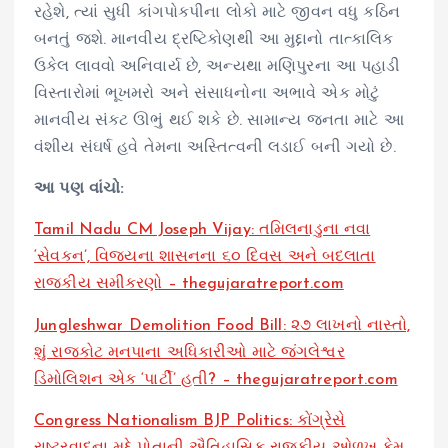
રહેશે, ત્યાં સુધી કાંગપોકપીના લોકો માટે જીવન વધુ કઠિન
બનતું જશે. માનવીય દ્રષ્ટિકોણથી આ મુદ્દાનો તાત્કાલિક
ઉકેલ લાવવો અનિવાર્ય છે, અન્યથા મણિપુરના આ પહાડી
વિસ્તારોમાં ભૂખમરો અને સંસાધનોના અભાવે એક મોટું
માનવીય સંકટ ઊભું થઈ શકે છે. સામાન્ય જનતા માટે આ
વંશીય સંઘર્ષ હવે તેમના અસ્તિત્વની લડાઈ બની ગયો છે.
આ પણ વાંચો:
Tamil Nadu CM Joseph Vijay: તમિલનાડુના નવા
‘સેવકન’, વિજયના શાસનના ૬૦ દિવસ અને બદલાતા
રાજકીય સમીકરણો – thegujaratreport.com
Jungleshwar Demolition Food Bill: ૨૭ લાખનો નાસ્તો,
શું રાજકોટ મનપાના અધિકારીઓ માટે જંગલેશ્વર
ડિમોલિશન એક ‘પાર્ટી’ હતી? – thegujaratreport.com
Congress Nationalism BJP Politics: કોંગ્રેસે
રાષ્ટ્રવાદના મુદ્દે પોતાની ઐતિહાસિક રાજકીય ઓળખ કેમ