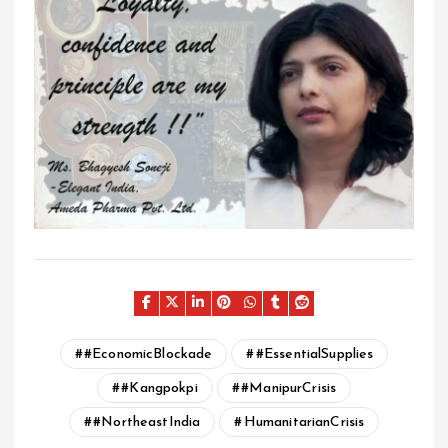
#EconomicBlockade
#EssentialSupplies
#Kangpokpi
#ManipurCrisis
#NortheastIndia
HumanitarianCrisis