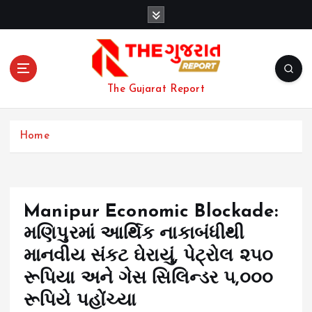
S
k
i
p
t
o
The Gujarat Report
c
o
n
Home
t
e
n
t
Manipur Economic Blockade:
મણિપુરમાં આર્થિક નાકાબંધીથી
માનવીય સંકટ ઘેરાયું, પેટ્રોલ ૨૫૦
રૂપિયા અને ગેસ સિલિન્ડર ૫,૦૦૦
રૂપિયે પહોંચ્યા