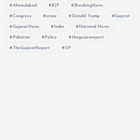
Ahmedabad
BJP
BreakingNews
Congress
crime
Donald Trump
Gujarat
GujaratNews
India
National News
Pakistan
Police
thegujarareport
TheGujaratReport
UP