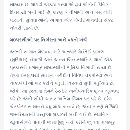
માધ્યમ છે. લાકડાં એકઠા કરવા એ હવે લોકોની દૈનિક
દિનચર્યા બની ગઈ છે, કારણ કે વીજળી અને ગેસ જેવી
પાયાની સુવિધાઓનો અભાવ એક ગંભીર માનવીય સંકટ
નોતરી રહ્યો છે.
મધ્યસ્થીઓ પર નિર્ભરતા અને વધતો ખર્ચ
જરૂરી સામાન મેળવવા માટે અત્યારે મેઈતેઈ પાંગલ
(મુસ્લિમ), નેપાળી અને અન્ય બિન-સ્થાનિક લોકો એક
પ્રકારની મજબૂર મધ્યસ્થીની ભૂમિકા નિભાવી રહ્યા છે.
તેઓ ઈમ્ફાલથી સામાન ખરીદીને વિવિધ ચેકપોસ્ટો અને
નાકાબંધીઓ પાર કરીને પહાડી વિસ્તારો સુધી પહોંચાડે છે.
જોકે, આ રસ્તામાં તેમને ઠેર-ઠેર અનૌપચારિક શુલ્ક ચૂકવવા
પડે છે, જેની સીધી અસર અંતિમ કિંમત પર પડે છે. દરેક
ચેકપોસ્ટ સામાનને વધુ મોંઘો બનાવે છે, જેના કારણે રોજિંદી
જરૂરિયાતની વસ્તુઓ લક્ઝરી બની ગઈ છે. સ્થાનિક
રહેવાસીઓ પોતાની જમાપૂંજી ખર્ચ કરીને જીવવા મજબૂર