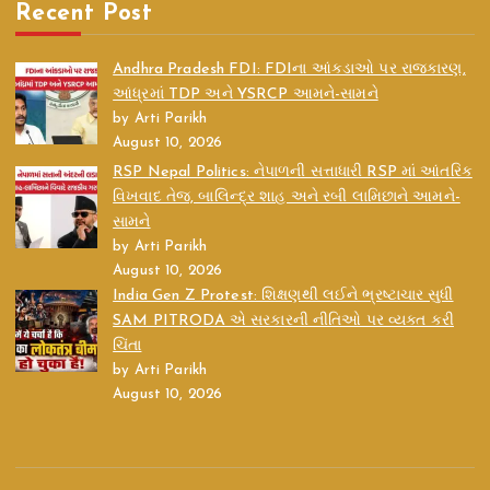
Recent Post
Andhra Pradesh FDI: FDIના આંકડાઓ પર રાજકારણ,
આંધ્રમાં TDP અને YSRCP આમને-સામને
by Arti Parikh
August 10, 2026
RSP Nepal Politics: નેપાળની સત્તાધારી RSP માં આંતરિક
વિખવાદ તેજ, બાલિન્દ્ર શાહ અને રબી લામિછાને આમને-
સામને
by Arti Parikh
August 10, 2026
India Gen Z Protest: શિક્ષણથી લઈને ભ્રષ્ટાચાર સુધી
SAM PITRODA એ સરકારની નીતિઓ પર વ્યક્ત કરી
ચિંતા
by Arti Parikh
August 10, 2026