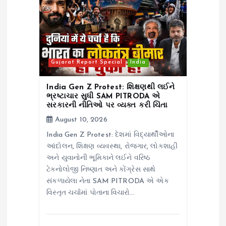
Gujarat Report Special
India
India Gen Z Protest: શિક્ષણથી લઈને
ભ્રષ્ટાચાર સુધી SAM PITRODA એ
સરકારની નીતિઓ પર વ્યક્ત કરી ચિંતા
August 10, 2026
India Gen Z Protest: દેશમાં વિદ્યાર્થીઓના
આંદોલન, શિક્ષણ વ્યવસ્થા, રોજગાર, લોકશાહી
અને યુવાનોની ભૂમિકાને લઈને વરિષ્ઠ
ટેક્નોલોજી નિષ્ણાત અને કોંગ્રેસ સાથે
સંકળાયેલા નેતા SAM PITRODA એ એક
વિસ્તૃત ચર્ચામાં પોતાના વિચારો…