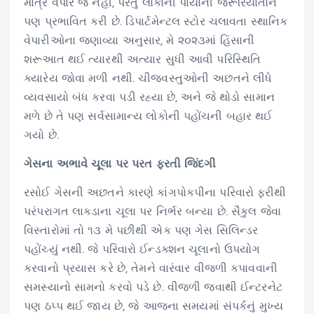
માત્ર વેપાર જ નહીં, પરંતુ લોકોની પાયાની જરૂરિયાતોને
પણ પ્રભાવિત કરી છે. ડિપાર્ટમેન્ટલ સ્ટોર ચલાવતા સ્થાનિક
વેપારીઓના જણાવ્યા અનુસાર, મે ૨૦૨૩માં હિંસાની
શરૂઆત થઈ ત્યારથી અત્યાર સુધી આવી પરિસ્થિતિ
ક્યારેય જોવા મળી નથી. ચીજવસ્તુઓની અછતને લીધે
વ્યવસાયો બંધ કરવા પડી રહ્યા છે, અને જે થોડો સામાન
મળે છે તે પણ સર્વસામાન્ય લોકોની પહોંચની બહાર થઈ
ગયો છે.
ગેસના અભાવે ચૂલા પર પરત ફરતી જિંદગી
રસોઈ ગેસની અછતને કારણે કાંગપોકપીના પરિવારો ફરીથી
પરંપરાગત લાકડાના ચૂલા પર નિર્ભર બન્યા છે. સૈકુલ જેવા
વિસ્તારોમાં તો ૧૩ મે પછીથી એક પણ ગેસ સિલિન્ડર
પહોંચ્યું નથી. જે પરિવારો ઈન્ડક્શન ચૂલાનો ઉપયોગ
કરવાનો પ્રયાસ કરે છે, તેમને વારંવાર વીજળી કપાવવાની
સમસ્યાનો સામનો કરવો પડે છે. વીજળી જવાથી ઈન્ટરનેટ
પણ ઠપ્પ થઈ જાય છે, જે આજના સમયમાં સંપર્કનું મુખ્ય