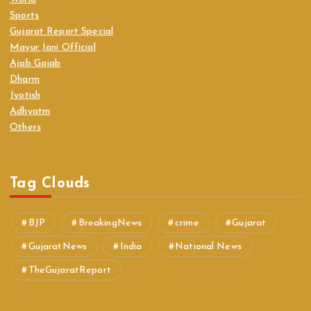
Sports
Gujarat Report Special
Mayur Jani Official
Ajab Gajab
Dharm
Jyotish
Adhyatm
Others
Tag Clouds
BJP
BreakingNews
crime
Gujarat
GujaratNews
India
National News
TheGujaratReport