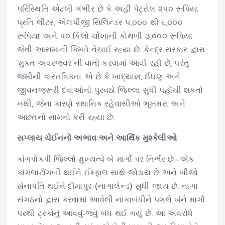
પરિસ્થિતિ એટલી ગંભીર છે કે અહીં પેટ્રોલ ૨૫૦ રૂપિયા
પ્રતિ લીટર, એલપીજી સિલિન્ડર ૫,૦૦૦ થી ૬,૦૦૦
રૂપિયા અને ૫૦ કિલો ચોખાની કોથળી ૩,૦૦૦ રૂપિયા
જેવી આસમાની કિંમતે વેચાઈ રહ્યા છે. કેન્દ્ર સરકાર દ્વારા
‘મુક્ત અવરજવર’ની વાતો કરવામાં આવી રહી છે, પરંતુ
જમીની વાસ્તવિકતા એ છે કે ખાદ્યાન્ન, ઈંધણ અને
જીવનજરૂરી દવાઓનો પુરવઠો જિલ્લા સુધી પહોંચી શકતો
નથી, જેના કારણે સ્થાનિક રહેવાસીઓ ભૂખમરા અને
અછતનો સામનો કરી રહ્યા છે.
સપ્લાય ચેઈનનો અભાવ અને આર્થિક મુશ્કેલીઓ
કાંગપોકપી જિલ્લો મુખ્યત્વે બે માર્ગો પર નિર્ભર છે—એક
કાંગલાટોંગબી થઈને ઈમ્ફાલ સાથે જોડાય છે અને બીજો
સેનાપતિ થઈને દીમાપુર (નાગાલેન્ડ) સુધી જાય છે. નાગા
સંગઠનો દ્વારા કરવામાં આવેલી નાકાબંધીને પગલે બંને માર્ગો
પરથી ટ્રકોનું આવવું-જવું બંધ થઈ ગયું છે. આ અવરોધે