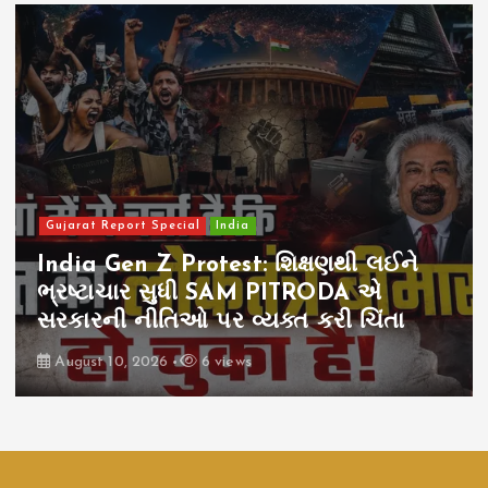
Gujarat Report Special
India
India Gen Z Protest: શિક્ષણથી લઈને
ભ્રષ્ટાચાર સુધી SAM PITRODA એ
સરકારની નીતિઓ પર વ્યક્ત કરી ચિંતા
August 10, 2026
6 views