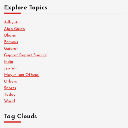
Explore Topics
Adhyatm
Ajab Gajab
Dharm
Famous
Gujarat
Gujarat Report Special
India
Jyotish
Mayur Jani Official
Others
Sports
Today
World
Tag Clouds