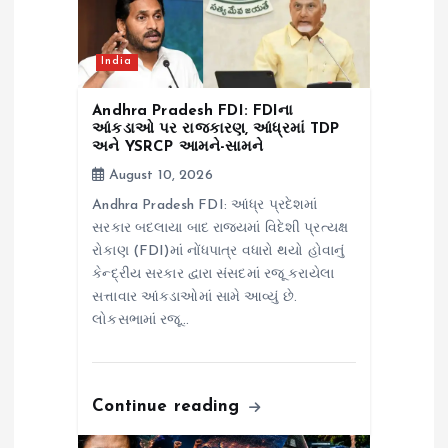
o
n
India
Andhra Pradesh FDI: FDIના
આંકડાઓ પર રાજકારણ, આંધ્રમાં TDP
અને YSRCP આમને-સામને
August 10, 2026
Andhra Pradesh FDI: આંધ્ર પ્રદેશમાં
સરકાર બદલાયા બાદ રાજ્યમાં વિદેશી પ્રત્યક્ષ
રોકાણ (FDI)માં નોંધપાત્ર વધારો થયો હોવાનું
કેન્દ્રીય સરકાર દ્વારા સંસદમાં રજૂ કરાયેલા
સત્તાવાર આંકડાઓમાં સામે આવ્યું છે.
લોકસભામાં રજૂ…
Continue reading