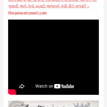
ગુમાવી અને તેનો ફાયદો ભાજપને કેવી રીતે મળ્યો? –
thegujaratreport.com