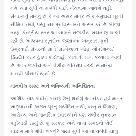
જ્યાં સુધી છ નાગા નાગરિકોની હત્યાના કેસમાં ન્યાય નહીં
મળે, ત્યાં સુધી નાકાબંધી પાછી ખેંચવામાં આવશે નહીં.
સંગઠનનું માનવું છે કે આ અસર માત્ર એક સમુદાય પૂરતી
સીમિત નથી, પરંતુ સમગ્ર વિસ્તારને અસર કરે છે. બીજી
તરફ, કેન્દ્રીય સ્તરે આ બાબતે રાજકીય ખેંચતાણ ચાલી
રહી છે. ભાજપના સૂત્રોના જણાવ્યા અનુસાર, કુકી
ઉગ્રવાદી સંગઠનો સામે ‘સસ્પેન્શન ઓફ ઓપરેશન્સ’
(SoO) કરાર હેઠળ કાર્યવાહી કરવાની માંગ કરવામાં આવી
છે. આ રાજકીય અને વંશીય ગતિરોધ વચ્ચે સામાન્ય
માનવી પીસાઈ રહ્યો છે.
માનવીય સંકટ અને ભવિષ્યની અનિશ્ચિતતા
આર્થિક નાકાબંધીને કારણે ઉભું થયેલું આ સંકટ હવે માત્ર
ખાદ્યાન્નની અછત પૂરતું મર્યાદિત નથી, પરંતુ તે શિક્ષણ,
આરોગ્ય અને માનસિક સ્વાસ્થ્યને પણ ગંભીર નુકસાન
પહોંચાડી રહ્યું છે. શું સરકાર અને નાગા સંગઠનો કોઈ
મધ્યમ માર્ગ શોધી શકશે? જ્યાં સુધી આ નાકાબંધી ચાલુ