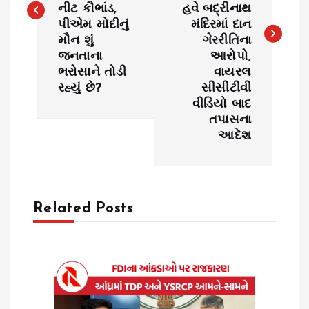
નીટ કૌભાંડ,
હવે બદ્રીનાથ
t
પીએમ મોદીનું
મંદિરમાં દાન
મૌન શું
ગેરરીતિના
n
જનતાના
આરોપો,
ભરોસાને તોડી
વાયરલ
a
રહ્યું છે?
સીસીટીવી
વીડિયો બાદ
v
તપાસના
આદેશ
i
g
Related Posts
a
t
i