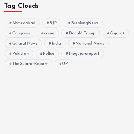
Tag Clouds
Ahmedabad
BJP
BreakingNews
Congress
crime
Donald Trump
Gujarat
GujaratNews
India
National News
Pakistan
Police
thegujarareport
TheGujaratReport
UP