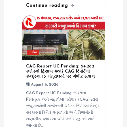
Continue reading
India
CAG Report UC Pending: ₹54,282
કરોડનો હિસાબ ક્યાં? CAG રિપોર્ટમાં
કેન્દ્રના 15 મંત્રાલયો પર ગંભીર સવાલ
August 6, 2026
CAG Report UC Pending: ભારતના
નિયંત્રક અને મહાલેખા પરીક્ષક (CAG) દ્વારા
રજૂ કરાયેલી તાજેતરની ઓડિટ રિપોર્ટમાં કેન્દ્ર
સરકારના વિવિધ મંત્રાલયો અને વિભાગોની
નાણાકીય વ્યવસ્થા અંગે ગંભીર મુદ્દાઓ સામે
આવ્યા છે.…