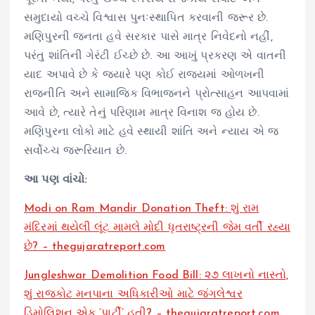
સમુદાયો વચ્ચે વિશ્વાસ પુનઃસ્થાપિત કરવાની જરૂર છે.
મણિપુરની જનતા હવે સરકાર પાસે માત્ર નિવેદનો નહીં,
પરંતુ શાંતિની ગેરંટી ઈચ્છે છે. આ આખું પ્રકરણ એ વાતની
યાદ અપાવે છે કે જ્યારે પણ કોઈ રાજ્યમાં ઓળખની
રાજનીતિ અને સામાજિક વિભાજનને પ્રોત્સાહન આપવામાં
આવે છે, ત્યારે તેનું પરિણામ માત્ર વિનાશ જ હોય છે.
મણિપુરના લોકો માટે હવે સ્થાયી શાંતિ અને ન્યાય એ જ
સર્વોચ્ચ જરૂરિયાત છે.
આ પણ વાંચો:
Modi on Ram Mandir Donation Theft: શું રામ
મંદિરમાં થયેલી લૂંટ મામલે મોદી ધૃતરાષ્ટ્રની જેમ વર્તી રહ્યા
છે? – thegujaratreport.com
Jungleshwar Demolition Food Bill: ૨૭ લાખનો નાસ્તો,
શું રાજકોટ મનપાના અધિકારીઓ માટે જંગલેશ્વર
ડિમોલિશન એક ‘પાર્ટી’ હતી? – thegujaratreport.com