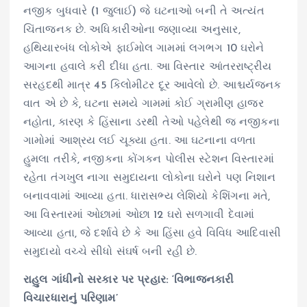
નજીક બુધવારે (1 જુલાઈ) જે ઘટનાઓ બની તે અત્યંત
ચિંતાજનક છે. અધિકારીઓના જણાવ્યા અનુસાર,
હથિયારબંધ લોકોએ ફાઈમોલ ગામમાં લગભગ 10 ઘરોને
આગના હવાલે કરી દીધા હતા. આ વિસ્તાર આંતરરાષ્ટ્રીય
સરહદથી માત્ર 45 કિલોમીટર દૂર આવેલો છે. આશ્ચર્યજનક
વાત એ છે કે, ઘટના સમયે ગામમાં કોઈ ગ્રામીણ હાજર
નહોતા, કારણ કે હિંસાના ડરથી તેઓ પહેલેથી જ નજીકના
ગામોમાં આશ્રય લઈ ચૂક્યા હતા. આ ઘટનાના વળતા
હુમલા તરીકે, નજીકના કોંગકન પોલીસ સ્ટેશન વિસ્તારમાં
રહેતા તંગખુલ નાગા સમુદાયના લોકોના ઘરોને પણ નિશાન
બનાવવામાં આવ્યા હતા. ધારાસભ્ય લેશિયો કેશિંગના મતે,
આ વિસ્તારમાં ઓછામાં ઓછા 12 ઘરો સળગાવી દેવામાં
આવ્યા હતા, જે દર્શાવે છે કે આ હિંસા હવે વિવિધ આદિવાસી
સમુદાયો વચ્ચે સીધો સંઘર્ષ બની રહી છે.
રાહુલ ગાંધીનો સરકાર પર પ્રહાર: ‘વિભાજનકારી
વિચારધારાનું પરિણામ’