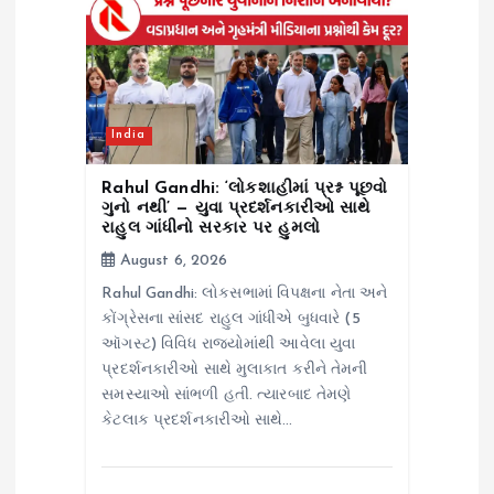
t
i
o
India
n
Rahul Gandhi: ‘લોકશાહીમાં પ્રશ્ન પૂછવો
ગુનો નથી’ — યુવા પ્રદર્શનકારીઓ સાથે
રાહુલ ગાંધીનો સરકાર પર હુમલો
August 6, 2026
Rahul Gandhi: લોકસભામાં વિપક્ષના નેતા અને
કોંગ્રેસના સાંસદ રાહુલ ગાંધીએ બુધવારે (5
ઑગસ્ટ) વિવિધ રાજ્યોમાંથી આવેલા યુવા
પ્રદર્શનકારીઓ સાથે મુલાકાત કરીને તેમની
સમસ્યાઓ સાંભળી હતી. ત્યારબાદ તેમણે
કેટલાક પ્રદર્શનકારીઓ સાથે…