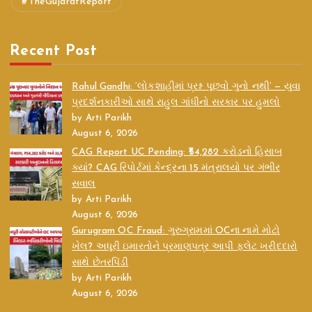
TheGujaratReport
Recent Post
Rahul Gandhi: ‘લોકશાહીમાં પ્રશ્ન પૂછવો ગુનો નથી’ — યુવા
પ્રદર્શનકારીઓ સાથે રાહુલ ગાંધીનો સરકાર પર હુમલો
by Arti Parikh
August 6, 2026
CAG Report UC Pending: ₹54,282 કરોડનો હિસાબ
ક્યાં? CAG રિપોર્ટમાં કેન્દ્રના 15 મંત્રાલયો પર ગંભીર
સવાલ
by Arti Parikh
August 6, 2026
Gurugram OC Fraud: ગુરુગ્રામમાં OCના નામે મોટો
ખેલ? અધૂરી ઇમારતોને પ્રમાણપત્ર આપી ફ્લેટ ખરીદદારો
સાથે છેતરપિંડી
by Arti Parikh
August 6, 2026