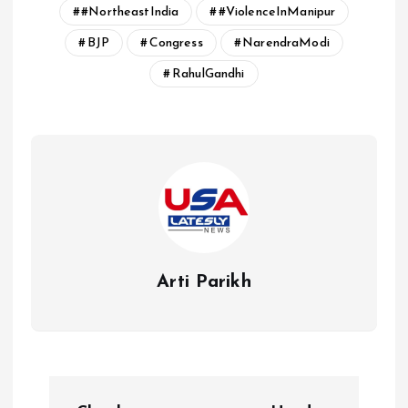
#NortheastIndia
#ViolenceInManipur
BJP
Congress
NarendraModi
RahulGandhi
Arti Parikh
P