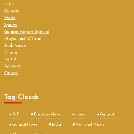
India
Gujarat
World
Sports
Gujarat Report Special
Mayur Jani Official
Ajab Gajab
Dharm
Jyotish
Adhyatm
Others
Tag Clouds
BJP
BreakingNews
crime
Gujarat
GujaratNews
India
National News