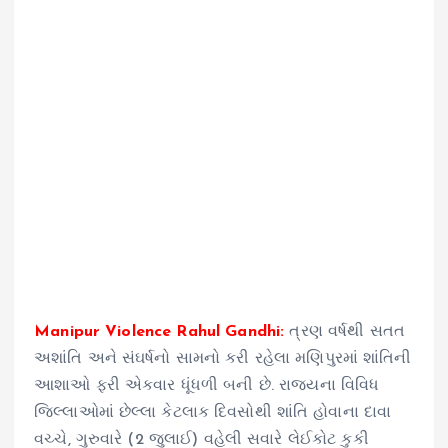
Manipur Violence Rahul Gandhi:
ત્રણ વર્ષથી સતત
અશાંતિ અને સંઘર્ષનો સામનો કરી રહેલા મણિપુરમાં શાંતિની
આશાઓ ફરી એકવાર ધૂંધળી બની છે. રાજ્યના વિવિધ
જિલ્લાઓમાં છેલ્લા કેટલાક દિવસોથી શાંતિ હોવાના દાવા
વચ્ચે, ગુરુવારે (2 જુલાઈ) વહેલી સવારે લેઈકોટ કુકી