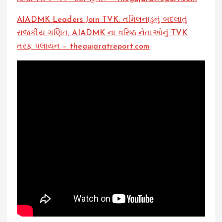
AIADMK Leaders Join TVK: તમિલનાડુનું બદલાતું
રાજકીય ગણિત, AIADMK ના વરિષ્ઠ નેતાઓનું TVK
તરફ પલાયન – thegujaratreport.com