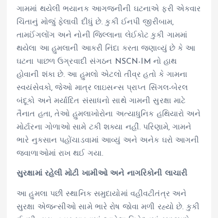
ગામમાં થયેલી ભયાનક આગજનીની ઘટનાએ ફરી એકવાર
ચિંતાનું મોજું ફેલાવી દીધું છે. કુકી ઈનપી જીરીબામ,
તામઈંગલોંગ અને નોની જિલ્લાના લેઈકોટ કુકી ગામમાં
થયેલા આ હુમલાની આકરી નિંદા કરતા જણાવ્યું છે કે આ
ઘટના પાછળ ઉગ્રવાદી સંગઠન NSCN-IM નો હાથ
હોવાની શંકા છે. આ હુમલો એટલો તીવ્ર હતો કે ગામના
સ્વયંસેવકો, જેઓ માત્ર લાઇસન્સ પ્રાપ્ત સિંગલ-બેરલ
બંદૂકો અને મર્યાદિત સંસાધનો સાથે ગામની સુરક્ષા માટે
તૈનાત હતા, તેઓ હુમલાખોરોના અત્યાધુનિક હથિયારો અને
મોર્ટારના ગોળાઓ સામે ટકી શક્યા નહીં. પરિણામે, ગામને
ભારે નુકસાન પહોંચાડવામાં આવ્યું અને અનેક ઘરો આગની
જ્વાળાઓમાં રાખ થઈ ગયા.
સુરક્ષામાં રહેલી મોટી ખામીઓ અને નાગરિકોની લાચારી
આ હુમલા પછી સ્થાનિક સમુદાયોમાં વહીવટીતંત્ર અને
સુરક્ષા એજન્સીઓ સામે ભારે રોષ જોવા મળી રહ્યો છે. કુકી