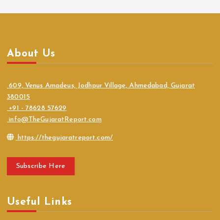
About Us
609, Venus Amadeus, Jodhpur Village, Ahmedabad, Gujarat
380015
+91 - 78628 57629
info@TheGujaratReport.com
https://thegujaratreport.com/
Subscribe Here
Useful Links