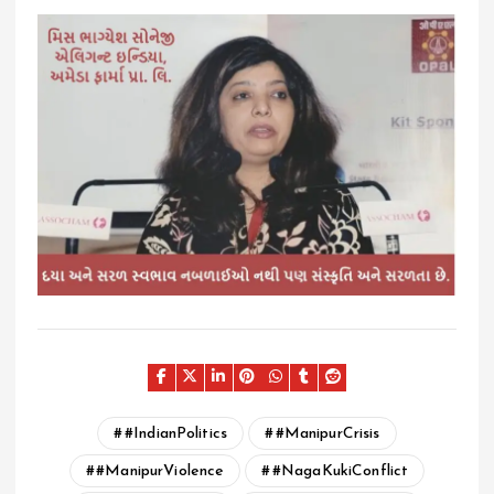
#IndianPolitics
#ManipurCrisis
#ManipurViolence
#NagaKukiConflict