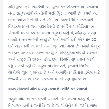
મણિપુરમાં ફરી ભડકેલી આ હિંસા પર લોકસભામાં વિપક્ષના
નેતા રાહુલ ગાંધીએ તીખી પ્રતિક્રિયા આપી છે. તેમણે આ
ઘટનાઓ માટે સીધી રીતે મોદી સરકારની ‘વિભાજનકારી
વિચારધારા’ ને જવાબદાર ઠેરવી છે. સોશિયલ મીડિયા પર
પોતાની વ્યથા વ્યક્ત કરતા રાહુલે કહ્યું કે, મણિપુર ત્રણ
વર્ષથી સતત સળગી રહ્યું છે અને આજે ફરી એકવાર 20
ઘરો નફરતની આગમાં ભસ્મીભૂત થઈ ગયા છે. તેમણે કેન્દ્ર
સરકાર પર કટાક્ષ કરતા કહ્યું કે, મણિપુરમાં બેવડી સરકાર
અને રાષ્ટ્રપતિ શાસન હોવા છતાં સ્થિતિ સુધરવાને બદલે
વધુ બગડી રહી છે. રાહુલ ગાંધીના મતે, હજારો નિર્દોષ
લોકોએ જીવ ગુમાવ્યા છે અને અગણિત પરિવારો હંમેશ માટે
ઉજડી ગયા છે, જેની કલ્પના કરવી પણ મુશ્કેલ છે.
વડાપ્રધાનની મૌન ધારણ કરવાની નીતિ પર સવાલો
રાહુલ ગાંધીએ સરકારની આકરી ટીકા કરતા કહ્યું કે, આ
વિભાજનકારી રાજનીતિ જ છે જે લોકોને ધર્મ, જાતિ, ભાષા