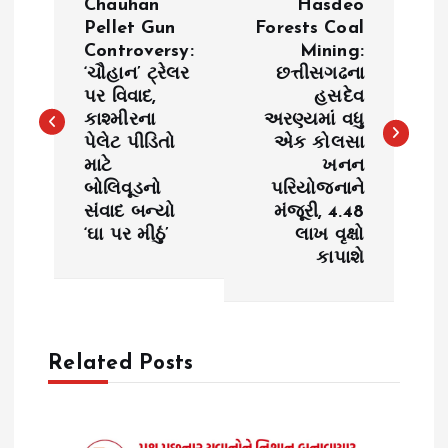
Chauhan
Hasdeo
o
Pellet Gun
Forests Coal
Controversy:
Mining:
‘ચૌહાન’ ટ્રેલર
છત્તીસગઢના
s
પર વિવાદ,
હસદેવ
કાશ્મીરના
અરણ્યમાં વધુ
t
પેલેટ પીડિતો
એક કોલસા
માટે
ખનન
n
બોલિવૂડનો
પરિયોજનાને
સંવાદ બન્યો
મંજૂરી, 4.48
a
‘ઘા પર મીઠું’
લાખ વૃક્ષો
કાપાશે
v
i
Related Posts
g
a