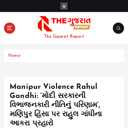
S
k
i
p
t
o
The Gujarat Report
c
o
n
Home
t
e
n
t
Manipur Violence Rahul
Gandhi: ‘મોદી સરકારની
વિભાજનકારી નીતિનું પરિણામ’,
મણિપુર હિંસા પર રાહુલ ગાંધીના
આકરા પ્રહારો