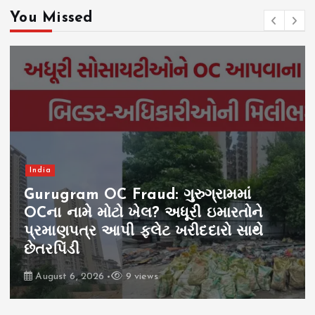
You Missed
India
Gurugram OC Fraud: ગુરુગ્રામમાં
OCના નામે મોટો ખેલ? અધૂરી ઇમારતોને
પ્રમાણપત્ર આપી ફ્લેટ ખરીદદારો સાથે
છેતરપિંડી
August 6, 2026
9 views