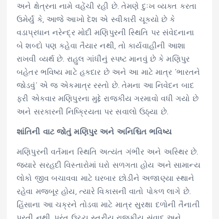
અને ક્ષેત્રના નામે વહેંચી રહી છે. તેમણે દુઃખ વ્યક્ત કરતા
ઉમેર્યું કે, આજે આખો દેશ એ સ્વીકારી ચૂક્યો છે કે
વડાપ્રધાન નરેન્દ્ર મોદી મણિપુરની સ્થિતિ પર સંવેદનાના
બે શબ્દો પણ કહેવા તૈયાર નથી, તો કાર્યવાહીની આશા
રાખવી વ્યર્થ છે. રાહુલ ગાંધીનું સ્પષ્ટ માનવું છે કે મણિપુર
બહેતર ભવિષ્ય માટે હકદાર છે અને આ માટે માત્ર ‘ભારતને
જોડવું’ એ જ એકમાત્ર રસ્તો છે. તેમના આ નિવેદન બાદ
ફરી એકવાર મણિપુરના મુદ્દે રાજકીય ગરમાવો વધી ગયો છે
અને સરકારની નિષ્ક્રિયતા પર સવાલો ઉઠ્યા છે.
શાંતિની વાટ જોતું મણિપુર અને અનિશ્ચિત ભવિષ્ય
મણિપુરની વર્તમાન સ્થિતિ અત્યંત ગંભીર અને અસ્થિર છે.
જ્યારે સરહદી વિસ્તારોમાં ઘરો સળગતા હોય અને સામાન્ય
લોકો જીવ બચાવવા માટે ઘરબાર છોડીને અજાણ્યા સ્થાને
રહેવા મજબૂર હોય, ત્યારે વિકાસની વાતો પોકળ લાગે છે.
હિંસાના આ ચક્રને તોડવા માટે માત્ર સુરક્ષા દળોની તૈનાતી
પૂરતી નથી, પરંતુ ઉચ્ચ સ્તરીય રાજકીય સંવાદ અને