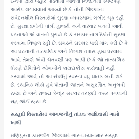
ઈનપી દ્વારા બહાર પાડવામાં આવેલા નિવેદનમાં સ્પષ્ટપણે
આરોપ લગાવવામાં આવ્યો છે કે નોની જિલ્લાના
સંવેદનશીલ વિસ્તારોમાં સુરક્ષા વ્યવસ્થામાં ગંભીર ચૂક રહી
છે. સુરક્ષા દળોની પાંખી હાજરી અને વારંવાર બનતી આવી
ઘટનાઓ એ વાતનો પુરાવો છે કે સરકાર નાગરિકોની સુરક્ષા
કરવામાં નિષ્ફળ રહી છે. સંગઠને સરકાર પાસે માંગ કરી છે કે
આ ઘટનાની તાત્કાલિક અને નિષ્પક્ષ તપાસ હાથ ધરવામાં
આવે. તેમણે એવી ચેતવણી પણ આપી છે કે જો તાત્કાલિક
ધોરણે દોષિતોને ઓળખીને કાયદાકીય કાર્યવાહી નહીં
કરવામાં આવે, તો આ સંઘર્ષનું સ્વરૂપ વધુ ઘાતક બની શકે
છે. સ્થાનિક લોકો હવે પોતાની જાતને અસુરક્ષિત અનુભવી
રહ્યા છે અને રાજ્ય કેન્દ્ર સરકાર તરફથી નક્કર પગલાંની
રાહ જોઈ રહ્યા છે.
સરહદી વિસ્તારોમાં આગજનીનું તાંડવ: આદિવાસી ગામો
ખાલી
મણિપુરના કામજોંગ જિલ્લામાં ભારત-મ્યાનમાર સરહદ