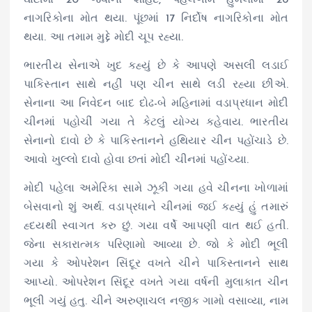
નાગરિકોના મોત થયા. પૂંછમાં 17 નિર્દોષ નાગરિકોના મોત
થયા. આ તમામ મુદ્દે મોદી ચૂપ રહ્યા.
ભારતીય સેનાએ ખુદ કહ્યું છે કે આપણે અસલી લડાઈ
પાકિસ્તાન સાથે નહીં પણ ચીન સાથે લડી રહ્યા છીએ.
સેનાના આ નિવેદન બાદ દોઢ-બે મહિનામાં વડાપ્રધાન મોદી
ચીનમાં પહોચીં ગયા તે કેટલું યોગ્ય કહેવાય. ભારતીય
સેનાનો દાવો છે કે પાકિસ્તાનને હથિયાર ચીન પહોંચાડે છે.
આવો ખુલ્લો દાવો હોવા છતાં મોદી ચીનમાં પહોંચ્યા.
મોદી પહેલા અમેરિકા સામે ઝૂકી ગયા હવે ચીનના ખોળામાં
બેસવાનો શું અર્થ. વડાપ્રધાને ચીનમાં જઈ કહ્યું હું તમારું
હ્દયથી સ્વાગત કરુ છું. ગયા વર્ષે આપણી વાત થઈ હતી.
જેના સકારાત્મક પરિણામો આવ્યા છે. જો કે મોદી ભૂલી
ગયા કે ઓપરેશન સિંદૂર વખતે ચીને પાકિસ્તાનને સાથ
આપ્યો. ઓપરેશન સિંદૂર વખતે ગયા વર્ષની મુલાકાત ચીન
ભૂલી ગયું હતુ. ચીને અરુણાચલ નજીક ગામો વસાવ્યા, નામ