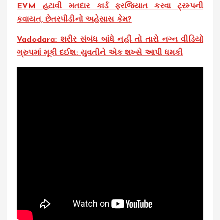
EVM હટાવી મતદાર કાર્ડ ફરજિયાત કરવા ટ્રમ્પની
કવાયત, છેતરપીંડીનો અહેસાસ કેમ?
Vadodara: શરીર સંબંધ બાંધે નહીં તો તારો નગ્ન વીડિયો
ગ્રુપમાં મૂકી દઈશ: યુવતીને એક શખ્સે આપી ધમકી