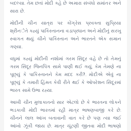
બદલ્યા. તેમ છતાં મોદી કહે છે અમારા સંબંધો સમાંતર અને
સારા છે.
મોદીની ચીન યાત્રા પર કોંગ્રેસ પ્રવક્તા સુપ્રિયા
શ્રીનेતે કહ્યું પાકિસ્તાનના વડાપ્રધાન અને મોદીનું સરખુ
સ્વાગત થયું. ચીને પાકિસ્તાન અને ભારતને એક સમાન
ગણ્યા.
વધુમાં કહ્યું મોદીની નશોમાં ગરમ સિંદૂર વહે છે તો તેમનું
ગરમ સિંદૂર જિનપિંગ સામે પાણી થઈ ગયું, કેમ તેમણે ના
પૂછ્યું કે પાકિસ્તાનને કેમ મદદ કરી?. મોદીએ એવું ના
પૂછ્યું કે તમારી હિંમત કેવી રીતે થઈ કે ઓપરેશન સિંદૂરમાં
ભારત સામે ઉભા રહ્યા.
આખી ચીન મુલાકાતનો સાર એટલો છે કે ભારતના લોકને
ભડકાવી મોદી ભારતમાં રહી માત્ર ભાષણબાજી કરે છે.
ચીનને લાલ આંખ બતાવાની વાત કરે છે પણ ત્યા જઈ
આંખો ઝૂંકી જાય છે. માત્ર ચૂંટણી જીતવા મોદી ભાષણો