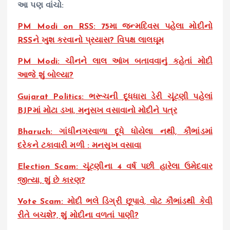
આ પણ વાંચો:
PM Modi on RSS: 75મા જન્મદિવસ પહેલા મોદીનો
RSSને ખુશ કરવાનો પ્રયાસ? વિપક્ષ લાલઘૂમ
PM Modi: ચીનને લાલ આંખ બતાવવાનું કહેતાં મોદી
આજે શું બોલ્યા?
Gujarat Politics: ભરૂચની દૂધધારા ડેરી ચૂંટણી પહેલાં
BJPમાં મોટા ડખા, મનુસખ વસાવાનો મોદીને પત્ર
Bharuch: ગાંધીનગરવાળા દૂધે ધોયેલા નથી, કૌભાંડમાં
દરેકને ટકાવારી મળી : મનસુખ વસાવા
Election Scam: ચૂંટણીના 4 વર્ષ પછી હારેલા ઉમેદવાર
જીત્યા, શું છે કારણ?
Vote Scam: મોદી ભલે ડિગ્રી છૂપાવે, વોટ કૌભાંડથી કેવી
રીતે બચશે?, શું મોદીના વળતાં પાણી?