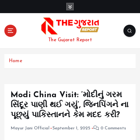
S
k
i
p
t
o
The Gujarat Report
c
o
n
Home
t
e
n
t
Modi China Visit: ‘મોદીનું ગરમ
સિંદૂર પાણી થઈ ગયું’, જિનપિંગને ના
પૂછ્યું પાકિસ્તાનને કેમ મદદ કરી?
Mayur Jani Official
September 1, 2025
0 Comments