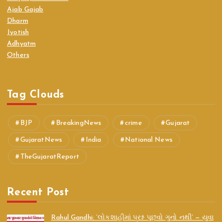
Ajab Gajab
Dharm
Jyotish
Adhyatm
Others
Tag Clouds
BJP
BreakingNews
crime
Gujarat
GujaratNews
India
National News
TheGujaratReport
Recent Post
Rahul Gandhi: ‘લોકશાહીમાં પ્રશ્ન પૂછવો ગુનો નથી’ — યુવા