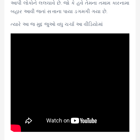
આપી લોકોને લલચાવે છે. જો કે હવે તેમના તમામ કારનામા
બહાર આવી જતાં સત્તાના પાયા ડગમગી ગયા છે.
ત્યારે આ જ મુદ્દ જુઓ વધુ ચર્ચા આ વીડિયોમાં