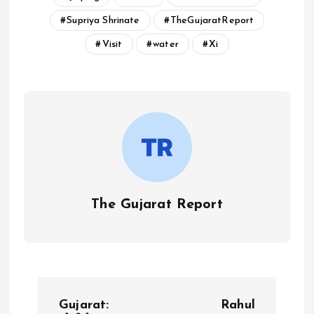
Supriya Shrinate
TheGujaratReport
Visit
water
Xi
The Gujarat Report
P
Gujarat:
Rahul