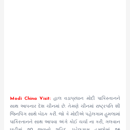
Modi China Visit:
હાલ વડાપ્રધાન મોદી પાકિસ્તાનને
સાથ આપનાર દેશ ચીનમાં છે. તેમણે ચીનમાં રાષ્ટ્રપતિ શી
જિનપિંગ સાથે બેઠક કરી. જો કે મોદીએ પહેલગામ હુમલામાં
પાકિસ્તાનને સાથ આપવા અંગે કોઈ ચર્ચા ના કરી, ગલવાન
ઘાટીમાં 20 જવાનો શહિદ, પહેલગામ હુમલોમાં 26