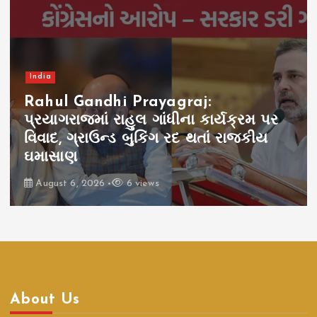
India
Rahul Gandhi Prayagraj:
પ્રયાગરાજમાં રાહુલ ગાંધીના કાર્યક્રમ પર
વિવાદ, ગ્રાઉન્ડ બુકિંગ રદ થતાં રાજકીય
ઘમાસાણ
August 6, 2026
6 views
About Us