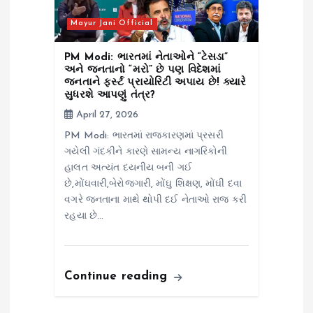
Mayur Jani Official
PM Modi: ભારતમાં નેતાઓને “ટેસડા”
અને જનતાનો “મરો” છે પણ વિદેશમાં
જનતાને ફર્સ્ટ પ્રાયોરિટી અપાય છે! ક્યારે
સુધરશે આપણું તંત્ર?
April 27, 2026
PM Modi: ભારતમાં રાજકારણમાં પ્રસરી
ગયેલી ગંદકીને કારણે સામન્ય નાગરિકોની
હાલત અત્યંત દયનીય બની ગઈ
છે,મોંઘવારી,બેરોજગારી, મોંઘુ શિક્ષણ, મોંઘી દવા
વગરે જનતાના માથે થોપી દઈ નેતાઓ રાજ કરી
રહયા છે…
Continue reading