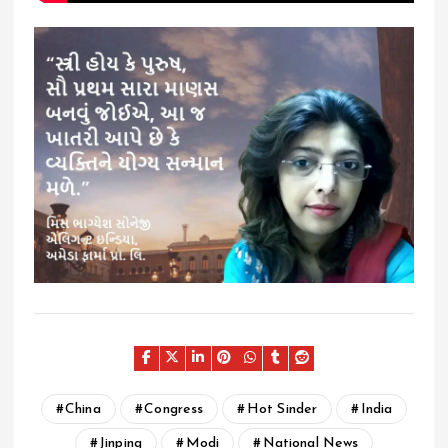
China
Congress
Hot Sinder
India
Jinping
Modi
National News