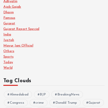
Adhyatm
Ajab Gajab
Dharm
Famous
Gujarat
Gujarat Report Special
India
Jyotish
Mayur Jani Official
Others
Sports
Today
World
Tag Clouds
Ahmedabad
BJP
BreakingNews
Congress
crime
Donald Trump
Gujarat