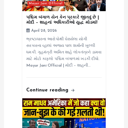
t
Mayur Jani Official
i
પશ્ચિમ બંગાળ યેન કેન પ્રકારે જીતવું છે |
મોદી – શાહનાં અધિકારીઓ યુદ્ધ મોડમાં!
o
April 28, 2026
ભ્રષ્ટાચારના આરોપોથી ઘેરાયેલા યોગી
n
સરકારના વ્હાલાં અજય પાલ શર્માની ખુલ્લી
ધમકી. ગૃહમંત્રી અમિત શાહે લોકતંત્રને ડામવા
માટે મોટો કાફલો પશ્ચિમ બંગાળમાં ખડકી દીધો.
Mayur Jani Official | મોદી – શાહની…
Continue reading