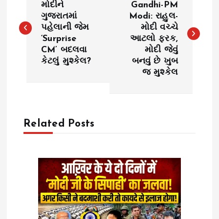
o
મોદીને
Gandhi-PM
ગુજરાતમાં
Modi: રાહુલ-
પહેલાની જેમ
મોદી વચ્ચે
s
‘Surprise
આટલો ફરક,
CM’ બદલવા
મોદી જેવું
t
કેટલું મુશ્કેલ?
બનવું છે ખુબ
જ મુશ્કેલ
n
a
Related Posts
v
i
g
a