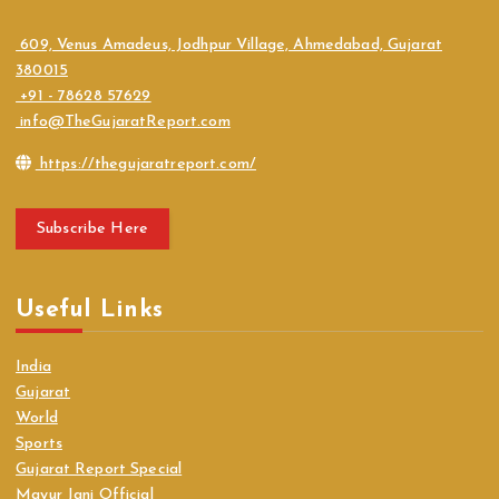
609, Venus Amadeus, Jodhpur Village, Ahmedabad, Gujarat
380015
+91 - 78628 57629
info@TheGujaratReport.com
https://thegujaratreport.com/
Subscribe Here
Useful Links
India
Gujarat
World
Sports
Gujarat Report Special
Mayur Jani Official