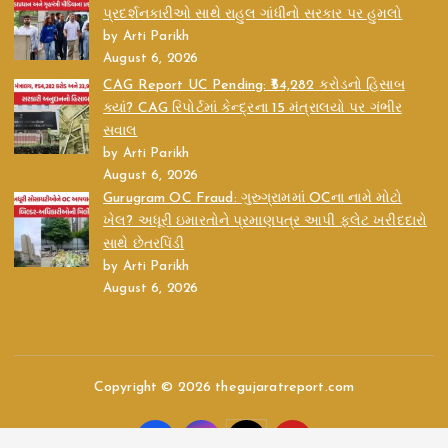
પ્રદર્શનકારીઓ સાથે રાહુલ ગાંધીનો સરકાર પર હુમલો
by Arti Parikh
August 6, 2026
CAG Report UC Pending: ₹54,282 કરોડનો હિસાબ
ક્યાં? CAG રિપોર્ટમાં કેન્દ્રના 15 મંત્રાલયો પર ગંભીર
સવાલ
by Arti Parikh
August 6, 2026
Gurugram OC Fraud: ગુરુગ્રામમાં OCના નામે મોટો
ખેલ? અધૂરી ઇમારતોને પ્રમાણપત્ર આપી ફ્લેટ ખરીદદારો
સાથે છેતરપિંડી
by Arti Parikh
August 6, 2026
Copyright © 2026 thegujaratreport.com