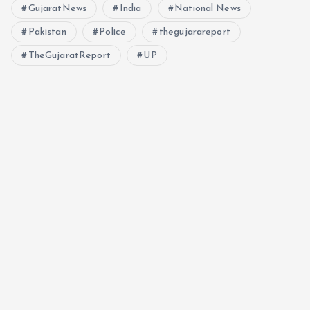
GujaratNews
India
National News
Pakistan
Police
thegujarareport
TheGujaratReport
UP