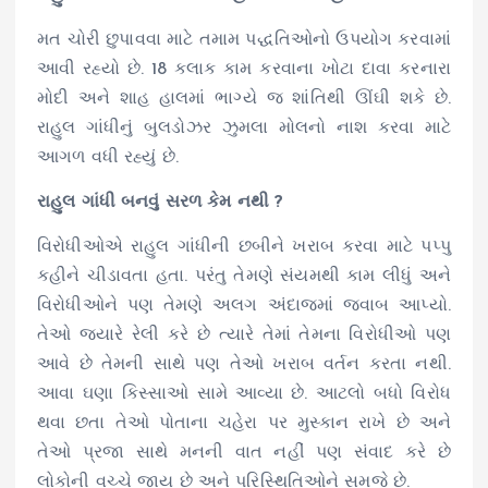
મત ચોરી છુપાવવા માટે તમામ પદ્ધતિઓનો ઉપયોગ કરવામાં
આવી રહ્યો છે. 18 કલાક કામ કરવાના ખોટા દાવા કરનારા
મોદી અને શાહ હાલમાં ભાગ્યે જ શાંતિથી ઊંઘી શકે છે.
રાહુલ ગાંધીનું બુલડોઝર ઝુમલા મોલનો નાશ કરવા માટે
આગળ વધી રહ્યું છે.
રાહુલ ગાંધી બનવું સરળ કેમ નથી ?
વિરોધીઓએ રાહુલ ગાંધીની છબીને ખરાબ કરવા માટે પપ્પુ
કહીને ચીડાવતા હતા. પરંતુ તેમણે સંયમથી કામ લીધું અને
વિરોધીઓને પણ તેમણે અલગ અંદાજમાં જવાબ આપ્યો.
તેઓ જ્યારે રેલી કરે છે ત્યારે તેમાં તેમના વિરોધીઓ પણ
આવે છે તેમની સાથે પણ તેઓ ખરાબ વર્તન કરતા નથી.
આવા ઘણા કિસ્સાઓ સામે આવ્યા છે. આટલો બધો વિરોધ
થવા છતા તેઓ પોતાના ચહેરા પર મુસ્કાન રાખે છે અને
તેઓ પ્રજા સાથે મનની વાત નહીં પણ સંવાદ કરે છે
લોકોની વચ્ચે જાય છે અને પરિસ્થિતિઓને સમજે છે.