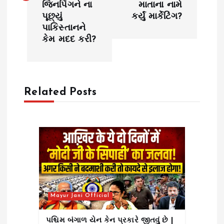
જિનપિંગને ના
માતાના નામે
t
પૂછ્યું
કર્યું માર્કેટિંગ?
પાકિસ્તાનને
n
કેમ મદદ કરી?
a
v
Related Posts
i
g
a
t
Mayur Jani Official
i
પશ્ચિમ બંગાળ યેન કેન પ્રકારે જીતવું છે |