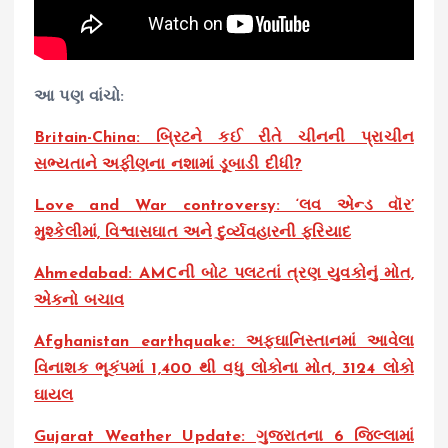
આ પણ વાંચો:
Britain-China: બ્રિટને કઈ રીતે ચીનની પ્રાચીન
સભ્યતાને અફીણના નશામાં ડૂબાડી દીધી?
Love and War controversy: ‘લવ એન્ડ વૉર’
મુશ્કેલીમાં, વિશ્વાસઘાત અને દુર્વ્યવહારની ફરિયાદ
Ahmedabad: AMCની બોટ પલટતાં ત્રણ યુવકોનું મોત,
એકનો બચાવ
Afghanistan earthquake: અફઘાનિસ્તાનમાં આવેલા
વિનાશક ભૂકંપમાં 1,400 થી વધુ લોકોના મોત, 3124 લોકો
ઘાયલ
Gujarat Weather Update: ગુજરાતના 6 જિલ્લામાં