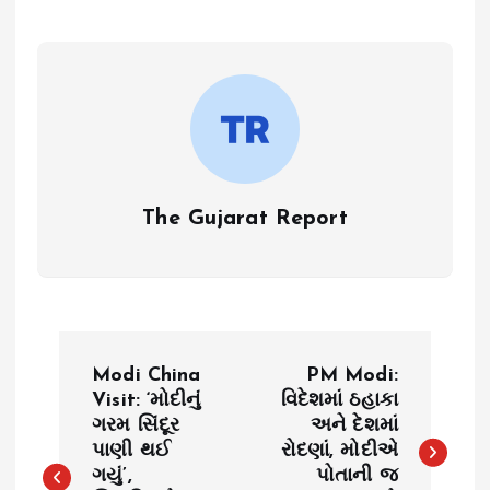
The Gujarat Report
P
Modi China
PM Modi:
o
Visit: ‘મોદીનું
વિદેશમાં ઠહાકા
ગરમ સિંદૂર
અને દેશમાં
પાણી થઈ
રોદણાં, મોદીએ
s
ગયું’,
પોતાની જ