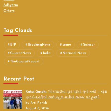
Adhyatm
Others
Tag Clouds
BJP
BreakingNews
crime
Gujarat
GujaratNews
India
National News
TheGujaratReport
Recent Post
Rahul Gandhi: ‘લોકશાહીમાં પ્રશ્ન પૂછવો ગુનો નથી’ — યુવા
પ્રદર્શનકારીઓ સાથે રાહુલ ગાંધીનો સરકાર પર હુમલો
by Arti Parikh
August 6, 2026