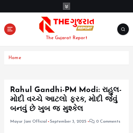
S
k
i
p
t
o
The Gujarat Report
c
o
n
Home
t
e
n
t
Rahul Gandhi-PM Modi: રાહુલ-
મોદી વચ્ચે આટલો ફરક, મોદી જેવું
બનવું છે ખુબ જ મુશ્કેલ
Mayur Jani Official
September 3, 2025
0 Comments