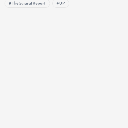
TheGujaratReport
UP