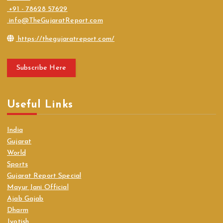
+91 - 78628 57629
info@TheGujaratReport.com
https://thegujaratreport.com/
Subscribe Here
Useful Links
India
Gujarat
World
Sports
Gujarat Report Special
Mayur Jani Official
Ajab Gajab
Dharm
Jyotish