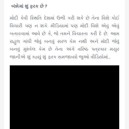
બંન્નેમાં શું ફરક છે ?
મોદી કેવી સ્થિતિ દેશમાં ઉભી કરી શકે છે તેના વિશે કોઈ
વિચારી પણ ન શકે. મીડિયામાં પણ મોદી વિશે એવું એવું
બતાવવામાં આવે છે કે, જે તમને વિચારતા કરી દે છે. આમ
રાહુલ ગાંધી જેવું બનવું સરળ કેમ નથી અને મોદી જેવું
બનવું મુશ્કેલ કેમ છે તેના અંગે વરિષ્ઠ પત્રકાર મયુર
જાનીએ શું કહ્યું શું ફરક સમજાવ્યો જુઓ વીડિયોમાં…