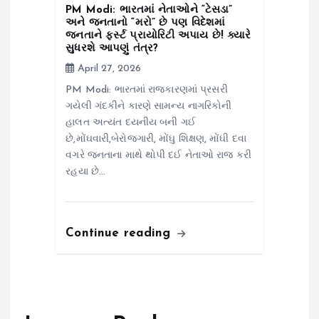
PM Modi: ભારતમાં નેતાઓને “ટેસડા”
અને જનતાનો “મરો” છે પણ વિદેશમાં
જનતાને ફર્સ્ટ પ્રાયોરિટી અપાય છે! ક્યારે
સુધરશે આપણું તંત્ર?
April 27, 2026
PM Modi: ભારતમાં રાજકારણમાં પ્રસરી
ગયેલી ગંદકીને કારણે સામન્ય નાગરિકોની
હાલત અત્યંત દયનીય બની ગઈ
છે,મોંઘવારી,બેરોજગારી, મોંઘુ શિક્ષણ, મોંઘી દવા
વગરે જનતાના માથે થોપી દઈ નેતાઓ રાજ કરી
રહયા છે…
Continue reading