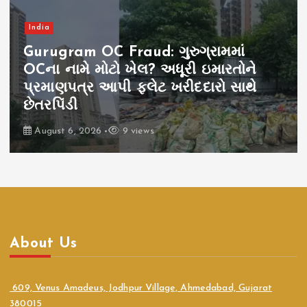
India
Gurugram OC Fraud: ગુરુગ્રામમાં
OCના નામે મોટો ખેલ? અધૂરી ઇમારતોને
પ્રમાણપત્ર આપી ફ્લેટ ખરીદદારો સાથે
છેતરપિંડી
August 6, 2026
9 views
About Us
609, Venus Amadeus, Jodhpur Village, Ahmedabad, Gujarat
380015