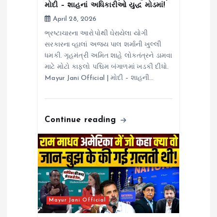
o
મોદી – શાહનાં અધિકારીઓ યુદ્ધ મોડમાં!
April 28, 2026
n
ભ્રષ્ટાચારના આરોપોથી ઘેરાયેલા યોગી
સરકારના વ્હાલાં અજય પાલ શર્માની ખુલ્લી
ધમકી. ગૃહમંત્રી અમિત શાહે લોકતંત્રને ડામવા
માટે મોટો કાફલો પશ્ચિમ બંગાળમાં ખડકી દીધો.
Mayur Jani Official | મોદી – શાહની…
Continue reading
Mayur Jani Official