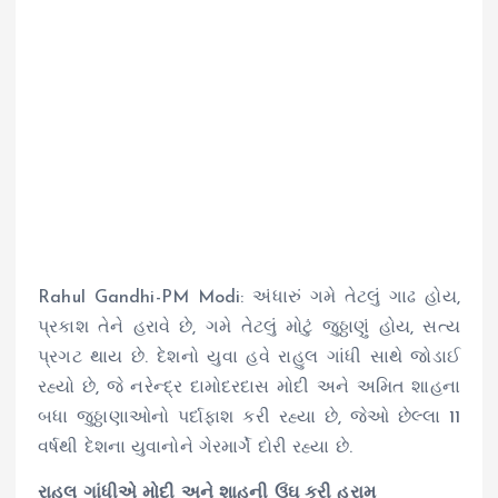
Rahul Gandhi-PM Modi: અંધારું ગમે તેટલું ગાઢ હોય,
પ્રકાશ તેને હરાવે છે, ગમે તેટલું મોટું જુઠ્ઠાણું હોય, સત્ય
પ્રગટ થાય છે. દેશનો યુવા હવે રાહુલ ગાંધી સાથે જોડાઈ
રહ્યો છે, જે નરેન્દ્ર દામોદરદાસ મોદી અને અમિત શાહના
બધા જુઠ્ઠાણાઓનો પર્દાફાશ કરી રહ્યા છે, જેઓ છેલ્લા 11
વર્ષથી દેશના યુવાનોને ગેરમાર્ગે દોરી રહ્યા છે.
રાહુલ ગાંધીએ મોદી અને શાહની ઉંઘ કરી હરામ