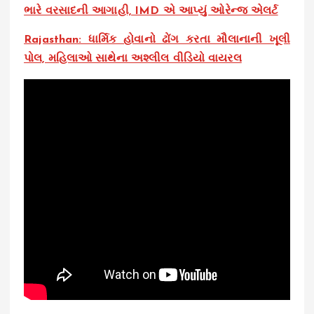
ભારે વરસાદની આગાહી, IMD એ આપ્યું ઓરેન્જ એલર્ટ
Rajasthan: ધાર્મિક હોવાનો ઢોંગ કરતા મૌલાનાની ખૂલી
પોલ, મહિલાઓ સાથેના અશ્લીલ વીડિયો વાયરલ