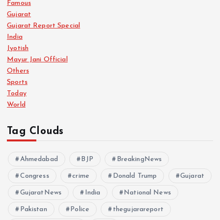
Famous
Gujarat
Gujarat Report Special
India
Jyotish
Mayur Jani Official
Others
Sports
Today
World
Tag Clouds
Ahmedabad
BJP
BreakingNews
Congress
crime
Donald Trump
Gujarat
GujaratNews
India
National News
Pakistan
Police
thegujarareport