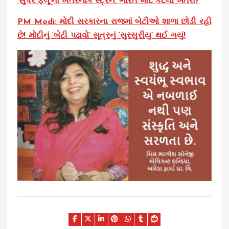
‘સુપર ફ્લૂ’નો ખતરનાક સ્ટ્રેન, ભારત માટે કેટલો ખતરો?
PM Modi: મોદી સરકારના રાજમાં બેટીઓ શાળા છોડી રહી
છે! મોદીનું ‘બેટી પઢાવો’ સૂત્રનું ‘સુરસુરીયુ’ થઈ ગયું!