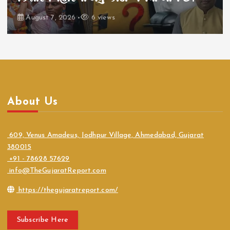
August 7, 2026
6 views
About Us
609, Venus Amadeus, Jodhpur Village, Ahmedabad, Gujarat
380015
+91 - 78628 57629
info@TheGujaratReport.com
https://thegujaratreport.com/
Subscribe Here