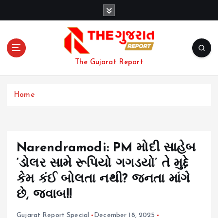
S
k
i
p
t
o
The Gujarat Report
c
o
n
Home
t
e
n
t
Narendramodi: PM મોદી સાહેબ
‘ડોલર સામે રૂપિયો ગગડયો’ તે મુદ્દે
કેમ કંઈ બોલતા નથી? જનતા માંગે
છે, જવાબ!!
Gujarat Report Special
December 18, 2025