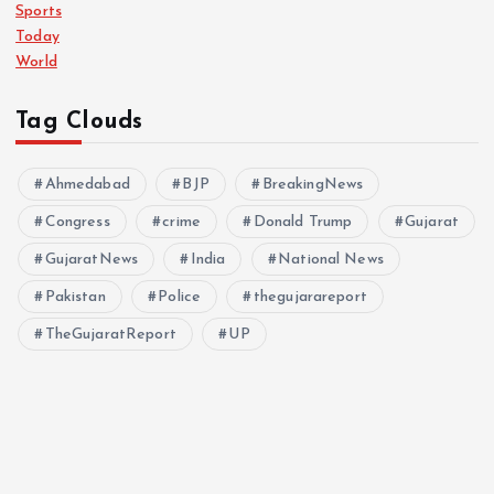
Sports
Today
World
Tag Clouds
Ahmedabad
BJP
BreakingNews
Congress
crime
Donald Trump
Gujarat
GujaratNews
India
National News
Pakistan
Police
thegujarareport
TheGujaratReport
UP