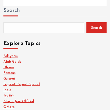
Search
Search
Explore Topics
Adhyatm
Ajab Gajab
Dharm
Famous
Gujarat
Gujarat Report Special
India
Jyotish
Mayur Jani Official
Others