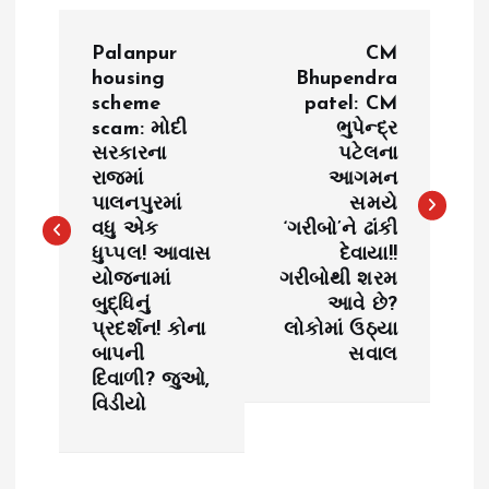
P
Palanpur
CM
o
housing
Bhupendra
scheme
patel: CM
scam: મોદી
ભુપેન્દ્ર
s
સરકારના
પટેલના
રાજમાં
આગમન
t
પાલનપુરમાં
સમયે
વધુ એક
‘ગરીબો’ને ઢાંકી
n
ધુપ્પલ! આવાસ
દેવાયા!!
યોજનામાં
ગરીબોથી શરમ
a
બુદ્ધિનું
આવે છે?
પ્રદર્શન! કોના
લોકોમાં ઉઠ્યા
v
બાપની
સવાલ
દિવાળી? જુઓ,
i
વિડીયો
g