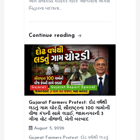
અને રાજકીય કાર્યકર તરીકે ઓળખાતા અંગેશે
બિહારના બદલાતા…
Continue reading
Gujarat
Gujarat Report Special
Gujarat Farmers Protest: દોઢ વર્ષથી
લડતું ગામ ચોરડી, સૌરાષ્ટ્રના 100 ગામોની
વીજ કંપની સામે લડાઈ, જામનગરની 3
ગીગા વોટ વીજળી, ખેતી બરબાદ
August 5, 2026
Gujarat Farmers Protest: દોઢ વર્ષથી લડતું