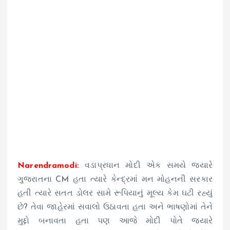
Narendramodi:
વડાપ્રધાન મોદી એક સમયે જ્યારે
ગુજરાતના CM હતા ત્યારે કેન્દ્રમાં મન મોહનની સરકાર
હતી ત્યારે સતત ડોલર સામે રૂપિયાનું મૂલ્ય કેમ ઘટી રહ્યું
છે? તેવા જાહેરમાં સવાલો ઉઠાવતા હતા અને ભાષણોમાં તેને
મુદ્દો બનાવતા હતા પણ આજે મોદી પોતે જ્યારે