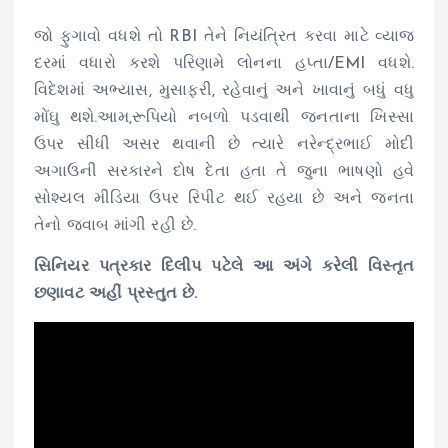
જો ફુગાવો વધશે તો RBI તેને નિયંત્રિત કરવા માટે વ્યાજ
દરમાં વધારો કરશે પરિણામે લોનના હપ્તા/EMI વધશે.
વિદેશમાં અભ્યાસ, મુસાફરી, રહેવાનું અને ખાવાનું બધું વધુ
મોંઘુ થશે.આમ,રૂપિયો નબળો પડવાથી જનતાના ખિસ્સા
ઉપર સીધી અસર થવાની છે ત્યારે નરેન્દ્રભાઈ મોદી
અગાઉની સરકારને દોષ દેતા હતા તે જુના ભાષણો હવે
સોશ્યલ મીડિયા ઉપર રિપીટ થઈ રહયા છે અને જનતા
તેનો જવાબ માંગી રહી છે.
સિનિયર પત્રકાર દિલીપ પટેલે આ અંગે કરેલી વિસ્તૃત
છણાવટ અહીં પ્રસ્તુત છે.