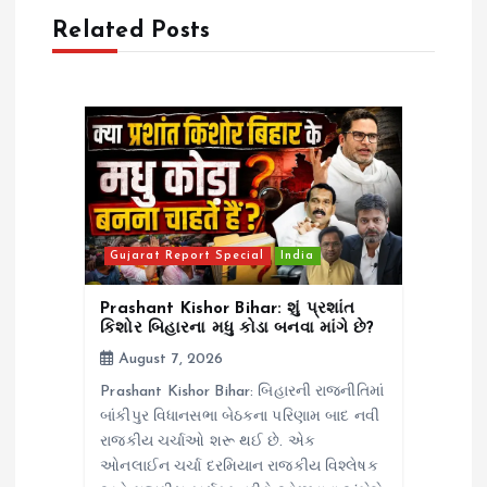
a
Related Posts
t
i
o
n
Gujarat Report Special
India
Prashant Kishor Bihar: શું પ્રશાંત
કિશોર બિહારના મધુ કોડા બનવા માંગે છે?
August 7, 2026
Prashant Kishor Bihar: બિહારની રાજનીતિમાં
બાંકીપુર વિધાનસભા બેઠકના પરિણામ બાદ નવી
રાજકીય ચર્ચાઓ શરૂ થઈ છે. એક
ઓનલાઈન ચર્ચા દરમિયાન રાજકીય વિશ્લેષક