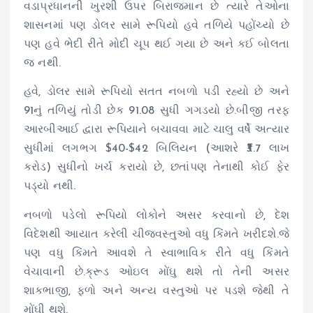
વડાપ્રધાનની ખુરશી ઉપર બિરાજમાન છે ત્યારે તેઓના
શાસનમાં પણ ડોલર સામે રૂપિયો હવે તળિયે પહોંચ્યો છે
પણ હવે ભેદી રીતે મોદી ચૂપ થઈ ગયા છે અને કઈ બોલતા
જ નથી.
હવે, ડોલર સામે રૂપિયો સતત નબળો પડી રહ્યો છે અને
91નું તળિયું તોડી છેક 91.08 સુધી ગગડયો છે.બીજી તરફ
આરબીઆઈ દ્વારા રૂપિયાને બચાવવા માટે ચાલુ વર્ષે અત્યાર
સુધીમાં લગભગ $40-$42 બિલિયન (આશરે ₹3.7 લાખ
કરોડ) સુધીનો ખર્ચ કરાયો છે, છતાંપણ તેનાથી કોઈ ફેર
પડ્યો નથી.
નબળો પડેલો રૂપિયો લોકોને અસર કરવાનો છે, દેશ
વિદેશથી આયાત કરેલી ચીજવસ્તુઓ વધુ કિંમતે ખરીદશે.જે
પણ વધુ કિંમતે આવશે તે સ્વાભાવિક રીતે વધુ કિંમતે
વેચાવાની છે.ક્રૂડ ઓઇલ મોંઘુ થશે તો તેની અસર
શાકભાજી, ફળો અને અન્ય વસ્તુઓ પર પડશે જેથી તે
મોંઘી થશે.