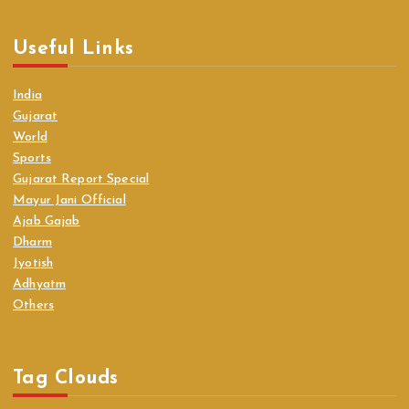
Useful Links
India
Gujarat
World
Sports
Gujarat Report Special
Mayur Jani Official
Ajab Gajab
Dharm
Jyotish
Adhyatm
Others
Tag Clouds