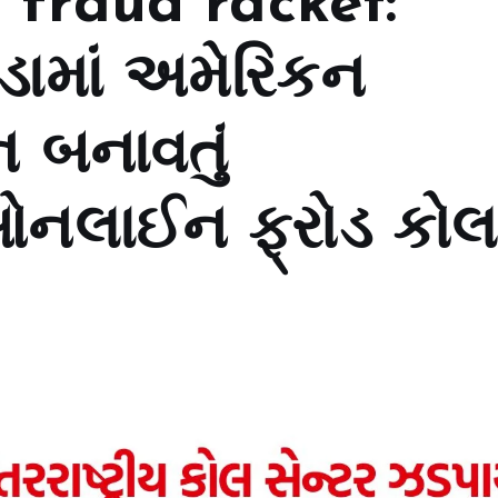
 fraud racket:
ડામાં અમેરિકન
ન બનાવતું
 ઓનલાઈન ફ્રોડ કો