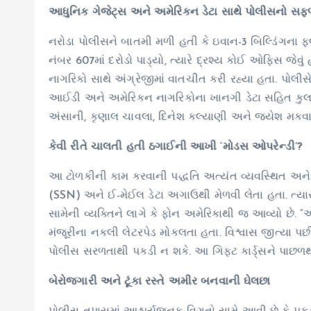
આધુનિક ગેજેટ્સ અને અમેરિકન ડેટા સાથે પોલીસનો સફળ
નરોડા પોલીસને બાતમી મળી હતી કે ઇવાન-3 બિલ્ડિંગના ફ્લ
નંબર 607માં દરોડો પાડ્યો, ત્યારે દ્રશ્ય કોઈ ઓફિસ જે
નાગરિકો સાથે અંગ્રેજીમાં વાતચીત કરી રહ્યા હતા. પોલ
આઈડી અને અમેરિકન નાગરિકોના ખાનગી ડેટા સહિત કુલ રૂ.
અંસાની, કૃણાલ ચાવલા, દિનેશ કલ્યાણી અને જયેશ મકવા
કેવી રીતે ચાલતી હતી ઠગાઈની આખી ‘મોડસ ઓપરેન્ડી’?
આ ટોળકીની કામ કરવાની પદ્ધતિ અત્યંત વ્યવસ્થિત અન
(SSN) અને ઈ-મેઈલ ડેટા અગાઉથી મેળવી લેતા હતા. ત્ય
સામેની વ્યક્તિને લાગે કે ફોન અમેરિકાથી જ આવ્યો છ
મંજૂરીના નકલી લેટરપેડ મોકલતા હતા. વિશ્વાસ જીત્યા પછી
પોલીસ સરળતાથી પકડી ન શકે. આ ગિફ્ટ કાર્ડ્સને પાછળથ
બેરોજગારી અને ટૂંકા રસ્તે અમીર બનવાની ઘેલછા