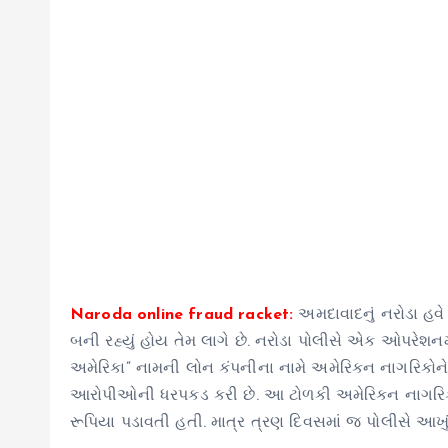
Naroda online fraud racket:
અમદાવાદનું નરોડા હવે 
બની રહ્યું હોય તેમ લાગે છે. નરોડા પોલીસે એક ઓપરેશનમા
અમેરિકા” નામની લોન કંપનીના નામે અમેરિકન નાગરિકોને 
આરોપીઓની ધરપકડ કરી છે. આ ટોળકી અમેરિકન નાગરિકોને
રૂપિયા પડાવતી હતી. માત્ર ત્રણ દિવસમાં જ પોલીસે આખું ન