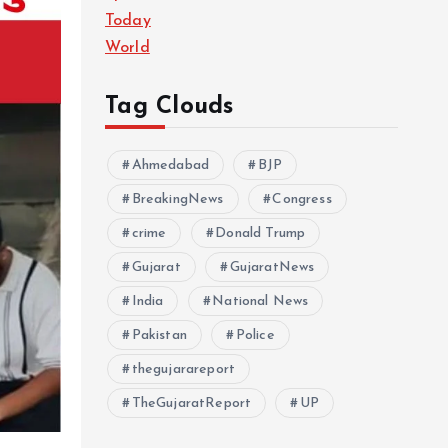
Today
World
Tag Clouds
Ahmedabad
BJP
BreakingNews
Congress
crime
Donald Trump
Gujarat
GujaratNews
India
National News
Pakistan
Police
thegujarareport
TheGujaratReport
UP