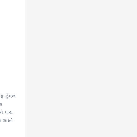
સેફ હેવન
્સ
ે પાંચ
ે લાખો