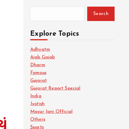
Search
Explore Topics
Adhyatm
લ
Ajab Gajab
Dharm
Famous
Gujarat
Gujarat Report Special
India
Jyotish
Mayur Jani Official
Others
Sports