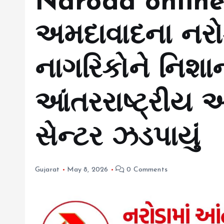
Naroda online
અમદાવાદના નરો
નાગરિકોને નિશા
આંતરરાષ્ટ્રીય
સેન્ટર ઝડપાયું
Gujarat
May 8, 2026
0 Comments