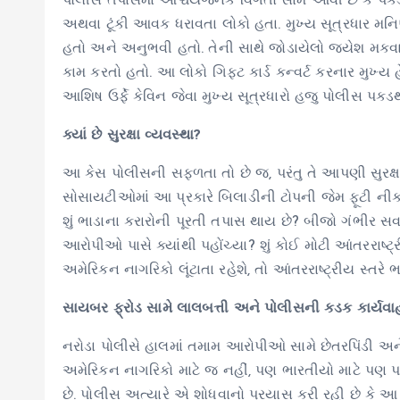
પોલીસ તપાસમાં આશ્ચર્યજનક વિગતો સામે આવી છે કે પકડા
અથવા ટૂંકી આવક ધરાવતા લોકો હતા. મુખ્ય સૂત્રધાર મનિ
હતો અને અનુભવી હતો. તેની સાથે જોડાયેલો જયેશ મકવાણા
કામ કરતો હતો. આ લોકો ગિફ્ટ કાર્ડ કન્વર્ટ કરનાર મુખ્
આશિષ ઉર્ફે કેવિન જેવા મુખ્ય સૂત્રધારો હજુ પોલીસ પકડથી
ક્યાં છે સુરક્ષા વ્યવસ્થા?
આ કેસ પોલીસની સફળતા તો છે જ, પરંતુ તે આપણી સુરક્ષા 
સોસાયટીઓમાં આ પ્રકારે બિલાડીની ટોપની જેમ ફૂટી નીક
શું ભાડાના કરારોની પૂરતી તપાસ થાય છે? બીજો ગંભીર સ
આરોપીઓ પાસે ક્યાંથી પહોંચ્યા? શું કોઈ મોટી આંતરરાષ્
અમેરિકન નાગરિકો લૂંટાતા રહેશે, તો આંતરરાષ્ટ્રીય સ્તરે 
સાયબર ફ્રોડ સામે લાલબત્તી અને પોલીસની કડક કાર્યવા
નરોડા પોલીસે હાલમાં તમામ આરોપીઓ સામે છેતરપિંડી અન
અમેરિકન નાગરિકો માટે જ નહીં, પણ ભારતીયો માટે પણ પાઠ છ
છે. પોલીસ અત્યારે એ શોધવાનો પ્રયાસ કરી રહી છે કે આ