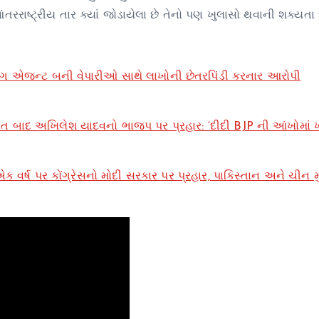
રાષ્ટ્રીય તાર ક્યાં જોડાયેલા છે તેનો પણ ખુલાસો થવાની શક્યતા છ
ંગ એજન્ટ બની વેપારીઓ સાથે લાખોની છેતરપિંડી કરનાર આરોપી
 બાદ અખિલેશ યાદવનો ભાજપ પર પ્રહાર: ‘દીદી BJP ની આંખોમાં ખૂં
ર્ષ પર કોંગ્રેસનો મોદી સરકાર પર પ્રહાર, પાકિસ્તાન અને ચીન મુદ્