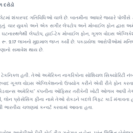
 દરોડો
ેટમાં શંકાસ્પદ ગતિવિધિઓ ચાલે છે. બાતમીના આધારે જ્યારે પોલીસે 
વું હતું. ચાર યુવકો અને એક સગીર લેપટોપ અને મોબાઈલ ફોન દ્વારા અ
ીસે ઘટનાસ્થળેથી લેપટોપ, હાઈ-ટેક મોબાઈલ ફોન, ગૂગલ વોઇસ એપ્લિક
 2.17 લાખનો મુદ્દામાલ જપ્ત કર્યો છે. પકડાયેલા આરોપીઓમાં મનિ
ણાનો સમાવેશ થાય છે.
ે ટેકનિકલ હતી. તેઓ અમેરિકન નાગરિકોના સોશિયલ સિક્યોરિટી નં
ારબાદ ગૂગલ વોઇસ એપ્લિકેશનનો ઉપયોગ કરીને એવી રીતે ફોન કરતા
ે. “એડવાન્સ અમેરિકા” કંપનીના ઓફિસર તરીકેની ખોટી ઓળખ આપી ત
, લોન પ્રોસેસિંગ ફીના નામે તેઓ રોકડને બદલે ગિફ્ટ કાર્ડ મંગાવતા 
ી ભારતીય ચલણમાં કન્વર્ટ કરવામાં આવતા હતા.