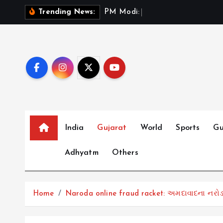
S
P
M
M
o
d
i
:
ભ
ર
ત
મ
ન
Trending News:
k
i
p
t
o
c
o
n
t
India
Gujarat
World
Sports
Gu
e
Adhyatm
Others
n
t
Home
Naroda online fraud racket: અમદાવાદના નરોડા