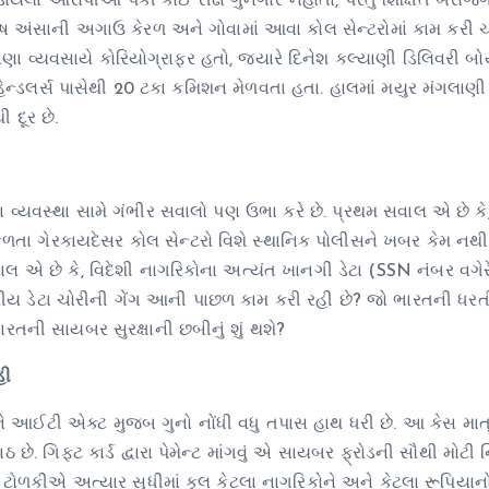
યેલા આરોપીઓ પૈકી કોઈ રીઢા ગુનેગાર નહોતા, પરંતુ શિક્ષિત બેરોજ
ષ અંસાની અગાઉ કેરળ અને ગોવામાં આવા કોલ સેન્ટરોમાં કામ કરી ચ
 વ્યવસાયે કોરિયોગ્રાફર હતો, જ્યારે દિનેશ કલ્યાણી ડિલિવરી બો
ય હેન્ડલર્સ પાસેથી 20 ટકા કમિશન મેળવતા હતા. હાલમાં મયુર મંગલાણ
 દૂર છે.
વ્યવસ્થા સામે ગંભીર સવાલો પણ ઉભા કરે છે. પ્રથમ સવાલ એ છે કે,
ળતા ગેરકાયદેસર કોલ સેન્ટરો વિશે સ્થાનિક પોલીસને ખબર કેમ નથ
વાલ એ છે કે, વિદેશી નાગરિકોના અત્યંત ખાનગી ડેટા (SSN નંબર વગે
ટ્રીય ડેટા ચોરીની ગેંગ આની પાછળ કામ કરી રહી છે? જો ભારતની ધર
ભારતની સાયબર સુરક્ષાની છબીનું શું થશે?
હી
ે આઈટી એક્ટ મુજબ ગુનો નોંધી વધુ તપાસ હાથ ધરી છે. આ કેસ માત
ે. ગિફ્ટ કાર્ડ દ્વારા પેમેન્ટ માંગવું એ સાયબર ફ્રોડની સૌથી મોટી 
 ટોળકીએ અત્યાર સુધીમાં કુલ કેટલા નાગરિકોને અને કેટલા રૂપિયાન