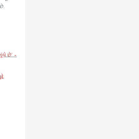
ે.
ચે છે’ –
દે