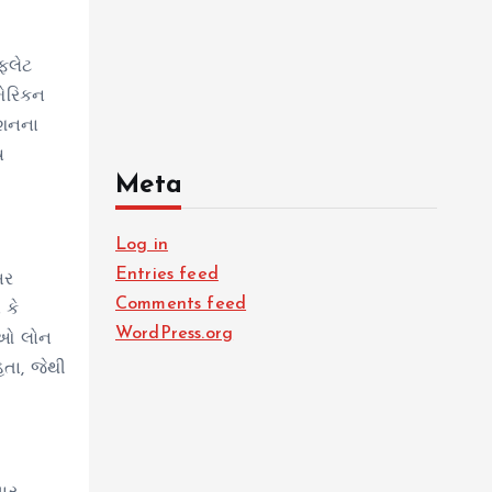
ફ્લેટ
મેરિકન
ેશનના
ષ
Meta
Log in
Entries feed
બર
Comments feed
 કે
WordPress.org
ેઓ લોન
હતા, જેથી