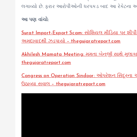
લગાવ્યો છે. ફરાર આરોપીઓની ધરપકડ બાદ આ રેકેટના આંતર
આ પણ વાંચો:
Surat Import-Export Scam: સોશિયલ મીડિયા પર શીપી
અમદાવાદથી ઝડપાયો – thegujaratreport.com
Akhilesh Mamata Meeting: મમતા બેનર્જી સાથે મુલાકાત
thegujaratreport.com
Congress on Operation Sindoor: ઓપરેશન સિંદૂરના એક વ
ઉઠાવ્યા સવાલ – thegujaratreport.com