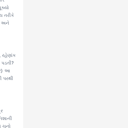
ગાર
ૂક્યો
ય તરીકે
ી અને
 રહેણાંક
ી પડતી?
રે) આ
તી પરથી
્ર
નિશાની
ો ચૂનો