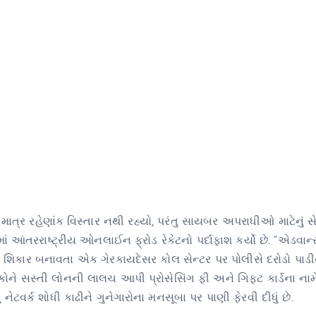
માત્ર રહેણાંક વિસ્તાર નથી રહ્યો, પરંતુ સાયબર અપરાધીઓ માટેનું 
ં આંતરરાષ્ટ્રીય ઓનલાઈન ફ્રોડ રેકેટનો પર્દાફાશ કર્યો છે. “એડવાન
શિકાર બનાવતા એક ગેરકાયદેસર કોલ સેન્ટર પર પોલીસે દરોડો પાડીન
 સસ્તી લોનની લાલચ આપી પ્રોસેસિંગ ફી અને ગિફ્ટ કાર્ડના નામ
ેટવર્ક શોધી કાઢીને ગુનેગારોના મનસૂબા પર પાણી ફેરવી દીધું છે.