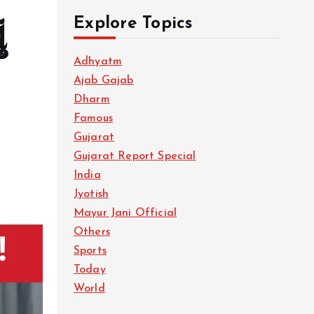
Explore Topics
ં
Adhyatm
Ajab Gajab
Dharm
Famous
Gujarat
Gujarat Report Special
India
Jyotish
Mayur Jani Official
Others
Sports
Today
World