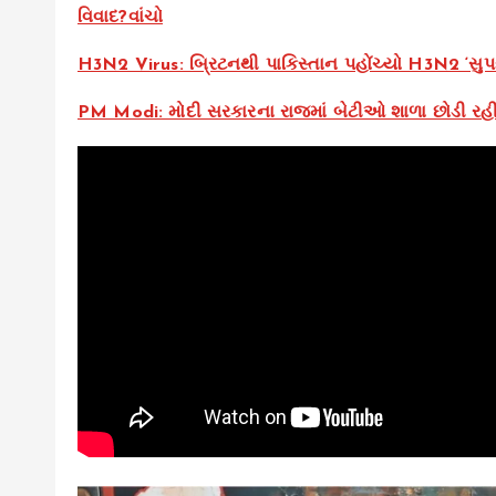
વિવાદ?વાંચો
H3N2 Virus: બ્રિટનથી પાકિસ્તાન પહોંચ્યો H3N2 ‘સુપર 
PM Modi: મોદી સરકારના રાજમાં બેટીઓ શાળા છોડી રહી છે! મ