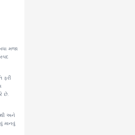
 બધા મજા
સ્પદ
િ ફરી
બ
ે છે.
નથી અને
ં માનવું