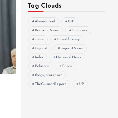
Tag Clouds
Ahmedabad
BJP
BreakingNews
Congress
crime
Donald Trump
Gujarat
GujaratNews
India
National News
Pakistan
Police
thegujarareport
TheGujaratReport
UP