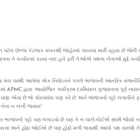
 પટેલ છેલ્લા કેટલાક વખતથી જાહેરમાં ચાબખા મારી રહયા છે જેની
તે ચર્ચાસ્પદ રહ્યા બાદ હવે ફરી તેઓએ પક્ષના નેતાઓ મુદ્દે ચર્ચા
જાહેર મંચ પરથી આપેલા એક નિવેદનને પગલે ભાજપની આંતરિક રાજનીત
લમાં APMC દ્વારા આયોજિત કાર્યક્રમ દરમિયાન ગુજરાતના પૂર્વ નાય
કે, ઘણા એવા છે જે ગોરખધંધા પણ કરે છે અને ભાજપનો પટ્ટો લગાવીને ફર
ી નેતા ન બની જવાય”
ી પર ભાજપનો પટ્ટો પણ લગાડવો છે પણ તે ન ચાલે.કોઈએ સંઘર્ષ જોયો 
 સત્તા અને હોદ્દા જોઈએ છે પણ હોદ્દો મળી જવાથી આખો પક્ષ ચાલશે તેવુ