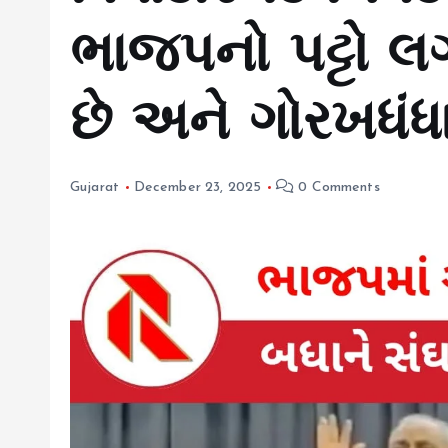
ભાજપનો પટ્ટો લગ
છે અને ગોરખધંધ
Gujarat
December 23, 2025
0 Comments