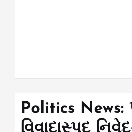
Politics News: 
વિવાદાસ્પદ નિવે