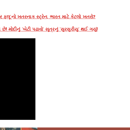
ફ્લૂ’નો ખતરનાક સ્ટ્રેન, ભારત માટે કેટલો ખતરો?
ોદીનું ‘બેટી પઢાવો’ સૂત્રનું ‘સુરસુરીયુ’ થઈ ગયું!