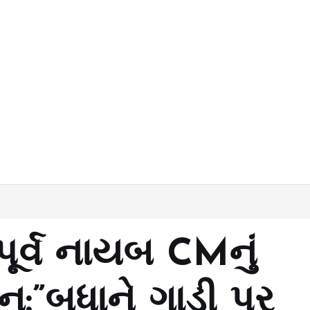
પૂર્વ નાયબ CMનું
દન:”બધાને ગાડી પર