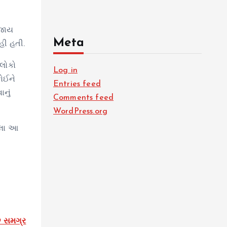
 જાય
Meta
હી હતી.
લોકો
Log in
કોઈને
Entries feed
નું
Comments feed
WordPress.org
રેલા આ
ે સમગ્ર