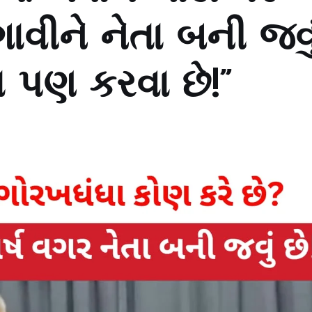
ાવીને નેતા બની જવુ
ા પણ કરવા છે!”