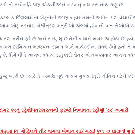
રો તો કઈ નહિ પણ એકબીજાને નડવાનું બંધ કરો તોય ઘણું છે.
્યમાં કેટલાક જિલ્લામાંતો ખેડૂતોની જાણ બહાર તેમની જમીન પણ વેચાઈ
 છે આવા ખોટું કરનારા બેથીત્રણ મંત્રીઓ જેલમાં હોવાની વાત તેઓએ ક
 કરીને ફરે છે અને સાચુ શું છે તેની બધાને ખબર જ હોય છે. હવે 
શાસનકાળ દરમિયાન ભાજપના સમય અને કાર્યકરોના સંઘર્ષ કેવો હતો તે 
યુ કે, ધીમે ધીમે આગળ વધાય, સહકારી ક્ષેત્ર એ તબક્કાવાર આગળ વધવા
જુ બાકી છે ત્યારે તે અગાઉ પૂર્વ નાયબ મુખ્યમંત્રી નીતિન પટેલે ક
 કરતું રહેશે!પત્રકારત્વની ફરજો નિભાવતા રહીશું! ‘ડર’ અમારી
્ષણમાં PI ગોહિલને તીર વાગતા બેભાન થઈ ગયા! કુલ 47 ઘાયલ! શુ છ