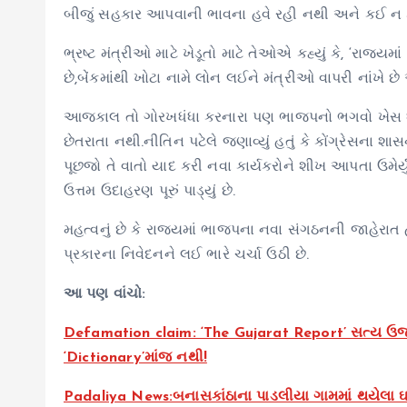
બીજું સહકાર આપવાની ભાવના હવે રહી નથી અને કઈ ન ક
ભ્રષ્ટ મંત્રીઓ માટે ખેડૂતો માટે તેઓએ કહ્યું કે, ‘રાજ
છે,બેંકમાંથી ખોટા નામે લોન લઈને મંત્રીઓ વાપરી નાંખે
આજકાલ તો ગોરખધંધા કરનારા પણ ભાજપનો ભગવો ખેસ ધારણ
છેતરાતા નથી.નીતિન પટેલે જણાવ્યું હતું કે કોંગ્રેસના 
પૂછજો તે વાતો યાદ કરી નવા કાર્યકરોને શીખ આપતા ઉમેર્
ઉત્તમ ઉદાહરણ પૂરું પાડ્યું છે.
મહત્વનું છે કે રાજ્યમાં ભાજપના નવા સંગઠનની જાહેરાત હ
પ્રકારના નિવેદનને લઈ ભારે ચર્ચા ઉઠી છે.
આ પણ વાંચો:
Defamation claim: ‘The Gujarat Report’ સત્ય ઉજાગર
‘Dictionary’માંજ નથી!
Padaliya News:બનાસકાંઠાના પાડલીયા ગામમાં થયેલા ઘર