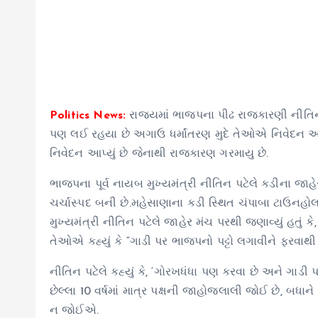
Politics News:
રાજ્યમાં ભાજપના પીઢ રાજકારણી નીતિન
પણ લઈ રહયા છે અગાઉ ધર્માંતરણ મુદે તેઓએ નિવેદન આપતા 
નિવેદન આપ્યું છે જેનાથી રાજકારણ ગરમાયુ છે.
ભાજપના પૂર્વ નાયબ મુખ્યમંત્રી નીતિન પટેલે કડીના 
ચર્ચાસ્પદ બની છે.મહેસાણાના કડી સ્થિત ચંપાબા ટાઉનહો
મુખ્યમંત્રી નીતિન પટેલે જાહેર મંચ પરથી જણાવ્યું હતું 
તેઓએ કહ્યું કે “ગાડી પર ભાજપનો પટ્ટો લગાવીને ફરવાથ
નીતિન પટેલે કહ્યું કે, ‘ગોરખધંધા પણ કરવા છે અને ગાડ
છેલ્લા 10 વર્ષમાં માત્ર પક્ષની જાહોજલાલી જોઈ છે, બધાને
ન જોઈએ.