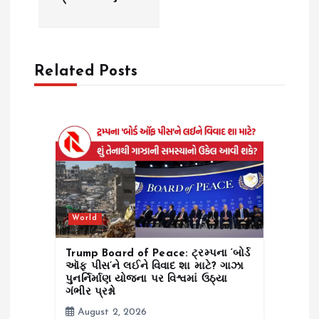
a
v
Related Posts
i
g
a
t
i
World
o
Trump Board of Peace: ટ્રમ્પના ‘બોર્ડ
ઑફ પીસ’ને લઈને વિવાદ શા માટે? ગાઝા
પુનર્નિર્માણ યોજના પર વિશ્વમાં ઉઠ્યા
n
ગંભીર પ્રશ્નો
August 2, 2026