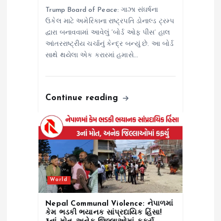
Trump Board of Peace: ગાઝા સંઘર્ષના
ઉકેલ માટે અમેરિકાના રાષ્ટ્રપતિ ડોનાલ્ડ ટ્રમ્પ
દ્વારા બનાવવામાં આવેલું ‘બોર્ડ ઓફ પીસ’ હાલ
આંતરરાષ્ટ્રીય ચર્ચાનું કેન્દ્ર બન્યું છે. આ બોર્ડ
સાથે થયેલા એક કરારમાં હમાસે…
Continue reading
World
Nepal Communal Violence: નેપાળમાં
કેમ ભડકી ભયાનક સાંપ્રદાયિક હિંસા!