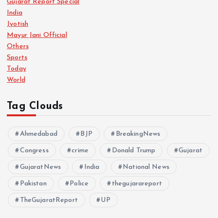
Gujarat Report Special
India
Jyotish
Mayur Jani Official
Others
Sports
Today
World
Tag Clouds
Ahmedabad
BJP
BreakingNews
Congress
crime
Donald Trump
Gujarat
GujaratNews
India
National News
Pakistan
Police
thegujarareport
TheGujaratReport
UP