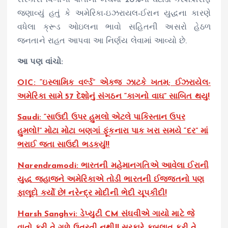
જણાવ્યું હતું કે અમેરિકા-ઇઝરાયલ-ઈરાન યુદ્ધના કારણે
વધેલા ક્રૂડ ઓઇલના ભાવો સહિતની અસરો હેઠળ
જનતાને રાહત આપવા આ નિર્ણય લેવામાં આવ્યો છે.
આ પણ વાંચો:
OIC: “ઇસ્લામિક વર્લ્ડ” એકજ ઝાટકે ખતમ; ઈઝરાયેલ-
અમેરિકા સામે 57 દેશોનું સંગઠન “કાગનો વાઘ” સાબિત થયુ!
Saudi: “સાઉદી ઉપર હુમલો એટલે પાકિસ્તાન ઉપર
હુમલો!” મોટા મોટા બણગાં ફૂંકનારા પાક ખરા સમયે “દર” માં
ભરાઈ જતા સાઉદી ભડકયું!!
Narendramodi: ભારતની મહેમાનગતિએ આવેલા ઈરાની
યુદ્ધ જહાજને અમેરિકાએ તોડી ભારતની ઈજ્જતનો પણ
ફાલૂદો કર્યો છે! નરેન્દ્ર મોદીની ભેદી ચૂપકીદી!
Harsh Sanghvi: ડેપ્યુટી CM સંઘવીએ ગાયો માટે જે
વાતો કરી તે ગળે ઉતરતી નથી!! સરકારે કબૂલાત કરી તે