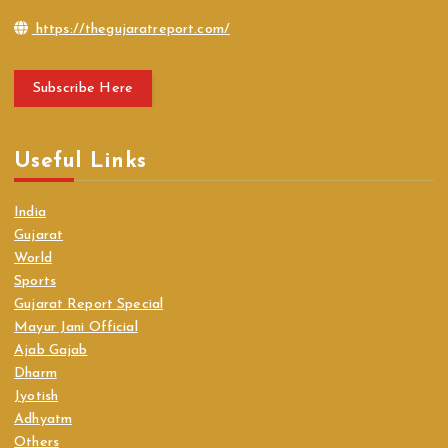
https://thegujaratreport.com/
Subscribe Here
Useful Links
India
Gujarat
World
Sports
Gujarat Report Special
Mayur Jani Official
Ajab Gajab
Dharm
Jyotish
Adhyatm
Others