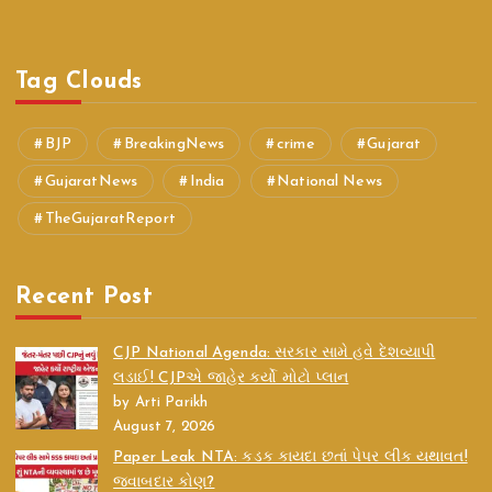
Tag Clouds
BJP
BreakingNews
crime
Gujarat
GujaratNews
India
National News
TheGujaratReport
Recent Post
CJP National Agenda: સરકાર સામે હવે દેશવ્યાપી
લડાઈ! CJPએ જાહેર કર્યો મોટો પ્લાન
by Arti Parikh
August 7, 2026
Paper Leak NTA: કડક કાયદા છતાં પેપર લીક યથાવત!
જવાબદાર કોણ?