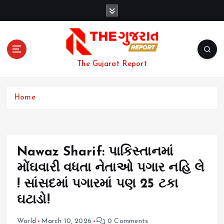
S
k
i
p
t
o
The Gujarat Report
c
o
n
Home
t
e
n
t
Nawaz Sharif: પાકિસ્તાનમાં
મોંઘવારી વધતા નેતાઓ પગાર નહિ લે
! સાંસદમાં પગારમાં પણ 25 ટકા
ઘટાડો!
World
March 10, 2026
0 Comments