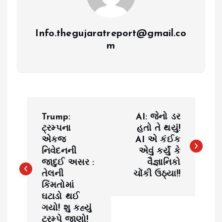
Info.thegujaratreport@gmail.co
m
P
Trump:
AI: જેનો ડર
o
ટ્રમ્પના
હતો તે થયું!
એકજ
AI એ કંઈક
નિવેદનની
એવું કર્યું કે
s
જાદુઈ અસર :
વૈજ્ઞાનિકો
તેલની
ચોંકી ઉઠ્યા!!
t
કિંમતોમાં
ઘટાડો થઈ
n
ગયો! શુ કહ્યું
ટ્રમ્પે જાણો!