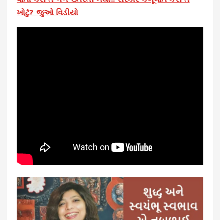
ખોટું? જુઓ વિડીયો