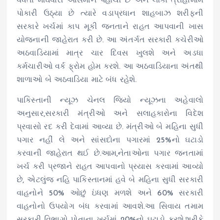
વધતા મોંઘવારી આસમાને પહોંચી છે અને લોકો ત્રાહીમામ
પોકારી ઉઠ્યા છે ત્યારે વડાપ્રધાન શાહબાઝ શરીફની
સરકારે ખર્ચમાં કાપ મૂકી જનતાને રાહત આપવાની ખાસ
યોજનાની જાહેરાત કરી છે. આ અંતર્ગત સરકારી કચેરીઓ
અઠવાડિયામાં માત્ર ચાર દિવસ ખુલશે અને અડધા
કર્મચારીઓ વર્ક ફ્રોમ હોમ કરશે. આ અઠવાડિયાના અંતથી
શાળાઓ બે અઠવાડિયા માટે બંધ રહેશે.
પાકિસ્તાની ન્યૂઝ ચેનલ જિયો ન્યૂઝના અહેવાલો
અનુસાર,સરકારી મંત્રીઓ અને સલાહકારોના વિદેશ
પ્રવાસો રદ કરી દેવામાં આવ્યા છે. મંત્રીઓ બે મહિના સુધી
પગાર નહીં લે અને સાંસદોના પગારમાં 25%નો ઘટાડો
કરવાની જાહેરાત થઈ છે.આમ,નેતાઓના પગાર જનતામાં
ખર્ચ કરી પ્રજાને રાહત આપવાનો પ્રયાસ કરવામાં આવ્યો
છે, એટલુંજ નહિ પાકિસ્તાનમાં હવે બે મહિના સુધી સરકારી
વાહનોને 50% ઓછું ઇંધણ મળશે અને 60% સરકારી
વાહનોનો ઉપયોગ બંધ કરવામાં આવશે.આ સિવાય તમામ
સરકારી વિભાગો પોતાના ખર્ચમાં 20%નો ઘટાડો કરશે.શરીફે