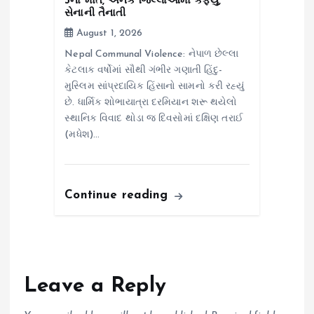
3નાં મોત, અનેક જિલ્લાઓમાં કર્ફ્યુ,
સેનાની તૈનાતી
August 1, 2026
Nepal Communal Violence: નેપાળ છેલ્લા
કેટલાક વર્ષોમાં સૌથી ગંભીર ગણાતી હિંદુ-
મુસ્લિમ સાંપ્રદાયિક હિંસાનો સામનો કરી રહ્યું
છે. ધાર્મિક શોભાયાત્રા દરમિયાન શરૂ થયેલો
સ્થાનિક વિવાદ થોડા જ દિવસોમાં દક્ષિણ તરાઈ
(મધેશ)…
Continue reading
Leave a Reply