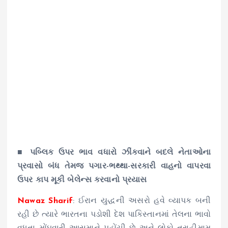
■ પબ્લિક ઉપર ભાવ વધારો ઝીંકવાને બદલે નેતાઓના
પ્રવાસો બંધ તેમજ પગાર-ભથ્થા-સરકારી વાહનો વાપરવા
ઉપર કાપ મૂકી બેલેન્સ કરવાનો પ્રયાસ
Nawaz Sharif
: ઈરાન યુદ્ધની અસરો હવે વ્યાપક બની
રહી છે ત્યારે ભારતના પડોશી દેશ પાકિસ્તાનમાં તેલના ભાવો