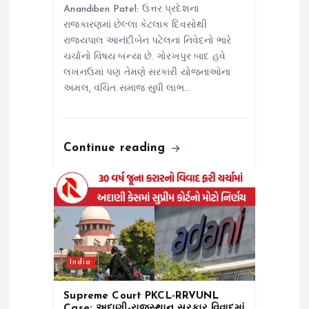
Anandiben Patel: ઉત્તર પ્રદેશના
રાજકારણમાં છેલ્લા કેટલાક દિવસોથી
રાજ્યપાલ આનંદીબેન પટેલના નિવેદનો ભારે
ચર્ચાનો વિષય બન્યા છે. ગોરખપુર બાદ હવે
લખનઉમાં પણ તેમણે સરકારી યોજનાઓના
અમલ, વંચિત સમાજ સુધી લાભ…
Continue reading
India
Supreme Court PKCL-RRVUNL
Case: અદાણી-રાજસ્થાન સરકાર વિવાદમાં