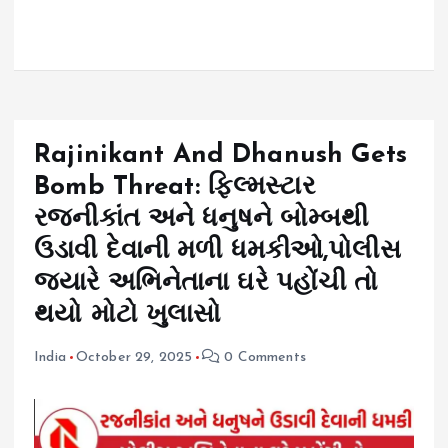
Rajinikant And Dhanush Gets
Bomb Threat: ફિલ્મસ્ટાર
રજનીકાંત અને ધનુષને બોમ્બથી
ઉડાવી દેવાની મળી ધમકીઓ,પોલીસ
જ્યારે અભિનેતાના ઘરે પહોંચી તો
થયો મોટો ખુલાસો
India
October 29, 2025
0 Comments