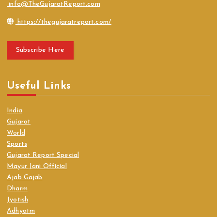
info@TheGujaratReport.com
https://thegujaratreport.com/
Subscribe Here
Useful Links
India
Gujarat
World
Sports
Gujarat Report Special
Mayur Jani Official
Ajab Gajab
Dharm
Jyotish
Adhyatm