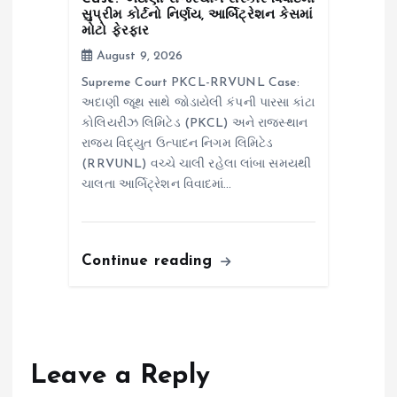
સુપ્રીમ કોર્ટનો નિર્ણય, આર્બિટ્રેશન કેસમાં
મોટો ફેરફાર
August 9, 2026
Supreme Court PKCL-RRVUNL Case:
અદાણી જૂથ સાથે જોડાયેલી કંપની પારસા કાંટા
કોલિયરીઝ લિમિટેડ (PKCL) અને રાજસ્થાન
રાજ્ય વિદ્યુત ઉત્પાદન નિગમ લિમિટેડ
(RRVUNL) વચ્ચે ચાલી રહેલા લાંબા સમયથી
ચાલતા આર્બિટ્રેશન વિવાદમાં…
Continue reading
Leave a Reply