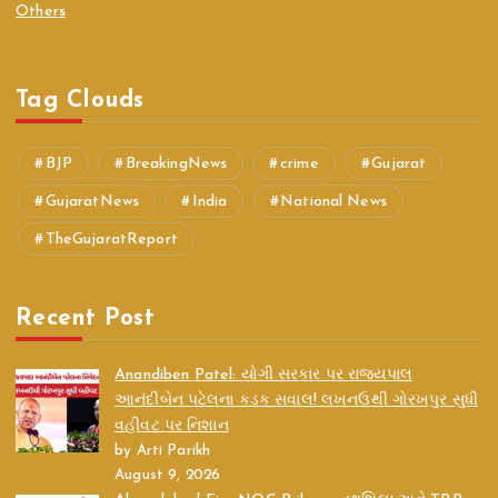
Others
Tag Clouds
BJP
BreakingNews
crime
Gujarat
GujaratNews
India
National News
TheGujaratReport
Recent Post
Anandiben Patel: યોગી સરકાર પર રાજ્યપાલ
આનંદીબેન પટેલના કડક સવાલ! લખનઉથી ગોરખપુર સુધી
વહીવટ પર નિશાન
by Arti Parikh
August 9, 2026