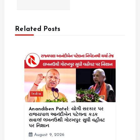
i
g
Related Posts
a
t
i
o
India
n
Anandiben Patel: યોગી સરકાર પર
રાજ્યપાલ આનંદીબેન પટેલના કડક
સવાલ! લખનઉથી ગોરખપુર સુધી વહીવટ
પર નિશાન
August 9, 2026