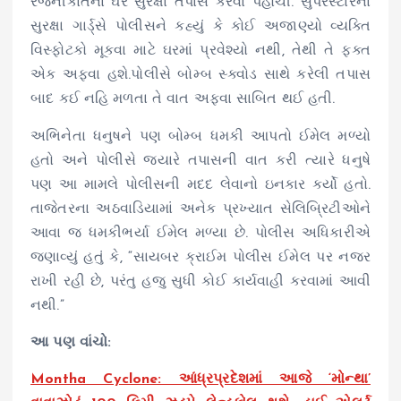
રજનીકાંતના ઘરે સુરક્ષા તપાસ કરવા પહોંચી. સુપરસ્ટારના
સુરક્ષા ગાર્ડ્સે પોલીસને કહ્યું કે કોઈ અજાણ્યો વ્યક્તિ
વિસ્ફોટકો મૂકવા માટે ઘરમાં પ્રવેશ્યો નથી, તેથી તે ફક્ત
એક અફવા હશે.પોલીસે બોમ્બ સ્ક્વોડ સાથે કરેલી તપાસ
બાદ કઈ નહિ મળતા તે વાત અફવા સાબિત થઈ હતી.
અભિનેતા ધનુષને પણ બોમ્બ ધમકી આપતો ઈમેલ મળ્યો
હતો અને પોલીસે જ્યારે તપાસની વાત કરી ત્યારે ધનુષે
પણ આ મામલે પોલીસની મદદ લેવાનો ઇનકાર કર્યો હતો.
તાજેતરના અઠવાડિયામાં અનેક પ્રખ્યાત સેલિબ્રિટીઓને
આવા જ ધમકીભર્યા ઈમેલ મળ્યા છે. પોલીસ અધિકારીએ
જણાવ્યું હતું કે, “સાયબર ક્રાઈમ પોલીસ ઈમેલ પર નજર
રાખી રહી છે, પરંતુ હજુ સુધી કોઈ કાર્યવાહી કરવામાં આવી
નથી.”
આ પણ વાંચો:
Montha Cyclone: આંધ્રપ્રદેશમાં આજે ‘મોન્થા’