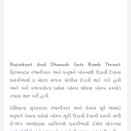
Rajinikant And Dhanush Gets Bomb Threat:
ફિલ્મસ્ટાર રજનીકાંત અને ધનુષને બોમ્બથી ઉડાવી દેવાના
ધમકીભર્યા ઇ મેઇલ મળતા પોલીસ દોડતી થઈ ગઈ હતી
અને બંને કલાકારોના ઘરોમાં બૉમ્બ શોધવા બૉમ્બ સ્ક્વોડે
તપાસ શરૂ કરી હતી.
દક્ષિણના સુપરસ્ટાર રજનીકાંત અને તેમના પૂર્વ જમાઈ
ધનુષને તેમના ઘરોમાં બોમ્બ મૂકી ઉડાવી દેવાની ધમકી મળી
છે.એક અજાણ્યા વ્યક્તિએ ધમકીભર્યા ઈમેલ મોકલ્યા