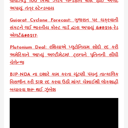
વાવાઝોડું 100 કિમી ઝડપે લેન્ડફોલ થશે, હાઈ એલર્ટ
અપાયું, તંત્ર સ્ટેન્ડબાય
Gujarat Cyclone Forecast: ગુજરાત પર ચક્રવાતી
સંકટને લઈ ભારતીય કોસ્ટ ગાર્ડ દ્વારા અપાયું &#8216;રેડ
એલર્ટ&#8217;
Plutonium Deal: રશિયાએ પ્લુટોનિયમ સોદો રદ કરી
અમેરિકાને આપ્યું અલ્ટીમેટમ!, ટ્રમ્પને પુતિનની સીધી
ચેલેન્જ
BJP-NDA ના ઇશારે કામ કરતા ચૂંટણી પંચનું તાત્કાલિક
વિસર્જન કરી SIR રદ કરવા ઉઠી માંગ!, ચેન્નાઈથી લોકશાહી
બચાવવા શરૂ થઈ ઝુંબેશ