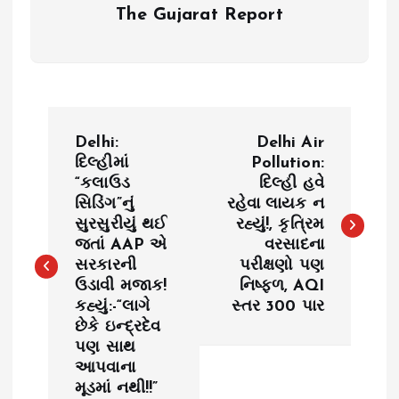
The Gujarat Report
P
Delhi:
Delhi Air
o
દિલ્હીમાં
Pollution:
“કલાઉડ
દિલ્હી હવે
સિડિંગ”નું
રહેવા લાયક ન
s
સુરસુરીયું થઈ
રહ્યું!, કૃત્રિમ
જતાં AAP એ
વરસાદના
t
સરકારની
પરીક્ષણો પણ
ઉડાવી મજાક!
નિષ્ફળ, AQI
n
કહ્યું:-“લાગે
સ્તર 300 પાર
છેકે ઇન્દ્રદેવ
a
પણ સાથ
આપવાના
v
મૂડમાં નથી!!”