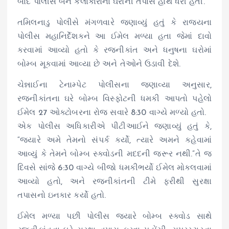
બાદ પોલીસે બંને કલાકારોના ઘરોની તપાસ હાથ ધરી હતી.
તમિલનાડુ પોલીસે મંગળવારે જણાવ્યું હતું કે રાજ્યના
પોલીસ મહાનિર્દેશકને આ ઈમેલ મળ્યા હતા જેમાં દાવો
કરવામાં આવ્યો હતો કે રજનીકાંત અને ધનુષના ઘરોમાં
બોમ્બ મૂકવામાં આવ્યા છે અને તેઓને ઉડાવી દેશે.
ચેન્નાઈના ટેનામ્પેટ પોલીસના જણાવ્યા અનુસાર,
રજનીકાંતના ઘરે બોમ્બ વિસ્ફોટની ધમકી આપતો પહેલો
ઈમેલ 27 ઓક્ટોબરના રોજ સવારે 8:30 વાગ્યે મળ્યો હતો.
એક પોલીસ અધિકારીએ પીટીઆઈને જણાવ્યું હતું કે,
“જ્યારે અમે તેમનો સંપર્ક કર્યો, ત્યારે અમને કહેવામાં
આવ્યું કે તેમને બોમ્બ સ્ક્વોડની મદદની જરૂર નથી.”તે જ
દિવસે સાંજે 6:30 વાગ્યે બીજો ધમકીભર્યો ઈમેલ મોકલવામાં
આવ્યો હતો, અને રજનીકાંતની ટીમે ફરીથી સુરક્ષા
તપાસનો ઇનકાર કર્યો હતો.
ઈમેલ મળ્યા પછી પોલીસ જ્યારે બોમ્બ સ્ક્વોડ સાથે