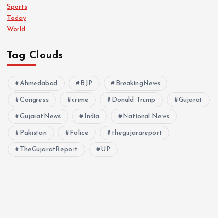
Sports
Today
World
Tag Clouds
Ahmedabad
BJP
BreakingNews
Congress
crime
Donald Trump
Gujarat
GujaratNews
India
National News
Pakistan
Police
thegujarareport
TheGujaratReport
UP