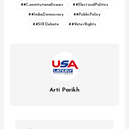
#ConstitutionalIssues
#ElectoralPolitics
#IndiaDemocracy
#PublicPolicy
#SIRDebate
#VoterRights
Arti Parikh
P