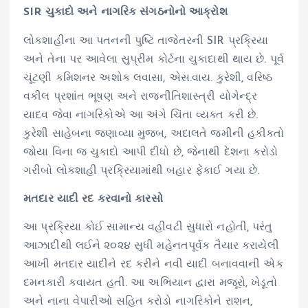
SIR ચુકાદો અને નાગરિક સંગઠનોનો આક્રોશ
લોકશાહીના આ પતનની પુષ્ટિ તાજેતરની SIR પ્રક્રિયા
અને તેના પર આવેલા સુપ્રીમ કોર્ટના ચુકાદાથી થાય છે. પૂર્વ
ચૂંટણી કમિશનર અશોક લવાસા, એસ.વાય. કુરેશી, વરિષ્ઠ
વકીલ પ્રશાંત ભૂષણ અને રાજનીતિશાસ્ત્રી યોગેન્દ્ર
યાદવ જેવા નાગરિકોએ આ અંગે ચિંતા વ્યક્ત કરી છે.
કુરેશી સાહેબના જણાવ્યા મુજબ, અદાલતે જમીની હકીકતો
જોયા વિના જ ચુકાદો આપી દીધો છે, જેનાથી દેશના કરોડો
ગરીબો લોકશાહી પ્રક્રિયામાંથી બહાર ફેંકાઈ ગયા છે.
મતદાર યાદી રદ કરવાનો કારસો
આ પ્રક્રિયા કોઈ સામાન્ય વહીવટી સુધારો નહોતી, પરંતુ
આઝાદીથી લઈને ૨૦૨૪ સુધી મહેનતપૂર્વક તૈયાર કરાયેલી
આખી મતદાર યાદીને રદ કરીને નવી યાદી બનાવવાની એક
દમનકારી કવાયત હતી. આ અભિયાન દ્વારા મજૂરો, ખેડૂતો
અને નાના વેપારીઓ સહિત કરોડો નાગરિકોને રાશન,