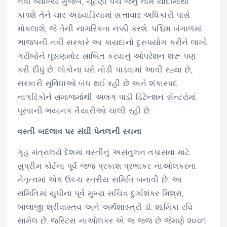
નવી વ્યાખ્યા મુજબ, ચૂંટણી પંચ જેનું નામ યાદીમાંથી
કાપશે તેને ચાર અઠવાડિયામાં સત્તાવાર અધિકારી પાસે
મોકલાશે, જે તેની નાગરિકતા નક્કી કરશે. પશ્ચિમ બંગાળમાં
ભાજપની નવી સરકારે આ કાયદાનો દુરુપયોગ કરીને લાખો
ગરીબોને ઘૂસણખોર સાબિત કરવાનું ઓપરેશન શરૂ પણ
કરી દીધું છે. લોકોના ઘરો તોડી પાડવામાં આવી રહ્યા છે,
સરકારી સુવિધાઓ બંધ થઈ રહી છે અને શંકાસ્પદ
નાગરિકોને સમાજમાંથી અલગ પાડી ડિટેન્શન સેન્ટરોમાં
પૂરવાની ભયાનક તૈયારીઓ ચાલી રહી છે.
વસ્તી બદલાવ પર સંઘી પેનલની રચના
ગૃહ મંત્રાલયે દેશમાં વસ્તીનું અસંતુલન તપાસવા માટે
સુપ્રીમ કોર્ટના પૂર્વ જજ પ્રકાશ પ્રભાકર નાઓલકરના
નેતૃત્વમાં એક ઉચ્ચ સ્તરીય સમિતિ બનાવી છે. આ
સમિતિમાં યુપીના પૂર્વ મુખ્ય સચિવ દુર્ગાશંકર મિશ્રા,
બાલાજી શ્રીવાસ્તવ અને અર્થશાસ્ત્રી ડૉ. શામિકા રવિ
સામેલ છે. જસ્ટિસ નાઓલકર એ જ જજ છે જેમણે ૨૦૦૧