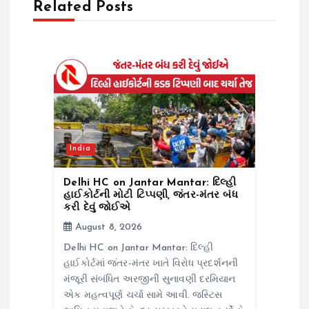
Related Posts
t
i
o
n
India
Delhi HC on Jantar Mantar: દિલ્હી
હાઈકોર્ટની મોટી ટિપ્પણી, જંતર-મંતર બંધ
કરી દેવું જોઈએ
August 8, 2026
Delhi HC on Jantar Mantar: દિલ્હી
હાઈકોર્ટમાં જંતર-મંતર ખાતે વિરોધ પ્રદર્શનની
મંજૂરી સંબંધિત અરજીની સુનાવણી દરમિયાન
એક મહત્વપૂર્ણ ચર્ચા સામે આવી. જસ્ટિસ