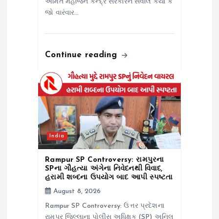
અમિત મહાજને કેન્દ્ર સરકારને સવાલ કર્યો કે
જો વારંવાર…
Continue reading
India
Rampur SP Controversy: રામપુરના
SPના ગૌહત્યા અંગેના નિવેદનથી વિવાદ,
હરામી શબ્દના ઉપયોગ બાદ આપી સ્પષ્ટતા
August 8, 2026
Rampur SP Controversy: ઉત્તર પ્રદેશના
રામપુર જિલ્લાના પોલીસ અધિક્ષક (SP) અનિલ