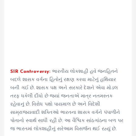
SIR Controversy:
ભારતીય લોકશાહી હવે જનહિતને
બદલે શાસક વર્ગના હિતોનું રક્ષણ કરવા માટેનું હથિયાર
બની ગઈ છે. શાસક પક્ષ અને સરકારે દેશને એવા મોડલ
તરફ ધકેલી દીધો છે જ્યાં જનતાએ માત્ર નતમસ્તક
રહેવાનું છે. વિરોધ પક્ષો પાયમાલ છે અને વિદેશી
સામ્રાજ્યવાદી શક્તિઓ ભારતના શાસક વર્ગને પંપાળીને
પોતાનો સ્વાર્થ સાધી રહી છે. આ વૈશ્વિક સાંઠગાંઠના બળ પર
જ ભારતમાં લોકશાહીનું સરેઆમ વિસર્જન થઈ રહ્યું છે.