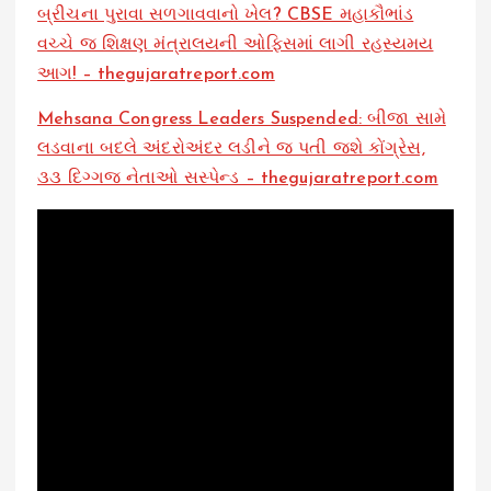
બ્રીચના પુરાવા સળગાવવાનો ખેલ? CBSE મહાકૌભાંડ
વચ્ચે જ શિક્ષણ મંત્રાલયની ઓફિસમાં લાગી રહસ્યમય
આગ! – thegujaratreport.com
Mehsana Congress Leaders Suspended: બીજા સામે
લડવાના બદલે અંદરોઅંદર લડીને જ પતી જશે કોંગ્રેસ,
૩૩ દિગ્ગજ નેતાઓ સસ્પેન્ડ – thegujaratreport.com