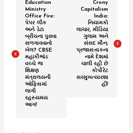
Education
Crony
o
Ministry
Capitalism
Office Fire:
India:
પેપર લીક
નિયામકો
s
અને ડેટા
લાચાર, મીડિયા
બ્રીચના પુરાવા
ગુલામ અને
t
સળગાવવાનો
સંસદ મૌન;
ખેલ? CBSE
પ્રજાસત્તાકના
n
મહાકૌભાંડ
નામે દેશમાં
વચ્ચે જ
ચાલી રહી છે
a
શિક્ષણ
કોર્પોરેટ
મંત્રાલયની
સરમુખત્યારશા
v
ઓફિસમાં
હી!
લાગી
i
રહસ્યમય
આગ!
g
a