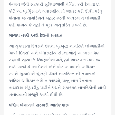
પેન્શન જેવી સરકારી સુવિધાઓથી વંચિત કરી દેવાયા છે.
કોર્ટે આ પ્રક્રિયાને બંધારણીય તો જાહેર કરી દીધી, પરંતુ
પોતાના જ નાગરિકોને બહાર કરતી વ્યવસ્થાને લોકશાહી
કહી શકાય કે નહીં તે પ્રશ્ન અનુત્તરિત રાખ્યો છે.
ભાજપ નક્કી કરશે દેશનો મતદાર
આ ચુકાદાના દિવસને દેશના પ્રબુદ્ધ નાગરિકો લોકશાહીનો
‘કાળો દિવસ’ અને બંધારણીય સંસ્થાઓનું આત્મસમર્પણ
ગણાવી રહ્યા છે. નિષ્ણાતોના મતે, હવે ભાજપ સરકાર જ
નક્કી કરશે કે આ દેશમાં કોને વોટ આપવાનો અધિકાર
મળશે. ચુકાદાએ ચૂંટણી પંચને નાગરિકતાની તપાસનો
અંતિમ અધિકાર ભલે ન આપ્યો, પરંતુ નાગરિકતાના
કાયદામાં મોટું છીંડું પાડીને પંચને શંકાસ્પદ નાગરિકોની યાદી
બનાવવાની મંજૂરી આપી દીધી છે.
પશ્ચિમ બંગાળમાં સરકારી આતંક શરૂ