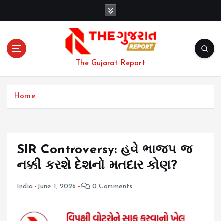
S
k
i
p
t
o
The Gujarat Report
c
o
n
Home
t
e
n
t
SIR Controversy: હવે ભાજપ જ
નક્કી કરશે દેશનો મતદાર કોણ?
India
June 1, 2026
0 Comments