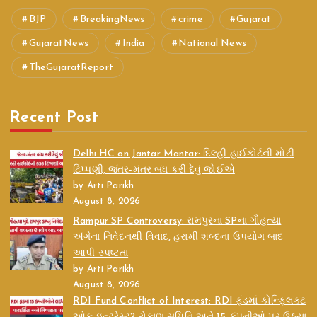
BJP
BreakingNews
crime
Gujarat
GujaratNews
India
National News
TheGujaratReport
Recent Post
Delhi HC on Jantar Mantar: દિલ્હી હાઈકોર્ટની મોટી
ટિપ્પણી, જંતર-મંતર બંધ કરી દેવું જોઈએ
by Arti Parikh
August 8, 2026
Rampur SP Controversy: રામપુરના SPના ગૌહત્યા
અંગેના નિવેદનથી વિવાદ, હરામી શબ્દના ઉપયોગ બાદ
આપી સ્પષ્ટતા
by Arti Parikh
August 8, 2026
RDI Fund Conflict of Interest: RDI ફંડમાં કોન્ફ્લિક્ટ