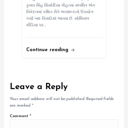
કુમાર સિંહ સિસોદિયા ગૌહત્યા સંબંધિત એક
નિવેદનમાં કથિત રીતે અપશબ્દનો ઉપયોગ
કર્યા બાદ વિવાદોમાં આવ્યા છે. સોશિયલ
મીડિયા પર…
Continue reading
Leave a Reply
Your email address will not be published.
Required fields
are marked
*
Comment
*