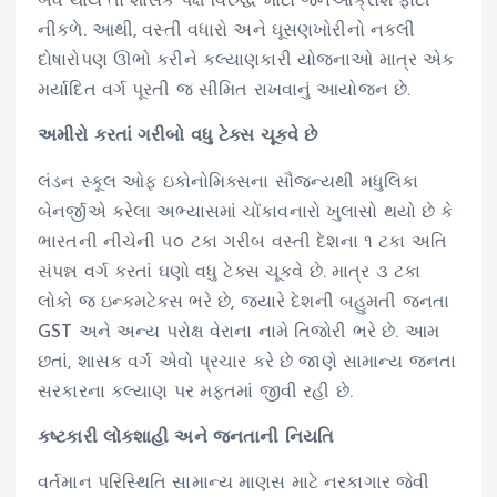
બંધ થાય તો શાસક પક્ષ વિરુદ્ધ મોટો જનઆક્રોશ ફાટી
નીકળે. આથી, વસ્તી વધારો અને ઘૂસણખોરીનો નકલી
દોષારોપણ ઊભો કરીને કલ્યાણકારી યોજનાઓ માત્ર એક
મર્યાદિત વર્ગ પૂરતી જ સીમિત રાખવાનું આયોજન છે.
અમીરો કરતાં ગરીબો વધુ ટેક્સ ચૂકવે છે
લંડન સ્કૂલ ઓફ ઇકોનોમિક્સના સૌજન્યથી મધુલિકા
બેનર્જીએ કરેલા અભ્યાસમાં ચોંકાવનારો ખુલાસો થયો છે કે
ભારતની નીચેની ૫૦ ટકા ગરીબ વસ્તી દેશના ૧ ટકા અતિ
સંપન્ન વર્ગ કરતાં ઘણો વધુ ટેક્સ ચૂકવે છે. માત્ર ૩ ટકા
લોકો જ ઇન્કમટેક્સ ભરે છે, જ્યારે દેશની બહુમતી જનતા
GST અને અન્ય પરોક્ષ વેરાના નામે તિજોરી ભરે છે. આમ
છતાં, શાસક વર્ગ એવો પ્રચાર કરે છે જાણે સામાન્ય જનતા
સરકારના કલ્યાણ પર મફતમાં જીવી રહી છે.
કષ્ટકારી લોકશાહી અને જનતાની નિયતિ
વર્તમાન પરિસ્થિતિ સામાન્ય માણસ માટે નરકાગાર જેવી