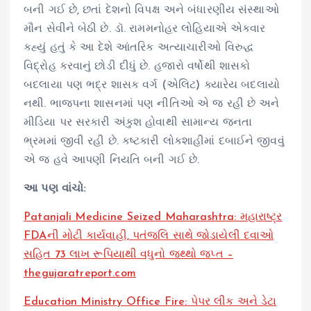
બની ગઈ છે, છતાં દેશનો વિપક્ષ અને બંધારણીય સંસ્થાઓ
મૌન સેવીને બેઠી છે. ડૉ. રામમનોહર લોહિયાએ એકવાર
કહ્યું હતું કે આ દેશે આંતરિક અત્યાચારીઓ વિરુદ્ધ
વિદ્રોહ કરવાનું છોડી દીધું છે. હજારો વર્ષોથી શાસકો
બદલાયા પણ ભદ્ર શાસક વર્ગ (એલિટ) ક્યારેય બદલાયો
નથી. ભાજપના શાસનમાં પણ નીતિઓ એ જ રહી છે અને
મીડિયા પર સરકારી અંકુશ હોવાથી સામાન્ય જનતા
ભ્રમમાં જીવી રહી છે. કષ્ટકારી લોકશાહીમાં દબાઈને જીવવું
એ જ હવે આપણી નિયતિ બની ગઈ છે.
આ પણ વાંચો:
Patanjali Medicine Seized Maharashtra: મહારાષ્ટ્ર
FDAની મોટી કાર્યવાહી, પતંજલિ સાથે જોડાયેલી દવાઓ
સહિત 73 લાખ રૂપિયાથી વધુનો જથ્થો જપ્ત –
thegujaratreport.com
Education Ministry Office Fire: પેપર લીક અને ડેટા