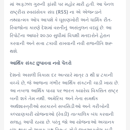
માં અફઝલ ગુરુની ફાંસી પર મહોર મારી હતી. આ પેનલ
રાષ્ટ્રીય સ્વયંસેવક સંઘ (RSS) ના એ એજન્ડાને
તથ્યાત્મક ઓપ આપશે કે ઘૂસણખોરી અને ધાર્મિક રીત-
રિવાજોના કારણે દેશમાં વસ્તીનું અસંતુલન વધ્યું છે. આ
રિપોર્ટના આધારે ૨૦૩૦ સુધીમાં વિપક્ષી મતદારોને હેરાન
કરવાની અને સત્તા ટકાવી રાખવાની નવી રાજનીતિ શરૂ
થશે.
આર્થિક સંકટ છુપાવવા નવો પેંતરો
દેશનો અસલી વિકાસ દર અત્યારે માત્ર ૩ થી ૪ ટકાની
વચ્ચે છે, જે આજના ગંભીર આર્થિક સંકટની ચાડી ખાય છે.
આ નબળા આર્થિક પાયા પર ભારત ક્યારેય વિકસિત રાષ્ટ્ર
બની શકે તેમ નથી. અમેરિકા અને તેના સમર્થક
અર્થશાસ્ત્રીઓ સરકારને સબસિડીઓ અને ગરીબોની
કલ્યાણકારી યોજનાઓ (રેવડી) તાત્કાલિક બંધ કરવાની
સલાહ આપી રહ્યા છે. પરંતુ જો આ યોજનાઓ અચાનક