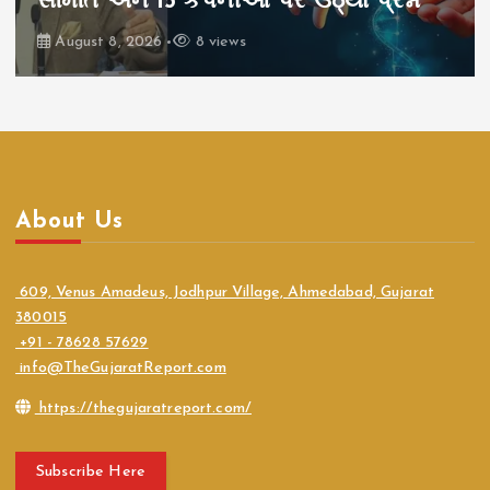
સમિતિ અને 15 કંપનીઓ પર ઉઠ્યા પ્રશ્નો
August 8, 2026
8 views
About Us
609, Venus Amadeus, Jodhpur Village, Ahmedabad, Gujarat
380015
+91 - 78628 57629
info@TheGujaratReport.com
https://thegujaratreport.com/
Subscribe Here