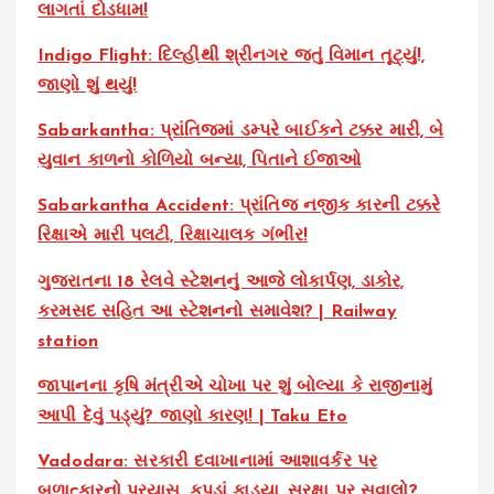
લાગતાં દોડધામ!
Indigo Flight: દિલ્હીથી શ્રીનગર જતું વિમાન તૂટ્યું!,
જાણો શું થયું!
Sabarkantha: પ્રાંતિજમાં ડમ્પરે બાઈકને ટક્કર મારી, બે
યુવાન કાળનો કોળિયો બન્યા, પિતાને ઈજાઓ
Sabarkantha Accident: પ્રાંતિજ નજીક કારની ટક્કરે
રિક્ષાએ મારી પલટી, રિક્ષાચાલક ગંભીર!
ગુજરાતના 18 રેલવે સ્ટેશનનું આજે લોકાર્પણ, ડાકોર,
કરમસદ સહિત આ સ્ટેશનનો સમાવેશ? | Railway
station
જાપાનના કૃષિ મંત્રીએ ચોખા પર શું બોલ્યા કે રાજીનામું
આપી દેવું પડ્યું? જાણો કારણ! | Taku Eto
Vadodara: સરકારી દવાખાનામાં આશાવર્કર પર
બળાત્કારનો પ્રયાસ, કપડાં ફાડ્યા, સુરક્ષા પર સવાલો?