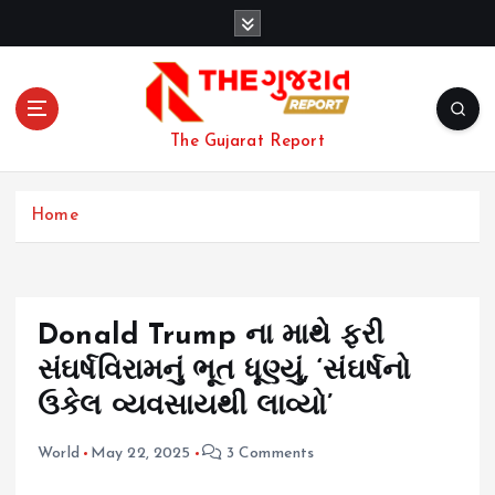
S
k
i
p
t
o
The Gujarat Report
c
o
n
Home
t
e
n
t
Donald Trump ના માથે ફરી
સંઘર્ષવિરામનું ભૂત ધૂણ્યું, ‘સંઘર્ષનો
ઉકેલ વ્યવસાયથી લાવ્યો’
World
May 22, 2025
3 Comments