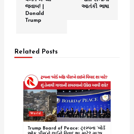
t
જવાબ! |
આતંકી ભાષા
Donald
n
Trump
a
v
Related Posts
i
g
a
t
World
i
Trump Board of Peace: ટ્રમ્પના ‘બોર્ડ
ઑફ પીસ’ને લઈને વિવાદ શા માટે? ગાઝા