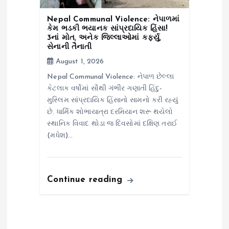
Nepal Communal Violence: નેપાળમાં
કેમ ભડકી ભયાનક સાંપ્રદાયિક હિંસા!
3નાં મોત, અનેક જિલ્લાઓમાં કર્ફ્યુ,
સેનાની તૈનાતી
August 1, 2026
Nepal Communal Violence: નેપાળ છેલ્લા
કેટલાક વર્ષોમાં સૌથી ગંભીર ગણાતી હિંદુ-
મુસ્લિમ સાંપ્રદાયિક હિંસાનો સામનો કરી રહ્યું
છે. ધાર્મિક શોભાયાત્રા દરમિયાન શરૂ થયેલો
સ્થાનિક વિવાદ થોડા જ દિવસોમાં દક્ષિણ તરાઈ
(મધેશ)…
Continue reading