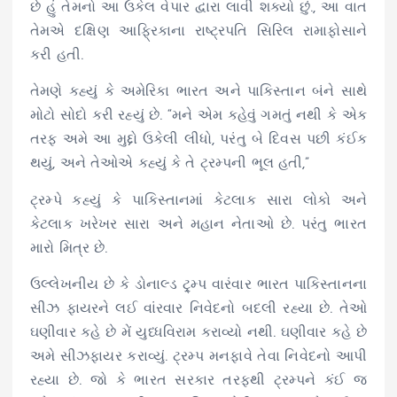
છે હું તેમનો આ ઉકેલ વેપાર દ્વારા લાવી શક્યો છું., આ વાત
તેમએ દક્ષિણ આફ્રિકાના રાષ્ટ્રપતિ સિરિલ રામાફોસાને
કરી હતી.
તેમણે કહ્યું કે અમેરિકા ભારત અને પાકિસ્તાન બંને સાથે
મોટો સોદો કરી રહ્યું છે. “મને એમ કહેવું ગમતું નથી કે એક
તરફ અમે આ મુદ્દો ઉકેલી લીધો, પરંતુ બે દિવસ પછી કંઈક
થયું, અને તેઓએ કહ્યું કે તે ટ્રમ્પની ભૂલ હતી,”
ટ્રમ્પે કહ્યું કે પાકિસ્તાનમાં કેટલાક સારા લોકો અને
કેટલાક ખરેખર સારા અને મહાન નેતાઓ છે. પરંતુ ભારત
મારો મિત્ર છે.
ઉલ્લેખનીય છે કે ડોનાલ્ડ ટ્ર્મ્પ વારંવાર ભારત પાકિસ્તાનના
સીઝ ફાયરને લઈ વાંરવાર નિવેદનો બદલી રહ્યા છે. તેઓ
ઘણીવાર કહે છે મેં યુધ્ધવિરામ કરાવ્યો નથી. ઘણીવાર કહે છે
અમે સીઝફાયર કરાવ્યું. ટ્રમ્પ મનફાવે તેવા નિવેદનો આપી
રહ્યા છે. જો કે ભારત સરકાર તરફથી ટ્રમ્પને કંઈ જ