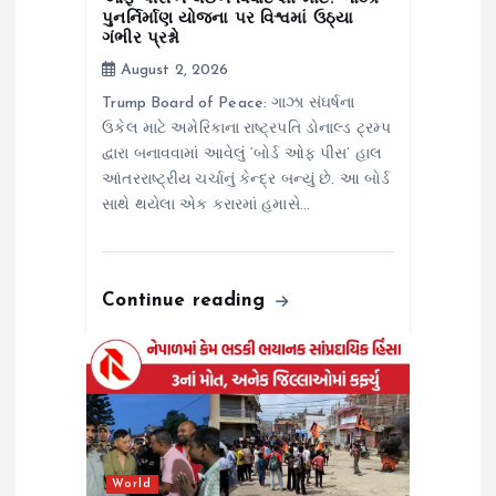
o
પુનર્નિર્માણ યોજના પર વિશ્વમાં ઉઠ્યા
ગંભીર પ્રશ્નો
n
August 2, 2026
Trump Board of Peace: ગાઝા સંઘર્ષના
ઉકેલ માટે અમેરિકાના રાષ્ટ્રપતિ ડોનાલ્ડ ટ્રમ્પ
દ્વારા બનાવવામાં આવેલું ‘બોર્ડ ઓફ પીસ’ હાલ
આંતરરાષ્ટ્રીય ચર્ચાનું કેન્દ્ર બન્યું છે. આ બોર્ડ
સાથે થયેલા એક કરારમાં હમાસે…
Continue reading
World