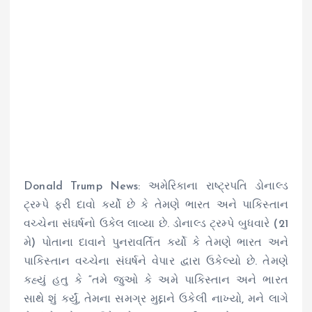
Donald Trump News: અમેરિકાના રાષ્ટ્રપતિ ડોનાલ્ડ
ટ્રમ્પે ફરી દાવો કર્યો છે કે તેમણે ભારત અને પાકિસ્તાન
વચ્ચેના સંઘર્ષનો ઉકેલ લાવ્યા છે. ડોનાલ્ડ ટ્રમ્પે બુધવારે (21
મે) પોતાના દાવાને પુનરાવર્તિત કર્યો કે તેમણે ભારત અને
પાકિસ્તાન વચ્ચેના સંઘર્ષને વેપાર દ્વારા ઉકેલ્યો છે. તેમણે
કહ્યું હતુ કે “તમે જુઓ કે અમે પાકિસ્તાન અને ભારત
સાથે શું કર્યું, તેમના સમગ્ર મુદ્દાને ઉકેલી નાખ્યો, મને લાગે