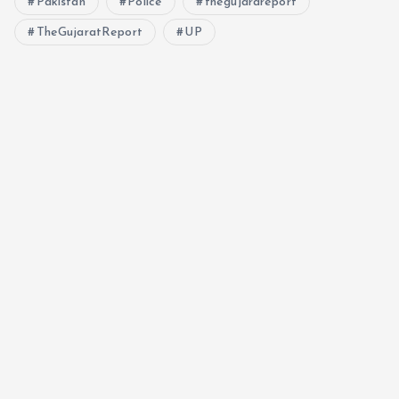
Pakistan
Police
thegujarareport
TheGujaratReport
UP