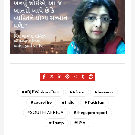
#BJPWorkersQuit
Africa
business
ceasefire
India
Pakistan
SOUTH AFRICA
thegujarareport
Trump
USA