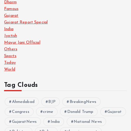
Dharm
Famous
Gujarat
Gujarat Report Special
India
Jyotish
Mayur Jani Official
Others
Sports
Today
World
Tag Clouds
Ahmedabad
BJP
BreakingNews
Congress
crime
Donald Trump
Gujarat
GujaratNews
India
National News