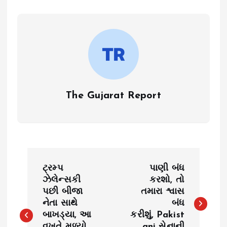
The Gujarat Report
P
ટ્રમ્પ
પાણી બંધ
o
ઝેલેન્સકી
કરશો, તો
પછી બીજા
તમારા શ્વાસ
નેતા સાથે
બંધ
s
બાખડ્યા, આ
કરીશું, Pakist
વખતે મળ્યો
ani સેનાની