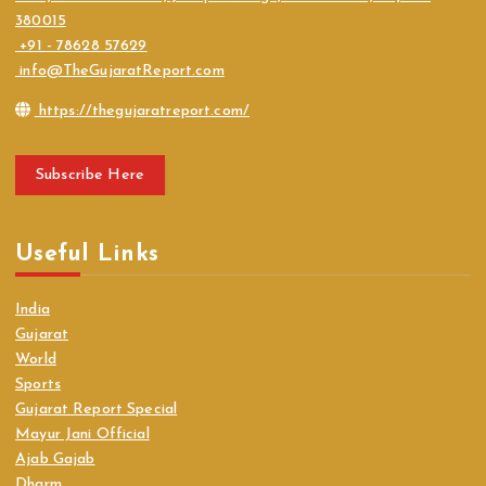
380015
+91 - 78628 57629
info@TheGujaratReport.com
https://thegujaratreport.com/
Subscribe Here
Useful Links
India
Gujarat
World
Sports
Gujarat Report Special
Mayur Jani Official
Ajab Gajab
Dharm