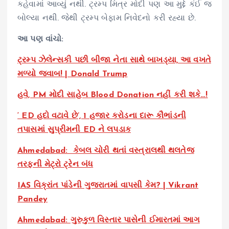
કહેવામાં આવ્યું નથી. ટ્રમ્પ મિત્ર મોદી પણ આ મુદ્દે કંઈ જ
બોલ્યા નથી. જેથી ટ્રમ્પ બેફામ નિવેદનો કરી રહ્યા છે.
આ પણ વાંચો:
ટ્રમ્પ ઝેલેન્સકી પછી બીજા નેતા સાથે બાખડ્યા, આ વખતે
મળ્યો જવાબ! | Donald Trump
હવે, PM મોદી સાહેબ Blood Donation નહીં કરી શકે…!
‘ ED હદો વટાવે છે’, 1 હજાર કરોડના દારૂ કૌભાંડની
તપાસમાં સુપ્રીમની ED ને લપડાક
Ahmedabad: કેબલ ચોરી થતાં વસ્ત્રાલથી થલતેજ
તરફની મેટ્રો ટ્રેન બંધ
IAS વિક્રાંત પાંડેની ગુજરાતમાં વાપસી કેમ? | Vikrant
Pandey
Ahmedabad: ગુરુકુળ વિસ્તાર પાસેની ઈમારતમાં આગ