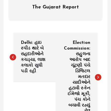
The Gujarat Report
P
Delhi: હાઇ
Election
o
સ્પીડ થારે બે
Commission:
રાહદારીઓને
રાહુલના
કચડ્યા, લાશ
આરોપ બાદ
s
કલાકો સુધી
ચૂંટણી પંચે
પડી રહી
ડિજિટલ
t
મતદાર
યાદીઓને
n
હટાવી સ્કેન
ઈમેજો મૂકી,
a
પંચ કોને
બચાવી રહ્યું