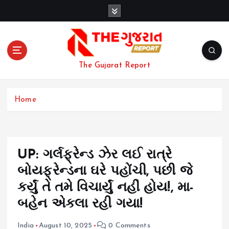
S
k
i
p
t
o
The Gujarat Report
c
o
n
Home
t
e
n
t
UP: ગર્લફ્રેન્ડ ઝેર લઈ રાત્રે
બોયફ્રેન્ડના ઘરે પહોંચી, પછી જે
કર્યું તે તમે વિચાર્યું નહીં હોય!, મા-
બહેન એકલા રહી ગયા!
India
August 10, 2025
0 Comments