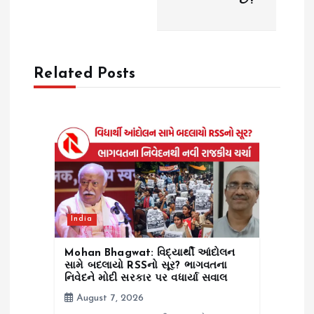
v
છે?
i
g
Related Posts
a
t
i
o
India
n
Mohan Bhagwat: વિદ્યાર્થી આંદોલન
સામે બદલાયો RSSનો સૂર? ભાગવતના
નિવેદને મોદી સરકાર પર વધાર્યા સવાલ
August 7, 2026