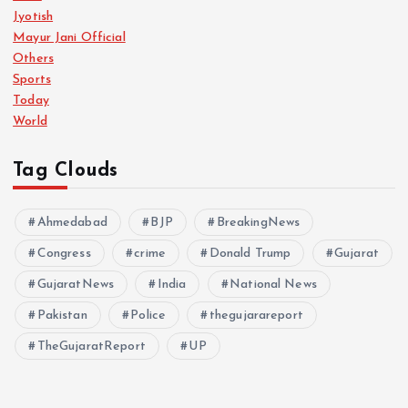
Jyotish
Mayur Jani Official
Others
Sports
Today
World
Tag Clouds
Ahmedabad
BJP
BreakingNews
Congress
crime
Donald Trump
Gujarat
GujaratNews
India
National News
Pakistan
Police
thegujarareport
TheGujaratReport
UP