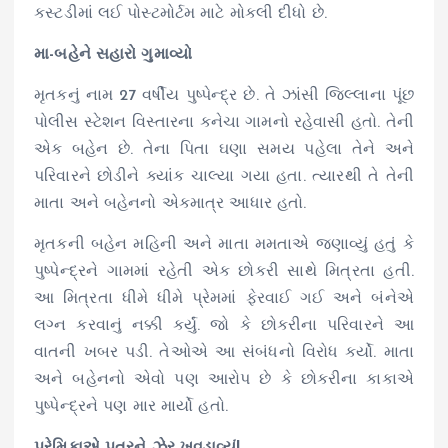
કસ્ટડીમાં લઈ પોસ્ટમોર્ટમ માટે મોકલી દીધો છે.
મા-બહેને સહારો ગુમાવ્યો
મૃતકનું નામ 27 વર્ષીય પુષ્પેન્દ્ર છે. તે ઝાંસી જિલ્લાના પૂંછ
પોલીસ સ્ટેશન વિસ્તારના કનેચા ગામનો રહેવાસી હતો. તેની
એક બહેન છે. તેના પિતા ઘણા સમય પહેલા તેને અને
પરિવારને છોડીને ક્યાંક ચાલ્યા ગયા હતા. ત્યારથી તે તેની
માતા અને બહેનનો એકમાત્ર આધાર હતો.
મૃતકની બહેન મહિની અને માતા મમતાએ જણાવ્યું હતું કે
પુષ્પેન્દ્રને ગામમાં રહેતી એક છોકરી સાથે મિત્રતા હતી.
આ મિત્રતા ધીમે ધીમે પ્રેમમાં ફેરવાઈ ગઈ અને બંનેએ
લગ્ન કરવાનું નક્કી કર્યું. જો કે છોકરીના પરિવારને આ
વાતની ખબર પડી. તેઓએ આ સંબંધનો વિરોધ કર્યો. માતા
અને બહેનનો એવો પણ આરોપ છે કે છોકરીના કાકાએ
પુષ્પેન્દ્રને પણ માર માર્યો હતો.