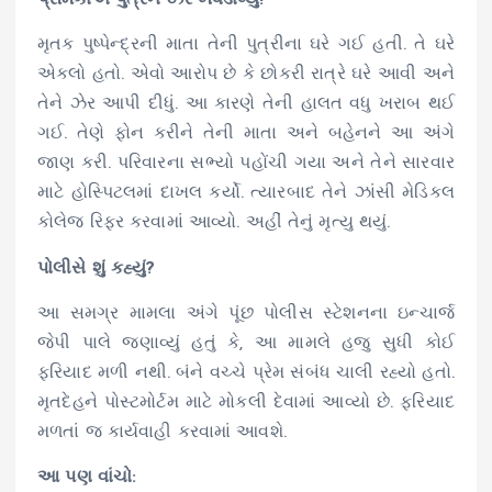
પ્રેમિકાએ પુત્રને ઝેર ખવડાવ્યું!
મૃતક પુષ્પેન્દ્રની માતા તેની પુત્રીના ઘરે ગઈ હતી. તે ઘરે
એકલો હતો. એવો આરોપ છે કે છોકરી રાત્રે ઘરે આવી અને
તેને ઝેર આપી દીધું. આ કારણે તેની હાલત વધુ ખરાબ થઈ
ગઈ. તેણે ફોન કરીને તેની માતા અને બહેનને આ અંગે
જાણ કરી. પરિવારના સભ્યો પહોંચી ગયા અને તેને સારવાર
માટે હોસ્પિટલમાં દાખલ કર્યો. ત્યારબાદ તેને ઝાંસી મેડિકલ
કોલેજ રિફર કરવામાં આવ્યો. અહીં તેનું મૃત્યુ થયું.
પોલીસે શું કહ્યું?
આ સમગ્ર મામલા અંગે પૂંછ પોલીસ સ્ટેશનના ઇન્ચાર્જ
જેપી પાલે જણાવ્યું હતું કે, આ મામલે હજુ સુધી કોઈ
ફરિયાદ મળી નથી. બંને વચ્ચે પ્રેમ સંબંધ ચાલી રહ્યો હતો.
મૃતદેહને પોસ્ટમોર્ટમ માટે મોકલી દેવામાં આવ્યો છે. ફરિયાદ
મળતાં જ કાર્યવાહી કરવામાં આવશે.
આ પણ વાંચો: