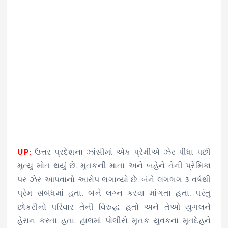
UP:
ઉત્તર પ્રદેશના ઝાંસીમાં એક પ્રેમીએ ઝેર પીધા પછી
મૃત્યુ મોત થયું છે. મૃતકની માતા અને બહેને તેની પ્રેમિકા
પર ઝેર આપવાનો આરોપ લગાવ્યો છે. બંને લગભગ 3 વર્ષથી
પ્રેમ સંબંધમાં હતા. બંને લગ્ન કરવા માંગતા હતા. પરંતુ
છોકરીનો પરિવાર તેની વિરુદ્ધ હતો અને તેઓ યુગલને
હેરાન કરતા હતા. હાલમાં પોલીસે મૃતક યુવકના મૃતદેહને