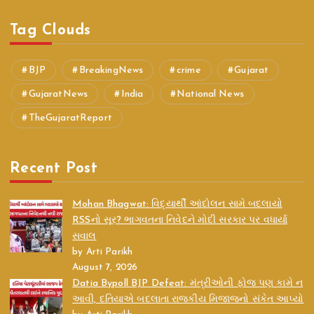
Tag Clouds
BJP
BreakingNews
crime
Gujarat
GujaratNews
India
National News
TheGujaratReport
Recent Post
Mohan Bhagwat: વિદ્યાર્થી આંદોલન સામે બદલાયો
RSSનો સૂર? ભાગવતના નિવેદને મોદી સરકાર પર વધાર્યા
સવાલ
by Arti Parikh
August 7, 2026
Datia Bypoll BJP Defeat: મંત્રીઓની ફોજ પણ કામે ન
આવી, દતિયાએ બદલાતા રાજકીય મિજાજનો સંકેત આપ્યો