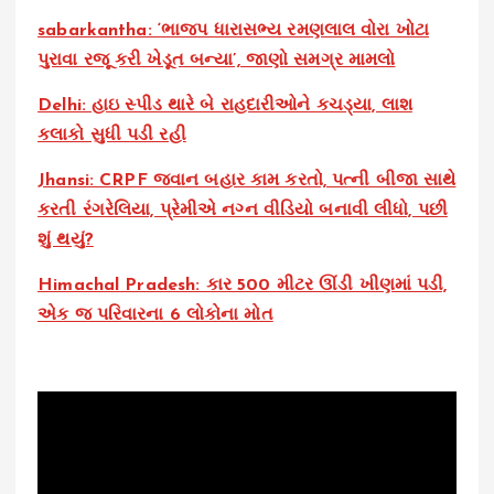
sabarkantha: ‘ભાજપ ધારાસભ્ય રમણલાલ વોરા ખોટા
પુરાવા રજૂ કરી ખેડૂત બન્યા’, જાણો સમગ્ર મામલો
Delhi: હાઇ સ્પીડ થારે બે રાહદારીઓને કચડ્યા, લાશ
કલાકો સુધી પડી રહી
Jhansi: CRPF જવાન બહાર કામ કરતો, પત્ની બીજા સાથે
કરતી રંગરેલિયા, પ્રેમીએ નગ્ન વીડિયો બનાવી લીધો, પછી
શું થયું?
Himachal Pradesh: કાર 500 મીટર ઊંડી ખીણમાં પડી,
એક જ પરિવારના 6 લોકોના મોત