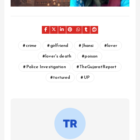
crime
girlfriend
Jhansi
lover
lover's death
poison
Police Investigation
TheGujaratReport
tortured
UP