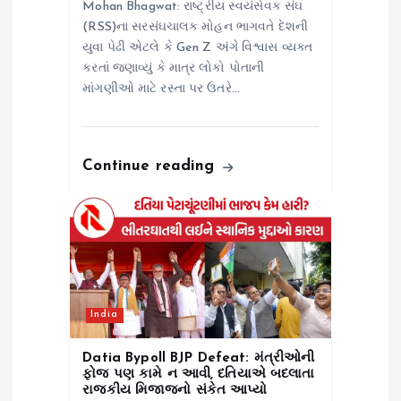
Mohan Bhagwat: રાષ્ટ્રીય સ્વયંસેવક સંઘ
(RSS)ના સરસંઘચાલક મોહન ભાગવતે દેશની
યુવા પેઢી એટલે કે Gen Z અંગે વિશ્વાસ વ્યક્ત
કરતાં જણાવ્યું કે માત્ર લોકો પોતાની
માંગણીઓ માટે રસ્તા પર ઉતરે…
Continue reading
India
Datia Bypoll BJP Defeat: મંત્રીઓની
ફોજ પણ કામે ન આવી, દતિયાએ બદલાતા
રાજકીય મિજાજનો સંકેત આપ્યો